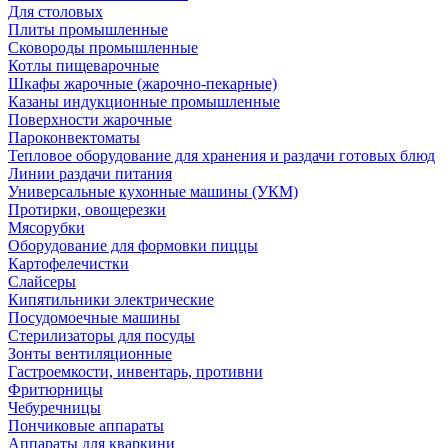
Для столовых
Плиты промышленные
Сковороды промышленные
Котлы пищеварочные
Шкафы жарочные (жарочно-пекарные)
Казаны индукционные промышленные
Поверхности жарочные
Пароконвектоматы
Тепловое оборудование для хранения и раздачи готовых блюд
Линии раздачи питания
Универсальные кухонные машины (УКМ)
Протирки, овощерезки
Мясорубки
Оборудование для формовки пиццы
Картофелечистки
Слайсеры
Кипятильники электрические
Посудомоечные машины
Стерилизаторы для посуды
Зонты вентиляционные
Гастроемкости, инвентарь, противни
Фритюрницы
Чебуречницы
Пончиковые аппараты
Аппараты для кваркини