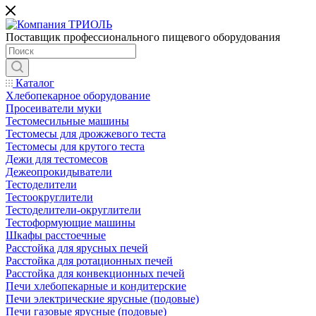
Поставщик профессионального пищевого оборудования
Каталог
Хлебопекарное оборудование
Просеиватели муки
Тестомесильные машины
Тестомесы для дрожжевого теста
Тестомесы для крутого теста
Дежи для тестомесов
Дежеопрокидыватели
Тестоделители
Тестоокруглители
Тестоделители-округлители
Тестоформующие машины
Шкафы расстоечные
Расстойка для ярусных печей
Расстойка для ротационных печей
Расстойка для конвекционных печей
Печи хлебопекарные и кондитерские
Печи электрические ярусные (подовые)
Печи газовые ярусные (подовые)