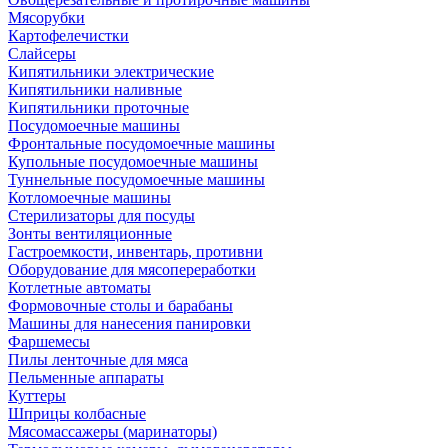
Мясорубки
Картофелечистки
Слайсеры
Кипятильники электрические
Кипятильники наливные
Кипятильники проточные
Посудомоечные машины
Фронтальные посудомоечные машины
Купольные посудомоечные машины
Туннельные посудомоечные машины
Котломоечные машины
Стерилизаторы для посуды
Зонты вентиляционные
Гастроемкости, инвентарь, противни
Оборудование для мясопереработки
Котлетные автоматы
Формовочные столы и барабаны
Машины для нанесения панировки
Фаршемесы
Пилы ленточные для мяса
Пельменные аппараты
Куттеры
Шприцы колбасные
Мясомассажеры (маринаторы)