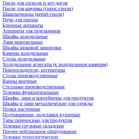
Грили для сосисок и хот-догов
Грили для шаурмы (гирос-грили)
Шашлычницы (кебаб-грили)
Печи для пиццы
Блинные аппараты
Аппараты для трдельников
Шкафы холодильные
Лари морозильные
Шкафы шоковой заморозки
Камеры холодильные
Столы холодильные
Холодильные агрегаты (к холодильным камерам)
Пивоохладители, кегераторы
Столы производственные
Ванны моечные
Стеллажи производственные
Тележки функциональные
Шкафы, лари и контейнеры для продуктов
Шкафы и лари металлические для одежды
Полки настенные
Подтоварники, подставки кухонные
Тары переносные для продуктов
Тележки грузовые складские
Прочее нейтральное оборудование
Тележки технологические