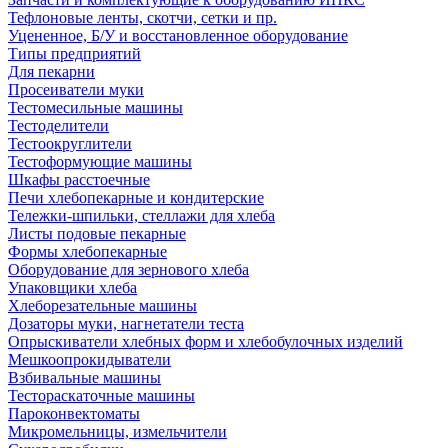
Тефлоновые ленты, скотчи, сетки и пр.
Уцененное, Б/У и восстановленное оборудование
Типы предприятий
Для пекарни
Просеиватели муки
Тестомесильные машины
Тестоделители
Тестоокруглители
Тестоформующие машины
Шкафы расстоечные
Печи хлебопекарные и кондитерские
Тележки-шпильки, стеллажи для хлеба
Листы подовые пекарные
Формы хлебопекарные
Оборудование для зернового хлеба
Упаковщики хлеба
Хлеборезательные машины
Дозаторы муки, нагнетатели теста
Опрыскиватели хлебных форм и хлебобулочных изделий
Мешкоопрокидыватели
Взбивальные машины
Тестораскаточные машины
Пароконвектоматы
Микромельницы, измельчители