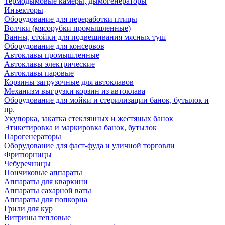
Термодымовые камеры, дымогенераторы
Инъекторы
Оборудование для переработки птицы
Волчки (мясорубки промышленные)
Ванны, стойки для подвешивания мясных туш
Оборудование для консервов
Автоклавы промышленные
Автоклавы электрические
Автоклавы паровые
Корзины загрузочные для автоклавов
Механизм выгрузки корзин из автоклава
Оборудование для мойки и стерилизации банок, бутылок и
пр.
Укупорка, закатка стеклянных и жестяных банок
Этикетировка и маркировка банок, бутылок
Парогенераторы
Оборудование для фаст-фуда и уличной торговли
Фритюрницы
Чебуречницы
Пончиковые аппараты
Аппараты для кваркини
Аппараты сахарной ваты
Аппараты для попкорна
Грили для кур
Витрины тепловые