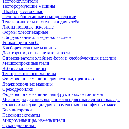
Тестоокруглители
Тестоформующие машины
Шкафы расстоечные
Печи хлебопекарные и кондитерские
Тележки-шпильки, стеллажи для хлеба
Листы подовые пекарные
Формы хлебопекарные
Оборудование для зернового хлеба
Упаковщики хлеба
Хлеборезательные машины
Дозаторы муки, нагнетатели теста
Опрыскиватели хлебных форм и хлебобулочных изделий
Мешкоопрокидыватели
Взбивальные машины
Тестораскаточные машины
Формовочные машины для печенья, пряников
Дражировочные машины
Ореходробилки
Формовочные машины для фруктовых батончиков
Меланжеры для шоколада и котлы для плавления шоколада
Столы охлаждающие для карамельных и конфетных масс
Бисквиторезки
Пароконвектоматы
Микромельницы, измельчители
Сухародробилки