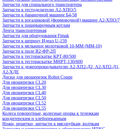
Запчасти для спирального транспортера
Запчасти к тестоделителю А2-ХПО/5
Запчасти к бараночной машине Б4-58
Запчасти к рогаликовой (формовочной) машине А2-ХПО/7
Запчасти к пищеварочным котлам
Лента транспортерная
Запчасти для оборудования Fimak
Запчасти к шприцу Идеал U-159
Запчасти к мельнице молотковой 10-ММ (ММ-10)
Запчасти к пиле В2-ФР-2П
Запчасти к тестораскатке КРТ-80/500
Запчасти к тестораскатке МНРТ-130/600
Запчасти к деже­опрокидывателю А2-ХП2-Д2, А2-ХП2-Д1,
А2-ХДЕ
Диски для овощерезок Robot Coupe
Для овощерезки CL20
Для овощерезки CL30
Для овощерезки CL40
Для овощерезки CL50
Для овощерезки CL52
Для овощерезки CL55
Колеса поворотные, колесные опоры к тележкам
кондитерским и хлебопекарным
Ножи, решетки, запчасти к мясорубкам, волчкам
Запчасти и комплектующие к оборудованию ИПКС