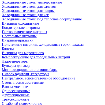
Холодилльные столы универсальные
Холодилльные столы для салатов
Холодилльные столы для пиццы
Холодилльные столы для кег
Холодилльные столы под тепловое оборудование
Витрины холодильные
Кондитерские витрины
Гастрономические витрины
Настольные витрины
Витрины-прилавки
Пристенные витрины, холодильные горки, шкафы
Бонеты
Витрины для мороженого
Комплектующие для холодильных витрин
Льдогенераторы
Бункеры для льда
Мини-холодильники и мини-бары
Пивоохладители, кегераторы
Нейтральное, вспомогательное оборудование
Столы производственные
Ванны моечные
Односекционные
Двухсекционные
Трехсекционные
С рабочей поверхностью