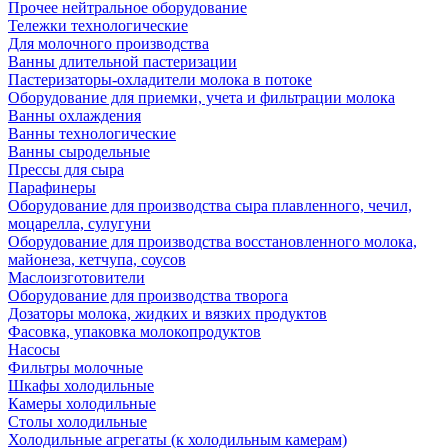
Прочее нейтральное оборудование
Тележки технологические
Для молочного производства
Ванны длительной пастеризации
Пастеризаторы-охладители молока в потоке
Оборудование для приемки, учета и фильтрации молока
Ванны охлаждения
Ванны технологические
Ванны сыродельные
Прессы для сыра
Парафинеры
Оборудование для производства сыра плавленного, чечил,
моцарелла, сулугуни
Оборудование для производства восстановленного молока,
майонеза, кетчупа, соусов
Маслоизготовители
Оборудование для производства творога
Дозаторы молока, жидких и вязких продуктов
Фасовка, упаковка молокопродуктов
Насосы
Фильтры молочные
Шкафы холодильные
Камеры холодильные
Столы холодильные
Холодильные агрегаты (к холодильным камерам)