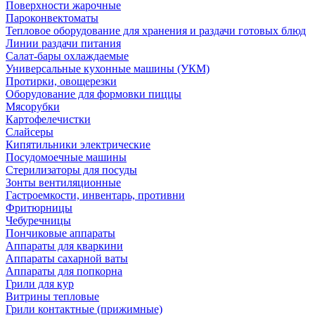
Поверхности жарочные
Пароконвектоматы
Тепловое оборудование для хранения и раздачи готовых блюд
Линии раздачи питания
Салат-бары охлаждаемые
Универсальные кухонные машины (УКМ)
Протирки, овощерезки
Оборудование для формовки пиццы
Мясорубки
Картофелечистки
Слайсеры
Кипятильники электрические
Посудомоечные машины
Стерилизаторы для посуды
Зонты вентиляционные
Гастроемкости, инвентарь, противни
Фритюрницы
Чебуречницы
Пончиковые аппараты
Аппараты для кваркини
Аппараты сахарной ваты
Аппараты для попкорна
Грили для кур
Витрины тепловые
Грили контактные (прижимные)