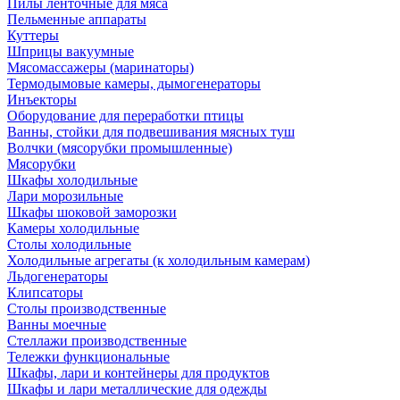
Пилы ленточные для мяса
Пельменные аппараты
Куттеры
Шприцы вакуумные
Мясомассажеры (маринаторы)
Термодымовые камеры, дымогенераторы
Инъекторы
Оборудование для переработки птицы
Ванны, стойки для подвешивания мясных туш
Волчки (мясорубки промышленные)
Мясорубки
Шкафы холодильные
Лари морозильные
Шкафы шоковой заморозки
Камеры холодильные
Столы холодильные
Холодильные агрегаты (к холодильным камерам)
Льдогенераторы
Клипсаторы
Столы производственные
Ванны моечные
Стеллажи производственные
Тележки функциональные
Шкафы, лари и контейнеры для продуктов
Шкафы и лари металлические для одежды