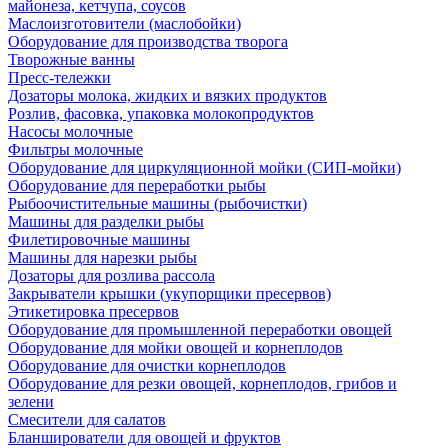
майонеза, кетчупа, соусов
Маслоизготовители (маслобойки)
Оборудование для производства творога
Творожные ванны
Пресс-тележки
Дозаторы молока, жидких и вязких продуктов
Розлив, фасовка, упаковка молокопродуктов
Насосы молочные
Фильтры молочные
Оборудование для циркуляционной мойки (СИП-мойки)
Оборудование для переработки рыбы
Рыбоочистительные машины (рыбочистки)
Машины для разделки рыбы
Филетировочные машины
Машины для нарезки рыбы
Дозаторы для розлива рассола
Закрыватели крышки (укупорщики пресервов)
Этикетировка пресервов
Оборудование для промышленной переработки овощей
Оборудование для мойки овощей и корнеплодов
Оборудование для очистки корнеплодов
Оборудование для резки овощей, корнеплодов, грибов и
зелени
Смесители для салатов
Бланширователи для овощей и фруктов