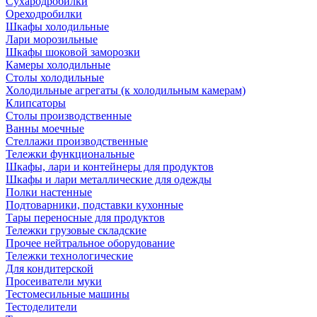
Сухародробилки
Ореходробилки
Шкафы холодильные
Лари морозильные
Шкафы шоковой заморозки
Камеры холодильные
Столы холодильные
Холодильные агрегаты (к холодильным камерам)
Клипсаторы
Столы производственные
Ванны моечные
Стеллажи производственные
Тележки функциональные
Шкафы, лари и контейнеры для продуктов
Шкафы и лари металлические для одежды
Полки настенные
Подтоварники, подставки кухонные
Тары переносные для продуктов
Тележки грузовые складские
Прочее нейтральное оборудование
Тележки технологические
Для кондитерской
Просеиватели муки
Тестомесильные машины
Тестоделители