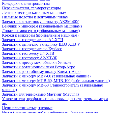
Конфорки к электроплитам
Переключатели, терморегуляторы
Ленты к тестораскаточным машинам
Пильные полотна к ленточным пилам
Запчасти к котлетному автомату АК2М-40У
Венчики к миксерам (взбивальным машинам)
Лопаты к миксерам (взбивальным машинам)
Крюки к миксерам (взбивальным машинам)
Запчасти к тестоделителю А2-ХТН
Запчасти к делителю-укладчику Ш33-ХД3-У
Запчасти к тестоделителю Кузбасс
Запчасти к тестомесу Л4-ХТВ
Запчасти к тестомесу А2-ХТ-3Б
Запчасти к прессу мех. обвалки Уникон
Запчасти к ротационной печи Ротор-Агро
Запчасти к расстойному шкафу Климат-Агро
Запчасти к миксеру МВУ-60 (взбивальная машина)
Запчасти к миксеру МПВ-60, МПВ-100 (взбивальная машина)
Запчасти к миксеру МВ-60 Станкостроитель (взбивальная
машина)
Запчасти для термокамер Маутинг (Mauting)
Уплотнители, профили силиконовые для печи, термокамер и
др.
Цепи пластинчатые, тяговые
Ножи (лезвия, полотна) к хлеборезкам, бисквиторезкам