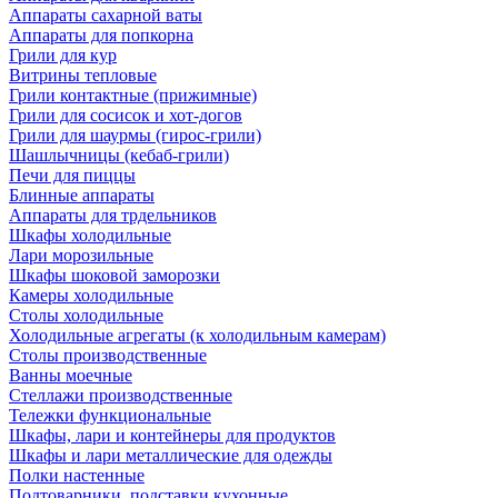
Аппараты сахарной ваты
Аппараты для попкорна
Грили для кур
Витрины тепловые
Грили контактные (прижимные)
Грили для сосисок и хот-догов
Грили для шаурмы (гирос-грили)
Шашлычницы (кебаб-грили)
Печи для пиццы
Блинные аппараты
Аппараты для трдельников
Шкафы холодильные
Лари морозильные
Шкафы шоковой заморозки
Камеры холодильные
Столы холодильные
Холодильные агрегаты (к холодильным камерам)
Столы производственные
Ванны моечные
Стеллажи производственные
Тележки функциональные
Шкафы, лари и контейнеры для продуктов
Шкафы и лари металлические для одежды
Полки настенные
Подтоварники, подставки кухонные