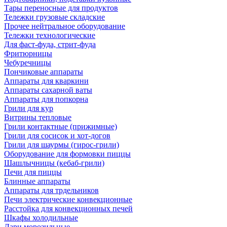
Тары переносные для продуктов
Тележки грузовые складские
Прочее нейтральное оборудование
Тележки технологические
Для фаст-фуда, стрит-фуда
Фритюрницы
Чебуречницы
Пончиковые аппараты
Аппараты для кваркини
Аппараты сахарной ваты
Аппараты для попкорна
Грили для кур
Витрины тепловые
Грили контактные (прижимные)
Грили для сосисок и хот-догов
Грили для шаурмы (гирос-грили)
Оборудование для формовки пиццы
Шашлычницы (кебаб-грили)
Печи для пиццы
Блинные аппараты
Аппараты для трдельников
Печи электрические конвекционные
Расстойка для конвекционных печей
Шкафы холодильные
Лари морозильные