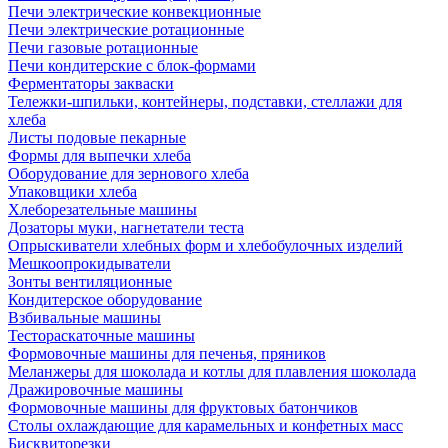
Печи электрические конвекционные
Печи электрические ротационные
Печи газовые ротационные
Печи кондитерские с блок-формами
Ферментаторы закваски
Тележки-шпильки, контейнеры, подставки, стеллажи для
хлеба
Листы подовые пекарные
Формы для выпечки хлеба
Оборудование для зернового хлеба
Упаковщики хлеба
Хлеборезательные машины
Дозаторы муки, нагнетатели теста
Опрыскиватели хлебных форм и хлебобулочных изделий
Мешкоопрокидыватели
Зонты вентиляционные
Кондитерское оборудование
Взбивальные машины
Тестораскаточные машины
Формовочные машины для печенья, пряников
Меланжеры для шоколада и котлы для плавления шоколада
Дражировочные машины
Формовочные машины для фруктовых батончиков
Столы охлаждающие для карамельных и конфетных масс
Бисквиторезки