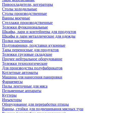
Пивоохладители, кегераторы
Столы холодильные
Столы производственные
Ванны моечные
Стеллажи производственные
Тележки функциональные
Шкафы, лари и контейнеры для продуктов
Шкафы и лари металлические для одежды
Полки настенные
Подтоварники, подставки кухонные
Тары переносные для продуктов
Тележки грузовые складские
Прочее нейтральное оборудование
Тележки технологические
Для производства полуфабрикатов
Котлетные автоматы
Машина для нанесения панировки
Фаршемесы
Пилы ленточные для мяса
Пельменные аппараты
Куттеры
Инъекторы
Оборудование для переработки птицы
Ванны, стойки для подвешивания мясных туш