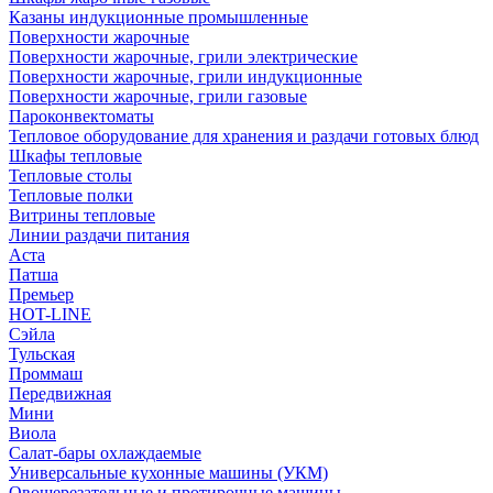
Казаны индукционные промышленные
Поверхности жарочные
Поверхности жарочные, грили электрические
Поверхности жарочные, грили индукционные
Поверхности жарочные, грили газовые
Пароконвектоматы
Тепловое оборудование для хранения и раздачи готовых блюд
Шкафы тепловые
Тепловые столы
Тепловые полки
Витрины тепловые
Линии раздачи питания
Аста
Патша
Премьер
HOT-LINE
Сэйла
Тульская
Проммаш
Передвижная
Мини
Виола
Салат-бары охлаждаемые
Универсальные кухонные машины (УКМ)
Овощерезательные и протирочные машины