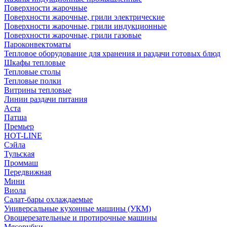
Поверхности жарочные
Поверхности жарочные, грили электрические
Поверхности жарочные, грили индукционные
Поверхности жарочные, грили газовые
Пароконвектоматы
Тепловое оборудование для хранения и раздачи готовых блюд
Шкафы тепловые
Тепловые столы
Тепловые полки
Витрины тепловые
Линии раздачи питания
Аста
Патша
Премьер
HOT-LINE
Сэйла
Тульская
Проммаш
Передвижная
Мини
Виола
Салат-бары охлаждаемые
Универсальные кухонные машины (УКМ)
Овощерезательные и протирочные машины
Мясорубки