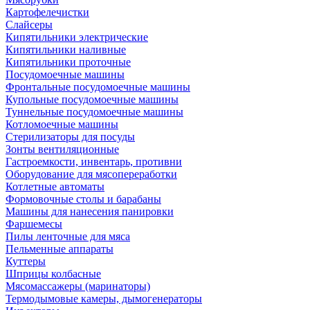
Картофелечистки
Слайсеры
Кипятильники электрические
Кипятильники наливные
Кипятильники проточные
Посудомоечные машины
Фронтальные посудомоечные машины
Купольные посудомоечные машины
Туннельные посудомоечные машины
Котломоечные машины
Стерилизаторы для посуды
Зонты вентиляционные
Гастроемкости, инвентарь, противни
Оборудование для мясопереработки
Котлетные автоматы
Формовочные столы и барабаны
Машины для нанесения панировки
Фаршемесы
Пилы ленточные для мяса
Пельменные аппараты
Куттеры
Шприцы колбасные
Мясомассажеры (маринаторы)
Термодымовые камеры, дымогенераторы