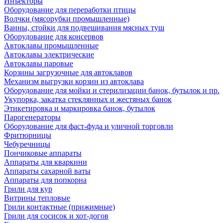
Инъекторы
Оборудование для переработки птицы
Волчки (мясорубки промышленные)
Ванны, стойки для подвешивания мясных туш
Оборудование для консервов
Автоклавы промышленные
Автоклавы электрические
Автоклавы паровые
Корзины загрузочные для автоклавов
Механизм выгрузки корзин из автоклава
Оборудование для мойки и стерилизации банок, бутылок и пр.
Укупорка, закатка стеклянных и жестяных банок
Этикетировка и маркировка банок, бутылок
Парогенераторы
Оборудование для фаст-фуда и уличной торговли
Фритюрницы
Чебуречницы
Пончиковые аппараты
Аппараты для кваркини
Аппараты сахарной ваты
Аппараты для попкорна
Грили для кур
Витрины тепловые
Грили контактные (прижимные)
Грили для сосисок и хот-догов