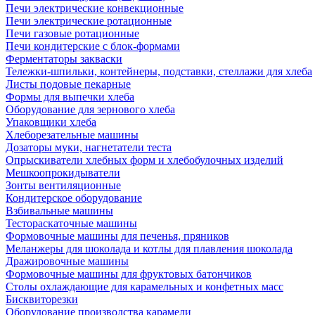
Печи электрические конвекционные
Печи электрические ротационные
Печи газовые ротационные
Печи кондитерские с блок-формами
Ферментаторы закваски
Тележки-шпильки, контейнеры, подставки, стеллажи для хлеба
Листы подовые пекарные
Формы для выпечки хлеба
Оборудование для зернового хлеба
Упаковщики хлеба
Хлеборезательные машины
Дозаторы муки, нагнетатели теста
Опрыскиватели хлебных форм и хлебобулочных изделий
Мешкоопрокидыватели
Зонты вентиляционные
Кондитерское оборудование
Взбивальные машины
Тестораскаточные машины
Формовочные машины для печенья, пряников
Меланжеры для шоколада и котлы для плавления шоколада
Дражировочные машины
Формовочные машины для фруктовых батончиков
Столы охлаждающие для карамельных и конфетных масс
Бисквиторезки
Оборудование производства карамели