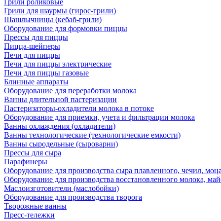
Грили роликовые
Грили для шаурмы (гирос-грили)
Шашлычницы (кебаб-грили)
Оборудование для формовки пиццы
Прессы для пиццы
Пицца-шейперы
Печи для пиццы
Печи для пиццы электрические
Печи для пиццы газовые
Блинные аппараты
Оборудование для переработки молока
Ванны длительной пастеризации
Пастеризаторы-охладители молока в потоке
Оборудование для приемки, учета и фильтрации молока
Ванны охлаждения (охладители)
Ванны технологические (технологические емкости)
Ванны сыродельные (сыроварни)
Прессы для сыра
Парафинеры
Оборудование для производства сыра плавленного, чечил, моца
Оборудование для производства восстановленного молока, майо
Маслоизготовители (маслобойки)
Оборудование для производства творога
Творожные ванны
Пресс-тележки