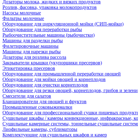
Дозаторы молока, жидких и вязких продуктов
Розлив, фасовка, упаковка молокопродуктов
Насосы молочные
Фильтры молочные
Оборудование для циркуляционной мойки (СИП-мойки)
Оборудование для переработки рыбы
Рыбоочистительные машины (рыбочистки)
Машины для разделки рыбы
Филетировочные машины
Машины для нарезки рыбы
Дозаторы для розлива рассола
Закрыватели крышки (укупорщики пресервов)
Этикетировка пресервов
Оборудование для промышленной переработки овощей
Оборудование для мойки овощей и корнеплодов
Оборудование для очистки корнеплодов
Оборудование для резки овощей, корнеплодов, грибов и зелени
Смесители для салатов
Бланширователи для овощей и фруктов
Промышленные соковыжималки
Оборудование для профессиональной сушки пищевых продукто
Сушильные шкафы / камеры конвекционные, инфракрасные, к
Сушильные камерные системы, тоннельные сушильные систе
Лиофильные камеры, сублиматоры
Комплектующие для сушильных шкафов и камер