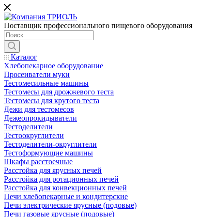
Поставщик профессионального пищевого оборудования
Каталог
Хлебопекарное оборудование
Просеиватели муки
Тестомесильные машины
Тестомесы для дрожжевого теста
Тестомесы для крутого теста
Дежи для тестомесов
Дежеопрокидыватели
Тестоделители
Тестоокруглители
Тестоделители-округлители
Тестоформующие машины
Шкафы расстоечные
Расстойка для ярусных печей
Расстойка для ротационных печей
Расстойка для конвекционных печей
Печи хлебопекарные и кондитерские
Печи электрические ярусные (подовые)
Печи газовые ярусные (подовые)