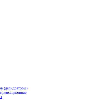
в (дегидраторы)
онденсационные
мы