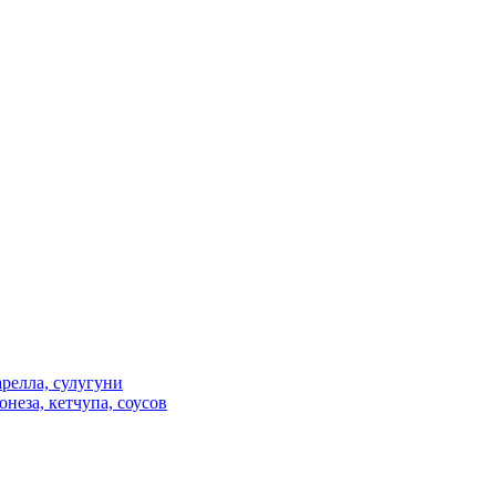
релла, сулугуни
неза, кетчупа, соусов