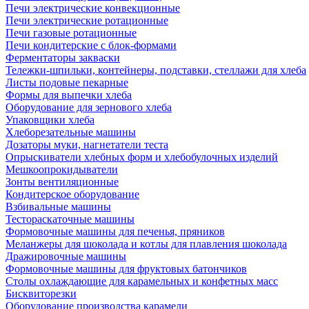
Печи электрические конвекционные
Печи электрические ротационные
Печи газовые ротационные
Печи кондитерские с блок-формами
Ферментаторы закваски
Тележки-шпильки, контейнеры, подставки, стеллажи для хлеба
Листы подовые пекарные
Формы для выпечки хлеба
Оборудование для зернового хлеба
Упаковщики хлеба
Хлеборезательные машины
Дозаторы муки, нагнетатели теста
Опрыскиватели хлебных форм и хлебобулочных изделий
Мешкоопрокидыватели
Зонты вентиляционные
Кондитерское оборудование
Взбивальные машины
Тестораскаточные машины
Формовочные машины для печенья, пряников
Меланжеры для шоколада и котлы для плавления шоколада
Дражировочные машины
Формовочные машины для фруктовых батончиков
Столы охлаждающие для карамельных и конфетных масс
Бисквиторезки
Оборудование производства карамели