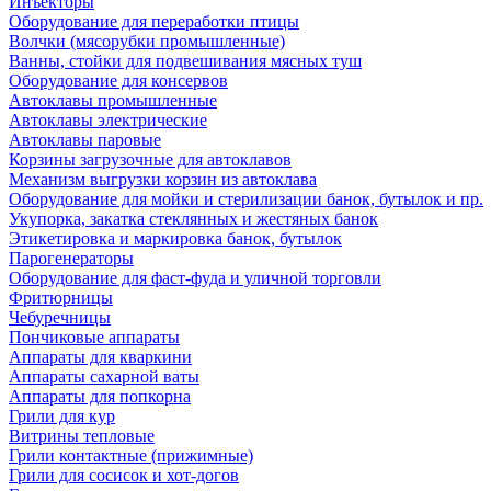
Инъекторы
Оборудование для переработки птицы
Волчки (мясорубки промышленные)
Ванны, стойки для подвешивания мясных туш
Оборудование для консервов
Автоклавы промышленные
Автоклавы электрические
Автоклавы паровые
Корзины загрузочные для автоклавов
Механизм выгрузки корзин из автоклава
Оборудование для мойки и стерилизации банок, бутылок и пр.
Укупорка, закатка стеклянных и жестяных банок
Этикетировка и маркировка банок, бутылок
Парогенераторы
Оборудование для фаст-фуда и уличной торговли
Фритюрницы
Чебуречницы
Пончиковые аппараты
Аппараты для кваркини
Аппараты сахарной ваты
Аппараты для попкорна
Грили для кур
Витрины тепловые
Грили контактные (прижимные)
Грили для сосисок и хот-догов