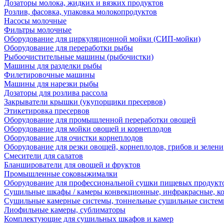
Дозаторы молока, жидких и вязких продуктов
Розлив, фасовка, упаковка молокопродуктов
Насосы молочные
Фильтры молочные
Оборудование для циркуляционной мойки (СИП-мойки)
Оборудование для переработки рыбы
Рыбоочистительные машины (рыбочистки)
Машины для разделки рыбы
Филетировочные машины
Машины для нарезки рыбы
Дозаторы для розлива рассола
Закрыватели крышки (укупорщики пресервов)
Этикетировка пресервов
Оборудование для промышленной переработки овощей
Оборудование для мойки овощей и корнеплодов
Оборудование для очистки корнеплодов
Оборудование для резки овощей, корнеплодов, грибов и зелени
Смесители для салатов
Бланширователи для овощей и фруктов
Промышленные соковыжималки
Оборудование для профессиональной сушки пищевых продукто
Сушильные шкафы / камеры конвекционные, инфракрасные, к
Сушильные камерные системы, тоннельные сушильные систе
Лиофильные камеры, сублиматоры
Комплектующие для сушильных шкафов и камер