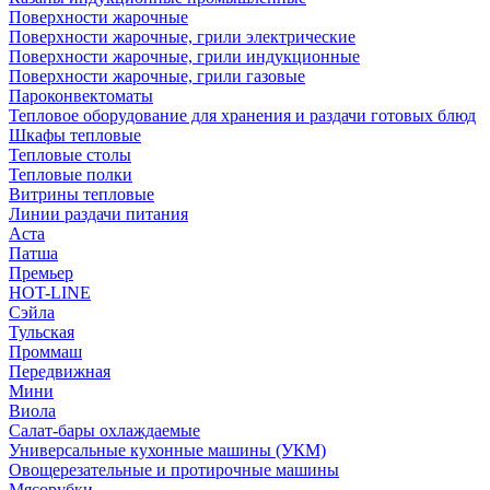
Поверхности жарочные
Поверхности жарочные, грили электрические
Поверхности жарочные, грили индукционные
Поверхности жарочные, грили газовые
Пароконвектоматы
Тепловое оборудование для хранения и раздачи готовых блюд
Шкафы тепловые
Тепловые столы
Тепловые полки
Витрины тепловые
Линии раздачи питания
Аста
Патша
Премьер
HOT-LINE
Сэйла
Тульская
Проммаш
Передвижная
Мини
Виола
Салат-бары охлаждаемые
Универсальные кухонные машины (УКМ)
Овощерезательные и протирочные машины
Мясорубки