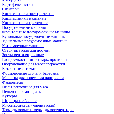
Картофелечистки
Слайсеры
Кипятильники электрические
Кипятильники наливные
Кипятильники проточные
Посудомоечные машины
Фронтальные посудомоечные машины
Купольные посудомоечные машины
Туннельные посудомоечные машины
Котломоечные машины
Стерилизаторы для посуды
Зонты вентиляционные
Гастроемкости, инвентарь, противни
Оборудование для мясопереработки
Котлетные автоматы
Формовочные столы и барабаны
Машины для нанесения панировки
Фаршемесы
Пилы ленточные для мяса
Пельменные аппараты
Куттеры
Шприцы колбасные
Мясомассажеры (маринаторы)
Термодымовые камеры, дымогенераторы