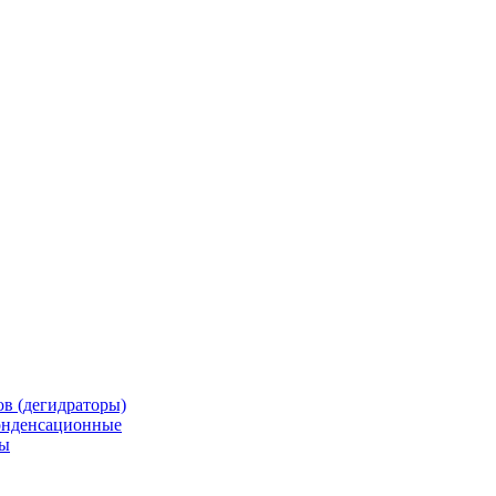
в (дегидраторы)
онденсационные
мы