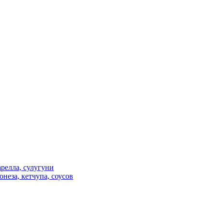
релла, сулугуни
неза, кетчупа, соусов