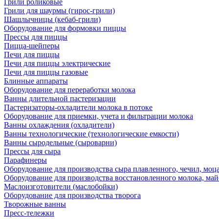
Грили роликовые
Грили для шаурмы (гирос-грили)
Шашлычницы (кебаб-грили)
Оборудование для формовки пиццы
Прессы для пиццы
Пицца-шейперы
Печи для пиццы
Печи для пиццы электрические
Печи для пиццы газовые
Блинные аппараты
Оборудование для переработки молока
Ванны длительной пастеризации
Пастеризаторы-охладители молока в потоке
Оборудование для приемки, учета и фильтрации молока
Ванны охлаждения (охладители)
Ванны технологические (технологические емкости)
Ванны сыродельные (сыроварни)
Прессы для сыра
Парафинеры
Оборудование для производства сыра плавленного, чечил, моца
Оборудование для производства восстановленного молока, майо
Маслоизготовители (маслобойки)
Оборудование для производства творога
Творожные ванны
Пресс-тележки