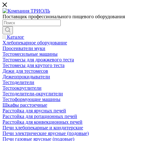
Поставщик профессионального пищевого оборудования
Каталог
Хлебопекарное оборудование
Просеиватели муки
Тестомесильные машины
Тестомесы для дрожжевого теста
Тестомесы для крутого теста
Дежи для тестомесов
Дежеопрокидыватели
Тестоделители
Тестоокруглители
Тестоделители-округлители
Тестоформующие машины
Шкафы расстоечные
Расстойка для ярусных печей
Расстойка для ротационных печей
Расстойка для конвекционных печей
Печи хлебопекарные и кондитерские
Печи электрические ярусные (подовые)
Печи газовые ярусные (подовые)