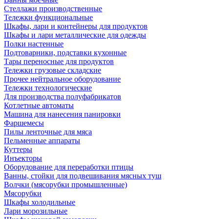
Стеллажи производственные
Тележки функциональные
Шкафы, лари и контейнеры для продуктов
Шкафы и лари металлические для одежды
Полки настенные
Подтоварники, подставки кухонные
Тары переносные для продуктов
Тележки грузовые складские
Прочее нейтральное оборудование
Тележки технологические
Для производства полуфабрикатов
Котлетные автоматы
Машина для нанесения панировки
Фаршемесы
Пилы ленточные для мяса
Пельменные аппараты
Куттеры
Инъекторы
Оборудование для переработки птицы
Ванны, стойки для подвешивания мясных туш
Волчки (мясорубки промышленные)
Мясорубки
Шкафы холодильные
Лари морозильные