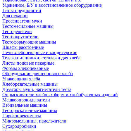
Уцененное, Б/У и восстановленное оборудование
Типы предприятий
Для пекарни
Просеиватели муки
Тестомесильные машины
Тестоделители
Тестоокруглители
Тестоформующие машины
Шкафы расстоечные
Печи хлебопекарные и кондитерские
Тележки-шпильки, стеллажи для хлеба
Листы подовые пекарные
Формы хлебопекарные
Оборудование для зернового хлеба
Упаковщики хлеба
Хлеборезательные машины
Дозаторы муки, нагнетатели теста
Опрыскиватели хлебных форм и хлебобулочных изделий
Мешкоопрокидыватели
Взбивальные машины
Тестораскаточные машины
Пароконвектоматы
Микромельницы, измельчители
Сухародробилки