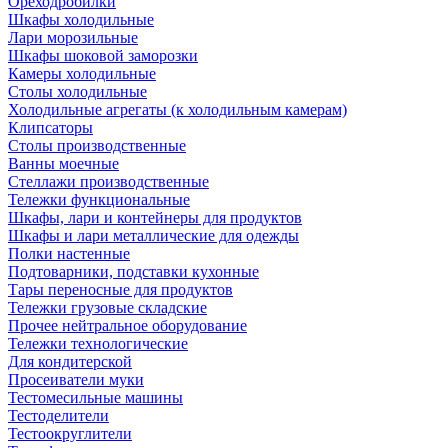
Ореходробилки
Шкафы холодильные
Лари морозильные
Шкафы шоковой заморозки
Камеры холодильные
Столы холодильные
Холодильные агрегаты (к холодильным камерам)
Клипсаторы
Столы производственные
Ванны моечные
Стеллажи производственные
Тележки функциональные
Шкафы, лари и контейнеры для продуктов
Шкафы и лари металлические для одежды
Полки настенные
Подтоварники, подставки кухонные
Тары переносные для продуктов
Тележки грузовые складские
Прочее нейтральное оборудование
Тележки технологические
Для кондитерской
Просеиватели муки
Тестомесильные машины
Тестоделители
Тестоокруглители