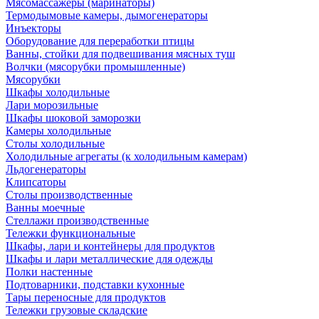
Мясомассажеры (маринаторы)
Термодымовые камеры, дымогенераторы
Инъекторы
Оборудование для переработки птицы
Ванны, стойки для подвешивания мясных туш
Волчки (мясорубки промышленные)
Мясорубки
Шкафы холодильные
Лари морозильные
Шкафы шоковой заморозки
Камеры холодильные
Столы холодильные
Холодильные агрегаты (к холодильным камерам)
Льдогенераторы
Клипсаторы
Столы производственные
Ванны моечные
Стеллажи производственные
Тележки функциональные
Шкафы, лари и контейнеры для продуктов
Шкафы и лари металлические для одежды
Полки настенные
Подтоварники, подставки кухонные
Тары переносные для продуктов
Тележки грузовые складские