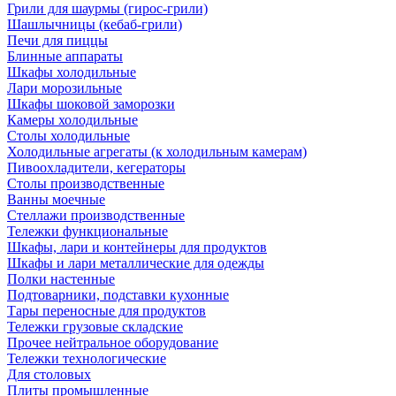
Грили для шаурмы (гирос-грили)
Шашлычницы (кебаб-грили)
Печи для пиццы
Блинные аппараты
Шкафы холодильные
Лари морозильные
Шкафы шоковой заморозки
Камеры холодильные
Столы холодильные
Холодильные агрегаты (к холодильным камерам)
Пивоохладители, кегераторы
Столы производственные
Ванны моечные
Стеллажи производственные
Тележки функциональные
Шкафы, лари и контейнеры для продуктов
Шкафы и лари металлические для одежды
Полки настенные
Подтоварники, подставки кухонные
Тары переносные для продуктов
Тележки грузовые складские
Прочее нейтральное оборудование
Тележки технологические
Для столовых
Плиты промышленные