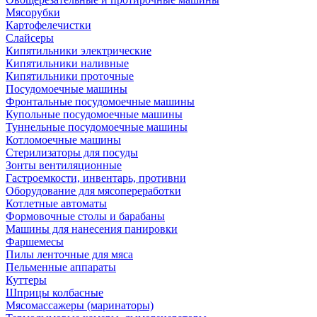
Мясорубки
Картофелечистки
Слайсеры
Кипятильники электрические
Кипятильники наливные
Кипятильники проточные
Посудомоечные машины
Фронтальные посудомоечные машины
Купольные посудомоечные машины
Туннельные посудомоечные машины
Котломоечные машины
Стерилизаторы для посуды
Зонты вентиляционные
Гастроемкости, инвентарь, противни
Оборудование для мясопереработки
Котлетные автоматы
Формовочные столы и барабаны
Машины для нанесения панировки
Фаршемесы
Пилы ленточные для мяса
Пельменные аппараты
Куттеры
Шприцы колбасные
Мясомассажеры (маринаторы)