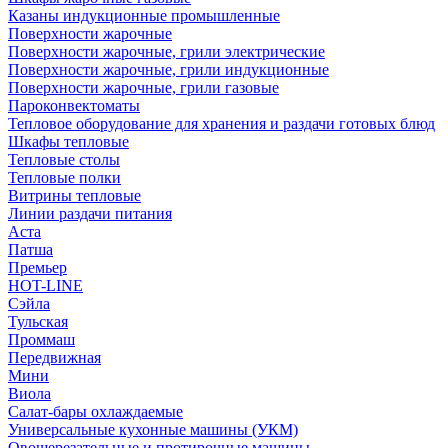
Казаны индукционные промышленные
Поверхности жарочные
Поверхности жарочные, грили электрические
Поверхности жарочные, грили индукционные
Поверхности жарочные, грили газовые
Пароконвектоматы
Тепловое оборудование для хранения и раздачи готовых блюд
Шкафы тепловые
Тепловые столы
Тепловые полки
Витрины тепловые
Линии раздачи питания
Аста
Патша
Премьер
HOT-LINE
Сэйла
Тульская
Проммаш
Передвижная
Мини
Виола
Салат-бары охлаждаемые
Универсальные кухонные машины (УКМ)
Овощерезательные и протирочные машины