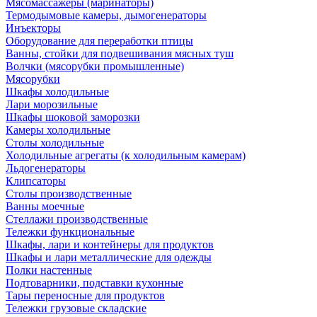
Мясомассажеры (маринаторы)
Термодымовые камеры, дымогенераторы
Инъекторы
Оборудование для переработки птицы
Ванны, стойки для подвешивания мясных туш
Волчки (мясорубки промышленные)
Мясорубки
Шкафы холодильные
Лари морозильные
Шкафы шоковой заморозки
Камеры холодильные
Столы холодильные
Холодильные агрегаты (к холодильным камерам)
Льдогенераторы
Клипсаторы
Столы производственные
Ванны моечные
Стеллажи производственные
Тележки функциональные
Шкафы, лари и контейнеры для продуктов
Шкафы и лари металлические для одежды
Полки настенные
Подтоварники, подставки кухонные
Тары переносные для продуктов
Тележки грузовые складские