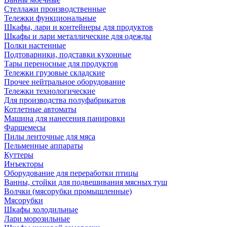
Стеллажи производственные
Тележки функциональные
Шкафы, лари и контейнеры для продуктов
Шкафы и лари металлические для одежды
Полки настенные
Подтоварники, подставки кухонные
Тары переносные для продуктов
Тележки грузовые складские
Прочее нейтральное оборудование
Тележки технологические
Для производства полуфабрикатов
Котлетные автоматы
Машина для нанесения панировки
Фаршемесы
Пилы ленточные для мяса
Пельменные аппараты
Куттеры
Инъекторы
Оборудование для переработки птицы
Ванны, стойки для подвешивания мясных туш
Волчки (мясорубки промышленные)
Мясорубки
Шкафы холодильные
Лари морозильные