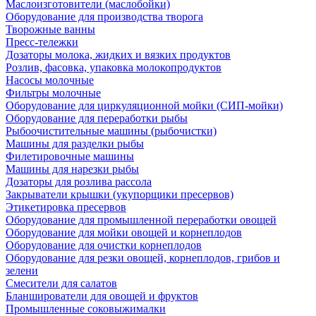
Маслоизготовители (маслобойки)
Оборудование для производства творога
Творожные ванны
Пресс-тележки
Дозаторы молока, жидких и вязких продуктов
Розлив, фасовка, упаковка молокопродуктов
Насосы молочные
Фильтры молочные
Оборудование для циркуляционной мойки (СИП-мойки)
Оборудование для переработки рыбы
Рыбоочистительные машины (рыбочистки)
Машины для разделки рыбы
Филетировочные машины
Машины для нарезки рыбы
Дозаторы для розлива рассола
Закрыватели крышки (укупорщики пресервов)
Этикетировка пресервов
Оборудование для промышленной переработки овощей
Оборудование для мойки овощей и корнеплодов
Оборудование для очистки корнеплодов
Оборудование для резки овощей, корнеплодов, грибов и
зелени
Смесители для салатов
Бланширователи для овощей и фруктов
Промышленные соковыжималки