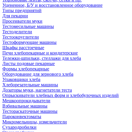
Уцененное, Б/У и восстановленное оборудование
Типы предприятий
Для пекарни
Просеиватели муки
Тестомесильные машины
Тестоделители
Тестоокруглители
Тестоформующие машины
Шкафы расстоечные
Печи хлебопекарные и кондитерские
Тележки-шпильки, стеллажи для хлеба
Листы подовые пекарные
Формы хлебопекарные
Оборудование для зернового хлеба
Упаковщики хлеба
Хлеборезательные машины
Дозаторы муки, нагнетатели теста
Опрыскиватели хлебных форм и хлебобулочных изделий
Мешкоопрокидыватели
Взбивальные машины
Тестораскаточные машины
Пароконвектоматы
Микромельницы, измельчители
Сухародробилки