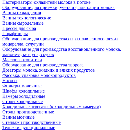
Пастеризаторы-охладители молока в потоке
Оборудование для приемки, учета и фильтрации молока
Ванны охлаждения
Ванны технологические
Ванны сыродельные
Прессы для сыра
Парафинеры
Оборудование для производства сыра плавленного, чечил,
моцарелла, сулугуни
Оборудование для производства восстановленного молока,
майонеза, кетчупа, соусов
Маслоизготовители
Оборудование для производства творога
Дозаторы молока, жидких и вязких продуктов
Фасовка, упаковка молокопродуктов
Насосы
Фильтры молочные
Шкафы холодильные
Камеры холодильные
Столы холодильные
Холодильные агрегаты (к холодильным камерам)
Столы производственные
Ванны моечные
Стеллажи производственные
Тележки функциональные