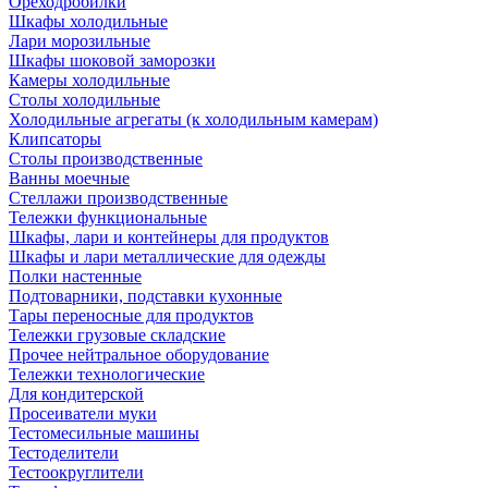
Ореходробилки
Шкафы холодильные
Лари морозильные
Шкафы шоковой заморозки
Камеры холодильные
Столы холодильные
Холодильные агрегаты (к холодильным камерам)
Клипсаторы
Столы производственные
Ванны моечные
Стеллажи производственные
Тележки функциональные
Шкафы, лари и контейнеры для продуктов
Шкафы и лари металлические для одежды
Полки настенные
Подтоварники, подставки кухонные
Тары переносные для продуктов
Тележки грузовые складские
Прочее нейтральное оборудование
Тележки технологические
Для кондитерской
Просеиватели муки
Тестомесильные машины
Тестоделители
Тестоокруглители