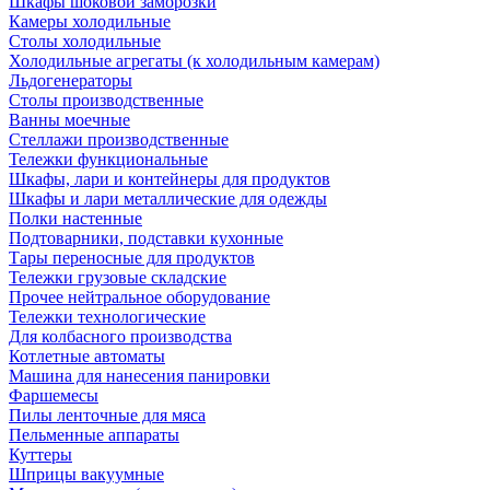
Шкафы шоковой заморозки
Камеры холодильные
Столы холодильные
Холодильные агрегаты (к холодильным камерам)
Льдогенераторы
Столы производственные
Ванны моечные
Стеллажи производственные
Тележки функциональные
Шкафы, лари и контейнеры для продуктов
Шкафы и лари металлические для одежды
Полки настенные
Подтоварники, подставки кухонные
Тары переносные для продуктов
Тележки грузовые складские
Прочее нейтральное оборудование
Тележки технологические
Для колбасного производства
Котлетные автоматы
Машина для нанесения панировки
Фаршемесы
Пилы ленточные для мяса
Пельменные аппараты
Куттеры
Шприцы вакуумные