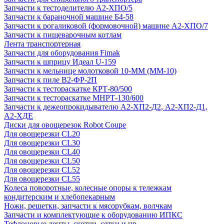
Запчасти к тестоделителю А2-ХПО/5
Запчасти к бараночной машине Б4-58
Запчасти к рогаликовой (формовочной) машине А2-ХПО/7
Запчасти к пищеварочным котлам
Лента транспортерная
Запчасти для оборудования Fimak
Запчасти к шприцу Идеал U-159
Запчасти к мельнице молотковой 10-ММ (ММ-10)
Запчасти к пиле В2-ФР-2П
Запчасти к тестораскатке КРТ-80/500
Запчасти к тестораскатке МНРТ-130/600
Запчасти к деже­опрокидывателю А2-ХП2-Д2, А2-ХП2-Д1,
А2-ХДЕ
Диски для овощерезок Robot Coupe
Для овощерезки CL20
Для овощерезки CL30
Для овощерезки CL40
Для овощерезки CL50
Для овощерезки CL52
Для овощерезки CL55
Колеса поворотные, колесные опоры к тележкам
кондитерским и хлебопекарным
Ножи, решетки, запчасти к мясорубкам, волчкам
Запчасти и комплектующие к оборудованию ИПКС
Тефлоновые ленты, скотчи, сетки и пр.