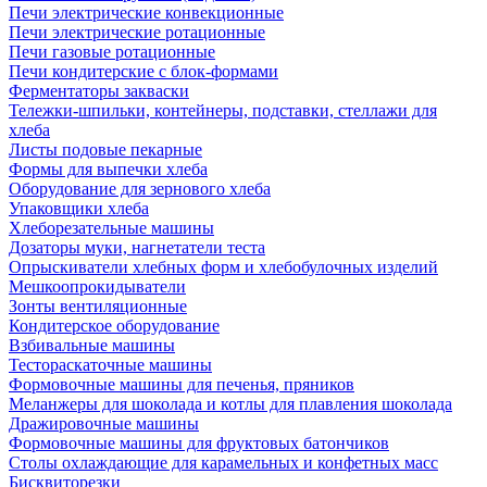
Печи электрические конвекционные
Печи электрические ротационные
Печи газовые ротационные
Печи кондитерские с блок-формами
Ферментаторы закваски
Тележки-шпильки, контейнеры, подставки, стеллажи для
хлеба
Листы подовые пекарные
Формы для выпечки хлеба
Оборудование для зернового хлеба
Упаковщики хлеба
Хлеборезательные машины
Дозаторы муки, нагнетатели теста
Опрыскиватели хлебных форм и хлебобулочных изделий
Мешкоопрокидыватели
Зонты вентиляционные
Кондитерское оборудование
Взбивальные машины
Тестораскаточные машины
Формовочные машины для печенья, пряников
Меланжеры для шоколада и котлы для плавления шоколада
Дражировочные машины
Формовочные машины для фруктовых батончиков
Столы охлаждающие для карамельных и конфетных масс
Бисквиторезки