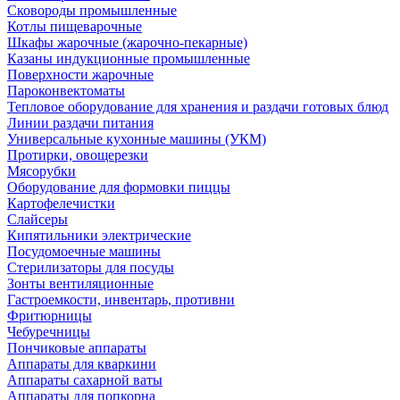
Сковороды промышленные
Котлы пищеварочные
Шкафы жарочные (жарочно-пекарные)
Казаны индукционные промышленные
Поверхности жарочные
Пароконвектоматы
Тепловое оборудование для хранения и раздачи готовых блюд
Линии раздачи питания
Универсальные кухонные машины (УКМ)
Протирки, овощерезки
Мясорубки
Оборудование для формовки пиццы
Картофелечистки
Слайсеры
Кипятильники электрические
Посудомоечные машины
Стерилизаторы для посуды
Зонты вентиляционные
Гастроемкости, инвентарь, противни
Фритюрницы
Чебуречницы
Пончиковые аппараты
Аппараты для кваркини
Аппараты сахарной ваты
Аппараты для попкорна