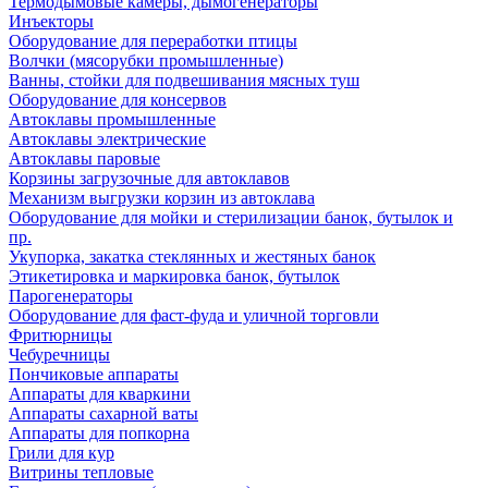
Термодымовые камеры, дымогенераторы
Инъекторы
Оборудование для переработки птицы
Волчки (мясорубки промышленные)
Ванны, стойки для подвешивания мясных туш
Оборудование для консервов
Автоклавы промышленные
Автоклавы электрические
Автоклавы паровые
Корзины загрузочные для автоклавов
Механизм выгрузки корзин из автоклава
Оборудование для мойки и стерилизации банок, бутылок и
пр.
Укупорка, закатка стеклянных и жестяных банок
Этикетировка и маркировка банок, бутылок
Парогенераторы
Оборудование для фаст-фуда и уличной торговли
Фритюрницы
Чебуречницы
Пончиковые аппараты
Аппараты для кваркини
Аппараты сахарной ваты
Аппараты для попкорна
Грили для кур
Витрины тепловые