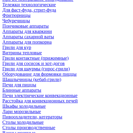
Тележки технологические
Для фаст-фуда, стрит-фуда
Фритюрницы
Чебуречницы
Пончиковые аппараты
Аппараты для кваркини
Аппараты сахарной ваты
Аппараты для попкорна
Грили для кур
Витрины тепловые
Грили контактные (прижимные)
Грили для сосисок и хот-догов
Грили для шаурмы (гирос-грили)
Оборудование для формовки пиццы
Шашлычницы (кебаб-грили)
Печи для пиццы
Блинные аппараты
Печи электрические конвекционные
Расстойка для конвекционных печей
Шкафы холодильные
Лари морозильные
Пивоохладители, кегераторы
Столы холодильные
Столы производственные
Ванны моечные