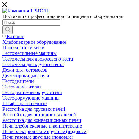
Поставщик профессионального пищевого оборудования
Каталог
Хлебопекарное оборудование
Просеиватели муки
Тестомесильные машины
Тестомесы для дрожжевого теста
Тестомесы для крутого теста
Дежи для тестомесов
Дежеопрокидыватели
Тестоделители
Тестоокруглители
Тестоделители-округлители
Тестоформующие машины
Шкафы расстоечные
Расстойка для ярусных печей
Расстойка для ротационных печей
Расстойка для конвекционных печей
Печи хлебопекарные и кондитерские
Печи электрические ярусные (подовые)
Печи газовые ярусные (подовые)