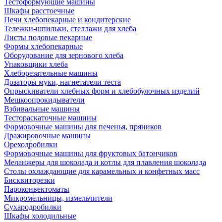
Тестоформующие машины
Шкафы расстоечные
Печи хлебопекарные и кондитерские
Тележки-шпильки, стеллажи для хлеба
Листы подовые пекарные
Формы хлебопекарные
Оборудование для зернового хлеба
Упаковщики хлеба
Хлеборезательные машины
Дозаторы муки, нагнетатели теста
Опрыскиватели хлебных форм и хлебобулочных изделий
Мешкоопрокидыватели
Взбивальные машины
Тестораскаточные машины
Формовочные машины для печенья, пряников
Дражировочные машины
Ореходробилки
Формовочные машины для фруктовых батончиков
Меланжеры для шоколада и котлы для плавления шоколада
Столы охлаждающие для карамельных и конфетных масс
Бисквиторезки
Пароконвектоматы
Микромельницы, измельчители
Сухародробилки
Шкафы холодильные