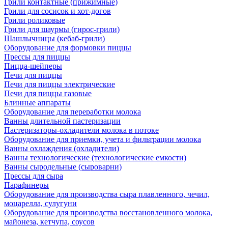
Грили контактные (прижимные)
Грили для сосисок и хот-догов
Грили роликовые
Грили для шаурмы (гирос-грили)
Шашлычницы (кебаб-грили)
Оборудование для формовки пиццы
Прессы для пиццы
Пицца-шейперы
Печи для пиццы
Печи для пиццы электрические
Печи для пиццы газовые
Блинные аппараты
Оборудование для переработки молока
Ванны длительной пастеризации
Пастеризаторы-охладители молока в потоке
Оборудование для приемки, учета и фильтрации молока
Ванны охлаждения (охладители)
Ванны технологические (технологические емкости)
Ванны сыродельные (сыроварни)
Прессы для сыра
Парафинеры
Оборудование для производства сыра плавленного, чечил,
моцарелла, сулугуни
Оборудование для производства восстановленного молока,
майонеза, кетчупа, соусов