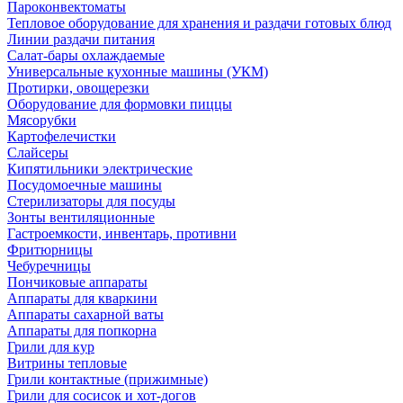
Пароконвектоматы
Тепловое оборудование для хранения и раздачи готовых блюд
Линии раздачи питания
Салат-бары охлаждаемые
Универсальные кухонные машины (УКМ)
Протирки, овощерезки
Оборудование для формовки пиццы
Мясорубки
Картофелечистки
Слайсеры
Кипятильники электрические
Посудомоечные машины
Стерилизаторы для посуды
Зонты вентиляционные
Гастроемкости, инвентарь, противни
Фритюрницы
Чебуречницы
Пончиковые аппараты
Аппараты для кваркини
Аппараты сахарной ваты
Аппараты для попкорна
Грили для кур
Витрины тепловые
Грили контактные (прижимные)
Грили для сосисок и хот-догов