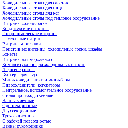
Холодилльные столы для салатов
Холодилльные столы для пиццы
Холодилльные столы для кег
Холодилльные столы под тепловое оборудование
Витрины холодильные
Кондитерские витрины
Гастрономические витрины
Настольные витрины
Витрины-прилавки
Пристенные витрины, холодильные горки, шкафы
Бонеты
Витрины для мороженого
Комплектующие для холодильных витрин
Льдогенераторы
Бункеры для льда
Мини-холодильники и мини-бары
Пивоохладители, кегераторы
Нейтральное, вспомогательное оборудование
Столы производственные
Ванны моечные
Односекционные
Двухсекционные
Трехсекционные
С рабочей поверхностью
Ванны рукомойники