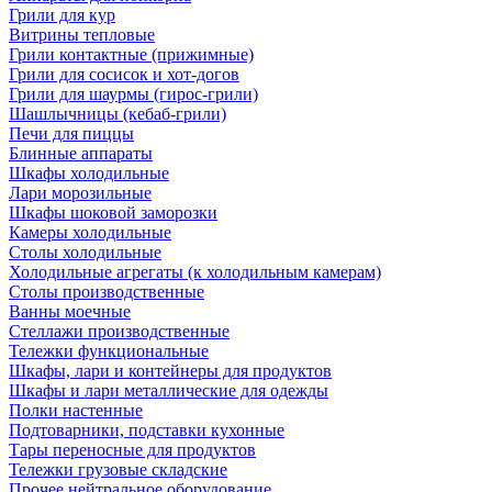
Грили для кур
Витрины тепловые
Грили контактные (прижимные)
Грили для сосисок и хот-догов
Грили для шаурмы (гирос-грили)
Шашлычницы (кебаб-грили)
Печи для пиццы
Блинные аппараты
Шкафы холодильные
Лари морозильные
Шкафы шоковой заморозки
Камеры холодильные
Столы холодильные
Холодильные агрегаты (к холодильным камерам)
Столы производственные
Ванны моечные
Стеллажи производственные
Тележки функциональные
Шкафы, лари и контейнеры для продуктов
Шкафы и лари металлические для одежды
Полки настенные
Подтоварники, подставки кухонные
Тары переносные для продуктов
Тележки грузовые складские
Прочее нейтральное оборудование