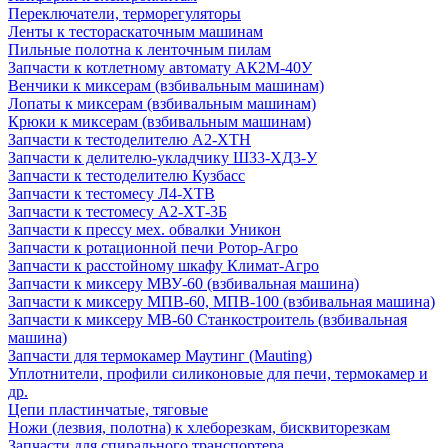
Переключатели, терморегуляторы
Ленты к тестораскаточным машинам
Пильные полотна к ленточным пилам
Запчасти к котлетному автомату АК2М-40У
Венчики к миксерам (взбивальным машинам)
Лопаты к миксерам (взбивальным машинам)
Крюки к миксерам (взбивальным машинам)
Запчасти к тестоделителю А2-ХТН
Запчасти к делителю-укладчику Ш33-ХД3-У
Запчасти к тестоделителю Кузбасс
Запчасти к тестомесу Л4-ХТВ
Запчасти к тестомесу А2-ХТ-3Б
Запчасти к прессу мех. обвалки Уникон
Запчасти к ротационной печи Ротор-Агро
Запчасти к расстойному шкафу Климат-Агро
Запчасти к миксеру МВУ-60 (взбивальная машина)
Запчасти к миксеру МПВ-60, МПВ-100 (взбивальная машина)
Запчасти к миксеру МВ-60 Станкостроитель (взбивальная
машина)
Запчасти для термокамер Маутинг (Mauting)
Уплотнители, профили силиконовые для печи, термокамер и
др.
Цепи пластинчатые, тяговые
Ножи (лезвия, полотна) к хлеборезкам, бисквиторезкам
Запчасти для спирального транспортера