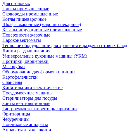
Для столовых
Плиты промышленные
Сковороды промышленные
Котлы пищеварочные
Шкафы жарочные (жарочно-пекарные)
Казаны индукционные промышленные
Поверхности жарочные
Пароконвектоматы
Тепловое оборудование для хранения и раздачи готовых блюд
Линии раздачи питания
Универсальные кухонные машины (УКМ)
Протирки, овощерезки
Мясорубки
Оборудование для формовки пиццы
Картофелечистки
Слайсеры
Кипятильники электрические
Посудомоечные машины
Стерилизаторы для посуды
Зонты вентиляционные
Гастроемкости, инвентарь, противни
Фритюрницы
Чебуречницы
Пончиковые аппараты
Аппараты для кваркини