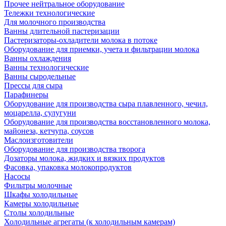
Прочее нейтральное оборудование
Тележки технологические
Для молочного производства
Ванны длительной пастеризации
Пастеризаторы-охладители молока в потоке
Оборудование для приемки, учета и фильтрации молока
Ванны охлаждения
Ванны технологические
Ванны сыродельные
Прессы для сыра
Парафинеры
Оборудование для производства сыра плавленного, чечил,
моцарелла, сулугуни
Оборудование для производства восстановленного молока,
майонеза, кетчупа, соусов
Маслоизготовители
Оборудование для производства творога
Дозаторы молока, жидких и вязких продуктов
Фасовка, упаковка молокопродуктов
Насосы
Фильтры молочные
Шкафы холодильные
Камеры холодильные
Столы холодильные
Холодильные агрегаты (к холодильным камерам)