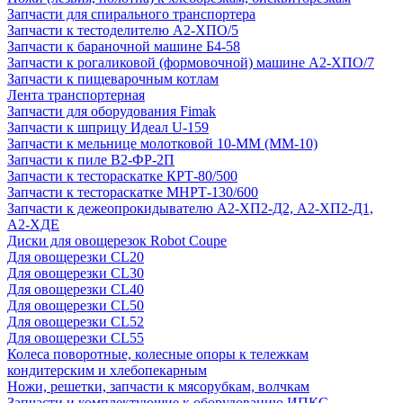
Запчасти для спирального транспортера
Запчасти к тестоделителю А2-ХПО/5
Запчасти к бараночной машине Б4-58
Запчасти к рогаликовой (формовочной) машине А2-ХПО/7
Запчасти к пищеварочным котлам
Лента транспортерная
Запчасти для оборудования Fimak
Запчасти к шприцу Идеал U-159
Запчасти к мельнице молотковой 10-ММ (ММ-10)
Запчасти к пиле В2-ФР-2П
Запчасти к тестораскатке КРТ-80/500
Запчасти к тестораскатке МНРТ-130/600
Запчасти к деже­опрокидывателю А2-ХП2-Д2, А2-ХП2-Д1,
А2-ХДЕ
Диски для овощерезок Robot Coupe
Для овощерезки CL20
Для овощерезки CL30
Для овощерезки CL40
Для овощерезки CL50
Для овощерезки CL52
Для овощерезки CL55
Колеса поворотные, колесные опоры к тележкам
кондитерским и хлебопекарным
Ножи, решетки, запчасти к мясорубкам, волчкам
Запчасти и комплектующие к оборудованию ИПКС