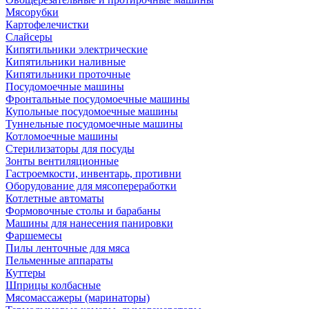
Мясорубки
Картофелечистки
Слайсеры
Кипятильники электрические
Кипятильники наливные
Кипятильники проточные
Посудомоечные машины
Фронтальные посудомоечные машины
Купольные посудомоечные машины
Туннельные посудомоечные машины
Котломоечные машины
Стерилизаторы для посуды
Зонты вентиляционные
Гастроемкости, инвентарь, противни
Оборудование для мясопереработки
Котлетные автоматы
Формовочные столы и барабаны
Машины для нанесения панировки
Фаршемесы
Пилы ленточные для мяса
Пельменные аппараты
Куттеры
Шприцы колбасные
Мясомассажеры (маринаторы)