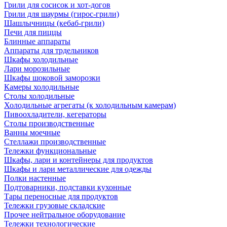
Грили для сосисок и хот-догов
Грили для шаурмы (гирос-грили)
Шашлычницы (кебаб-грили)
Печи для пиццы
Блинные аппараты
Аппараты для трдельников
Шкафы холодильные
Лари морозильные
Шкафы шоковой заморозки
Камеры холодильные
Столы холодильные
Холодильные агрегаты (к холодильным камерам)
Пивоохладители, кегераторы
Столы производственные
Ванны моечные
Стеллажи производственные
Тележки функциональные
Шкафы, лари и контейнеры для продуктов
Шкафы и лари металлические для одежды
Полки настенные
Подтоварники, подставки кухонные
Тары переносные для продуктов
Тележки грузовые складские
Прочее нейтральное оборудование
Тележки технологические