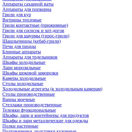
Аппараты сахарной ваты
Аппараты для попкорна
Грили для кур
Витрины тепловые
Грили контактные (прижимные)
Грили для сосисок и хот-догов
Грили для шаурмы (гирос-грили)
Шашлычницы (кебаб-грили)
Печи для пиццы
Блинные аппараты
Аппараты для трдельников
Шкафы холодильные
Лари морозильные
Шкафы шоковой заморозки
Камеры холодильные
Столы холодильные
Холодильные агрегаты (к холодильным камерам)
Столы производственные
Ванны моечные
Стеллажи производственные
Тележки функциональные
Шкафы, лари и контейнеры для продуктов
Шкафы и лари металлические для одежды
Полки настенные
Подтоварники, подставки кухонные