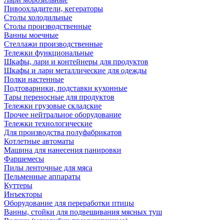
Пивоохладители, кегераторы
Столы холодильные
Столы производственные
Ванны моечные
Стеллажи производственные
Тележки функциональные
Шкафы, лари и контейнеры для продуктов
Шкафы и лари металлические для одежды
Полки настенные
Подтоварники, подставки кухонные
Тары переносные для продуктов
Тележки грузовые складские
Прочее нейтральное оборудование
Тележки технологические
Для производства полуфабрикатов
Котлетные автоматы
Машина для нанесения панировки
Фаршемесы
Пилы ленточные для мяса
Пельменные аппараты
Куттеры
Инъекторы
Оборудование для переработки птицы
Ванны, стойки для подвешивания мясных туш