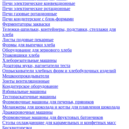
Печи электрические конвекционные
Печи электрические ротационные
Печи газовые ротационные
Печи кондитерские с блок-формами
Ферментаторы закваски
Тележки-шпильки, контейнеры, подставки, стеллажи для
хлеба
Листы подовые пекарные
Формы для выпечки хлеба
Оборудование для зернового хлеба
Упаковщики хлеба
Хлеборезательные машины
Дозаторы муки, нагнетатели теста
Опрыскиватели хлебных форм и хлебобулочных изделий
Мешкоопрокидыватели
Зонты вентиляционные
Кондитерское оборудование
Взбивальные машины
Тестораскаточные машины
Формовочные машины для печенья, пряников
Меланжеры для шоколада и котлы для плавления шоколада
Дражировочные машины
Формовочные машины для фруктовых батончиков
Столы охлаждающие для карамельных и конфетных масс
Бисквиторезки