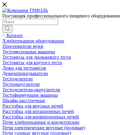
Поставщик профессионального пищевого оборудования
Каталог
Хлебопекарное оборудование
Просеиватели муки
Тестомесильные машины
Тестомесы для дрожжевого теста
Тестомесы для крутого теста
Дежи для тестомесов
Дежеопрокидыватели
Тестоделители
Тестоокруглители
Тестоделители-округлители
Тестоформующие машины
Шкафы расстоечные
Расстойка для ярусных печей
Расстойка для ротационных печей
Расстойка для конвекционных печей
Печи хлебопекарные и кондитерские
Печи электрические ярусные (подовые)
Печи газовые ярусные (подовые)