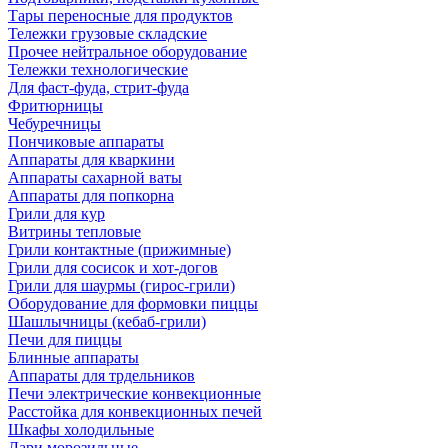
Тары переносные для продуктов
Тележки грузовые складские
Прочее нейтральное оборудование
Тележки технологические
Для фаст-фуда, стрит-фуда
Фритюрницы
Чебуречницы
Пончиковые аппараты
Аппараты для кваркини
Аппараты сахарной ваты
Аппараты для попкорна
Грили для кур
Витрины тепловые
Грили контактные (прижимные)
Грили для сосисок и хот-догов
Грили для шаурмы (гирос-грили)
Оборудование для формовки пиццы
Шашлычницы (кебаб-грили)
Печи для пиццы
Блинные аппараты
Аппараты для трдельников
Печи электрические конвекционные
Расстойка для конвекционных печей
Шкафы холодильные
Лари морозильные