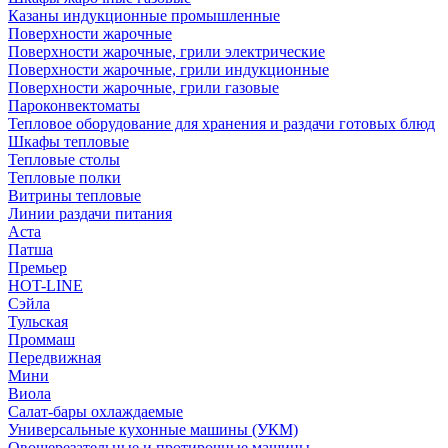
Казаны индукционные промышленные
Поверхности жарочные
Поверхности жарочные, грили электрические
Поверхности жарочные, грили индукционные
Поверхности жарочные, грили газовые
Пароконвектоматы
Тепловое оборудование для хранения и раздачи готовых блюд
Шкафы тепловые
Тепловые столы
Тепловые полки
Витрины тепловые
Линии раздачи питания
Аста
Патша
Премьер
HOT-LINE
Сэйла
Тульская
Проммаш
Передвижная
Мини
Виола
Салат-бары охлаждаемые
Универсальные кухонные машины (УКМ)
Овощерезательные и протирочные машины