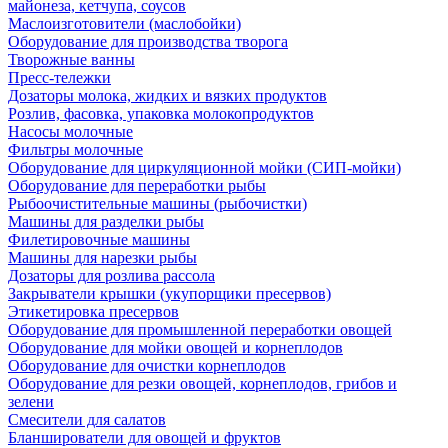
майонеза, кетчупа, соусов
Маслоизготовители (маслобойки)
Оборудование для производства творога
Творожные ванны
Пресс-тележки
Дозаторы молока, жидких и вязких продуктов
Розлив, фасовка, упаковка молокопродуктов
Насосы молочные
Фильтры молочные
Оборудование для циркуляционной мойки (СИП-мойки)
Оборудование для переработки рыбы
Рыбоочистительные машины (рыбочистки)
Машины для разделки рыбы
Филетировочные машины
Машины для нарезки рыбы
Дозаторы для розлива рассола
Закрыватели крышки (укупорщики пресервов)
Этикетировка пресервов
Оборудование для промышленной переработки овощей
Оборудование для мойки овощей и корнеплодов
Оборудование для очистки корнеплодов
Оборудование для резки овощей, корнеплодов, грибов и
зелени
Смесители для салатов
Бланширователи для овощей и фруктов