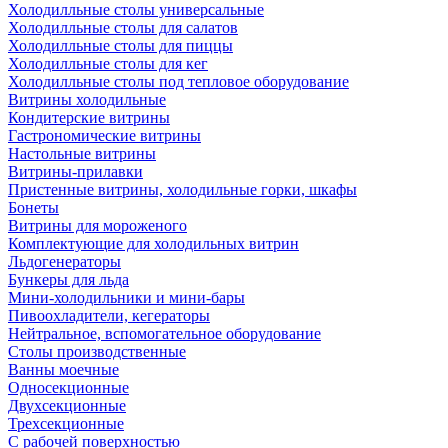
Холодилльные столы универсальные
Холодилльные столы для салатов
Холодилльные столы для пиццы
Холодилльные столы для кег
Холодилльные столы под тепловое оборудование
Витрины холодильные
Кондитерские витрины
Гастрономические витрины
Настольные витрины
Витрины-прилавки
Пристенные витрины, холодильные горки, шкафы
Бонеты
Витрины для мороженого
Комплектующие для холодильных витрин
Льдогенераторы
Бункеры для льда
Мини-холодильники и мини-бары
Пивоохладители, кегераторы
Нейтральное, вспомогательное оборудование
Столы производственные
Ванны моечные
Односекционные
Двухсекционные
Трехсекционные
С рабочей поверхностью