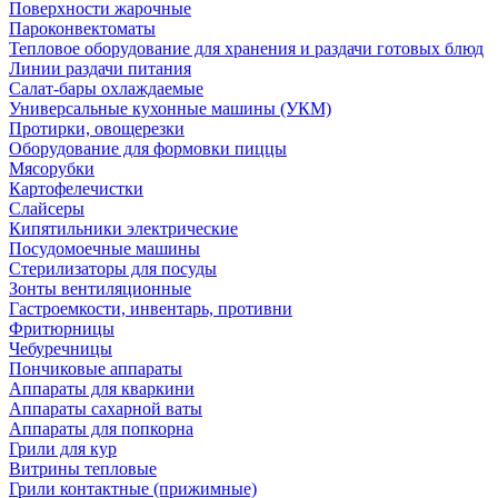
Поверхности жарочные
Пароконвектоматы
Тепловое оборудование для хранения и раздачи готовых блюд
Линии раздачи питания
Салат-бары охлаждаемые
Универсальные кухонные машины (УКМ)
Протирки, овощерезки
Оборудование для формовки пиццы
Мясорубки
Картофелечистки
Слайсеры
Кипятильники электрические
Посудомоечные машины
Стерилизаторы для посуды
Зонты вентиляционные
Гастроемкости, инвентарь, противни
Фритюрницы
Чебуречницы
Пончиковые аппараты
Аппараты для кваркини
Аппараты сахарной ваты
Аппараты для попкорна
Грили для кур
Витрины тепловые
Грили контактные (прижимные)