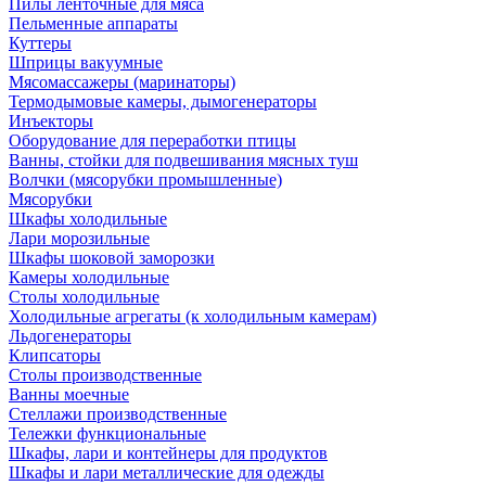
Пилы ленточные для мяса
Пельменные аппараты
Куттеры
Шприцы вакуумные
Мясомассажеры (маринаторы)
Термодымовые камеры, дымогенераторы
Инъекторы
Оборудование для переработки птицы
Ванны, стойки для подвешивания мясных туш
Волчки (мясорубки промышленные)
Мясорубки
Шкафы холодильные
Лари морозильные
Шкафы шоковой заморозки
Камеры холодильные
Столы холодильные
Холодильные агрегаты (к холодильным камерам)
Льдогенераторы
Клипсаторы
Столы производственные
Ванны моечные
Стеллажи производственные
Тележки функциональные
Шкафы, лари и контейнеры для продуктов
Шкафы и лари металлические для одежды