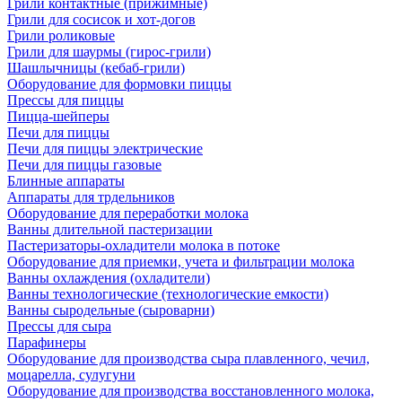
Грили контактные (прижимные)
Грили для сосисок и хот-догов
Грили роликовые
Грили для шаурмы (гирос-грили)
Шашлычницы (кебаб-грили)
Оборудование для формовки пиццы
Прессы для пиццы
Пицца-шейперы
Печи для пиццы
Печи для пиццы электрические
Печи для пиццы газовые
Блинные аппараты
Аппараты для трдельников
Оборудование для переработки молока
Ванны длительной пастеризации
Пастеризаторы-охладители молока в потоке
Оборудование для приемки, учета и фильтрации молока
Ванны охлаждения (охладители)
Ванны технологические (технологические емкости)
Ванны сыродельные (сыроварни)
Прессы для сыра
Парафинеры
Оборудование для производства сыра плавленного, чечил,
моцарелла, сулугуни
Оборудование для производства восстановленного молока,