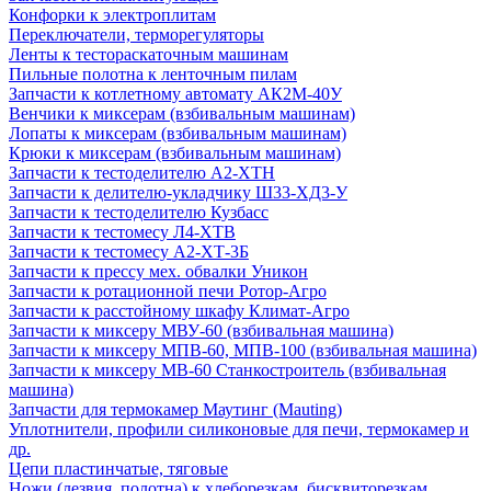
Конфорки к электроплитам
Переключатели, терморегуляторы
Ленты к тестораскаточным машинам
Пильные полотна к ленточным пилам
Запчасти к котлетному автомату АК2М-40У
Венчики к миксерам (взбивальным машинам)
Лопаты к миксерам (взбивальным машинам)
Крюки к миксерам (взбивальным машинам)
Запчасти к тестоделителю А2-ХТН
Запчасти к делителю-укладчику Ш33-ХД3-У
Запчасти к тестоделителю Кузбасс
Запчасти к тестомесу Л4-ХТВ
Запчасти к тестомесу А2-ХТ-3Б
Запчасти к прессу мех. обвалки Уникон
Запчасти к ротационной печи Ротор-Агро
Запчасти к расстойному шкафу Климат-Агро
Запчасти к миксеру МВУ-60 (взбивальная машина)
Запчасти к миксеру МПВ-60, МПВ-100 (взбивальная машина)
Запчасти к миксеру МВ-60 Станкостроитель (взбивальная
машина)
Запчасти для термокамер Маутинг (Mauting)
Уплотнители, профили силиконовые для печи, термокамер и
др.
Цепи пластинчатые, тяговые
Ножи (лезвия, полотна) к хлеборезкам, бисквиторезкам