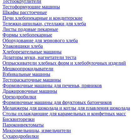
Тестоокруглители
Тестоформующие машины
Шкафы расстоечные
Печи хлебопекарные и кондитерские
Тележки-шпильки, стеллажи для хлеба
Листы подовые пекарные
Формы хлебопекарные
Оборудование для зернового хлеба
Упаковщики хлеба
Хлеборезательные машины
Дозаторы муки, нагнетатели теста
Опрыскиватели хлебных форм и хлебобулочных изделий
Мешкоопрокидыватели
Взбивальные машины
Тестораскаточные машины
Формовочные машины для печенья, пряников
Дражировочные машины
Ореходробилки
Формовочные машины для фруктовых батончиков
Меланжеры для шоколада и котлы для плавления шоколада
Столы охлаждающие для карамельных и конфетных масс
Бисквиторезки
Пароконвектоматы
Микромельницы, измельчители
Сухародробилки