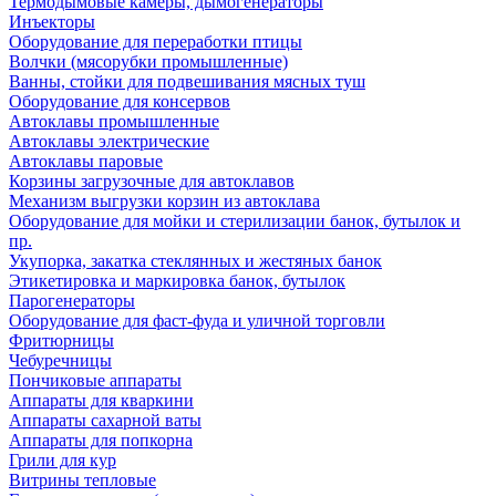
Термодымовые камеры, дымогенераторы
Инъекторы
Оборудование для переработки птицы
Волчки (мясорубки промышленные)
Ванны, стойки для подвешивания мясных туш
Оборудование для консервов
Автоклавы промышленные
Автоклавы электрические
Автоклавы паровые
Корзины загрузочные для автоклавов
Механизм выгрузки корзин из автоклава
Оборудование для мойки и стерилизации банок, бутылок и
пр.
Укупорка, закатка стеклянных и жестяных банок
Этикетировка и маркировка банок, бутылок
Парогенераторы
Оборудование для фаст-фуда и уличной торговли
Фритюрницы
Чебуречницы
Пончиковые аппараты
Аппараты для кваркини
Аппараты сахарной ваты
Аппараты для попкорна
Грили для кур
Витрины тепловые