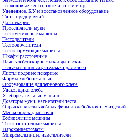
Тефлоновые ленты, скотчи, сетки и пр.
Уцененное, Б/У и восстановленное оборудование
Типы предприятий
Для пекарни
Просеиватели муки
Тестомесильные машины
Тестоделители
Тестоокруглители
Тестоформующие машины
Шкафы расстоечные
Печи хлебопекарные и кондитерские
Тележки-шпильки, стеллажи для хлеба
Листы подовые пекарные
Формы хлебопекарные
Оборудование для зернового хлеба
Упаковщики хлеба
Хлеборезательные машины
Дозаторы муки, нагнетатели теста
Опрыскиватели хлебных форм и хлебобулочных изделий
Мешкоопрокидыватели
Взбивальные машины
Тестораскаточные машины
Пароконвектоматы
Микромельницы, измельчители