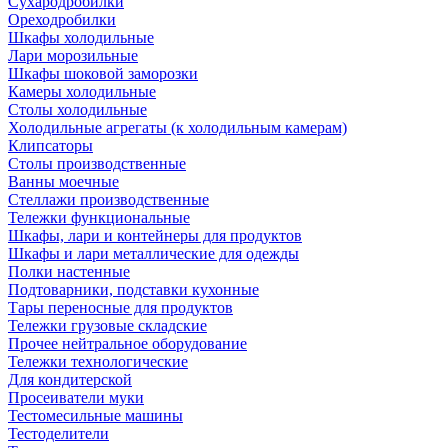
Сухародробилки
Ореходробилки
Шкафы холодильные
Лари морозильные
Шкафы шоковой заморозки
Камеры холодильные
Столы холодильные
Холодильные агрегаты (к холодильным камерам)
Клипсаторы
Столы производственные
Ванны моечные
Стеллажи производственные
Тележки функциональные
Шкафы, лари и контейнеры для продуктов
Шкафы и лари металлические для одежды
Полки настенные
Подтоварники, подставки кухонные
Тары переносные для продуктов
Тележки грузовые складские
Прочее нейтральное оборудование
Тележки технологические
Для кондитерской
Просеиватели муки
Тестомесильные машины
Тестоделители