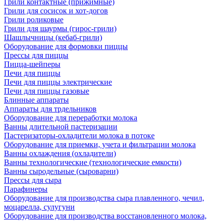
Грили контактные (прижимные)
Грили для сосисок и хот-догов
Грили роликовые
Грили для шаурмы (гирос-грили)
Шашлычницы (кебаб-грили)
Оборудование для формовки пиццы
Прессы для пиццы
Пицца-шейперы
Печи для пиццы
Печи для пиццы электрические
Печи для пиццы газовые
Блинные аппараты
Аппараты для трдельников
Оборудование для переработки молока
Ванны длительной пастеризации
Пастеризаторы-охладители молока в потоке
Оборудование для приемки, учета и фильтрации молока
Ванны охлаждения (охладители)
Ванны технологические (технологические емкости)
Ванны сыродельные (сыроварни)
Прессы для сыра
Парафинеры
Оборудование для производства сыра плавленного, чечил,
моцарелла, сулугуни
Оборудование для производства восстановленного молока,