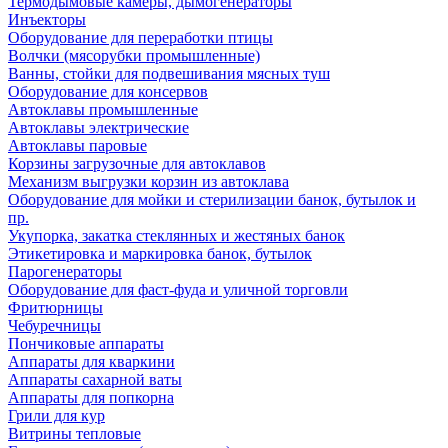
Термодымовые камеры, дымогенераторы
Инъекторы
Оборудование для переработки птицы
Волчки (мясорубки промышленные)
Ванны, стойки для подвешивания мясных туш
Оборудование для консервов
Автоклавы промышленные
Автоклавы электрические
Автоклавы паровые
Корзины загрузочные для автоклавов
Механизм выгрузки корзин из автоклава
Оборудование для мойки и стерилизации банок, бутылок и
пр.
Укупорка, закатка стеклянных и жестяных банок
Этикетировка и маркировка банок, бутылок
Парогенераторы
Оборудование для фаст-фуда и уличной торговли
Фритюрницы
Чебуречницы
Пончиковые аппараты
Аппараты для кваркини
Аппараты сахарной ваты
Аппараты для попкорна
Грили для кур
Витрины тепловые