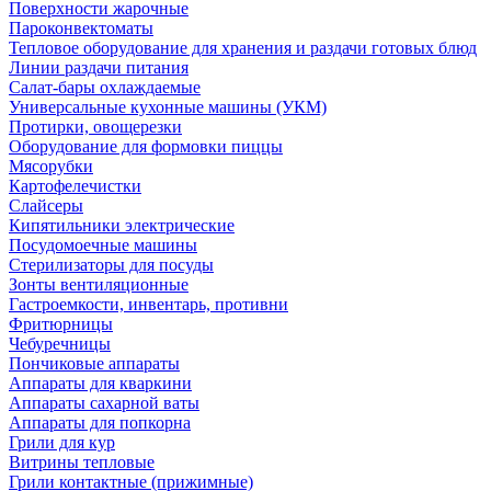
Поверхности жарочные
Пароконвектоматы
Тепловое оборудование для хранения и раздачи готовых блюд
Линии раздачи питания
Салат-бары охлаждаемые
Универсальные кухонные машины (УКМ)
Протирки, овощерезки
Оборудование для формовки пиццы
Мясорубки
Картофелечистки
Слайсеры
Кипятильники электрические
Посудомоечные машины
Стерилизаторы для посуды
Зонты вентиляционные
Гастроемкости, инвентарь, противни
Фритюрницы
Чебуречницы
Пончиковые аппараты
Аппараты для кваркини
Аппараты сахарной ваты
Аппараты для попкорна
Грили для кур
Витрины тепловые
Грили контактные (прижимные)