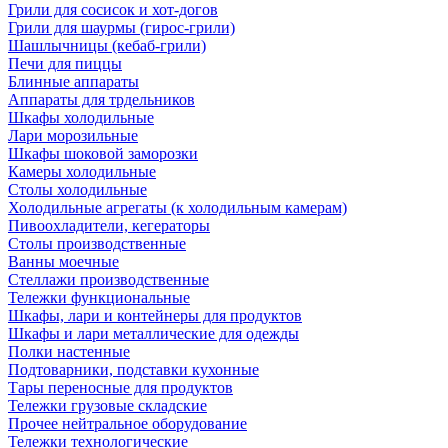
Грили для сосисок и хот-догов
Грили для шаурмы (гирос-грили)
Шашлычницы (кебаб-грили)
Печи для пиццы
Блинные аппараты
Аппараты для трдельников
Шкафы холодильные
Лари морозильные
Шкафы шоковой заморозки
Камеры холодильные
Столы холодильные
Холодильные агрегаты (к холодильным камерам)
Пивоохладители, кегераторы
Столы производственные
Ванны моечные
Стеллажи производственные
Тележки функциональные
Шкафы, лари и контейнеры для продуктов
Шкафы и лари металлические для одежды
Полки настенные
Подтоварники, подставки кухонные
Тары переносные для продуктов
Тележки грузовые складские
Прочее нейтральное оборудование
Тележки технологические