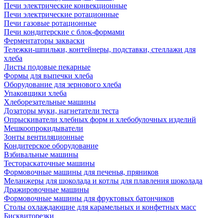
Печи электрические конвекционные
Печи электрические ротационные
Печи газовые ротационные
Печи кондитерские с блок-формами
Ферментаторы закваски
Тележки-шпильки, контейнеры, подставки, стеллажи для
хлеба
Листы подовые пекарные
Формы для выпечки хлеба
Оборудование для зернового хлеба
Упаковщики хлеба
Хлеборезательные машины
Дозаторы муки, нагнетатели теста
Опрыскиватели хлебных форм и хлебобулочных изделий
Мешкоопрокидыватели
Зонты вентиляционные
Кондитерское оборудование
Взбивальные машины
Тестораскаточные машины
Формовочные машины для печенья, пряников
Меланжеры для шоколада и котлы для плавления шоколада
Дражировочные машины
Формовочные машины для фруктовых батончиков
Столы охлаждающие для карамельных и конфетных масс
Бисквиторезки