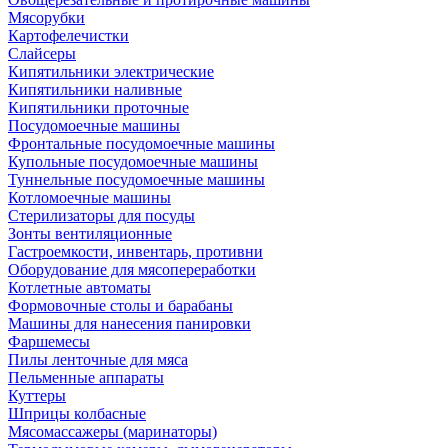
Мясорубки
Картофелечистки
Слайсеры
Кипятильники электрические
Кипятильники наливные
Кипятильники проточные
Посудомоечные машины
Фронтальные посудомоечные машины
Купольные посудомоечные машины
Туннельные посудомоечные машины
Котломоечные машины
Стерилизаторы для посуды
Зонты вентиляционные
Гастроемкости, инвентарь, противни
Оборудование для мясопереработки
Котлетные автоматы
Формовочные столы и барабаны
Машины для нанесения панировки
Фаршемесы
Пилы ленточные для мяса
Пельменные аппараты
Куттеры
Шприцы колбасные
Мясомассажеры (маринаторы)