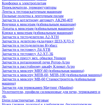
Конфорки к электроплитам
Переключатели, терморегуляторы
Ленты к тестораскаточным машинам
Пильные полотна к ленточным пилам
Запчасти к котлетному автомату АК2М-40У
Венчики к миксерам (взбивальным машинам)
Лопаты к миксерам (взбивальным машинам)
Крюки к миксерам (взбивальным машинам)
Запчасти к тестоделителю А2-ХТН
Запчасти к делителю-укладчику Ш33-ХД3-У
Запчасти к тестоделителю Кузбасс
Запчасти к тестомесу Л4-ХТВ
Запчасти к тестомесу А2-ХТ-3Б
Запчасти к прессу мех. обвалки Уникон
Запчасти к ротационной печи Ротор-Агро
Запчасти к расстойному шкафу Климат-Агро
Запчасти к миксеру МВУ-60 (взбивальная машина)
Запчасти к миксеру МПВ-60, МПВ-100 (взбивальная машина)
Запчасти к миксеру МВ-60 Станкостроитель (взбивальная
машина)
Запчасти для термокамер Маутинг (Mauting)
Уплотнители, профили силиконовые для печи, термокамер и
др.
Цепи пластинчатые, тяговые
Ножи (лезвия, полотна) к хлеборезкам, бисквиторезкам