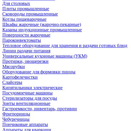
Для столовых
Плиты промышленные
Сковороды промышленные
Котлы пищеварочные
Шкафы жарочные (жарочно-пекарные)
Казаны индукционные промышленные
Поверхности жарочные
Пароконвектоматы
Тепловое оборудование для хранения и раздачи готовых блюд
Линии раздачи питания
Универсальные кухонные машины (УКМ)
Протирки, овощерезки
Мясорубки
Оборудование для формовки пиццы
Картофелечистки
Слайсеры
Кипятильники электрические
Посудомоечные машины
Стерилизаторы для посуды
Зонты вентиляционные
Гастроемкости, инвентарь, противни
Фритюрницы
Чебуречницы
Пончиковые аппараты
Аппараты для кваркини