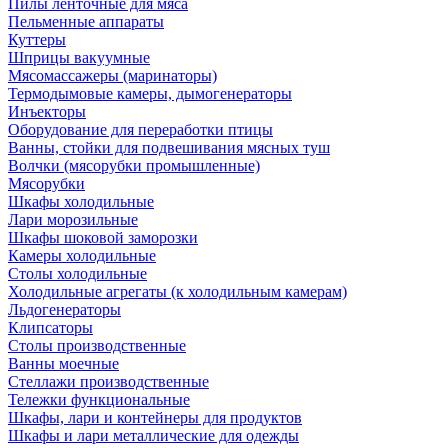
Пилы ленточные для мяса
Пельменные аппараты
Куттеры
Шприцы вакуумные
Мясомассажеры (маринаторы)
Термодымовые камеры, дымогенераторы
Инъекторы
Оборудование для переработки птицы
Ванны, стойки для подвешивания мясных туш
Волчки (мясорубки промышленные)
Мясорубки
Шкафы холодильные
Лари морозильные
Шкафы шоковой заморозки
Камеры холодильные
Столы холодильные
Холодильные агрегаты (к холодильным камерам)
Льдогенераторы
Клипсаторы
Столы производственные
Ванны моечные
Стеллажи производственные
Тележки функциональные
Шкафы, лари и контейнеры для продуктов
Шкафы и лари металлические для одежды