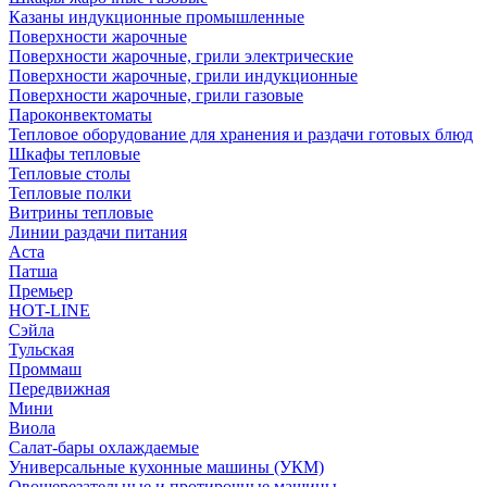
Казаны индукционные промышленные
Поверхности жарочные
Поверхности жарочные, грили электрические
Поверхности жарочные, грили индукционные
Поверхности жарочные, грили газовые
Пароконвектоматы
Тепловое оборудование для хранения и раздачи готовых блюд
Шкафы тепловые
Тепловые столы
Тепловые полки
Витрины тепловые
Линии раздачи питания
Аста
Патша
Премьер
HOT-LINE
Сэйла
Тульская
Проммаш
Передвижная
Мини
Виола
Салат-бары охлаждаемые
Универсальные кухонные машины (УКМ)
Овощерезательные и протирочные машины