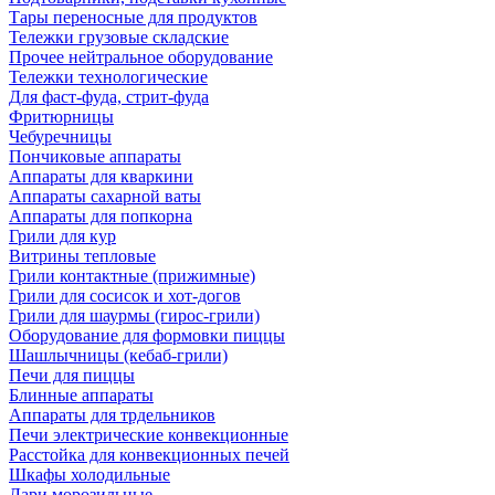
Тары переносные для продуктов
Тележки грузовые складские
Прочее нейтральное оборудование
Тележки технологические
Для фаст-фуда, стрит-фуда
Фритюрницы
Чебуречницы
Пончиковые аппараты
Аппараты для кваркини
Аппараты сахарной ваты
Аппараты для попкорна
Грили для кур
Витрины тепловые
Грили контактные (прижимные)
Грили для сосисок и хот-догов
Грили для шаурмы (гирос-грили)
Оборудование для формовки пиццы
Шашлычницы (кебаб-грили)
Печи для пиццы
Блинные аппараты
Аппараты для трдельников
Печи электрические конвекционные
Расстойка для конвекционных печей
Шкафы холодильные
Лари морозильные