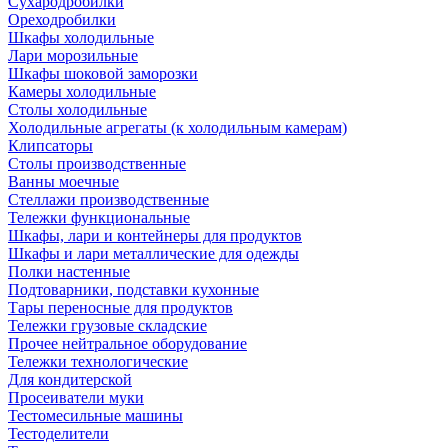
Сухародробилки
Ореходробилки
Шкафы холодильные
Лари морозильные
Шкафы шоковой заморозки
Камеры холодильные
Столы холодильные
Холодильные агрегаты (к холодильным камерам)
Клипсаторы
Столы производственные
Ванны моечные
Стеллажи производственные
Тележки функциональные
Шкафы, лари и контейнеры для продуктов
Шкафы и лари металлические для одежды
Полки настенные
Подтоварники, подставки кухонные
Тары переносные для продуктов
Тележки грузовые складские
Прочее нейтральное оборудование
Тележки технологические
Для кондитерской
Просеиватели муки
Тестомесильные машины
Тестоделители