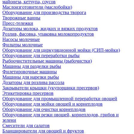
майонеза, кетчупа, соусов
Маслоизготовители (маслобойки)
Оборудование для производства творога
Творожные ванны
Пресс-тележки
Дозаторы молока, жидких и вязких продуктов
Розлив, фасовка, упаковка молокопродуктов
Насосы молочные
Фильтры молочные
Оборудование для циркуляционной мойки (СИП-мойки)
Оборудование для переработки рыбы
Рыбоочистительные машины (рыбочистки)
Машины для разделки рыбы
Филетировочные машины
Машины для нарезки рыбы
Дозаторы для розлива рассола
Закрыватели крышки (укупорщики пресервов)
Этикетировка пресервов
Оборудование для промышленной переработки овощей
Оборудование для мойки овощей и корнеплодов
Оборудование для очистки корнеплодов
Оборудование для резки овощей, корнеплодов, грибов и
зелени
Смесители для салатов
Бланширователи для овощей и фруктов