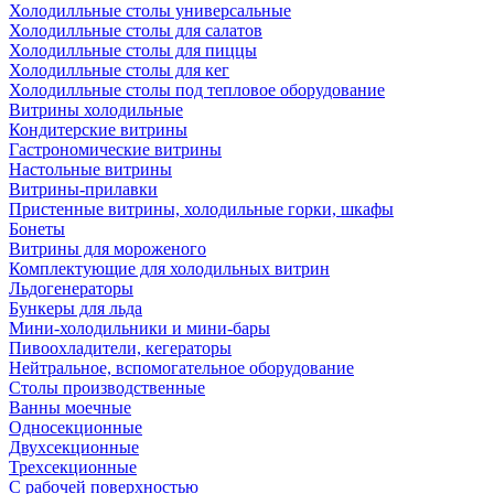
Холодилльные столы универсальные
Холодилльные столы для салатов
Холодилльные столы для пиццы
Холодилльные столы для кег
Холодилльные столы под тепловое оборудование
Витрины холодильные
Кондитерские витрины
Гастрономические витрины
Настольные витрины
Витрины-прилавки
Пристенные витрины, холодильные горки, шкафы
Бонеты
Витрины для мороженого
Комплектующие для холодильных витрин
Льдогенераторы
Бункеры для льда
Мини-холодильники и мини-бары
Пивоохладители, кегераторы
Нейтральное, вспомогательное оборудование
Столы производственные
Ванны моечные
Односекционные
Двухсекционные
Трехсекционные
С рабочей поверхностью