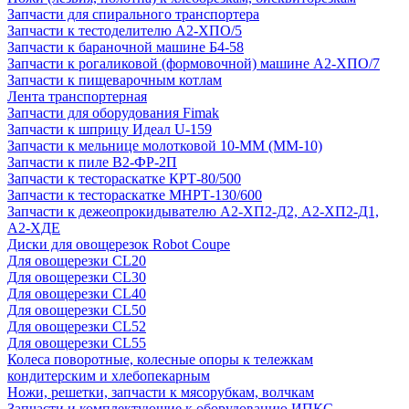
Запчасти для спирального транспортера
Запчасти к тестоделителю А2-ХПО/5
Запчасти к бараночной машине Б4-58
Запчасти к рогаликовой (формовочной) машине А2-ХПО/7
Запчасти к пищеварочным котлам
Лента транспортерная
Запчасти для оборудования Fimak
Запчасти к шприцу Идеал U-159
Запчасти к мельнице молотковой 10-ММ (ММ-10)
Запчасти к пиле В2-ФР-2П
Запчасти к тестораскатке КРТ-80/500
Запчасти к тестораскатке МНРТ-130/600
Запчасти к деже­опрокидывателю А2-ХП2-Д2, А2-ХП2-Д1,
А2-ХДЕ
Диски для овощерезок Robot Coupe
Для овощерезки CL20
Для овощерезки CL30
Для овощерезки CL40
Для овощерезки CL50
Для овощерезки CL52
Для овощерезки CL55
Колеса поворотные, колесные опоры к тележкам
кондитерским и хлебопекарным
Ножи, решетки, запчасти к мясорубкам, волчкам
Запчасти и комплектующие к оборудованию ИПКС