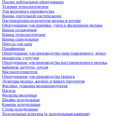
Прочее нейтральное оборудование
Тележки технологические
Для молочного производства
Ванны длительной пастеризации
Пастеризаторы-охладители молока в потоке
Оборудование для приемки, учета и фильтрации молока
Ванны охлаждения
Ванны технологические
Ванны сыродельные
Прессы для сыра
Парафинеры
Оборудование для производства сыра плавленного, чечил,
моцарелла, сулугуни
Оборудование для производства восстановленного молока,
майонеза, кетчупа, соусов
Маслоизготовители
Оборудование для производства творога
Дозаторы молока, жидких и вязких продуктов
Фасовка, упаковка молокопродуктов
Насосы
Фильтры молочные
Шкафы холодильные
Камеры холодильные
Столы холодильные
Холодильные агрегаты (к холодильным камерам)