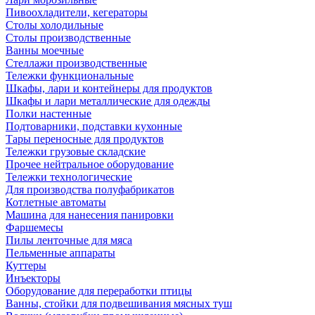
Пивоохладители, кегераторы
Столы холодильные
Столы производственные
Ванны моечные
Стеллажи производственные
Тележки функциональные
Шкафы, лари и контейнеры для продуктов
Шкафы и лари металлические для одежды
Полки настенные
Подтоварники, подставки кухонные
Тары переносные для продуктов
Тележки грузовые складские
Прочее нейтральное оборудование
Тележки технологические
Для производства полуфабрикатов
Котлетные автоматы
Машина для нанесения панировки
Фаршемесы
Пилы ленточные для мяса
Пельменные аппараты
Куттеры
Инъекторы
Оборудование для переработки птицы
Ванны, стойки для подвешивания мясных туш