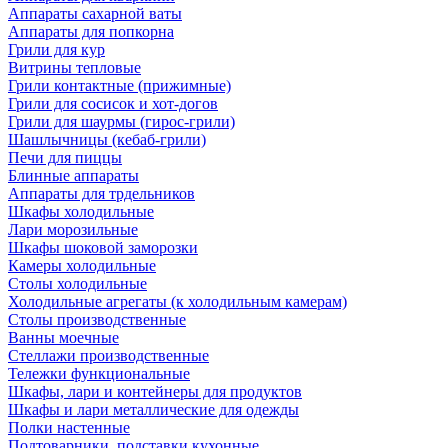
Аппараты сахарной ваты
Аппараты для попкорна
Грили для кур
Витрины тепловые
Грили контактные (прижимные)
Грили для сосисок и хот-догов
Грили для шаурмы (гирос-грили)
Шашлычницы (кебаб-грили)
Печи для пиццы
Блинные аппараты
Аппараты для трдельников
Шкафы холодильные
Лари морозильные
Шкафы шоковой заморозки
Камеры холодильные
Столы холодильные
Холодильные агрегаты (к холодильным камерам)
Столы производственные
Ванны моечные
Стеллажи производственные
Тележки функциональные
Шкафы, лари и контейнеры для продуктов
Шкафы и лари металлические для одежды
Полки настенные
Подтоварники, подставки кухонные