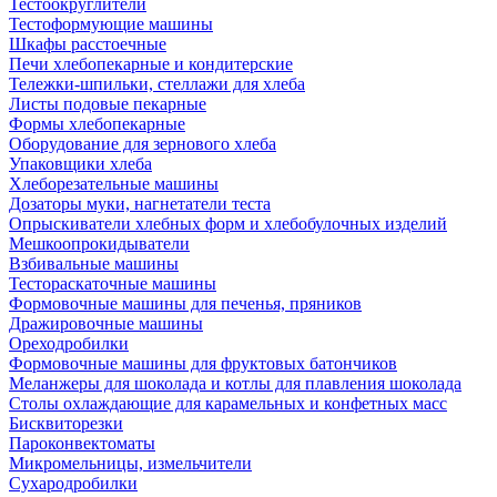
Тестоокруглители
Тестоформующие машины
Шкафы расстоечные
Печи хлебопекарные и кондитерские
Тележки-шпильки, стеллажи для хлеба
Листы подовые пекарные
Формы хлебопекарные
Оборудование для зернового хлеба
Упаковщики хлеба
Хлеборезательные машины
Дозаторы муки, нагнетатели теста
Опрыскиватели хлебных форм и хлебобулочных изделий
Мешкоопрокидыватели
Взбивальные машины
Тестораскаточные машины
Формовочные машины для печенья, пряников
Дражировочные машины
Ореходробилки
Формовочные машины для фруктовых батончиков
Меланжеры для шоколада и котлы для плавления шоколада
Столы охлаждающие для карамельных и конфетных масс
Бисквиторезки
Пароконвектоматы
Микромельницы, измельчители
Сухародробилки