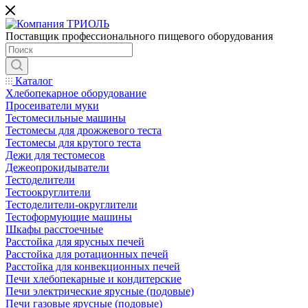
Поставщик профессионального пищевого оборудования
Каталог
Хлебопекарное оборудование
Просеиватели муки
Тестомесильные машины
Тестомесы для дрожжевого теста
Тестомесы для крутого теста
Дежи для тестомесов
Дежеопрокидыватели
Тестоделители
Тестоокруглители
Тестоделители-округлители
Тестоформующие машины
Шкафы расстоечные
Расстойка для ярусных печей
Расстойка для ротационных печей
Расстойка для конвекционных печей
Печи хлебопекарные и кондитерские
Печи электрические ярусные (подовые)
Печи газовые ярусные (подовые)