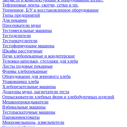
Тефлоновые ленты, скотчи, сетки и пр.
Уцененное, Б/У и восстановленное оборудование
Типы предприятий
Для пекарни
Просеиватели муки
Тестомесильные машины
Тестоделители
Тестоокруглители
Тестоформующие машины
Шкафы расстоечные
Печи хлебопекарные и кондитерские
Тележки-шпильки, стеллажи для хлеба
Листы подовые пекарные
Формы хлебопекарные
Оборудование для зернового хлеба
Упаковщики хлеба
Хлеборезательные машины
Дозаторы муки, нагнетатели теста
Опрыскиватели хлебных форм и хлебобулочных изделий
Мешкоопрокидыватели
Взбивальные машины
Тестораскаточные машины
Пароконвектоматы
Микромельницы, измельчители