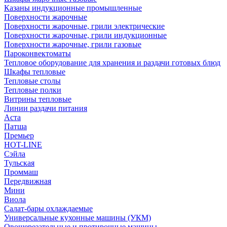
Казаны индукционные промышленные
Поверхности жарочные
Поверхности жарочные, грили электрические
Поверхности жарочные, грили индукционные
Поверхности жарочные, грили газовые
Пароконвектоматы
Тепловое оборудование для хранения и раздачи готовых блюд
Шкафы тепловые
Тепловые столы
Тепловые полки
Витрины тепловые
Линии раздачи питания
Аста
Патша
Премьер
HOT-LINE
Сэйла
Тульская
Проммаш
Передвижная
Мини
Виола
Салат-бары охлаждаемые
Универсальные кухонные машины (УКМ)
Овощерезательные и протирочные машины