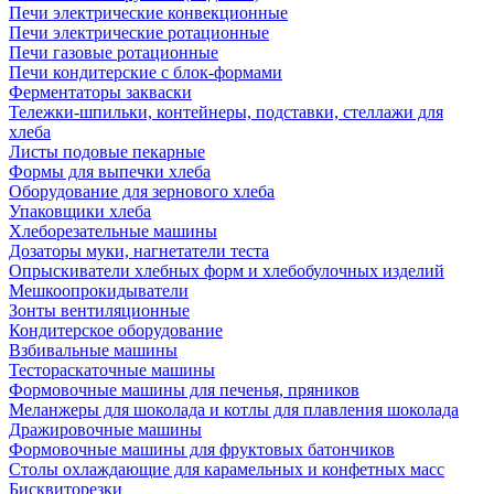
Печи электрические конвекционные
Печи электрические ротационные
Печи газовые ротационные
Печи кондитерские с блок-формами
Ферментаторы закваски
Тележки-шпильки, контейнеры, подставки, стеллажи для
хлеба
Листы подовые пекарные
Формы для выпечки хлеба
Оборудование для зернового хлеба
Упаковщики хлеба
Хлеборезательные машины
Дозаторы муки, нагнетатели теста
Опрыскиватели хлебных форм и хлебобулочных изделий
Мешкоопрокидыватели
Зонты вентиляционные
Кондитерское оборудование
Взбивальные машины
Тестораскаточные машины
Формовочные машины для печенья, пряников
Меланжеры для шоколада и котлы для плавления шоколада
Дражировочные машины
Формовочные машины для фруктовых батончиков
Столы охлаждающие для карамельных и конфетных масс
Бисквиторезки