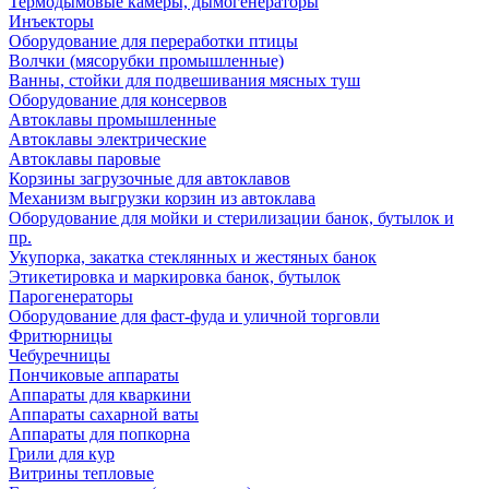
Термодымовые камеры, дымогенераторы
Инъекторы
Оборудование для переработки птицы
Волчки (мясорубки промышленные)
Ванны, стойки для подвешивания мясных туш
Оборудование для консервов
Автоклавы промышленные
Автоклавы электрические
Автоклавы паровые
Корзины загрузочные для автоклавов
Механизм выгрузки корзин из автоклава
Оборудование для мойки и стерилизации банок, бутылок и
пр.
Укупорка, закатка стеклянных и жестяных банок
Этикетировка и маркировка банок, бутылок
Парогенераторы
Оборудование для фаст-фуда и уличной торговли
Фритюрницы
Чебуречницы
Пончиковые аппараты
Аппараты для кваркини
Аппараты сахарной ваты
Аппараты для попкорна
Грили для кур
Витрины тепловые