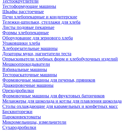
Тестоокруглители
Тестоформующие машины
Шкафы расстоечные
Печи хлебопекарные и кондитерские
Тележки-шпильки, стеллажи для хлеба
Листы подовые пекарные
Формы хлебопекарные
Оборудование для зернового хлеба
Упаковщики хлеба
Хлеборезательные машины
Дозаторы муки, нагнетатели теста
Опрыскиватели хлебных форм и хлебобулочных изделий
Мешкоопрокидыватели
Взбивальные машины
Тестораскаточные машины
Формовочные машины для печенья, пряников
Дражировочные машины
Ореходробилки
Формовочные машины для фруктовых батончиков
Меланжеры для шоколада и котлы для плавления шоколада
Столы охлаждающие для карамельных и конфетных масс
Бисквиторезки
Пароконвектоматы
Микромельницы, измельчители
Сухародробилки