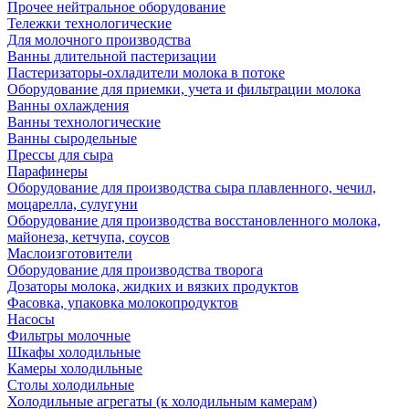
Прочее нейтральное оборудование
Тележки технологические
Для молочного производства
Ванны длительной пастеризации
Пастеризаторы-охладители молока в потоке
Оборудование для приемки, учета и фильтрации молока
Ванны охлаждения
Ванны технологические
Ванны сыродельные
Прессы для сыра
Парафинеры
Оборудование для производства сыра плавленного, чечил,
моцарелла, сулугуни
Оборудование для производства восстановленного молока,
майонеза, кетчупа, соусов
Маслоизготовители
Оборудование для производства творога
Дозаторы молока, жидких и вязких продуктов
Фасовка, упаковка молокопродуктов
Насосы
Фильтры молочные
Шкафы холодильные
Камеры холодильные
Столы холодильные
Холодильные агрегаты (к холодильным камерам)