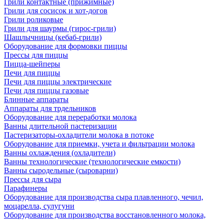
Грили контактные (прижимные)
Грили для сосисок и хот-догов
Грили роликовые
Грили для шаурмы (гирос-грили)
Шашлычницы (кебаб-грили)
Оборудование для формовки пиццы
Прессы для пиццы
Пицца-шейперы
Печи для пиццы
Печи для пиццы электрические
Печи для пиццы газовые
Блинные аппараты
Аппараты для трдельников
Оборудование для переработки молока
Ванны длительной пастеризации
Пастеризаторы-охладители молока в потоке
Оборудование для приемки, учета и фильтрации молока
Ванны охлаждения (охладители)
Ванны технологические (технологические емкости)
Ванны сыродельные (сыроварни)
Прессы для сыра
Парафинеры
Оборудование для производства сыра плавленного, чечил,
моцарелла, сулугуни
Оборудование для производства восстановленного молока,