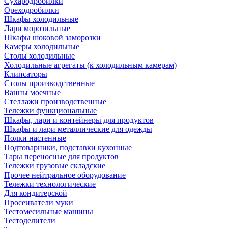
Сухародробилки
Ореходробилки
Шкафы холодильные
Лари морозильные
Шкафы шоковой заморозки
Камеры холодильные
Столы холодильные
Холодильные агрегаты (к холодильным камерам)
Клипсаторы
Столы производственные
Ванны моечные
Стеллажи производственные
Тележки функциональные
Шкафы, лари и контейнеры для продуктов
Шкафы и лари металлические для одежды
Полки настенные
Подтоварники, подставки кухонные
Тары переносные для продуктов
Тележки грузовые складские
Прочее нейтральное оборудование
Тележки технологические
Для кондитерской
Просеиватели муки
Тестомесильные машины
Тестоделители