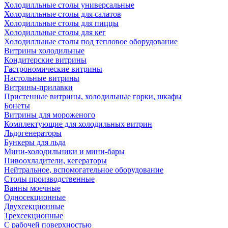
Холодилльные столы универсальные
Холодилльные столы для салатов
Холодилльные столы для пиццы
Холодилльные столы для кег
Холодилльные столы под тепловое оборудование
Витрины холодильные
Кондитерские витрины
Гастрономические витрины
Настольные витрины
Витрины-прилавки
Пристенные витрины, холодильные горки, шкафы
Бонеты
Витрины для мороженого
Комплектующие для холодильных витрин
Льдогенераторы
Бункеры для льда
Мини-холодильники и мини-бары
Пивоохладители, кегераторы
Нейтральное, вспомогательное оборудование
Столы производственные
Ванны моечные
Односекционные
Двухсекционные
Трехсекционные
С рабочей поверхностью