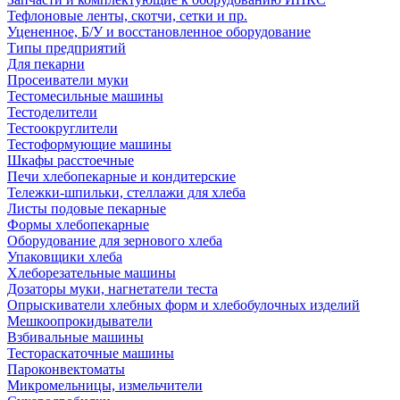
Тефлоновые ленты, скотчи, сетки и пр.
Уцененное, Б/У и восстановленное оборудование
Типы предприятий
Для пекарни
Просеиватели муки
Тестомесильные машины
Тестоделители
Тестоокруглители
Тестоформующие машины
Шкафы расстоечные
Печи хлебопекарные и кондитерские
Тележки-шпильки, стеллажи для хлеба
Листы подовые пекарные
Формы хлебопекарные
Оборудование для зернового хлеба
Упаковщики хлеба
Хлеборезательные машины
Дозаторы муки, нагнетатели теста
Опрыскиватели хлебных форм и хлебобулочных изделий
Мешкоопрокидыватели
Взбивальные машины
Тестораскаточные машины
Пароконвектоматы
Микромельницы, измельчители