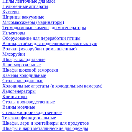
Пилы ленточные для мяса
Пельменные аппараты
Куттеры
Шприцы вакуумные
Мясомассажеры (маринаторы)
Термодымовые камеры, дымогенераторы
Инъекторы
Оборудование для переработки птицы
Ванны, стойки для подвешивания мясных туш
Волчки (мясорубки промышленные)
Мясорубки
Шкафы холодильные
Лари морозильные
Шкафы шоковой заморозки
Камеры холодильные
Столы холодильные
Холодильные агрегаты (к холодильным камерам)
Льдогенераторы
Клипсаторы
Столы производственные
Ванны моечные
Стеллажи производственные
Тележки функциональные
Шкафы, лари и контейнеры для продуктов
Шкафы и лари металлические для одежды