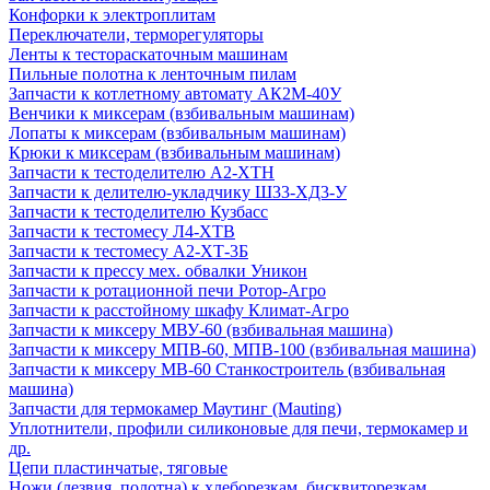
Конфорки к электроплитам
Переключатели, терморегуляторы
Ленты к тестораскаточным машинам
Пильные полотна к ленточным пилам
Запчасти к котлетному автомату АК2М-40У
Венчики к миксерам (взбивальным машинам)
Лопаты к миксерам (взбивальным машинам)
Крюки к миксерам (взбивальным машинам)
Запчасти к тестоделителю А2-ХТН
Запчасти к делителю-укладчику Ш33-ХД3-У
Запчасти к тестоделителю Кузбасс
Запчасти к тестомесу Л4-ХТВ
Запчасти к тестомесу А2-ХТ-3Б
Запчасти к прессу мех. обвалки Уникон
Запчасти к ротационной печи Ротор-Агро
Запчасти к расстойному шкафу Климат-Агро
Запчасти к миксеру МВУ-60 (взбивальная машина)
Запчасти к миксеру МПВ-60, МПВ-100 (взбивальная машина)
Запчасти к миксеру МВ-60 Станкостроитель (взбивальная
машина)
Запчасти для термокамер Маутинг (Mauting)
Уплотнители, профили силиконовые для печи, термокамер и
др.
Цепи пластинчатые, тяговые
Ножи (лезвия, полотна) к хлеборезкам, бисквиторезкам