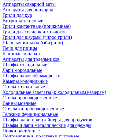
Аппараты сахарной ваты
Аппараты для попкорна
Грили для кур
Витрины тепловые
Грили контактные (прижимные)
Грили для сосисок и хот-догов
Грили для шаурмы (гирос-грили)
Шашлычницы (кебаб-грили)
Печи для пиццы
Блинные аппараты
Аппараты для трдельников
Шкафы холодильные
Лари морозильные
Шкафы шоковой заморозки
Камеры холодильные
Столы холодильные
Холодильные агрегаты (к холодильным камерам)
Столы производственные
Ванны моечные
Стеллажи производственные
Тележки функциональные
Шкафы, лари и контейнеры для продуктов
Шкафы и лари металлические для одежды
Полки настенные
Подтоварники, подставки кухонные