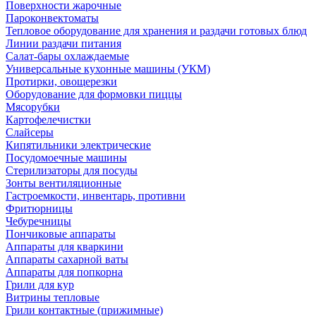
Поверхности жарочные
Пароконвектоматы
Тепловое оборудование для хранения и раздачи готовых блюд
Линии раздачи питания
Салат-бары охлаждаемые
Универсальные кухонные машины (УКМ)
Протирки, овощерезки
Оборудование для формовки пиццы
Мясорубки
Картофелечистки
Слайсеры
Кипятильники электрические
Посудомоечные машины
Стерилизаторы для посуды
Зонты вентиляционные
Гастроемкости, инвентарь, противни
Фритюрницы
Чебуречницы
Пончиковые аппараты
Аппараты для кваркини
Аппараты сахарной ваты
Аппараты для попкорна
Грили для кур
Витрины тепловые
Грили контактные (прижимные)