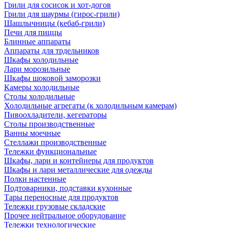
Грили для сосисок и хот-догов
Грили для шаурмы (гирос-грили)
Шашлычницы (кебаб-грили)
Печи для пиццы
Блинные аппараты
Аппараты для трдельников
Шкафы холодильные
Лари морозильные
Шкафы шоковой заморозки
Камеры холодильные
Столы холодильные
Холодильные агрегаты (к холодильным камерам)
Пивоохладители, кегераторы
Столы производственные
Ванны моечные
Стеллажи производственные
Тележки функциональные
Шкафы, лари и контейнеры для продуктов
Шкафы и лари металлические для одежды
Полки настенные
Подтоварники, подставки кухонные
Тары переносные для продуктов
Тележки грузовые складские
Прочее нейтральное оборудование
Тележки технологические