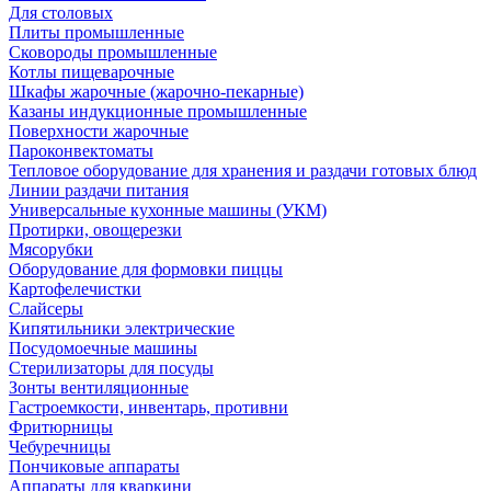
Для столовых
Плиты промышленные
Сковороды промышленные
Котлы пищеварочные
Шкафы жарочные (жарочно-пекарные)
Казаны индукционные промышленные
Поверхности жарочные
Пароконвектоматы
Тепловое оборудование для хранения и раздачи готовых блюд
Линии раздачи питания
Универсальные кухонные машины (УКМ)
Протирки, овощерезки
Мясорубки
Оборудование для формовки пиццы
Картофелечистки
Слайсеры
Кипятильники электрические
Посудомоечные машины
Стерилизаторы для посуды
Зонты вентиляционные
Гастроемкости, инвентарь, противни
Фритюрницы
Чебуречницы
Пончиковые аппараты
Аппараты для кваркини