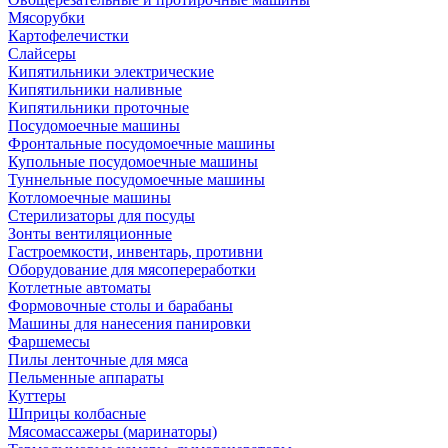
Мясорубки
Картофелечистки
Слайсеры
Кипятильники электрические
Кипятильники наливные
Кипятильники проточные
Посудомоечные машины
Фронтальные посудомоечные машины
Купольные посудомоечные машины
Туннельные посудомоечные машины
Котломоечные машины
Стерилизаторы для посуды
Зонты вентиляционные
Гастроемкости, инвентарь, противни
Оборудование для мясопереработки
Котлетные автоматы
Формовочные столы и барабаны
Машины для нанесения панировки
Фаршемесы
Пилы ленточные для мяса
Пельменные аппараты
Куттеры
Шприцы колбасные
Мясомассажеры (маринаторы)