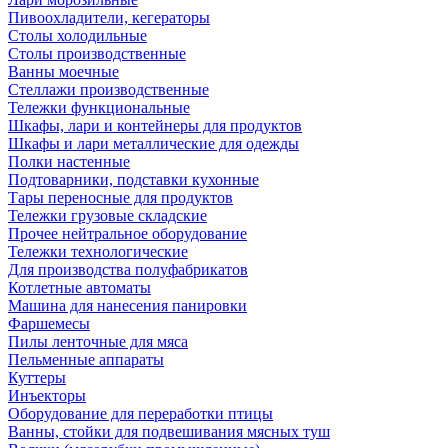
Пивоохладители, кегераторы
Столы холодильные
Столы производственные
Ванны моечные
Стеллажи производственные
Тележки функциональные
Шкафы, лари и контейнеры для продуктов
Шкафы и лари металлические для одежды
Полки настенные
Подтоварники, подставки кухонные
Тары переносные для продуктов
Тележки грузовые складские
Прочее нейтральное оборудование
Тележки технологические
Для производства полуфабрикатов
Котлетные автоматы
Машина для нанесения панировки
Фаршемесы
Пилы ленточные для мяса
Пельменные аппараты
Куттеры
Инъекторы
Оборудование для переработки птицы
Ванны, стойки для подвешивания мясных туш