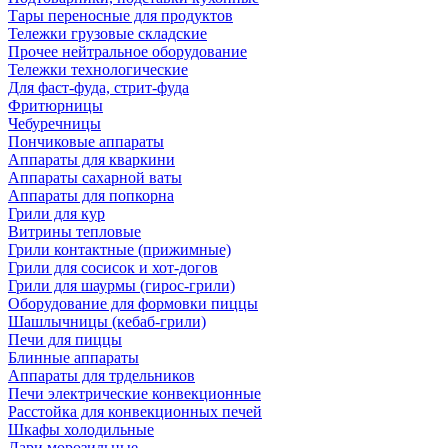
Тары переносные для продуктов
Тележки грузовые складские
Прочее нейтральное оборудование
Тележки технологические
Для фаст-фуда, стрит-фуда
Фритюрницы
Чебуречницы
Пончиковые аппараты
Аппараты для кваркини
Аппараты сахарной ваты
Аппараты для попкорна
Грили для кур
Витрины тепловые
Грили контактные (прижимные)
Грили для сосисок и хот-догов
Грили для шаурмы (гирос-грили)
Оборудование для формовки пиццы
Шашлычницы (кебаб-грили)
Печи для пиццы
Блинные аппараты
Аппараты для трдельников
Печи электрические конвекционные
Расстойка для конвекционных печей
Шкафы холодильные
Лари морозильные