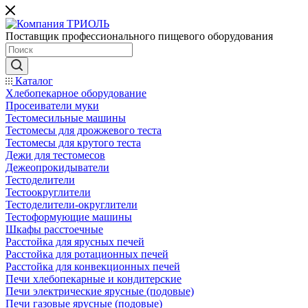
Поставщик профессионального пищевого оборудования
Каталог
Хлебопекарное оборудование
Просеиватели муки
Тестомесильные машины
Тестомесы для дрожжевого теста
Тестомесы для крутого теста
Дежи для тестомесов
Дежеопрокидыватели
Тестоделители
Тестоокруглители
Тестоделители-округлители
Тестоформующие машины
Шкафы расстоечные
Расстойка для ярусных печей
Расстойка для ротационных печей
Расстойка для конвекционных печей
Печи хлебопекарные и кондитерские
Печи электрические ярусные (подовые)
Печи газовые ярусные (подовые)