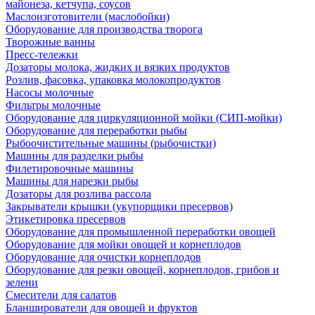
майонеза, кетчупа, соусов
Маслоизготовители (маслобойки)
Оборудование для производства творога
Творожные ванны
Пресс-тележки
Дозаторы молока, жидких и вязких продуктов
Розлив, фасовка, упаковка молокопродуктов
Насосы молочные
Фильтры молочные
Оборудование для циркуляционной мойки (СИП-мойки)
Оборудование для переработки рыбы
Рыбоочистительные машины (рыбочистки)
Машины для разделки рыбы
Филетировочные машины
Машины для нарезки рыбы
Дозаторы для розлива рассола
Закрыватели крышки (укупорщики пресервов)
Этикетировка пресервов
Оборудование для промышленной переработки овощей
Оборудование для мойки овощей и корнеплодов
Оборудование для очистки корнеплодов
Оборудование для резки овощей, корнеплодов, грибов и
зелени
Смесители для салатов
Бланширователи для овощей и фруктов