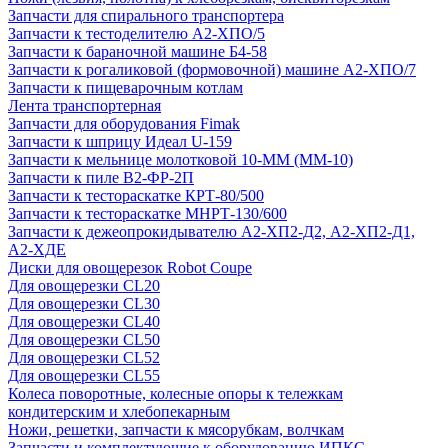
Запчасти для спирального транспортера
Запчасти к тестоделителю А2-ХПО/5
Запчасти к бараночной машине Б4-58
Запчасти к рогаликовой (формовочной) машине А2-ХПО/7
Запчасти к пищеварочным котлам
Лента транспортерная
Запчасти для оборудования Fimak
Запчасти к шприцу Идеал U-159
Запчасти к мельнице молотковой 10-ММ (ММ-10)
Запчасти к пиле В2-ФР-2П
Запчасти к тестораскатке КРТ-80/500
Запчасти к тестораскатке МНРТ-130/600
Запчасти к деже­опрокидывателю А2-ХП2-Д2, А2-ХП2-Д1,
А2-ХДЕ
Диски для овощерезок Robot Coupe
Для овощерезки CL20
Для овощерезки CL30
Для овощерезки CL40
Для овощерезки CL50
Для овощерезки CL52
Для овощерезки CL55
Колеса поворотные, колесные опоры к тележкам
кондитерским и хлебопекарным
Ножи, решетки, запчасти к мясорубкам, волчкам
Запчасти и комплектующие к оборудованию ИПКС