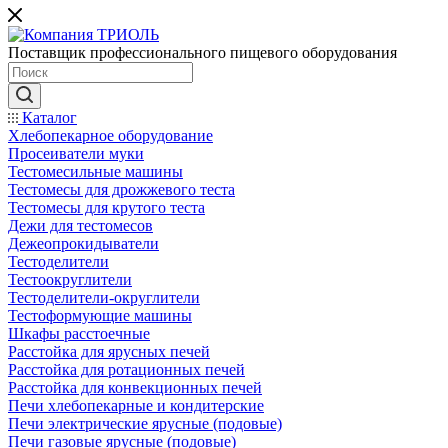
Поставщик профессионального пищевого оборудования
Каталог
Хлебопекарное оборудование
Просеиватели муки
Тестомесильные машины
Тестомесы для дрожжевого теста
Тестомесы для крутого теста
Дежи для тестомесов
Дежеопрокидыватели
Тестоделители
Тестоокруглители
Тестоделители-округлители
Тестоформующие машины
Шкафы расстоечные
Расстойка для ярусных печей
Расстойка для ротационных печей
Расстойка для конвекционных печей
Печи хлебопекарные и кондитерские
Печи электрические ярусные (подовые)
Печи газовые ярусные (подовые)