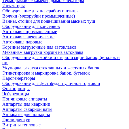
Термодымовые камеры, дымогенераторы
Инъекторы
Оборудование для переработки птицы
Волчки (мясорубки промышленные)
Ванны, стойки для подвешивания мясных туш
Оборудование для консервов
Автоклавы промышленные
Автоклавы электрические
Автоклавы паровые
Корзины загрузочные для автоклавов
Механизм выгрузки корзин из автоклава
Оборудование для мойки и стерилизации банок, бутылок и
пр.
Укупорка, закатка стеклянных и жестяных банок
Этикетировка и маркировка банок, бутылок
Парогенераторы
Оборудование для фаст-фуда и уличной торговли
Фритюрницы
Чебуречницы
Пончиковые аппараты
Аппараты для кваркини
Аппараты сахарной ваты
Аппараты для попкорна
Грили для кур
Витрины тепловые