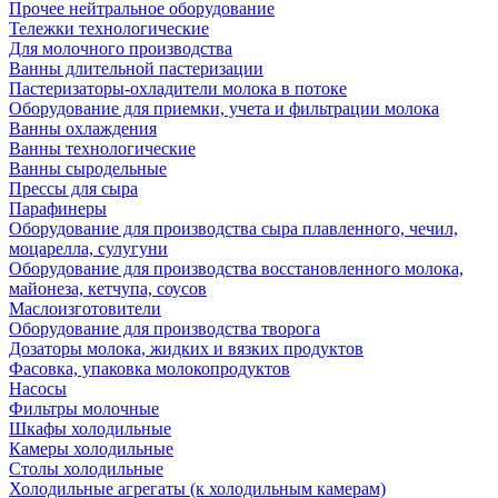
Прочее нейтральное оборудование
Тележки технологические
Для молочного производства
Ванны длительной пастеризации
Пастеризаторы-охладители молока в потоке
Оборудование для приемки, учета и фильтрации молока
Ванны охлаждения
Ванны технологические
Ванны сыродельные
Прессы для сыра
Парафинеры
Оборудование для производства сыра плавленного, чечил,
моцарелла, сулугуни
Оборудование для производства восстановленного молока,
майонеза, кетчупа, соусов
Маслоизготовители
Оборудование для производства творога
Дозаторы молока, жидких и вязких продуктов
Фасовка, упаковка молокопродуктов
Насосы
Фильтры молочные
Шкафы холодильные
Камеры холодильные
Столы холодильные
Холодильные агрегаты (к холодильным камерам)