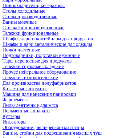
Пивоохладители, кегераторы
Столы холодильные
Столы производственные
Ванны моечные
Стеллажи производственные
Тележки функциональные
Шкафы, лари и контейнеры для продуктов
Шкафы и лари металлические для одежды
Полки настенные
Подтоварники, подставки кухонные
Тары переносные для продуктов
Тележки грузовые складские
Прочее нейтральное оборудование
Тележки технологические
Для производства полуфабрикатов
Котлетные автоматы
Машина для нанесения панировки
Фаршемесы
Пилы ленточные для мяса
Пельменные аппараты
Куттеры
Инъекторы
Оборудование для переработки птицы
Ванны, стойки для подвешивания мясных туш