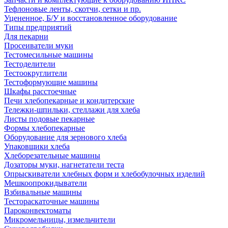
Тефлоновые ленты, скотчи, сетки и пр.
Уцененное, Б/У и восстановленное оборудование
Типы предприятий
Для пекарни
Просеиватели муки
Тестомесильные машины
Тестоделители
Тестоокруглители
Тестоформующие машины
Шкафы расстоечные
Печи хлебопекарные и кондитерские
Тележки-шпильки, стеллажи для хлеба
Листы подовые пекарные
Формы хлебопекарные
Оборудование для зернового хлеба
Упаковщики хлеба
Хлеборезательные машины
Дозаторы муки, нагнетатели теста
Опрыскиватели хлебных форм и хлебобулочных изделий
Мешкоопрокидыватели
Взбивальные машины
Тестораскаточные машины
Пароконвектоматы
Микромельницы, измельчители