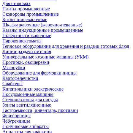
Для столовых
Плиты промышленные
Сковороды промышленные
Котлы пищеварочные
Шкафы жарочные (жарочно-пекарные)
Казаны индукционные промышленные
Поверхности жарочные
Пароконвектоматы
Тепловое оборудование для хранения и раздачи готовых блюд
Линии раздачи питания
Универсальные кухонные машины (УКМ)
Протирки, овощерезки
Мясорубки
Оборудование для формовки пиццы
Картофелечистки
Слайсеры
Кипятильники электрические
Посудомоечные машины
Стерилизаторы для посуды
Зонты вентиляционные
Гастроемкости, инвентарь, противни
Фритюрницы
Чебуречницы
Пончиковые аппараты
Аппараты для кваркини