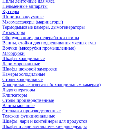
Пилы ленточные для мяса
Пельменные аппараты
Куттеры
Шприцы вакуумные
Мясомассажеры (маринаторы)
Термодымовые камеры, дымогенераторы
Инъекторы
Оборудование для переработки птицы
Ванны, стойки для подвешивания мясных туш
Волчки (мясорубки промышленные)
Мясорубки
Шкафы холодильные
Лари морозильные
Шкафы шоковой заморозки
Камеры холодильные
Столы холодильные
Холодильные агрегаты (к холодильным камерам)
Льдогенераторы
Клипсаторы
Столы производственные
Ванны моечные
Стеллажи производственные
Тележки функциональные
Шкафы, лари и контейнеры для продуктов
Шкафы и лари металлические для одежды