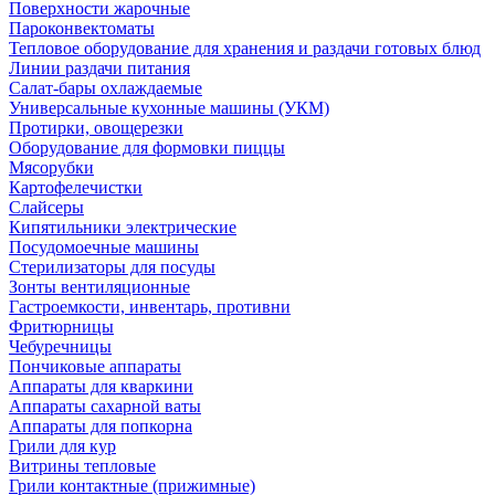
Поверхности жарочные
Пароконвектоматы
Тепловое оборудование для хранения и раздачи готовых блюд
Линии раздачи питания
Салат-бары охлаждаемые
Универсальные кухонные машины (УКМ)
Протирки, овощерезки
Оборудование для формовки пиццы
Мясорубки
Картофелечистки
Слайсеры
Кипятильники электрические
Посудомоечные машины
Стерилизаторы для посуды
Зонты вентиляционные
Гастроемкости, инвентарь, противни
Фритюрницы
Чебуречницы
Пончиковые аппараты
Аппараты для кваркини
Аппараты сахарной ваты
Аппараты для попкорна
Грили для кур
Витрины тепловые
Грили контактные (прижимные)