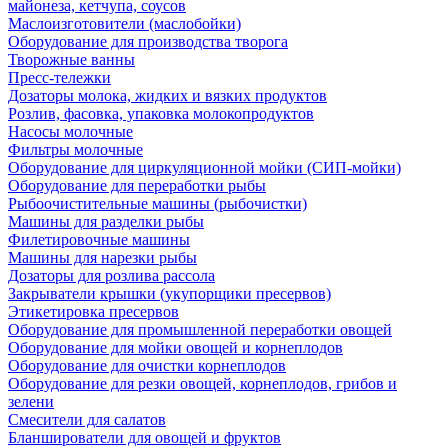
майонеза, кетчупа, соусов
Маслоизготовители (маслобойки)
Оборудование для производства творога
Творожные ванны
Пресс-тележки
Дозаторы молока, жидких и вязких продуктов
Розлив, фасовка, упаковка молокопродуктов
Насосы молочные
Фильтры молочные
Оборудование для циркуляционной мойки (СИП-мойки)
Оборудование для переработки рыбы
Рыбоочистительные машины (рыбочистки)
Машины для разделки рыбы
Филетировочные машины
Машины для нарезки рыбы
Дозаторы для розлива рассола
Закрыватели крышки (укупорщики пресервов)
Этикетировка пресервов
Оборудование для промышленной переработки овощей
Оборудование для мойки овощей и корнеплодов
Оборудование для очистки корнеплодов
Оборудование для резки овощей, корнеплодов, грибов и
зелени
Смесители для салатов
Бланширователи для овощей и фруктов