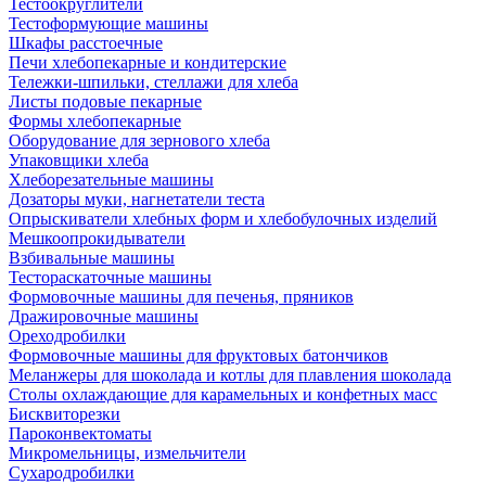
Тестоокруглители
Тестоформующие машины
Шкафы расстоечные
Печи хлебопекарные и кондитерские
Тележки-шпильки, стеллажи для хлеба
Листы подовые пекарные
Формы хлебопекарные
Оборудование для зернового хлеба
Упаковщики хлеба
Хлеборезательные машины
Дозаторы муки, нагнетатели теста
Опрыскиватели хлебных форм и хлебобулочных изделий
Мешкоопрокидыватели
Взбивальные машины
Тестораскаточные машины
Формовочные машины для печенья, пряников
Дражировочные машины
Ореходробилки
Формовочные машины для фруктовых батончиков
Меланжеры для шоколада и котлы для плавления шоколада
Столы охлаждающие для карамельных и конфетных масс
Бисквиторезки
Пароконвектоматы
Микромельницы, измельчители
Сухародробилки