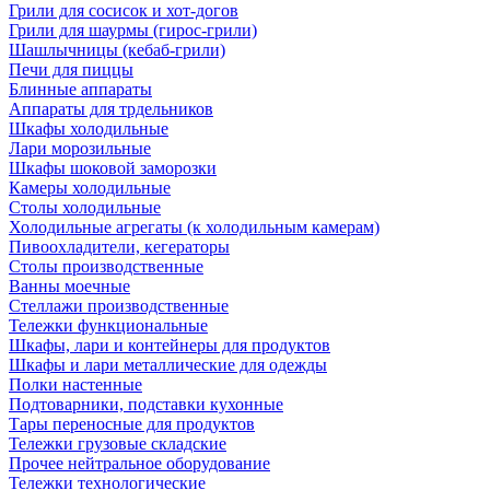
Грили для сосисок и хот-догов
Грили для шаурмы (гирос-грили)
Шашлычницы (кебаб-грили)
Печи для пиццы
Блинные аппараты
Аппараты для трдельников
Шкафы холодильные
Лари морозильные
Шкафы шоковой заморозки
Камеры холодильные
Столы холодильные
Холодильные агрегаты (к холодильным камерам)
Пивоохладители, кегераторы
Столы производственные
Ванны моечные
Стеллажи производственные
Тележки функциональные
Шкафы, лари и контейнеры для продуктов
Шкафы и лари металлические для одежды
Полки настенные
Подтоварники, подставки кухонные
Тары переносные для продуктов
Тележки грузовые складские
Прочее нейтральное оборудование
Тележки технологические