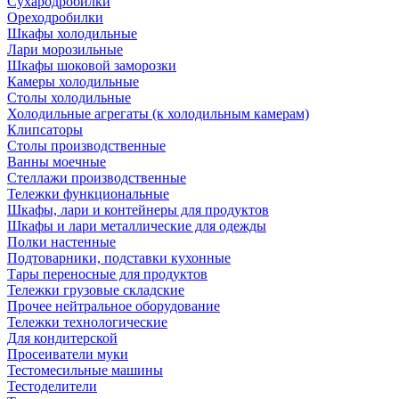
Сухародробилки
Ореходробилки
Шкафы холодильные
Лари морозильные
Шкафы шоковой заморозки
Камеры холодильные
Столы холодильные
Холодильные агрегаты (к холодильным камерам)
Клипсаторы
Столы производственные
Ванны моечные
Стеллажи производственные
Тележки функциональные
Шкафы, лари и контейнеры для продуктов
Шкафы и лари металлические для одежды
Полки настенные
Подтоварники, подставки кухонные
Тары переносные для продуктов
Тележки грузовые складские
Прочее нейтральное оборудование
Тележки технологические
Для кондитерской
Просеиватели муки
Тестомесильные машины
Тестоделители