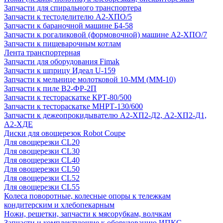
Запчасти для спирального транспортера
Запчасти к тестоделителю А2-ХПО/5
Запчасти к бараночной машине Б4-58
Запчасти к рогаликовой (формовочной) машине А2-ХПО/7
Запчасти к пищеварочным котлам
Лента транспортерная
Запчасти для оборудования Fimak
Запчасти к шприцу Идеал U-159
Запчасти к мельнице молотковой 10-ММ (ММ-10)
Запчасти к пиле В2-ФР-2П
Запчасти к тестораскатке КРТ-80/500
Запчасти к тестораскатке МНРТ-130/600
Запчасти к деже­опрокидывателю А2-ХП2-Д2, А2-ХП2-Д1,
А2-ХДЕ
Диски для овощерезок Robot Coupe
Для овощерезки CL20
Для овощерезки CL30
Для овощерезки CL40
Для овощерезки CL50
Для овощерезки CL52
Для овощерезки CL55
Колеса поворотные, колесные опоры к тележкам
кондитерским и хлебопекарным
Ножи, решетки, запчасти к мясорубкам, волчкам
Запчасти и комплектующие к оборудованию ИПКС