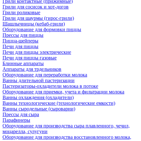
Грили контактные (прижимные)
Грили для сосисок и хот-догов
Грили роликовые
Грили для шаурмы (гирос-грили)
Шашлычницы (кебаб-грили)
Оборудование для формовки пиццы
Прессы для пиццы
Пицца-шейперы
Печи для пиццы
Печи для пиццы электрические
Печи для пиццы газовые
Блинные аппараты
Аппараты для трдельников
Оборудование для переработки молока
Ванны длительной пастеризации
Пастеризаторы-охладители молока в потоке
Оборудование для приемки, учета и фильтрации молока
Ванны охлаждения (охладители)
Ванны технологические (технологические емкости)
Ванны сыродельные (сыроварни)
Прессы для сыра
Парафинеры
Оборудование для производства сыра плавленного, чечил,
моцарелла, сулугуни
Оборудование для производства восстановленного молока,