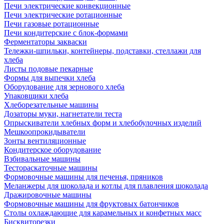
Печи электрические конвекционные
Печи электрические ротационные
Печи газовые ротационные
Печи кондитерские с блок-формами
Ферментаторы закваски
Тележки-шпильки, контейнеры, подставки, стеллажи для
хлеба
Листы подовые пекарные
Формы для выпечки хлеба
Оборудование для зернового хлеба
Упаковщики хлеба
Хлеборезательные машины
Дозаторы муки, нагнетатели теста
Опрыскиватели хлебных форм и хлебобулочных изделий
Мешкоопрокидыватели
Зонты вентиляционные
Кондитерское оборудование
Взбивальные машины
Тестораскаточные машины
Формовочные машины для печенья, пряников
Меланжеры для шоколада и котлы для плавления шоколада
Дражировочные машины
Формовочные машины для фруктовых батончиков
Столы охлаждающие для карамельных и конфетных масс
Бисквиторезки