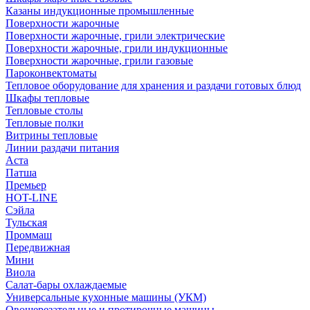
Казаны индукционные промышленные
Поверхности жарочные
Поверхности жарочные, грили электрические
Поверхности жарочные, грили индукционные
Поверхности жарочные, грили газовые
Пароконвектоматы
Тепловое оборудование для хранения и раздачи готовых блюд
Шкафы тепловые
Тепловые столы
Тепловые полки
Витрины тепловые
Линии раздачи питания
Аста
Патша
Премьер
HOT-LINE
Сэйла
Тульская
Проммаш
Передвижная
Мини
Виола
Салат-бары охлаждаемые
Универсальные кухонные машины (УКМ)
Овощерезательные и протирочные машины