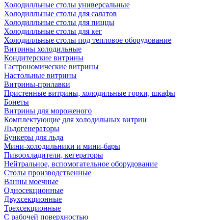
Холодилльные столы универсальные
Холодилльные столы для салатов
Холодилльные столы для пиццы
Холодилльные столы для кег
Холодилльные столы под тепловое оборудование
Витрины холодильные
Кондитерские витрины
Гастрономические витрины
Настольные витрины
Витрины-прилавки
Пристенные витрины, холодильные горки, шкафы
Бонеты
Витрины для мороженого
Комплектующие для холодильных витрин
Льдогенераторы
Бункеры для льда
Мини-холодильники и мини-бары
Пивоохладители, кегераторы
Нейтральное, вспомогательное оборудование
Столы производственные
Ванны моечные
Односекционные
Двухсекционные
Трехсекционные
С рабочей поверхностью