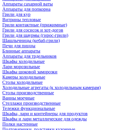
Аппараты сахарной ваты
Аппараты для попкорна
Грили для кур
Витрины тепловые
Грили контактные (прижимные)
Грили для сосисок и хот-догов
Грили для шаурмы (гирос-грили)
Шашлычницы (кебаб-грили)
Печи для пиццы
Блинные аппараты
Аппараты для трдельников
Шкафы холодильные
Лари морозильные
Шкафы шоковой заморозки
Камеры холодильные
Столы холодильные
Холодильные агрегаты (к холодильным камерам)
Столы производственные
Ванны моечные
Стеллажи производственные
Тележки функциональные
Шкафы, лари и контейнеры для продуктов
Шкафы и лари металлические для одежды
Полки настенные
Подтоварники, подставки кухонные