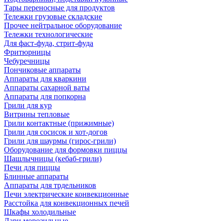
Тары переносные для продуктов
Тележки грузовые складские
Прочее нейтральное оборудование
Тележки технологические
Для фаст-фуда, стрит-фуда
Фритюрницы
Чебуречницы
Пончиковые аппараты
Аппараты для кваркини
Аппараты сахарной ваты
Аппараты для попкорна
Грили для кур
Витрины тепловые
Грили контактные (прижимные)
Грили для сосисок и хот-догов
Грили для шаурмы (гирос-грили)
Оборудование для формовки пиццы
Шашлычницы (кебаб-грили)
Печи для пиццы
Блинные аппараты
Аппараты для трдельников
Печи электрические конвекционные
Расстойка для конвекционных печей
Шкафы холодильные
Лари морозильные