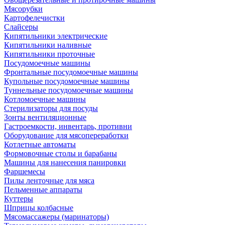
Мясорубки
Картофелечистки
Слайсеры
Кипятильники электрические
Кипятильники наливные
Кипятильники проточные
Посудомоечные машины
Фронтальные посудомоечные машины
Купольные посудомоечные машины
Туннельные посудомоечные машины
Котломоечные машины
Стерилизаторы для посуды
Зонты вентиляционные
Гастроемкости, инвентарь, противни
Оборудование для мясопереработки
Котлетные автоматы
Формовочные столы и барабаны
Машины для нанесения панировки
Фаршемесы
Пилы ленточные для мяса
Пельменные аппараты
Куттеры
Шприцы колбасные
Мясомассажеры (маринаторы)