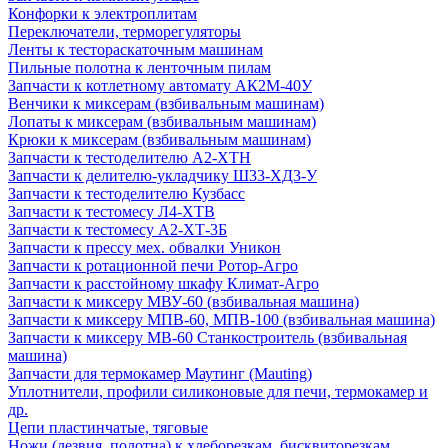
Конфорки к электроплитам
Переключатели, терморегуляторы
Ленты к тестораскаточным машинам
Пильные полотна к ленточным пилам
Запчасти к котлетному автомату АК2М-40У
Венчики к миксерам (взбивальным машинам)
Лопаты к миксерам (взбивальным машинам)
Крюки к миксерам (взбивальным машинам)
Запчасти к тестоделителю А2-ХТН
Запчасти к делителю-укладчику Ш33-ХД3-У
Запчасти к тестоделителю Кузбасс
Запчасти к тестомесу Л4-ХТВ
Запчасти к тестомесу А2-ХТ-3Б
Запчасти к прессу мех. обвалки Уникон
Запчасти к ротационной печи Ротор-Агро
Запчасти к расстойному шкафу Климат-Агро
Запчасти к миксеру МВУ-60 (взбивальная машина)
Запчасти к миксеру МПВ-60, МПВ-100 (взбивальная машина)
Запчасти к миксеру МВ-60 Станкостроитель (взбивальная
машина)
Запчасти для термокамер Маутинг (Mauting)
Уплотнители, профили силиконовые для печи, термокамер и
др.
Цепи пластинчатые, тяговые
Ножи (лезвия, полотна) к хлеборезкам, бисквиторезкам