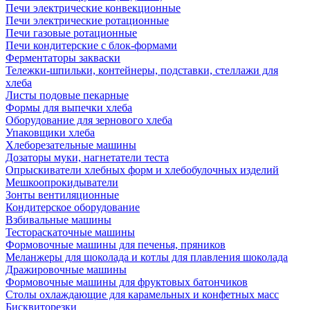
Печи электрические конвекционные
Печи электрические ротационные
Печи газовые ротационные
Печи кондитерские с блок-формами
Ферментаторы закваски
Тележки-шпильки, контейнеры, подставки, стеллажи для
хлеба
Листы подовые пекарные
Формы для выпечки хлеба
Оборудование для зернового хлеба
Упаковщики хлеба
Хлеборезательные машины
Дозаторы муки, нагнетатели теста
Опрыскиватели хлебных форм и хлебобулочных изделий
Мешкоопрокидыватели
Зонты вентиляционные
Кондитерское оборудование
Взбивальные машины
Тестораскаточные машины
Формовочные машины для печенья, пряников
Меланжеры для шоколада и котлы для плавления шоколада
Дражировочные машины
Формовочные машины для фруктовых батончиков
Столы охлаждающие для карамельных и конфетных масс
Бисквиторезки