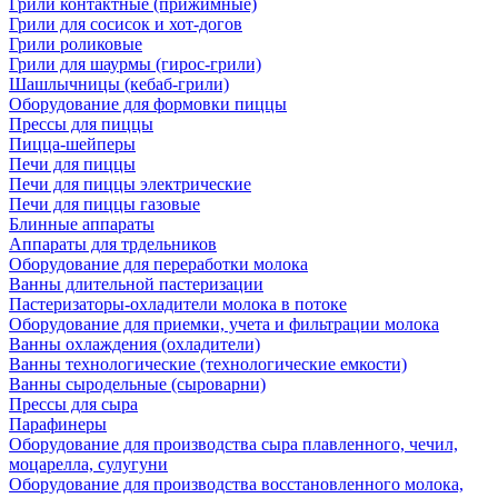
Грили контактные (прижимные)
Грили для сосисок и хот-догов
Грили роликовые
Грили для шаурмы (гирос-грили)
Шашлычницы (кебаб-грили)
Оборудование для формовки пиццы
Прессы для пиццы
Пицца-шейперы
Печи для пиццы
Печи для пиццы электрические
Печи для пиццы газовые
Блинные аппараты
Аппараты для трдельников
Оборудование для переработки молока
Ванны длительной пастеризации
Пастеризаторы-охладители молока в потоке
Оборудование для приемки, учета и фильтрации молока
Ванны охлаждения (охладители)
Ванны технологические (технологические емкости)
Ванны сыродельные (сыроварни)
Прессы для сыра
Парафинеры
Оборудование для производства сыра плавленного, чечил,
моцарелла, сулугуни
Оборудование для производства восстановленного молока,