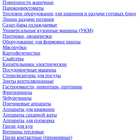
Поверхности жарочные
Пароконвектоматы
Тепловое оборудование для хранения и раздачи готовых блюд
Линии раздачи питания
Салат-бары охлаждаемые
Универсальные кухонные машины (УКМ)
Протирки, овощерезки
Оборудование для формовки пиццы
Мясорубки
Картофелечистки
Слайсеры
Кипятильники электрические
Посудомоечные машины
Стерилизаторы для посуды
Зонты вентиляционные
Гастроемкости, инвентарь, противни
Фритюрницы
Чебуречницы
Пончиковые аппараты
Аппараты для кваркини
Аппараты сахарной ваты
Аппараты для попкорна
Грили для кур
Витрины тепловые
Грили контактные (прижимные)