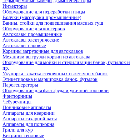
Термодымовые камеры, дымогенераторы
Инъекторы
Оборудование для переработки птицы
Волчки (мясорубки промышленные)
Ванны, стойки для подвешивания мясных туш
Оборудование для консервов
Автоклавы промышленные
Автоклавы электрические
Автоклавы паровые
Корзины загрузочные для автоклавов
Механизм выгрузки корзин из автоклава
Оборудование для мойки и стерилизации банок, бутылок и
пр.
Укупорка, закатка стеклянных и жестяных банок
Этикетировка и маркировка банок, бутылок
Парогенераторы
Оборудование для фаст-фуда и уличной торговли
Фритюрницы
Чебуречницы
Пончиковые аппараты
Аппараты для кваркини
Аппараты сахарной ваты
Аппараты для попкорна
Грили для кур
Витрины тепловые