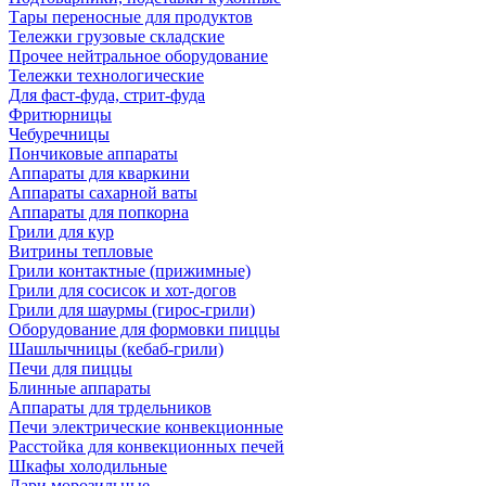
Тары переносные для продуктов
Тележки грузовые складские
Прочее нейтральное оборудование
Тележки технологические
Для фаст-фуда, стрит-фуда
Фритюрницы
Чебуречницы
Пончиковые аппараты
Аппараты для кваркини
Аппараты сахарной ваты
Аппараты для попкорна
Грили для кур
Витрины тепловые
Грили контактные (прижимные)
Грили для сосисок и хот-догов
Грили для шаурмы (гирос-грили)
Оборудование для формовки пиццы
Шашлычницы (кебаб-грили)
Печи для пиццы
Блинные аппараты
Аппараты для трдельников
Печи электрические конвекционные
Расстойка для конвекционных печей
Шкафы холодильные
Лари морозильные