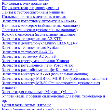
Конфорки к электроплитам
Переключатели, терморегуляторы
Ленты к тестораскаточным машинам
Пильные полотна к ленточным пилам
Запчасти к котлетному автомату АК2М-40У
Венчики к миксерам (взбивальным машинам)
Лопаты к миксерам (взбивальным машинам)
Крюки к миксерам (взбивальным машинам)
Запчасти к тестоделителю А2-ХТН
Запчасти к делителю-укладчику Ш33-ХД3-У
Запчасти к тестоделителю Кузбасс
Запчасти к тестомесу Л4-ХТВ
Запчасти к тестомесу А2-ХТ-3Б
Запчасти к прессу мех. обвалки Уникон
Запчасти к ротационной печи Ротор-Агро
Запчасти к расстойному шкафу Климат-Агро
Запчасти к миксеру МВУ-60 (взбивальная машина)
Запчасти к миксеру МПВ-60, МПВ-100 (взбивальная машина)
Запчасти к миксеру МВ-60 Станкостроитель (взбивальная
машина)
Запчасти для термокамер Маутинг (Mauting)
Уплотнители, профили силиконовые для печи, термокамер и
др.
Цепи пластинчатые, тяговые
Ножи (лезвия, полотна) к хлеборезкам, бисквиторезкам