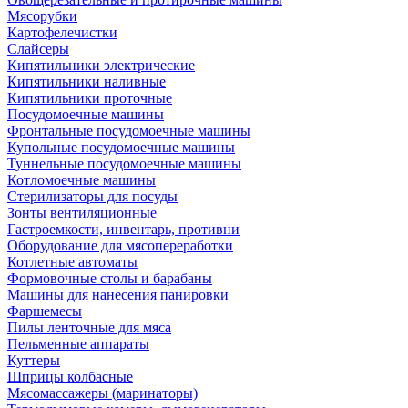
Мясорубки
Картофелечистки
Слайсеры
Кипятильники электрические
Кипятильники наливные
Кипятильники проточные
Посудомоечные машины
Фронтальные посудомоечные машины
Купольные посудомоечные машины
Туннельные посудомоечные машины
Котломоечные машины
Стерилизаторы для посуды
Зонты вентиляционные
Гастроемкости, инвентарь, противни
Оборудование для мясопереработки
Котлетные автоматы
Формовочные столы и барабаны
Машины для нанесения панировки
Фаршемесы
Пилы ленточные для мяса
Пельменные аппараты
Куттеры
Шприцы колбасные
Мясомассажеры (маринаторы)