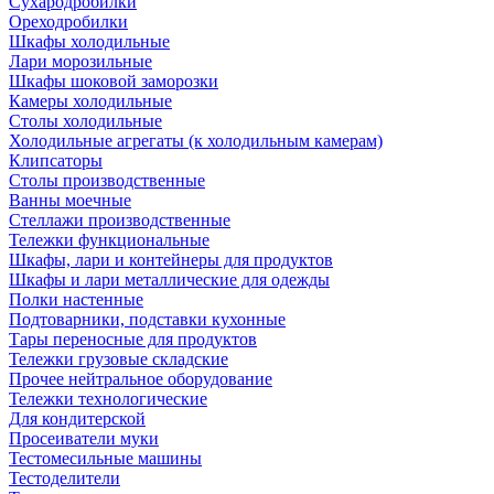
Сухародробилки
Ореходробилки
Шкафы холодильные
Лари морозильные
Шкафы шоковой заморозки
Камеры холодильные
Столы холодильные
Холодильные агрегаты (к холодильным камерам)
Клипсаторы
Столы производственные
Ванны моечные
Стеллажи производственные
Тележки функциональные
Шкафы, лари и контейнеры для продуктов
Шкафы и лари металлические для одежды
Полки настенные
Подтоварники, подставки кухонные
Тары переносные для продуктов
Тележки грузовые складские
Прочее нейтральное оборудование
Тележки технологические
Для кондитерской
Просеиватели муки
Тестомесильные машины
Тестоделители