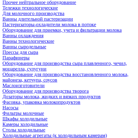
Прочее нейтральное оборудование
Тележки технологические
Для молочного производства
Ванны длительной пастеризации
Пастеризаторы-охладители молока в потоке
Оборудование для приемки, учета и фильтрации молока
Ванны охлаждения
Ванны технологические
Ванны сыродельные
Прессы для сыра
Парафинеры
Оборудование для производства сыра плавленного, чечил,
моцарелла, сулугуни
Оборудование для производства восстановленного молока,
майонеза, кетчупа, соусов
Маслоизготовители
Оборудование для производства творога
Дозаторы молока, жидких и вязких продуктов
Фасовка, упаковка молокопродуктов
Насосы
Фильтры молочные
Шкафы холодильные
Камеры холодильные
Столы холодильные
Холодильные агрегаты (к холодильным камерам)