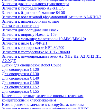
Запчасти для спирального транспортера
Запчасти к тестоделителю А2-ХПО/5
Запчасти к бараночной машине Б4-58
Запчасти к рогаликовой (формовочной) машине А2-ХПО/7
Запчасти к пищеварочным котлам
Лента транспортерная
Запчасти для оборудования Fimak
Запчасти к шприцу Идеал U-159
Запчасти к мельнице молотковой 10-ММ (ММ-10)
Запчасти к пиле В2-ФР-2П
Запчасти к тестораскатке КРТ-80/500
Запчасти к тестораскатке МНРТ-130/600
Запчасти к деже­опрокидывателю А2-ХП2-Д2, А2-ХП2-Д1,
А2-ХДЕ
Диски для овощерезок Robot Coupe
Для овощерезки CL20
Для овощерезки CL30
Для овощерезки CL40
Для овощерезки CL50
Для овощерезки CL52
Для овощерезки CL55
Колеса поворотные, колесные опоры к тележкам
кондитерским и хлебопекарным
Ножи, решетки, запчасти к мясорубкам, волчкам
Запчасти и комплектующие к оборудованию ИПКС