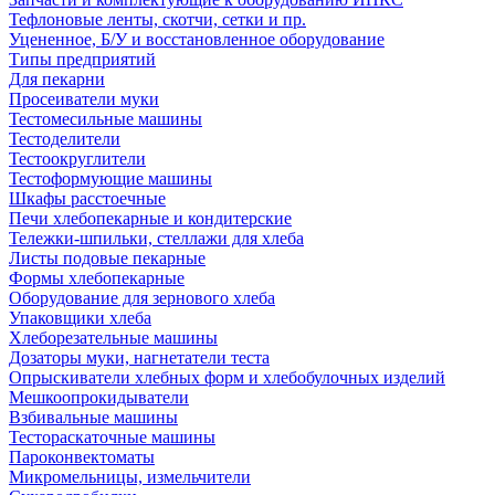
Тефлоновые ленты, скотчи, сетки и пр.
Уцененное, Б/У и восстановленное оборудование
Типы предприятий
Для пекарни
Просеиватели муки
Тестомесильные машины
Тестоделители
Тестоокруглители
Тестоформующие машины
Шкафы расстоечные
Печи хлебопекарные и кондитерские
Тележки-шпильки, стеллажи для хлеба
Листы подовые пекарные
Формы хлебопекарные
Оборудование для зернового хлеба
Упаковщики хлеба
Хлеборезательные машины
Дозаторы муки, нагнетатели теста
Опрыскиватели хлебных форм и хлебобулочных изделий
Мешкоопрокидыватели
Взбивальные машины
Тестораскаточные машины
Пароконвектоматы
Микромельницы, измельчители