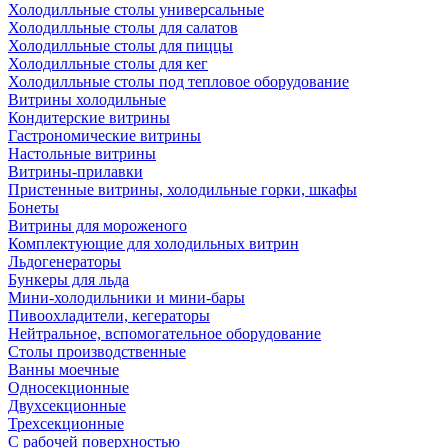
Холодилльные столы универсальные
Холодилльные столы для салатов
Холодилльные столы для пиццы
Холодилльные столы для кег
Холодилльные столы под тепловое оборудование
Витрины холодильные
Кондитерские витрины
Гастрономические витрины
Настольные витрины
Витрины-прилавки
Пристенные витрины, холодильные горки, шкафы
Бонеты
Витрины для мороженого
Комплектующие для холодильных витрин
Льдогенераторы
Бункеры для льда
Мини-холодильники и мини-бары
Пивоохладители, кегераторы
Нейтральное, вспомогательное оборудование
Столы производственные
Ванны моечные
Односекционные
Двухсекционные
Трехсекционные
С рабочей поверхностью