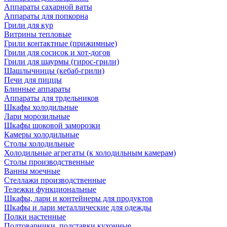
Аппараты сахарной ваты
Аппараты для попкорна
Грили для кур
Витрины тепловые
Грили контактные (прижимные)
Грили для сосисок и хот-догов
Грили для шаурмы (гирос-грили)
Шашлычницы (кебаб-грили)
Печи для пиццы
Блинные аппараты
Аппараты для трдельников
Шкафы холодильные
Лари морозильные
Шкафы шоковой заморозки
Камеры холодильные
Столы холодильные
Холодильные агрегаты (к холодильным камерам)
Столы производственные
Ванны моечные
Стеллажи производственные
Тележки функциональные
Шкафы, лари и контейнеры для продуктов
Шкафы и лари металлические для одежды
Полки настенные
Подтоварники, подставки кухонные