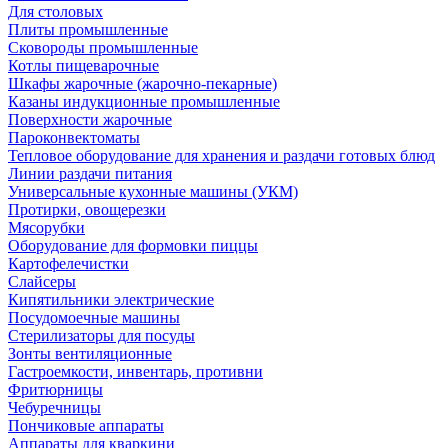
Для столовых
Плиты промышленные
Сковороды промышленные
Котлы пищеварочные
Шкафы жарочные (жарочно-пекарные)
Казаны индукционные промышленные
Поверхности жарочные
Пароконвектоматы
Тепловое оборудование для хранения и раздачи готовых блюд
Линии раздачи питания
Универсальные кухонные машины (УКМ)
Протирки, овощерезки
Мясорубки
Оборудование для формовки пиццы
Картофелечистки
Слайсеры
Кипятильники электрические
Посудомоечные машины
Стерилизаторы для посуды
Зонты вентиляционные
Гастроемкости, инвентарь, противни
Фритюрницы
Чебуречницы
Пончиковые аппараты
Аппараты для кваркини