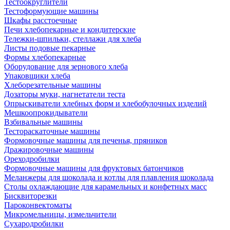
Тестоокруглители
Тестоформующие машины
Шкафы расстоечные
Печи хлебопекарные и кондитерские
Тележки-шпильки, стеллажи для хлеба
Листы подовые пекарные
Формы хлебопекарные
Оборудование для зернового хлеба
Упаковщики хлеба
Хлеборезательные машины
Дозаторы муки, нагнетатели теста
Опрыскиватели хлебных форм и хлебобулочных изделий
Мешкоопрокидыватели
Взбивальные машины
Тестораскаточные машины
Формовочные машины для печенья, пряников
Дражировочные машины
Ореходробилки
Формовочные машины для фруктовых батончиков
Меланжеры для шоколада и котлы для плавления шоколада
Столы охлаждающие для карамельных и конфетных масс
Бисквиторезки
Пароконвектоматы
Микромельницы, измельчители
Сухародробилки