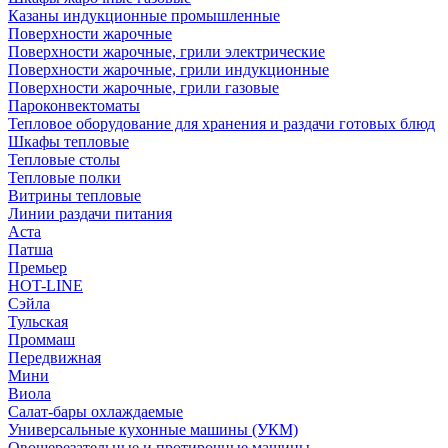
Казаны индукционные промышленные
Поверхности жарочные
Поверхности жарочные, грили электрические
Поверхности жарочные, грили индукционные
Поверхности жарочные, грили газовые
Пароконвектоматы
Тепловое оборудование для хранения и раздачи готовых блюд
Шкафы тепловые
Тепловые столы
Тепловые полки
Витрины тепловые
Линии раздачи питания
Аста
Патша
Премьер
HOT-LINE
Сэйла
Тульская
Проммаш
Передвижная
Мини
Виола
Салат-бары охлаждаемые
Универсальные кухонные машины (УКМ)
Овощерезательные и протирочные машины