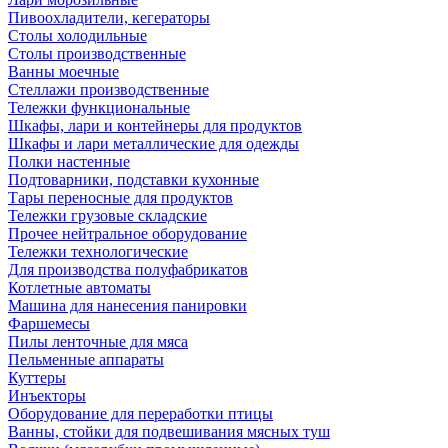
Пивоохладители, кегераторы
Столы холодильные
Столы производственные
Ванны моечные
Стеллажи производственные
Тележки функциональные
Шкафы, лари и контейнеры для продуктов
Шкафы и лари металлические для одежды
Полки настенные
Подтоварники, подставки кухонные
Тары переносные для продуктов
Тележки грузовые складские
Прочее нейтральное оборудование
Тележки технологические
Для производства полуфабрикатов
Котлетные автоматы
Машина для нанесения панировки
Фаршемесы
Пилы ленточные для мяса
Пельменные аппараты
Куттеры
Инъекторы
Оборудование для переработки птицы
Ванны, стойки для подвешивания мясных туш