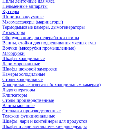
Пилы ленточные для мяса
Пельменные аппараты
Куттеры
Шприцы вакуумные
Мясомассажеры (маринаторы)
Термодымовые камеры, дымогенераторы
Инъекторы
Оборудование для переработки птицы
Ванны, стойки для подвешивания мясных туш
Волчки (мясорубки промышленные)
Мясорубки
Шкафы холодильные
Лари морозильные
Шкафы шоковой заморозки
Камеры холодильные
Столы холодильные
Холодильные агрегаты (к холодильным камерам)
Льдогенераторы
Клипсаторы
Столы производственные
Ванны моечные
Стеллажи производственные
Тележки функциональные
Шкафы, лари и контейнеры для продуктов
Шкафы и лари металлические для одежды