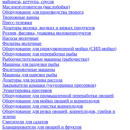
майонеза, кетчупа, соусов
Маслоизготовители (маслобойки)
Оборудование для производства творога
Творожные ванны
Пресс-тележки
Дозаторы молока, жидких и вязких продуктов
Розлив, фасовка, упаковка молокопродуктов
Насосы молочные
Фильтры молочные
Оборудование для циркуляционной мойки (СИП-мойки)
Оборудование для переработки рыбы
Рыбоочистительные машины (рыбочистки)
Машины для разделки рыбы
Филетировочные машины
Машины для нарезки рыбы
Дозаторы для розлива рассола
Закрыватели крышки (укупорщики пресервов)
Этикетировка пресервов
Оборудование для промышленной переработки овощей
Оборудование для мойки овощей и корнеплодов
Оборудование для очистки корнеплодов
Оборудование для резки овощей, корнеплодов, грибов и
зелени
Смесители для салатов
Бланширователи для овощей и фруктов