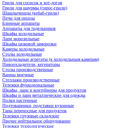
Грили для сосисок и хот-догов
Грили для шаурмы (гирос-грили)
Шашлычницы (кебаб-грили)
Печи для пиццы
Блинные аппараты
Аппараты для трдельников
Шкафы холодильные
Лари морозильные
Шкафы шоковой заморозки
Камеры холодильные
Столы холодильные
Холодильные агрегаты (к холодильным камерам)
Пивоохладители, кегераторы
Столы производственные
Ванны моечные
Стеллажи производственные
Тележки функциональные
Шкафы, лари и контейнеры для продуктов
Шкафы и лари металлические для одежды
Полки настенные
Подтоварники, подставки кухонные
Тары переносные для продуктов
Тележки грузовые складские
Прочее нейтральное оборудование
Тележки технологические