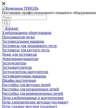
Поставщик профессионального пищевого оборудования
Каталог
Хлебопекарное оборудование
Просеиватели муки
Тестомесильные машины
Тестомесы для дрожжевого теста
Тестомесы для крутого теста
Дежи для тестомесов
Дежеопрокидыватели
Тестоделители
Тестоокруглители
Тестоделители-округлители
Тестоформующие машины
Шкафы расстоечные
Расстойка для ярусных печей
Расстойка для ротационных печей
Расстойка для конвекционных печей
Печи хлебопекарные и кондитерские
Печи электрические ярусные (подовые)
Печи газовые ярусные (подовые)