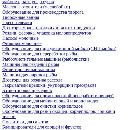
майонеза, кетчупа, соусов
Маслоизготовители (маслобойки)
Оборудование для производства творога
Творожные ванны
Пресс-тележки
Дозаторы молока, жидких и вязких продуктов
Розлив, фасовка, упаковка молокопродуктов
Насосы молочные
Фильтры молочные
Оборудование для циркуляционной мойки (СИП-мойки)
Оборудование для переработки рыбы
Рыбоочистительные машины (рыбочистки)
Машины для разделки рыбы
Филетировочные машины
Машины для нарезки рыбы
Дозаторы для розлива рассола
Закрыватели крышки (укупорщики пресервов)
Этикетировка пресервов
Оборудование для промышленной переработки овощей
Оборудование для мойки овощей и корнеплодов
Оборудование для очистки корнеплодов
Оборудование для резки овощей, корнеплодов, грибов и
зелени
Смесители для салатов
Бланширователи для овощей и фруктов