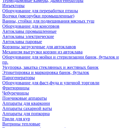
Термодымовые камеры, дымогенераторы
Инъекторы
Оборудование для переработки птицы
Волчки (мясорубки промышленные)
Ванны, стойки для подвешивания мясных туш
Оборудование для консервов
Автоклавы промышленные
Автоклавы электрические
Автоклавы паровые
Корзины загрузочные для автоклавов
Механизм выгрузки корзин из автоклава
Оборудование для мойки и стерилизации банок, бутылок и
пр.
Укупорка, закатка стеклянных и жестяных банок
Этикетировка и маркировка банок, бутылок
Парогенераторы
Оборудование для фаст-фуда и уличной торговли
Фритюрницы
Чебуречницы
Пончиковые аппараты
Аппараты для кваркини
Аппараты сахарной ваты
Аппараты для попкорна
Грили для кур
Витрины тепловые