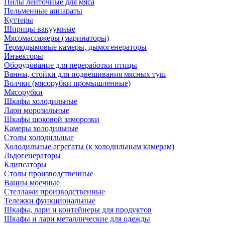
Пилы ленточные для мяса
Пельменные аппараты
Куттеры
Шприцы вакуумные
Мясомассажеры (маринаторы)
Термодымовые камеры, дымогенераторы
Инъекторы
Оборудование для переработки птицы
Ванны, стойки для подвешивания мясных туш
Волчки (мясорубки промышленные)
Мясорубки
Шкафы холодильные
Лари морозильные
Шкафы шоковой заморозки
Камеры холодильные
Столы холодильные
Холодильные агрегаты (к холодильным камерам)
Льдогенераторы
Клипсаторы
Столы производственные
Ванны моечные
Стеллажи производственные
Тележки функциональные
Шкафы, лари и контейнеры для продуктов
Шкафы и лари металлические для одежды