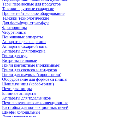
Тары переносные для продуктов
Тележки грузовые складские
Прочее нейтральное оборудование
Тележки технологические
Для фаст-фуда, стрит-фуда
Фритюрницы
Чебуречницы
Пончиковые аппараты
Аппараты для кваркини
Аппараты сахарной ваты
Аппараты для попкорна
Грили для кур
Витрины тепловые
Грили контактные (прижимные)
Грили для сосисок и хот-догов
Грили для шаурмы (гирос-грили)
Оборудование для формовки пиццы
Шашлычницы (кебаб-грили)
Печи для пиццы
Блинные аппараты
Аппараты для трдельников
Печи электрические конвекционные
Расстойка для конвекционных печей
Шкафы холодильные
Лари морозильные