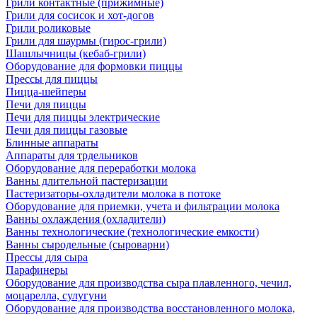
Грили контактные (прижимные)
Грили для сосисок и хот-догов
Грили роликовые
Грили для шаурмы (гирос-грили)
Шашлычницы (кебаб-грили)
Оборудование для формовки пиццы
Прессы для пиццы
Пицца-шейперы
Печи для пиццы
Печи для пиццы электрические
Печи для пиццы газовые
Блинные аппараты
Аппараты для трдельников
Оборудование для переработки молока
Ванны длительной пастеризации
Пастеризаторы-охладители молока в потоке
Оборудование для приемки, учета и фильтрации молока
Ванны охлаждения (охладители)
Ванны технологические (технологические емкости)
Ванны сыродельные (сыроварни)
Прессы для сыра
Парафинеры
Оборудование для производства сыра плавленного, чечил,
моцарелла, сулугуни
Оборудование для производства восстановленного молока,