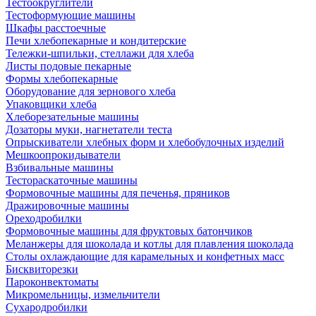
Тестоокруглители
Тестоформующие машины
Шкафы расстоечные
Печи хлебопекарные и кондитерские
Тележки-шпильки, стеллажи для хлеба
Листы подовые пекарные
Формы хлебопекарные
Оборудование для зернового хлеба
Упаковщики хлеба
Хлеборезательные машины
Дозаторы муки, нагнетатели теста
Опрыскиватели хлебных форм и хлебобулочных изделий
Мешкоопрокидыватели
Взбивальные машины
Тестораскаточные машины
Формовочные машины для печенья, пряников
Дражировочные машины
Ореходробилки
Формовочные машины для фруктовых батончиков
Меланжеры для шоколада и котлы для плавления шоколада
Столы охлаждающие для карамельных и конфетных масс
Бисквиторезки
Пароконвектоматы
Микромельницы, измельчители
Сухародробилки