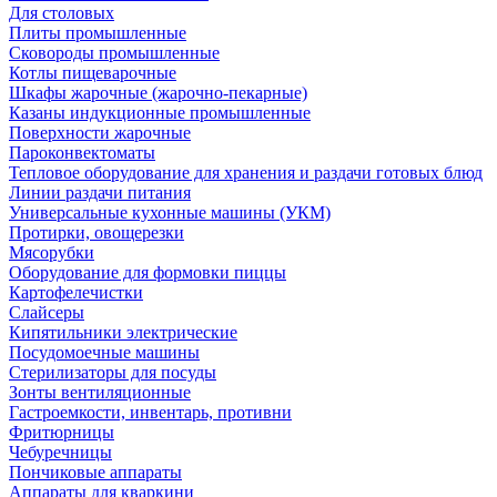
Для столовых
Плиты промышленные
Сковороды промышленные
Котлы пищеварочные
Шкафы жарочные (жарочно-пекарные)
Казаны индукционные промышленные
Поверхности жарочные
Пароконвектоматы
Тепловое оборудование для хранения и раздачи готовых блюд
Линии раздачи питания
Универсальные кухонные машины (УКМ)
Протирки, овощерезки
Мясорубки
Оборудование для формовки пиццы
Картофелечистки
Слайсеры
Кипятильники электрические
Посудомоечные машины
Стерилизаторы для посуды
Зонты вентиляционные
Гастроемкости, инвентарь, противни
Фритюрницы
Чебуречницы
Пончиковые аппараты
Аппараты для кваркини