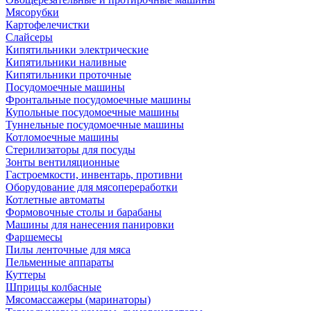
Мясорубки
Картофелечистки
Слайсеры
Кипятильники электрические
Кипятильники наливные
Кипятильники проточные
Посудомоечные машины
Фронтальные посудомоечные машины
Купольные посудомоечные машины
Туннельные посудомоечные машины
Котломоечные машины
Стерилизаторы для посуды
Зонты вентиляционные
Гастроемкости, инвентарь, противни
Оборудование для мясопереработки
Котлетные автоматы
Формовочные столы и барабаны
Машины для нанесения панировки
Фаршемесы
Пилы ленточные для мяса
Пельменные аппараты
Куттеры
Шприцы колбасные
Мясомассажеры (маринаторы)