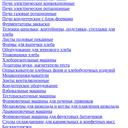
Печи электрические конвекционные
Печи электрические ротационные
Печи газовые ротационные
Печи кондитерские с блок-формами
Ферментаторы закваски
Тележки-шпильки, контейнеры, подставки, стеллажи для
хлеба
Листы подовые пекарные
Формы для выпечки хлеба
Оборудование для зернового хлеба
Упаковщики хлеба
Хлеборезательные машины
Дозаторы муки, нагнетатели теста
Опрыскиватели хлебных форм и хлебобулочных изделий
Мешкоопрокидыватели
Зонты вентиляционные
Кондитерское оборудование
Взбивальные машины
Тестораскаточные машины
Формовочные машины для печенья, пряников
Меланжеры для шоколада и котлы для плавления шоколада
Дражировочные машины
Формовочные машины для фруктовых батончиков
Столы охлаждающие для карамельных и конфетных масс
Бисквиторезки