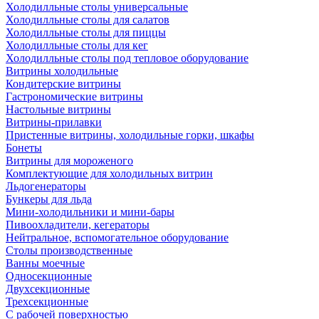
Холодилльные столы универсальные
Холодилльные столы для салатов
Холодилльные столы для пиццы
Холодилльные столы для кег
Холодилльные столы под тепловое оборудование
Витрины холодильные
Кондитерские витрины
Гастрономические витрины
Настольные витрины
Витрины-прилавки
Пристенные витрины, холодильные горки, шкафы
Бонеты
Витрины для мороженого
Комплектующие для холодильных витрин
Льдогенераторы
Бункеры для льда
Мини-холодильники и мини-бары
Пивоохладители, кегераторы
Нейтральное, вспомогательное оборудование
Столы производственные
Ванны моечные
Односекционные
Двухсекционные
Трехсекционные
С рабочей поверхностью