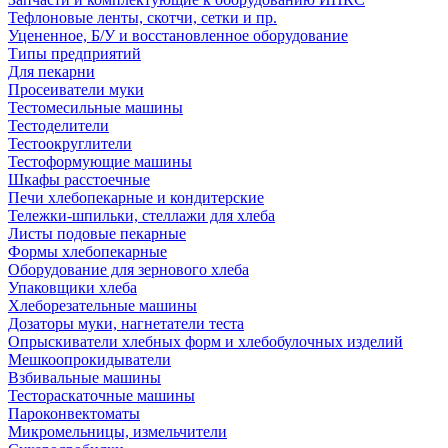
Тефлоновые ленты, скотчи, сетки и пр.
Уцененное, Б/У и восстановленное оборудование
Типы предприятий
Для пекарни
Просеиватели муки
Тестомесильные машины
Тестоделители
Тестоокруглители
Тестоформующие машины
Шкафы расстоечные
Печи хлебопекарные и кондитерские
Тележки-шпильки, стеллажи для хлеба
Листы подовые пекарные
Формы хлебопекарные
Оборудование для зернового хлеба
Упаковщики хлеба
Хлеборезательные машины
Дозаторы муки, нагнетатели теста
Опрыскиватели хлебных форм и хлебобулочных изделий
Мешкоопрокидыватели
Взбивальные машины
Тестораскаточные машины
Пароконвектоматы
Микромельницы, измельчители