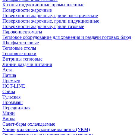
Казаны индукционные промышленные
Поверхности жарочные
Поверхности жарочные, грили электрические
Поверхности жарочные, грили индукционные
Поверхности жарочные, грили газовые
Пароконвектоматы
Тепловое оборудование для хранения и раздачи готовых блюд
Шкафы тепловые
Тепловые столы
Тепловые полки
Витрины тепловые
Линии раздачи питания
Аста
Патша
Премьер
HOT-LINE
Сэйла
Тульская
Проммаш
Передвижная
Мини
Виола
Салат-бары охлаждаемые
Универсальные кухонные машины (УКМ)
Овощерезательные и протирочные машины