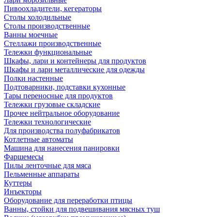
Пивоохладители, кегераторы
Столы холодильные
Столы производственные
Ванны моечные
Стеллажи производственные
Тележки функциональные
Шкафы, лари и контейнеры для продуктов
Шкафы и лари металлические для одежды
Полки настенные
Подтоварники, подставки кухонные
Тары переносные для продуктов
Тележки грузовые складские
Прочее нейтральное оборудование
Тележки технологические
Для производства полуфабрикатов
Котлетные автоматы
Машина для нанесения панировки
Фаршемесы
Пилы ленточные для мяса
Пельменные аппараты
Куттеры
Инъекторы
Оборудование для переработки птицы
Ванны, стойки для подвешивания мясных туш