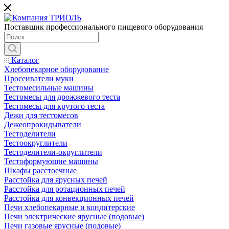
Поставщик профессионального пищевого оборудования
Каталог
Хлебопекарное оборудование
Просеиватели муки
Тестомесильные машины
Тестомесы для дрожжевого теста
Тестомесы для крутого теста
Дежи для тестомесов
Дежеопрокидыватели
Тестоделители
Тестоокруглители
Тестоделители-округлители
Тестоформующие машины
Шкафы расстоечные
Расстойка для ярусных печей
Расстойка для ротационных печей
Расстойка для конвекционных печей
Печи хлебопекарные и кондитерские
Печи электрические ярусные (подовые)
Печи газовые ярусные (подовые)