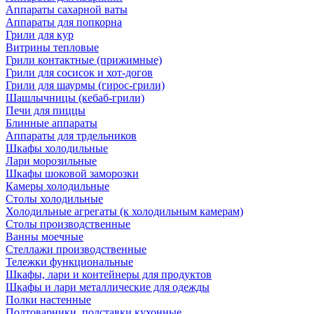
Аппараты сахарной ваты
Аппараты для попкорна
Грили для кур
Витрины тепловые
Грили контактные (прижимные)
Грили для сосисок и хот-догов
Грили для шаурмы (гирос-грили)
Шашлычницы (кебаб-грили)
Печи для пиццы
Блинные аппараты
Аппараты для трдельников
Шкафы холодильные
Лари морозильные
Шкафы шоковой заморозки
Камеры холодильные
Столы холодильные
Холодильные агрегаты (к холодильным камерам)
Столы производственные
Ванны моечные
Стеллажи производственные
Тележки функциональные
Шкафы, лари и контейнеры для продуктов
Шкафы и лари металлические для одежды
Полки настенные
Подтоварники, подставки кухонные