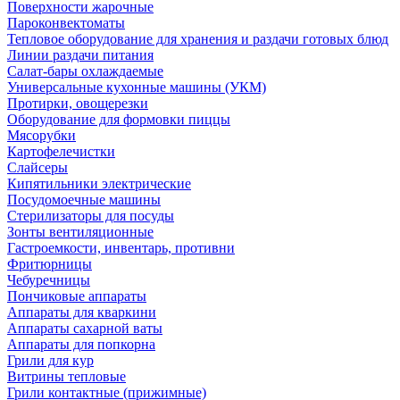
Поверхности жарочные
Пароконвектоматы
Тепловое оборудование для хранения и раздачи готовых блюд
Линии раздачи питания
Салат-бары охлаждаемые
Универсальные кухонные машины (УКМ)
Протирки, овощерезки
Оборудование для формовки пиццы
Мясорубки
Картофелечистки
Слайсеры
Кипятильники электрические
Посудомоечные машины
Стерилизаторы для посуды
Зонты вентиляционные
Гастроемкости, инвентарь, противни
Фритюрницы
Чебуречницы
Пончиковые аппараты
Аппараты для кваркини
Аппараты сахарной ваты
Аппараты для попкорна
Грили для кур
Витрины тепловые
Грили контактные (прижимные)