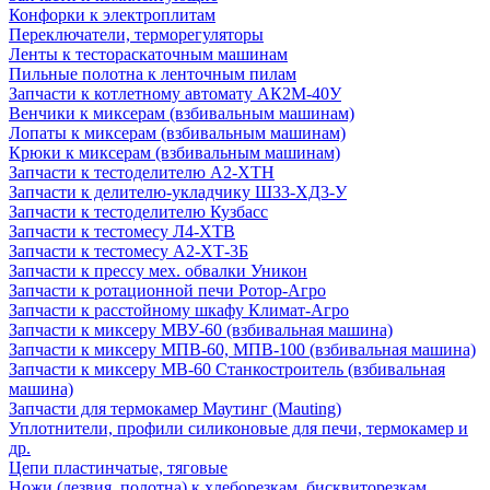
Конфорки к электроплитам
Переключатели, терморегуляторы
Ленты к тестораскаточным машинам
Пильные полотна к ленточным пилам
Запчасти к котлетному автомату АК2М-40У
Венчики к миксерам (взбивальным машинам)
Лопаты к миксерам (взбивальным машинам)
Крюки к миксерам (взбивальным машинам)
Запчасти к тестоделителю А2-ХТН
Запчасти к делителю-укладчику Ш33-ХД3-У
Запчасти к тестоделителю Кузбасс
Запчасти к тестомесу Л4-ХТВ
Запчасти к тестомесу А2-ХТ-3Б
Запчасти к прессу мех. обвалки Уникон
Запчасти к ротационной печи Ротор-Агро
Запчасти к расстойному шкафу Климат-Агро
Запчасти к миксеру МВУ-60 (взбивальная машина)
Запчасти к миксеру МПВ-60, МПВ-100 (взбивальная машина)
Запчасти к миксеру МВ-60 Станкостроитель (взбивальная
машина)
Запчасти для термокамер Маутинг (Mauting)
Уплотнители, профили силиконовые для печи, термокамер и
др.
Цепи пластинчатые, тяговые
Ножи (лезвия, полотна) к хлеборезкам, бисквиторезкам