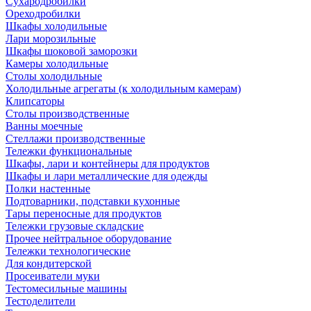
Сухародробилки
Ореходробилки
Шкафы холодильные
Лари морозильные
Шкафы шоковой заморозки
Камеры холодильные
Столы холодильные
Холодильные агрегаты (к холодильным камерам)
Клипсаторы
Столы производственные
Ванны моечные
Стеллажи производственные
Тележки функциональные
Шкафы, лари и контейнеры для продуктов
Шкафы и лари металлические для одежды
Полки настенные
Подтоварники, подставки кухонные
Тары переносные для продуктов
Тележки грузовые складские
Прочее нейтральное оборудование
Тележки технологические
Для кондитерской
Просеиватели муки
Тестомесильные машины
Тестоделители