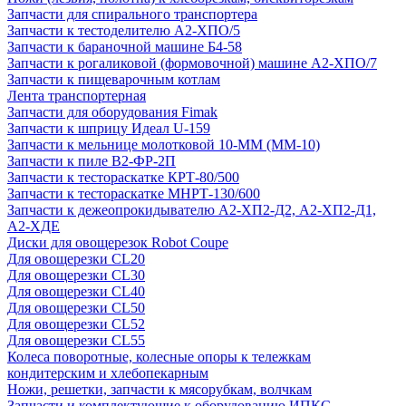
Запчасти для спирального транспортера
Запчасти к тестоделителю А2-ХПО/5
Запчасти к бараночной машине Б4-58
Запчасти к рогаликовой (формовочной) машине А2-ХПО/7
Запчасти к пищеварочным котлам
Лента транспортерная
Запчасти для оборудования Fimak
Запчасти к шприцу Идеал U-159
Запчасти к мельнице молотковой 10-ММ (ММ-10)
Запчасти к пиле В2-ФР-2П
Запчасти к тестораскатке КРТ-80/500
Запчасти к тестораскатке МНРТ-130/600
Запчасти к деже­опрокидывателю А2-ХП2-Д2, А2-ХП2-Д1,
А2-ХДЕ
Диски для овощерезок Robot Coupe
Для овощерезки CL20
Для овощерезки CL30
Для овощерезки CL40
Для овощерезки CL50
Для овощерезки CL52
Для овощерезки CL55
Колеса поворотные, колесные опоры к тележкам
кондитерским и хлебопекарным
Ножи, решетки, запчасти к мясорубкам, волчкам
Запчасти и комплектующие к оборудованию ИПКС