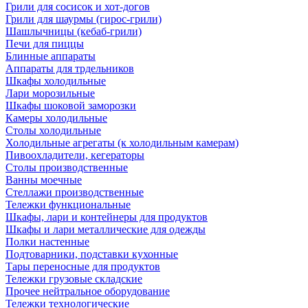
Грили для сосисок и хот-догов
Грили для шаурмы (гирос-грили)
Шашлычницы (кебаб-грили)
Печи для пиццы
Блинные аппараты
Аппараты для трдельников
Шкафы холодильные
Лари морозильные
Шкафы шоковой заморозки
Камеры холодильные
Столы холодильные
Холодильные агрегаты (к холодильным камерам)
Пивоохладители, кегераторы
Столы производственные
Ванны моечные
Стеллажи производственные
Тележки функциональные
Шкафы, лари и контейнеры для продуктов
Шкафы и лари металлические для одежды
Полки настенные
Подтоварники, подставки кухонные
Тары переносные для продуктов
Тележки грузовые складские
Прочее нейтральное оборудование
Тележки технологические