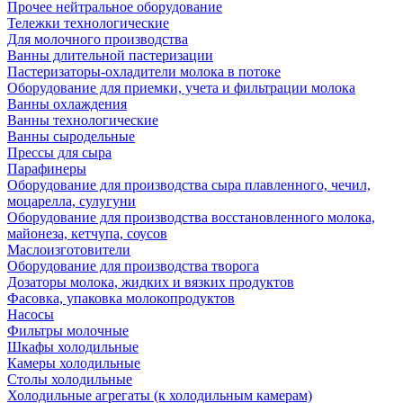
Прочее нейтральное оборудование
Тележки технологические
Для молочного производства
Ванны длительной пастеризации
Пастеризаторы-охладители молока в потоке
Оборудование для приемки, учета и фильтрации молока
Ванны охлаждения
Ванны технологические
Ванны сыродельные
Прессы для сыра
Парафинеры
Оборудование для производства сыра плавленного, чечил,
моцарелла, сулугуни
Оборудование для производства восстановленного молока,
майонеза, кетчупа, соусов
Маслоизготовители
Оборудование для производства творога
Дозаторы молока, жидких и вязких продуктов
Фасовка, упаковка молокопродуктов
Насосы
Фильтры молочные
Шкафы холодильные
Камеры холодильные
Столы холодильные
Холодильные агрегаты (к холодильным камерам)