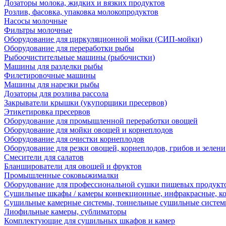
Дозаторы молока, жидких и вязких продуктов
Розлив, фасовка, упаковка молокопродуктов
Насосы молочные
Фильтры молочные
Оборудование для циркуляционной мойки (СИП-мойки)
Оборудование для переработки рыбы
Рыбоочистительные машины (рыбочистки)
Машины для разделки рыбы
Филетировочные машины
Машины для нарезки рыбы
Дозаторы для розлива рассола
Закрыватели крышки (укупорщики пресервов)
Этикетировка пресервов
Оборудование для промышленной переработки овощей
Оборудование для мойки овощей и корнеплодов
Оборудование для очистки корнеплодов
Оборудование для резки овощей, корнеплодов, грибов и зелени
Смесители для салатов
Бланширователи для овощей и фруктов
Промышленные соковыжималки
Оборудование для профессиональной сушки пищевых продукто
Сушильные шкафы / камеры конвекционные, инфракрасные, к
Сушильные камерные системы, тоннельные сушильные систе
Лиофильные камеры, сублиматоры
Комплектующие для сушильных шкафов и камер