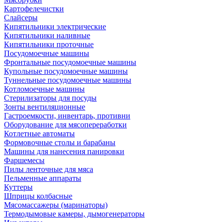
Картофелечистки
Слайсеры
Кипятильники электрические
Кипятильники наливные
Кипятильники проточные
Посудомоечные машины
Фронтальные посудомоечные машины
Купольные посудомоечные машины
Туннельные посудомоечные машины
Котломоечные машины
Стерилизаторы для посуды
Зонты вентиляционные
Гастроемкости, инвентарь, противни
Оборудование для мясопереработки
Котлетные автоматы
Формовочные столы и барабаны
Машины для нанесения панировки
Фаршемесы
Пилы ленточные для мяса
Пельменные аппараты
Куттеры
Шприцы колбасные
Мясомассажеры (маринаторы)
Термодымовые камеры, дымогенераторы