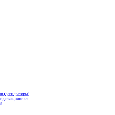
в (дегидраторы)
онденсационные
мы