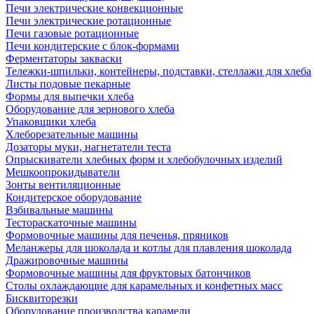
Печи электрические конвекционные
Печи электрические ротационные
Печи газовые ротационные
Печи кондитерские с блок-формами
Ферментаторы закваски
Тележки-шпильки, контейнеры, подставки, стеллажи для хлеба
Листы подовые пекарные
Формы для выпечки хлеба
Оборудование для зернового хлеба
Упаковщики хлеба
Хлеборезательные машины
Дозаторы муки, нагнетатели теста
Опрыскиватели хлебных форм и хлебобулочных изделий
Мешкоопрокидыватели
Зонты вентиляционные
Кондитерское оборудование
Взбивальные машины
Тестораскаточные машины
Формовочные машины для печенья, пряников
Меланжеры для шоколада и котлы для плавления шоколада
Дражировочные машины
Формовочные машины для фруктовых батончиков
Столы охлаждающие для карамельных и конфетных масс
Бисквиторезки
Оборудование производства карамели