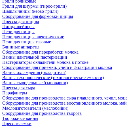
Грили роликовые
Грили для шаурмы (гирос-грили)
Шашлычницы (кебаб-грили)
Оборудование для формовки пиццы
Прессы для пиццы
Пицца-шейперы
Печи для пиццы
Печи для пиццы электрические
Печи для пиццы газовые
Блинные аппараты
Оборудование для переработки молока
Ванны длительной пастеризации
Пастеризаторы-охладители молока в потоке
Оборудование для приемки, учета и фильтрации молока
Ванны охлаждения (охладители)
Ванны технологические (технологические емкости)
Ванны сыродельные (сыроварни)
Прессы для сыра
Парафинеры
Оборудование для производства сыра плавленного, чечил, моца
Оборудование для производства восстановленного молока, майо
Маслоизготовители (маслобойки)
Оборудование для производства творога
Творожные ванны
Пресс-тележки