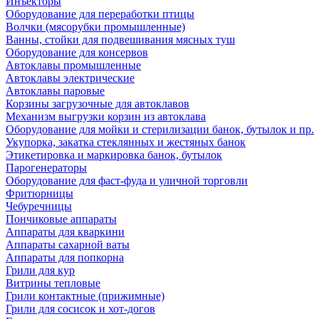
Инъекторы
Оборудование для переработки птицы
Волчки (мясорубки промышленные)
Ванны, стойки для подвешивания мясных туш
Оборудование для консервов
Автоклавы промышленные
Автоклавы электрические
Автоклавы паровые
Корзины загрузочные для автоклавов
Механизм выгрузки корзин из автоклава
Оборудование для мойки и стерилизации банок, бутылок и пр.
Укупорка, закатка стеклянных и жестяных банок
Этикетировка и маркировка банок, бутылок
Парогенераторы
Оборудование для фаст-фуда и уличной торговли
Фритюрницы
Чебуречницы
Пончиковые аппараты
Аппараты для кваркини
Аппараты сахарной ваты
Аппараты для попкорна
Грили для кур
Витрины тепловые
Грили контактные (прижимные)
Грили для сосисок и хот-догов