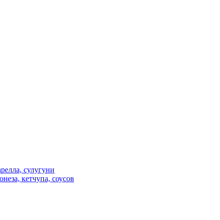
релла, сулугуни
неза, кетчупа, соусов