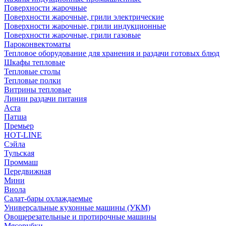
Поверхности жарочные
Поверхности жарочные, грили электрические
Поверхности жарочные, грили индукционные
Поверхности жарочные, грили газовые
Пароконвектоматы
Тепловое оборудование для хранения и раздачи готовых блюд
Шкафы тепловые
Тепловые столы
Тепловые полки
Витрины тепловые
Линии раздачи питания
Аста
Патша
Премьер
HOT-LINE
Сэйла
Тульская
Проммаш
Передвижная
Мини
Виола
Салат-бары охлаждаемые
Универсальные кухонные машины (УКМ)
Овощерезательные и протирочные машины
Мясорубки