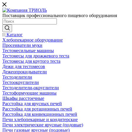
Поставщик профессионального пищевого оборудования
Каталог
Хлебопекарное оборудование
Просеиватели муки
Тестомесильные машины
Тестомесы для дрожжевого теста
Тестомесы для крутого теста
Дежи для тестомесов
Дежеопрокидыватели
Тестоделители
Тестоокруглители
Тестоделители-округлители
Тестоформующие машины
Шкафы расстоечные
Расстойка для ярусных печей
Расстойка для ротационных печей
Расстойка для конвекционных печей
Печи хлебопекарные и кондитерские
Печи электрические ярусные (подовые)
Печи газовые ярусные (подовые)