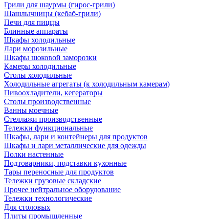
Грили для шаурмы (гирос-грили)
Шашлычницы (кебаб-грили)
Печи для пиццы
Блинные аппараты
Шкафы холодильные
Лари морозильные
Шкафы шоковой заморозки
Камеры холодильные
Столы холодильные
Холодильные агрегаты (к холодильным камерам)
Пивоохладители, кегераторы
Столы производственные
Ванны моечные
Стеллажи производственные
Тележки функциональные
Шкафы, лари и контейнеры для продуктов
Шкафы и лари металлические для одежды
Полки настенные
Подтоварники, подставки кухонные
Тары переносные для продуктов
Тележки грузовые складские
Прочее нейтральное оборудование
Тележки технологические
Для столовых
Плиты промышленные