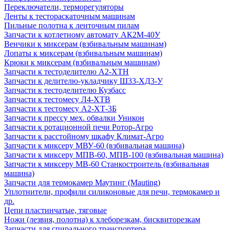
Переключатели, терморегуляторы
Ленты к тестораскаточным машинам
Пильные полотна к ленточным пилам
Запчасти к котлетному автомату АК2М-40У
Венчики к миксерам (взбивальным машинам)
Лопаты к миксерам (взбивальным машинам)
Крюки к миксерам (взбивальным машинам)
Запчасти к тестоделителю А2-ХТН
Запчасти к делителю-укладчику Ш33-ХД3-У
Запчасти к тестоделителю Кузбасс
Запчасти к тестомесу Л4-ХТВ
Запчасти к тестомесу А2-ХТ-3Б
Запчасти к прессу мех. обвалки Уникон
Запчасти к ротационной печи Ротор-Агро
Запчасти к расстойному шкафу Климат-Агро
Запчасти к миксеру МВУ-60 (взбивальная машина)
Запчасти к миксеру МПВ-60, МПВ-100 (взбивальная машина)
Запчасти к миксеру МВ-60 Станкостроитель (взбивальная
машина)
Запчасти для термокамер Маутинг (Mauting)
Уплотнители, профили силиконовые для печи, термокамер и
др.
Цепи пластинчатые, тяговые
Ножи (лезвия, полотна) к хлеборезкам, бисквиторезкам
Запчасти для спирального транспортера