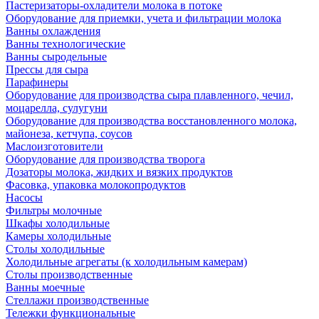
Пастеризаторы-охладители молока в потоке
Оборудование для приемки, учета и фильтрации молока
Ванны охлаждения
Ванны технологические
Ванны сыродельные
Прессы для сыра
Парафинеры
Оборудование для производства сыра плавленного, чечил,
моцарелла, сулугуни
Оборудование для производства восстановленного молока,
майонеза, кетчупа, соусов
Маслоизготовители
Оборудование для производства творога
Дозаторы молока, жидких и вязких продуктов
Фасовка, упаковка молокопродуктов
Насосы
Фильтры молочные
Шкафы холодильные
Камеры холодильные
Столы холодильные
Холодильные агрегаты (к холодильным камерам)
Столы производственные
Ванны моечные
Стеллажи производственные
Тележки функциональные