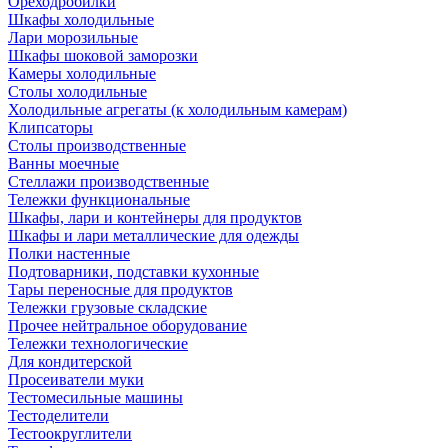
Ореходробилки
Шкафы холодильные
Лари морозильные
Шкафы шоковой заморозки
Камеры холодильные
Столы холодильные
Холодильные агрегаты (к холодильным камерам)
Клипсаторы
Столы производственные
Ванны моечные
Стеллажи производственные
Тележки функциональные
Шкафы, лари и контейнеры для продуктов
Шкафы и лари металлические для одежды
Полки настенные
Подтоварники, подставки кухонные
Тары переносные для продуктов
Тележки грузовые складские
Прочее нейтральное оборудование
Тележки технологические
Для кондитерской
Просеиватели муки
Тестомесильные машины
Тестоделители
Тестоокруглители