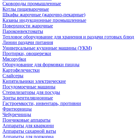
Сковороды промышленные
Котлы пищеварочные
Шкафы жарочные (жарочно-пекарные)
Казаны индукционные промышленные
Поверхности жарочные
Пароконвектоматы
Тепловое оборудование для хранения и раздачи готовых блюд
Линии раздачи питания
Универсальные кухонные машины (УКМ)
Протирки, овощерезки
Мясорубки
Оборудование для формовки пиццы
Картофелечистки
Слайсеры
Кипятильники электрические
Посудомоечные машины
Стерилизаторы для посуды
Зонты вентиляционные
Гастроемкости, инвентарь, противни
Фритюрницы
Чебуречницы
Пончиковые аппараты
Аппараты для кваркини
Аппараты сахарной ваты
Аппараты для попкорна