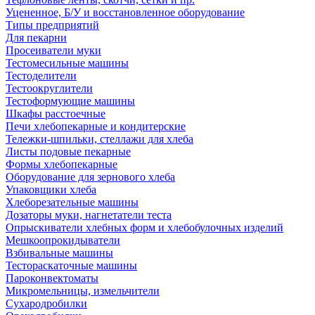
Уцененное, Б/У и восстановленное оборудование
Типы предприятий
Для пекарни
Просеиватели муки
Тестомесильные машины
Тестоделители
Тестоокруглители
Тестоформующие машины
Шкафы расстоечные
Печи хлебопекарные и кондитерские
Тележки-шпильки, стеллажи для хлеба
Листы подовые пекарные
Формы хлебопекарные
Оборудование для зернового хлеба
Упаковщики хлеба
Хлеборезательные машины
Дозаторы муки, нагнетатели теста
Опрыскиватели хлебных форм и хлебобулочных изделий
Мешкоопрокидыватели
Взбивальные машины
Тестораскаточные машины
Пароконвектоматы
Микромельницы, измельчители
Сухародробилки