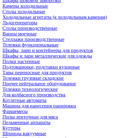
Шкафы шоковой заморозки
Камеры холодильные
Столы холодильные
Холодильные агрегаты (к холодильным камерам)
Льдогенераторы
Столы производственные
Ванны моечные
Стеллажи производственные
Тележки функциональные
Шкафы, лари и контейнеры для продуктов
Шкафы и лари металлические для одежды
Полки настенные
Подтоварники, подставки кухонные
Тары переносные для продуктов
Тележки грузовые складские
Прочее нейтральное оборудование
Тележки технологические
Для колбасного производства
Котлетные автоматы
Машина для нанесения панировки
Фаршемесы
Пилы ленточные для мяса
Пельменные аппараты
Куттеры
Шприцы вакуумные