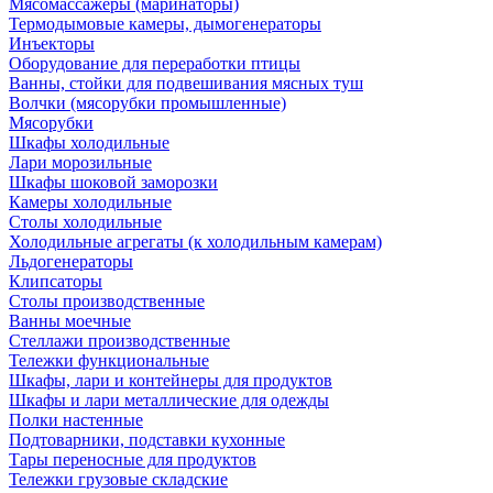
Мясомассажеры (маринаторы)
Термодымовые камеры, дымогенераторы
Инъекторы
Оборудование для переработки птицы
Ванны, стойки для подвешивания мясных туш
Волчки (мясорубки промышленные)
Мясорубки
Шкафы холодильные
Лари морозильные
Шкафы шоковой заморозки
Камеры холодильные
Столы холодильные
Холодильные агрегаты (к холодильным камерам)
Льдогенераторы
Клипсаторы
Столы производственные
Ванны моечные
Стеллажи производственные
Тележки функциональные
Шкафы, лари и контейнеры для продуктов
Шкафы и лари металлические для одежды
Полки настенные
Подтоварники, подставки кухонные
Тары переносные для продуктов
Тележки грузовые складские