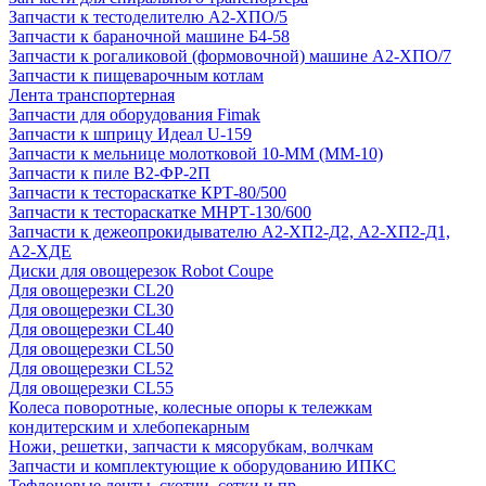
Запчасти к тестоделителю А2-ХПО/5
Запчасти к бараночной машине Б4-58
Запчасти к рогаликовой (формовочной) машине А2-ХПО/7
Запчасти к пищеварочным котлам
Лента транспортерная
Запчасти для оборудования Fimak
Запчасти к шприцу Идеал U-159
Запчасти к мельнице молотковой 10-ММ (ММ-10)
Запчасти к пиле В2-ФР-2П
Запчасти к тестораскатке КРТ-80/500
Запчасти к тестораскатке МНРТ-130/600
Запчасти к деже­опрокидывателю А2-ХП2-Д2, А2-ХП2-Д1,
А2-ХДЕ
Диски для овощерезок Robot Coupe
Для овощерезки CL20
Для овощерезки CL30
Для овощерезки CL40
Для овощерезки CL50
Для овощерезки CL52
Для овощерезки CL55
Колеса поворотные, колесные опоры к тележкам
кондитерским и хлебопекарным
Ножи, решетки, запчасти к мясорубкам, волчкам
Запчасти и комплектующие к оборудованию ИПКС
Тефлоновые ленты, скотчи, сетки и пр.