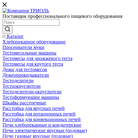
Поставщик профессионального пищевого оборудования
Каталог
Хлебопекарное оборудование
Просеиватели муки
Тестомесильные машины
Тестомесы для дрожжевого теста
Тестомесы для крутого теста
Дежи для тестомесов
Дежеопрокидыватели
Тестоделители
Тестоокруглители
Тестоделители-округлители
Тестоформующие машины
Шкафы расстоечные
Расстойка для ярусных печей
Расстойка для ротационных печей
Расстойка для конвекционных печей
Печи хлебопекарные и кондитерские
Печи электрические ярусные (подовые)
Печи газовые ярусные (подовые)