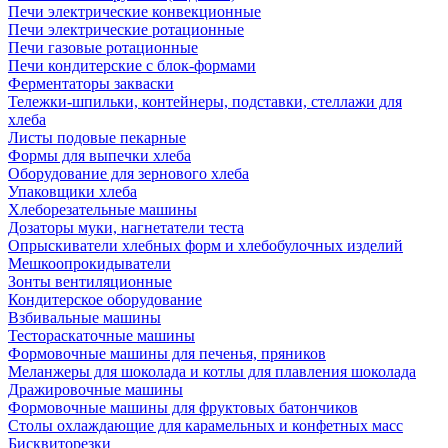
Печи электрические конвекционные
Печи электрические ротационные
Печи газовые ротационные
Печи кондитерские с блок-формами
Ферментаторы закваски
Тележки-шпильки, контейнеры, подставки, стеллажи для
хлеба
Листы подовые пекарные
Формы для выпечки хлеба
Оборудование для зернового хлеба
Упаковщики хлеба
Хлеборезательные машины
Дозаторы муки, нагнетатели теста
Опрыскиватели хлебных форм и хлебобулочных изделий
Мешкоопрокидыватели
Зонты вентиляционные
Кондитерское оборудование
Взбивальные машины
Тестораскаточные машины
Формовочные машины для печенья, пряников
Меланжеры для шоколада и котлы для плавления шоколада
Дражировочные машины
Формовочные машины для фруктовых батончиков
Столы охлаждающие для карамельных и конфетных масс
Бисквиторезки