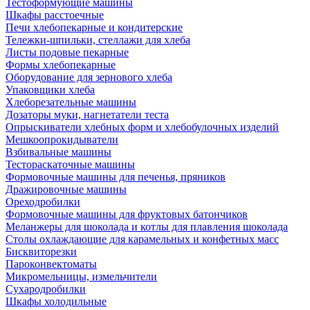
Тестоформующие машины
Шкафы расстоечные
Печи хлебопекарные и кондитерские
Тележки-шпильки, стеллажи для хлеба
Листы подовые пекарные
Формы хлебопекарные
Оборудование для зернового хлеба
Упаковщики хлеба
Хлеборезательные машины
Дозаторы муки, нагнетатели теста
Опрыскиватели хлебных форм и хлебобулочных изделий
Мешкоопрокидыватели
Взбивальные машины
Тестораскаточные машины
Формовочные машины для печенья, пряников
Дражировочные машины
Ореходробилки
Формовочные машины для фруктовых батончиков
Меланжеры для шоколада и котлы для плавления шоколада
Столы охлаждающие для карамельных и конфетных масс
Бисквиторезки
Пароконвектоматы
Микромельницы, измельчители
Сухародробилки
Шкафы холодильные