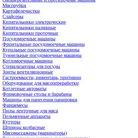
Мясорубки
Картофелечистки
Слайсеры
Кипятильники электрические
Кипятильники наливные
Кипятильники проточные
Посудомоечные машины
Фронтальные посудомоечные машины
Купольные посудомоечные машины
Туннельные посудомоечные машины
Котломоечные машины
Стерилизаторы для посуды
Зонты вентиляционные
Гастроемкости, инвентарь, противни
Оборудование для мясопереработки
Котлетные автоматы
Формовочные столы и барабаны
Машины для нанесения панировки
Фаршемесы
Пилы ленточные для мяса
Пельменные аппараты
Куттеры
Шприцы колбасные
Мясомассажеры (маринаторы)