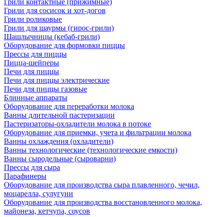
Грили контактные (прижимные)
Грили для сосисок и хот-догов
Грили роликовые
Грили для шаурмы (гирос-грили)
Шашлычницы (кебаб-грили)
Оборудование для формовки пиццы
Прессы для пиццы
Пицца-шейперы
Печи для пиццы
Печи для пиццы электрические
Печи для пиццы газовые
Блинные аппараты
Оборудование для переработки молока
Ванны длительной пастеризации
Пастеризаторы-охладители молока в потоке
Оборудование для приемки, учета и фильтрации молока
Ванны охлаждения (охладители)
Ванны технологические (технологические емкости)
Ванны сыродельные (сыроварни)
Прессы для сыра
Парафинеры
Оборудование для производства сыра плавленного, чечил,
моцарелла, сулугуни
Оборудование для производства восстановленного молока,
майонеза, кетчупа, соусов