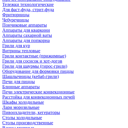
Тележки технологические
Для фаст-фуда, стрит-фуда
Фритюрницы
Чебуречницы
Пончиковые аппараты
Аппараты для кваркини
Аппараты сахарной ваты
Аппараты для попкорна
Грили для кур
Витрины тепловые
Грили контактные (прижимные)
Грили для сосисок и хот-догов
Грили для шаурмы (гирос-грили)
Оборудование для формовки пиццы
Шашлычницы (кебаб-грили)
Печи для пиццы
Блинные аппараты
Печи электрические конвекционные
Расстойка для конвекционных печей
Шкафы холодильные
Лари морозильные
Пивоохладители, кегераторы
Столы холодильные
Столы производственные
Ванны моечные