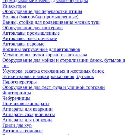
Термодымовые камеры, дымогенераторы
Инъекторы
Оборудование для переработки птицы
Волчки (мясорубки промышленные)
Ванны, стойки для подвешивания мясных туш
Оборудование для консервов
Автоклавы промышленные
Автоклавы электрические
Автоклавы паровые
Корзины загрузочные для автоклавов
Механизм выгрузки корзин из автоклава
Оборудование для мойки и стерилизации банок, бутылок и
пр.
Укупорка, закатка стеклянных и жестяных банок
Этикетировка и маркировка банок, бутылок
Парогенераторы
Оборудование для фаст-фуда и уличной торговли
Фритюрницы
Чебуречницы
Пончиковые аппараты
Аппараты для кваркини
Аппараты сахарной ваты
Аппараты для попкорна
Грили для кур
Витрины тепловые