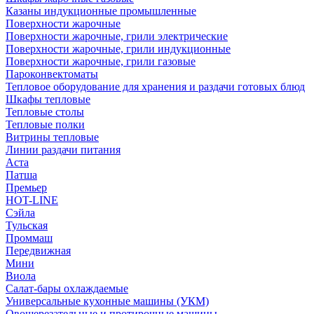
Казаны индукционные промышленные
Поверхности жарочные
Поверхности жарочные, грили электрические
Поверхности жарочные, грили индукционные
Поверхности жарочные, грили газовые
Пароконвектоматы
Тепловое оборудование для хранения и раздачи готовых блюд
Шкафы тепловые
Тепловые столы
Тепловые полки
Витрины тепловые
Линии раздачи питания
Аста
Патша
Премьер
HOT-LINE
Сэйла
Тульская
Проммаш
Передвижная
Мини
Виола
Салат-бары охлаждаемые
Универсальные кухонные машины (УКМ)
Овощерезательные и протирочные машины