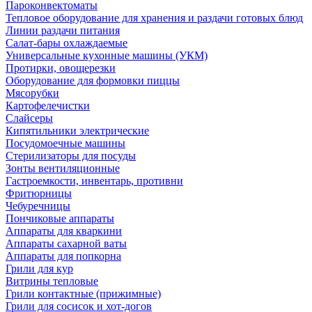
Пароконвектоматы
Тепловое оборудование для хранения и раздачи готовых блюд
Линии раздачи питания
Салат-бары охлаждаемые
Универсальные кухонные машины (УКМ)
Протирки, овощерезки
Оборудование для формовки пиццы
Мясорубки
Картофелечистки
Слайсеры
Кипятильники электрические
Посудомоечные машины
Стерилизаторы для посуды
Зонты вентиляционные
Гастроемкости, инвентарь, противни
Фритюрницы
Чебуречницы
Пончиковые аппараты
Аппараты для кваркини
Аппараты сахарной ваты
Аппараты для попкорна
Грили для кур
Витрины тепловые
Грили контактные (прижимные)
Грили для сосисок и хот-догов