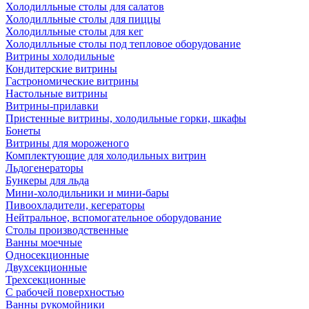
Холодилльные столы для салатов
Холодилльные столы для пиццы
Холодилльные столы для кег
Холодилльные столы под тепловое оборудование
Витрины холодильные
Кондитерские витрины
Гастрономические витрины
Настольные витрины
Витрины-прилавки
Пристенные витрины, холодильные горки, шкафы
Бонеты
Витрины для мороженого
Комплектующие для холодильных витрин
Льдогенераторы
Бункеры для льда
Мини-холодильники и мини-бары
Пивоохладители, кегераторы
Нейтральное, вспомогательное оборудование
Столы производственные
Ванны моечные
Односекционные
Двухсекционные
Трехсекционные
С рабочей поверхностью
Ванны рукомойники