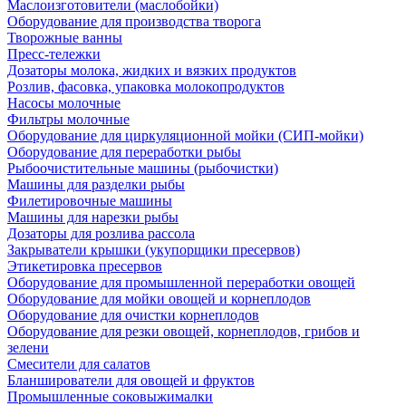
Маслоизготовители (маслобойки)
Оборудование для производства творога
Творожные ванны
Пресс-тележки
Дозаторы молока, жидких и вязких продуктов
Розлив, фасовка, упаковка молокопродуктов
Насосы молочные
Фильтры молочные
Оборудование для циркуляционной мойки (СИП-мойки)
Оборудование для переработки рыбы
Рыбоочистительные машины (рыбочистки)
Машины для разделки рыбы
Филетировочные машины
Машины для нарезки рыбы
Дозаторы для розлива рассола
Закрыватели крышки (укупорщики пресервов)
Этикетировка пресервов
Оборудование для промышленной переработки овощей
Оборудование для мойки овощей и корнеплодов
Оборудование для очистки корнеплодов
Оборудование для резки овощей, корнеплодов, грибов и
зелени
Смесители для салатов
Бланширователи для овощей и фруктов
Промышленные соковыжималки