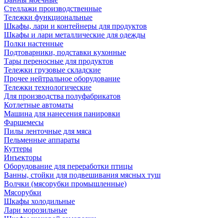
Стеллажи производственные
Тележки функциональные
Шкафы, лари и контейнеры для продуктов
Шкафы и лари металлические для одежды
Полки настенные
Подтоварники, подставки кухонные
Тары переносные для продуктов
Тележки грузовые складские
Прочее нейтральное оборудование
Тележки технологические
Для производства полуфабрикатов
Котлетные автоматы
Машина для нанесения панировки
Фаршемесы
Пилы ленточные для мяса
Пельменные аппараты
Куттеры
Инъекторы
Оборудование для переработки птицы
Ванны, стойки для подвешивания мясных туш
Волчки (мясорубки промышленные)
Мясорубки
Шкафы холодильные
Лари морозильные