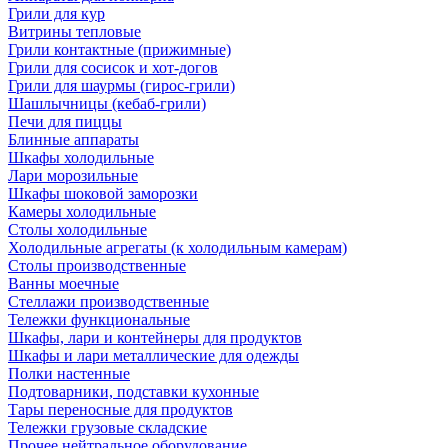
Грили для кур
Витрины тепловые
Грили контактные (прижимные)
Грили для сосисок и хот-догов
Грили для шаурмы (гирос-грили)
Шашлычницы (кебаб-грили)
Печи для пиццы
Блинные аппараты
Шкафы холодильные
Лари морозильные
Шкафы шоковой заморозки
Камеры холодильные
Столы холодильные
Холодильные агрегаты (к холодильным камерам)
Столы производственные
Ванны моечные
Стеллажи производственные
Тележки функциональные
Шкафы, лари и контейнеры для продуктов
Шкафы и лари металлические для одежды
Полки настенные
Подтоварники, подставки кухонные
Тары переносные для продуктов
Тележки грузовые складские
Прочее нейтральное оборудование