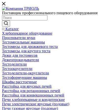
Поставщик профессионального пищевого оборудования
Каталог
Хлебопекарное оборудование
Просеиватели муки
Тестомесильные машины
Тестомесы для дрожжевого теста
Тестомесы для крутого теста
Дежи для тестомесов
Дежеопрокидыватели
Тестоделители
Тестоокруглители
Тестоделители-округлители
Тестоформующие машины
Шкафы расстоечные
Расстойка для ярусных печей
Расстойка для ротационных печей
Расстойка для конвекционных печей
Печи хлебопекарные и кондитерские
Печи электрические ярусные (подовые)
Печи газовые ярусные (подовые)