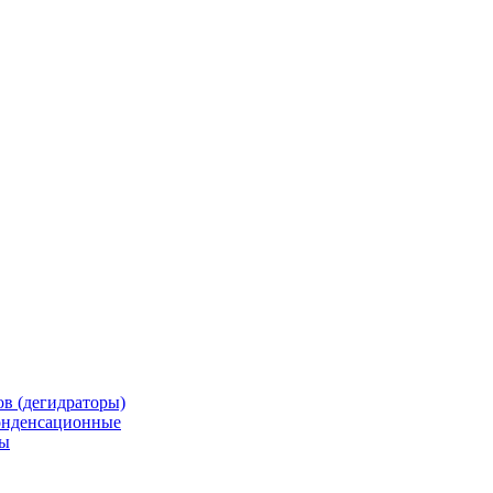
в (дегидраторы)
онденсационные
мы