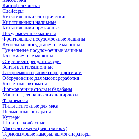
Картофелечистки
Слайсеры
Кипятильники электрические
Кипятильники наливные
Кипятильники проточные
Посудомоечные машины
Фронтальные посудомоечные машины
Купольные посудомоечные машины
Туннельные посудомоечные машины
Котломоечные машины
Стерилизаторы для посуды
Зонты вентиляционные
Гастроемкости, инвентарь, противни
Оборудование для мясопереработки
Котлетные автоматы
Формовочные столы и барабаны
Машины для нанесения панировки
Фаршемесы
Пилы ленточные для мяса
Пельменные аппараты
Куттеры
Шприцы колбасные
Мясомассажеры (маринаторы)
Термодымовые камеры, дымогенераторы