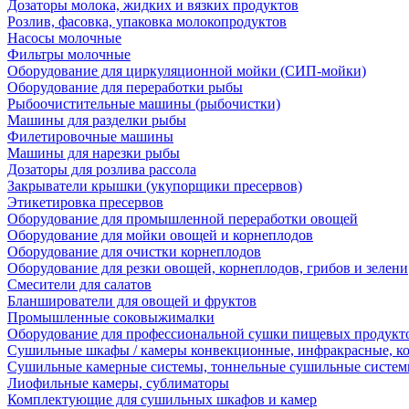
Дозаторы молока, жидких и вязких продуктов
Розлив, фасовка, упаковка молокопродуктов
Насосы молочные
Фильтры молочные
Оборудование для циркуляционной мойки (СИП-мойки)
Оборудование для переработки рыбы
Рыбоочистительные машины (рыбочистки)
Машины для разделки рыбы
Филетировочные машины
Машины для нарезки рыбы
Дозаторы для розлива рассола
Закрыватели крышки (укупорщики пресервов)
Этикетировка пресервов
Оборудование для промышленной переработки овощей
Оборудование для мойки овощей и корнеплодов
Оборудование для очистки корнеплодов
Оборудование для резки овощей, корнеплодов, грибов и зелени
Смесители для салатов
Бланширователи для овощей и фруктов
Промышленные соковыжималки
Оборудование для профессиональной сушки пищевых продукто
Сушильные шкафы / камеры конвекционные, инфракрасные, к
Сушильные камерные системы, тоннельные сушильные систе
Лиофильные камеры, сублиматоры
Комплектующие для сушильных шкафов и камер