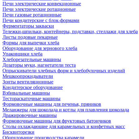
Печи электрические конвекционные
Печи электрические ротационные
Печи газовые ротационные
Печи кондитерские с блок-формами
Ферментаторы закваски
Тележки-шпильки, контейнеры, подставки, стеллажи для хлеба
Листы подовые пекарные
Формы для выпечки хлеба
Оборудование для зернового хлеба
Упаковщики хлеба
Хлеборезательные машины
Дозаторы муки, нагнетатели теста
Опрыскиватели хлебных форм и хлебобулочных изделий
Мешкоопрокидыватели
Зонты вентиляционные
Кондитерское оборудование
Взбивальные машины
Тестораскаточные машины
Формовочные машины для печенья, пряников
Меланжеры для шоколада и котлы для плавления шоколада
Дражировочные машины
Формовочные машины для фруктовых батончиков
Столы охлаждающие для карамельных и конфетных масс
Бисквиторезки
Оборудование производства карамели