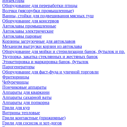
Инъекторы
Оборудование для переработки птицы
Волчки (мясорубки промышленные)
Ванны, стойки для подвешивания мясных туш
Оборудование для консервов
Автоклавы промышленные
Автоклавы электрические
Автоклавы паровые
Корзины загрузочные для автоклавов
Механизм выгрузки корзин из автоклава
Оборудование для мойки и стерилизации банок, бутылок и пр.
Укупорка, закатка стеклянных и жестяных банок
Этикетировка и маркировка банок, бутылок
Парогенераторы
Оборудование для фаст-фуда и уличной торговли
Фритюрницы
Чебуречницы
Пончиковые аппараты
Аппараты для кваркини
Аппараты сахарной ваты
Аппараты для попкорна
Грили для кур
Витрины тепловые
Грили контактные (прижимные)
Грили для сосисок и хот-догов