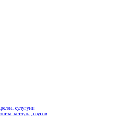
релла, сулугуни
неза, кетчупа, соусов