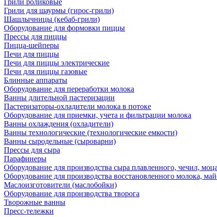
Грили роликовые
Грили для шаурмы (гирос-грили)
Шашлычницы (кебаб-грили)
Оборудование для формовки пиццы
Прессы для пиццы
Пицца-шейперы
Печи для пиццы
Печи для пиццы электрические
Печи для пиццы газовые
Блинные аппараты
Оборудование для переработки молока
Ванны длительной пастеризации
Пастеризаторы-охладители молока в потоке
Оборудование для приемки, учета и фильтрации молока
Ванны охлаждения (охладители)
Ванны технологические (технологические емкости)
Ванны сыродельные (сыроварни)
Прессы для сыра
Парафинеры
Оборудование для производства сыра плавленного, чечил, моца
Оборудование для производства восстановленного молока, майо
Маслоизготовители (маслобойки)
Оборудование для производства творога
Творожные ванны
Пресс-тележки