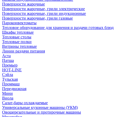
Поверхности жарочные
Поверхности жарочные, грили электрические
Поверхности жарочные, грили индукционные
Поверхности жарочные, грили газовые
Пароконвектоматы
Тепловое оборудование для хранения и раздачи готовых блюд
Шкафы тепловые
Тепловые столы
Тепловые полки
Витрины тепловые
Линии раздачи питания
Аста
Патша
Премьер
HOT-LINE
Сэйла
Тульская
Проммаш
Передвижная
Мини
Виола
Салат-бары охлаждаемые
Универсальные кухонные машины (УКМ)
Овощерезательные и протирочные машины
Мясорубки