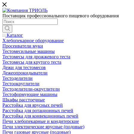
Поставщик профессионального пищевого оборудования
Каталог
Хлебопекарное оборудование
Просеиватели муки
Тестомесильные машины
Тестомесы для дрожжевого теста
Тестомесы для крутого теста
Дежи для тестомесов
Дежеопрокидыватели
Тестоделители
Тестоокруглители
Тестоделители-округлители
Тестоформующие машины
Шкафы расстоечные
Расстойка для ярусных печей
Расстойка для ротационных печей
Расстойка для конвекционных печей
Печи хлебопекарные и кондитерские
Печи электрические ярусные (подовые)
Печи газовые ярусные (подовые)