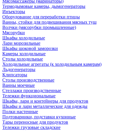
Мясомассажеры (маринаторы)
Термодымовые камеры, дымогенераторы
Инъекторы
Оборудование для переработки птицы
Ванны, стойки для подвешивания мясных туш
Волчки (мясорубки промышленные)
Мясорубки
Шкафы холодильные
Лари морозильные
Шкафы шоковой заморозки
Камеры холодильные
Столы холодильные
Холодильные агрегаты (к холодильным камерам)
Льдогенераторы
Клипсаторы
Столы производственные
Ванны моечные
Стеллажи производственные
Тележки функциональные
Шкафы, лари и контейнеры для продуктов
Шкафы и лари металлические для одежды
Полки настенные
Подтоварники, подставки кухонные
Тары переносные для продуктов
Тележки грузовые складские