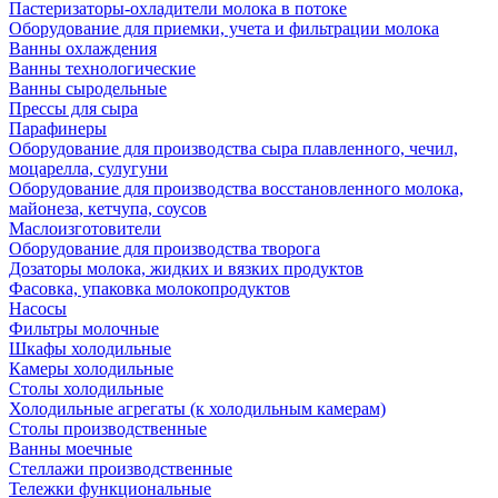
Пастеризаторы-охладители молока в потоке
Оборудование для приемки, учета и фильтрации молока
Ванны охлаждения
Ванны технологические
Ванны сыродельные
Прессы для сыра
Парафинеры
Оборудование для производства сыра плавленного, чечил,
моцарелла, сулугуни
Оборудование для производства восстановленного молока,
майонеза, кетчупа, соусов
Маслоизготовители
Оборудование для производства творога
Дозаторы молока, жидких и вязких продуктов
Фасовка, упаковка молокопродуктов
Насосы
Фильтры молочные
Шкафы холодильные
Камеры холодильные
Столы холодильные
Холодильные агрегаты (к холодильным камерам)
Столы производственные
Ванны моечные
Стеллажи производственные
Тележки функциональные