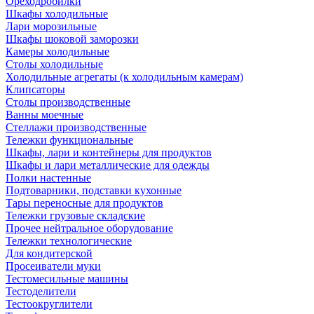
Ореходробилки
Шкафы холодильные
Лари морозильные
Шкафы шоковой заморозки
Камеры холодильные
Столы холодильные
Холодильные агрегаты (к холодильным камерам)
Клипсаторы
Столы производственные
Ванны моечные
Стеллажи производственные
Тележки функциональные
Шкафы, лари и контейнеры для продуктов
Шкафы и лари металлические для одежды
Полки настенные
Подтоварники, подставки кухонные
Тары переносные для продуктов
Тележки грузовые складские
Прочее нейтральное оборудование
Тележки технологические
Для кондитерской
Просеиватели муки
Тестомесильные машины
Тестоделители
Тестоокруглители