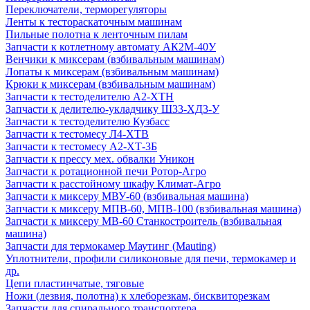
Переключатели, терморегуляторы
Ленты к тестораскаточным машинам
Пильные полотна к ленточным пилам
Запчасти к котлетному автомату АК2М-40У
Венчики к миксерам (взбивальным машинам)
Лопаты к миксерам (взбивальным машинам)
Крюки к миксерам (взбивальным машинам)
Запчасти к тестоделителю А2-ХТН
Запчасти к делителю-укладчику Ш33-ХД3-У
Запчасти к тестоделителю Кузбасс
Запчасти к тестомесу Л4-ХТВ
Запчасти к тестомесу А2-ХТ-3Б
Запчасти к прессу мех. обвалки Уникон
Запчасти к ротационной печи Ротор-Агро
Запчасти к расстойному шкафу Климат-Агро
Запчасти к миксеру МВУ-60 (взбивальная машина)
Запчасти к миксеру МПВ-60, МПВ-100 (взбивальная машина)
Запчасти к миксеру МВ-60 Станкостроитель (взбивальная
машина)
Запчасти для термокамер Маутинг (Mauting)
Уплотнители, профили силиконовые для печи, термокамер и
др.
Цепи пластинчатые, тяговые
Ножи (лезвия, полотна) к хлеборезкам, бисквиторезкам
Запчасти для спирального транспортера