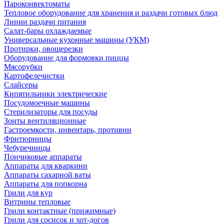
Пароконвектоматы
Тепловое оборудование для хранения и раздачи готовых блюд
Линии раздачи питания
Салат-бары охлаждаемые
Универсальные кухонные машины (УКМ)
Протирки, овощерезки
Оборудование для формовки пиццы
Мясорубки
Картофелечистки
Слайсеры
Кипятильники электрические
Посудомоечные машины
Стерилизаторы для посуды
Зонты вентиляционные
Гастроемкости, инвентарь, противни
Фритюрницы
Чебуречницы
Пончиковые аппараты
Аппараты для кваркини
Аппараты сахарной ваты
Аппараты для попкорна
Грили для кур
Витрины тепловые
Грили контактные (прижимные)
Грили для сосисок и хот-догов