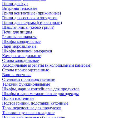
Грили для кур
Витрины тепловые
Грили контактные (прижимные)
Грили для сосисок и хот-догов
Грили для шаурмы (гирос-грили)
Шашлычницы (кебаб-грили)
Печи для пиццы
Блинные аппараты
Шкафы холодильные
Лари морозильные
Шкафы шоковой заморозки
Камеры холодильные
Столы холодильные
Холодильные агрегаты (к холодильным камерам)
Столы производственные
Ванны моечные
Стеллажи производственные
Тележки функциональные
Шкафы, лари и контейнеры для продуктов
Шкафы и лари металлические для одежды
Полки настенные
Подтоварники, подставки кухонные
Тары переносные для продуктов
Тележки грузовые складские
Прочее нейтральное оборудование