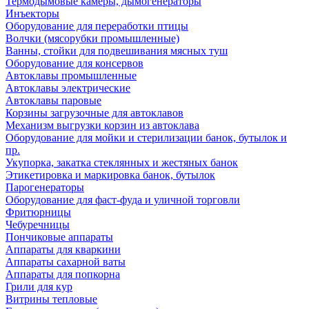
Термодымовые камеры, дымогенераторы
Инъекторы
Оборудование для переработки птицы
Волчки (мясорубки промышленные)
Ванны, стойки для подвешивания мясных туш
Оборудование для консервов
Автоклавы промышленные
Автоклавы электрические
Автоклавы паровые
Корзины загрузочные для автоклавов
Механизм выгрузки корзин из автоклава
Оборудование для мойки и стерилизации банок, бутылок и
пр.
Укупорка, закатка стеклянных и жестяных банок
Этикетировка и маркировка банок, бутылок
Парогенераторы
Оборудование для фаст-фуда и уличной торговли
Фритюрницы
Чебуречницы
Пончиковые аппараты
Аппараты для кваркини
Аппараты сахарной ваты
Аппараты для попкорна
Грили для кур
Витрины тепловые