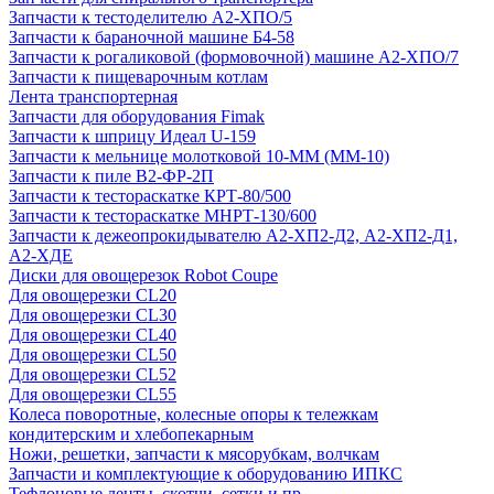
Запчасти к тестоделителю А2-ХПО/5
Запчасти к бараночной машине Б4-58
Запчасти к рогаликовой (формовочной) машине А2-ХПО/7
Запчасти к пищеварочным котлам
Лента транспортерная
Запчасти для оборудования Fimak
Запчасти к шприцу Идеал U-159
Запчасти к мельнице молотковой 10-ММ (ММ-10)
Запчасти к пиле В2-ФР-2П
Запчасти к тестораскатке КРТ-80/500
Запчасти к тестораскатке МНРТ-130/600
Запчасти к деже­опрокидывателю А2-ХП2-Д2, А2-ХП2-Д1,
А2-ХДЕ
Диски для овощерезок Robot Coupe
Для овощерезки CL20
Для овощерезки CL30
Для овощерезки CL40
Для овощерезки CL50
Для овощерезки CL52
Для овощерезки CL55
Колеса поворотные, колесные опоры к тележкам
кондитерским и хлебопекарным
Ножи, решетки, запчасти к мясорубкам, волчкам
Запчасти и комплектующие к оборудованию ИПКС
Тефлоновые ленты, скотчи, сетки и пр.