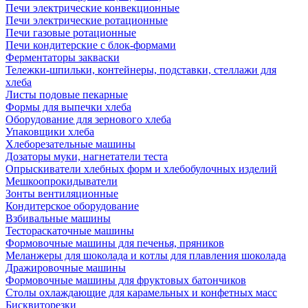
Печи электрические конвекционные
Печи электрические ротационные
Печи газовые ротационные
Печи кондитерские с блок-формами
Ферментаторы закваски
Тележки-шпильки, контейнеры, подставки, стеллажи для
хлеба
Листы подовые пекарные
Формы для выпечки хлеба
Оборудование для зернового хлеба
Упаковщики хлеба
Хлеборезательные машины
Дозаторы муки, нагнетатели теста
Опрыскиватели хлебных форм и хлебобулочных изделий
Мешкоопрокидыватели
Зонты вентиляционные
Кондитерское оборудование
Взбивальные машины
Тестораскаточные машины
Формовочные машины для печенья, пряников
Меланжеры для шоколада и котлы для плавления шоколада
Дражировочные машины
Формовочные машины для фруктовых батончиков
Столы охлаждающие для карамельных и конфетных масс
Бисквиторезки