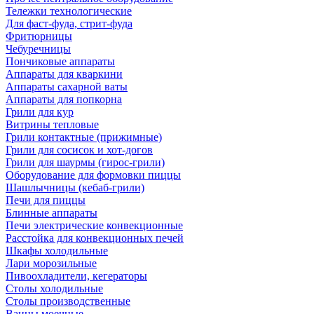
Тележки технологические
Для фаст-фуда, стрит-фуда
Фритюрницы
Чебуречницы
Пончиковые аппараты
Аппараты для кваркини
Аппараты сахарной ваты
Аппараты для попкорна
Грили для кур
Витрины тепловые
Грили контактные (прижимные)
Грили для сосисок и хот-догов
Грили для шаурмы (гирос-грили)
Оборудование для формовки пиццы
Шашлычницы (кебаб-грили)
Печи для пиццы
Блинные аппараты
Печи электрические конвекционные
Расстойка для конвекционных печей
Шкафы холодильные
Лари морозильные
Пивоохладители, кегераторы
Столы холодильные
Столы производственные
Ванны моечные