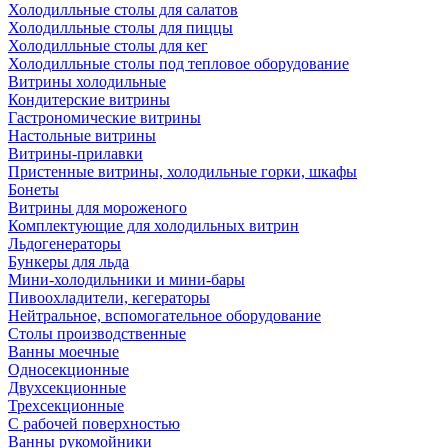
Холодилльные столы для салатов
Холодилльные столы для пиццы
Холодилльные столы для кег
Холодилльные столы под тепловое оборудование
Витрины холодильные
Кондитерские витрины
Гастрономические витрины
Настольные витрины
Витрины-прилавки
Пристенные витрины, холодильные горки, шкафы
Бонеты
Витрины для мороженого
Комплектующие для холодильных витрин
Льдогенераторы
Бункеры для льда
Мини-холодильники и мини-бары
Пивоохладители, кегераторы
Нейтральное, вспомогательное оборудование
Столы производственные
Ванны моечные
Односекционные
Двухсекционные
Трехсекционные
С рабочей поверхностью
Ванны рукомойники