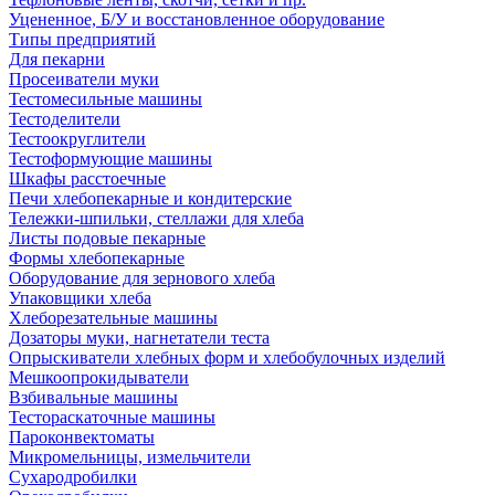
Уцененное, Б/У и восстановленное оборудование
Типы предприятий
Для пекарни
Просеиватели муки
Тестомесильные машины
Тестоделители
Тестоокруглители
Тестоформующие машины
Шкафы расстоечные
Печи хлебопекарные и кондитерские
Тележки-шпильки, стеллажи для хлеба
Листы подовые пекарные
Формы хлебопекарные
Оборудование для зернового хлеба
Упаковщики хлеба
Хлеборезательные машины
Дозаторы муки, нагнетатели теста
Опрыскиватели хлебных форм и хлебобулочных изделий
Мешкоопрокидыватели
Взбивальные машины
Тестораскаточные машины
Пароконвектоматы
Микромельницы, измельчители
Сухародробилки