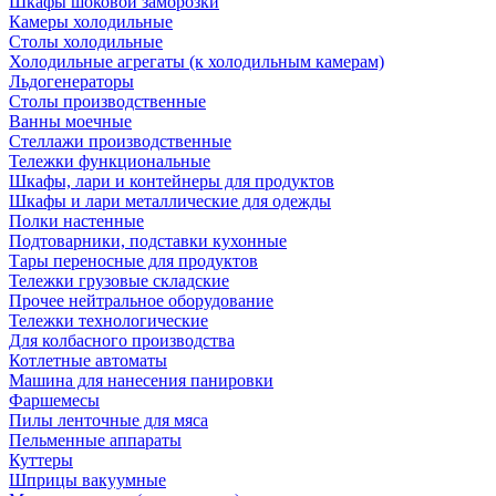
Шкафы шоковой заморозки
Камеры холодильные
Столы холодильные
Холодильные агрегаты (к холодильным камерам)
Льдогенераторы
Столы производственные
Ванны моечные
Стеллажи производственные
Тележки функциональные
Шкафы, лари и контейнеры для продуктов
Шкафы и лари металлические для одежды
Полки настенные
Подтоварники, подставки кухонные
Тары переносные для продуктов
Тележки грузовые складские
Прочее нейтральное оборудование
Тележки технологические
Для колбасного производства
Котлетные автоматы
Машина для нанесения панировки
Фаршемесы
Пилы ленточные для мяса
Пельменные аппараты
Куттеры
Шприцы вакуумные