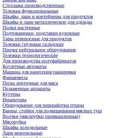
Стеллажи производственные
Тележки функциональные
Шкафы, лари и контейнеры для продуктов
Шкафы и лари металлические для одежды
Полки настенные
Подтоварники, подставки кухонные
Тары переносные для продуктов
Тележки грузовые складские
Прочее нейтральное оборудование
Тележки технологические
Для производства полуфабрикатов
Котлетные автоматы
Машина для нанесения панировки
Фаршемесы
Пилы ленточные для мяса
Пельменные аппараты
Куттеры
Инъекторы
Оборудование для переработки птицы
Ванны, стойки для подвешивания мясных туш
Волчки (мясорубки промышленные)
Мясорубки
Шкафы холодильные
Лари морозильные