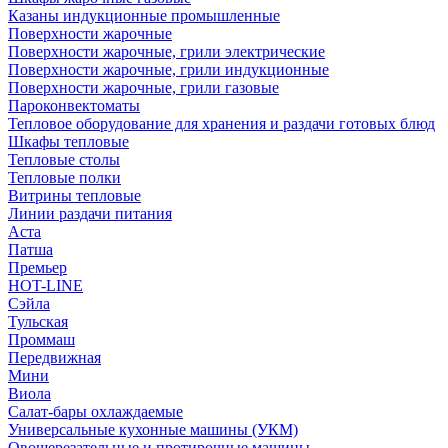
Казаны индукционные промышленные
Поверхности жарочные
Поверхности жарочные, грили электрические
Поверхности жарочные, грили индукционные
Поверхности жарочные, грили газовые
Пароконвектоматы
Тепловое оборудование для хранения и раздачи готовых блюд
Шкафы тепловые
Тепловые столы
Тепловые полки
Витрины тепловые
Линии раздачи питания
Аста
Патша
Премьер
HOT-LINE
Сэйла
Тульская
Проммаш
Передвижная
Мини
Виола
Салат-бары охлаждаемые
Универсальные кухонные машины (УКМ)
Овощерезательные и протирочные машины