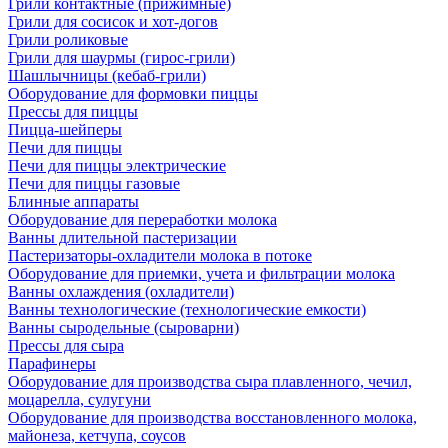
Грили контактные (прижимные)
Грили для сосисок и хот-догов
Грили роликовые
Грили для шаурмы (гирос-грили)
Шашлычницы (кебаб-грили)
Оборудование для формовки пиццы
Прессы для пиццы
Пицца-шейперы
Печи для пиццы
Печи для пиццы электрические
Печи для пиццы газовые
Блинные аппараты
Оборудование для переработки молока
Ванны длительной пастеризации
Пастеризаторы-охладители молока в потоке
Оборудование для приемки, учета и фильтрации молока
Ванны охлаждения (охладители)
Ванны технологические (технологические емкости)
Ванны сыродельные (сыроварни)
Прессы для сыра
Парафинеры
Оборудование для производства сыра плавленного, чечил,
моцарелла, сулугуни
Оборудование для производства восстановленного молока,
майонеза, кетчупа, соусов