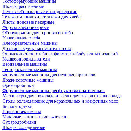
Тестоформующие машины
Шкафы расстоечные
Печи хлебопекарные и кондитерские
Тележки-шпильки, стеллажи для хлеба
Листы подовые пекарные
Формы хлебопекарные
Оборудование для зернового хлеба
Упаковщики хлеба
Хлеборезательные машины
Дозаторы муки, нагнетатели теста
Опрыскиватели хлебных форм и хлебобулочных изделий
Мешкоопрокидыватели
Взбивальные машины
Тестораскаточные машины
Формовочные машины для печенья, пряников
Дражировочные машины
Ореходробилки
Формовочные машины для фруктовых батончиков
Меланжеры для шоколада и котлы для плавления шоколада
Столы охлаждающие для карамельных и конфетных масс
Бисквиторезки
Пароконвектоматы
Микромельницы, измельчители
Сухародробилки
Шкафы холодильные