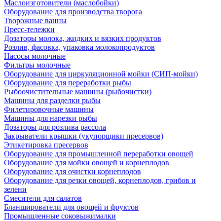
Маслоизготовители (маслобойки)
Оборудование для производства творога
Творожные ванны
Пресс-тележки
Дозаторы молока, жидких и вязких продуктов
Розлив, фасовка, упаковка молокопродуктов
Насосы молочные
Фильтры молочные
Оборудование для циркуляционной мойки (СИП-мойки)
Оборудование для переработки рыбы
Рыбоочистительные машины (рыбочистки)
Машины для разделки рыбы
Филетировочные машины
Машины для нарезки рыбы
Дозаторы для розлива рассола
Закрыватели крышки (укупорщики пресервов)
Этикетировка пресервов
Оборудование для промышленной переработки овощей
Оборудование для мойки овощей и корнеплодов
Оборудование для очистки корнеплодов
Оборудование для резки овощей, корнеплодов, грибов и
зелени
Смесители для салатов
Бланширователи для овощей и фруктов
Промышленные соковыжималки