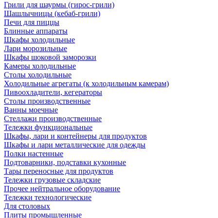
Грили для шаурмы (гирос-грили)
Шашлычницы (кебаб-грили)
Печи для пиццы
Блинные аппараты
Шкафы холодильные
Лари морозильные
Шкафы шоковой заморозки
Камеры холодильные
Столы холодильные
Холодильные агрегаты (к холодильным камерам)
Пивоохладители, кегераторы
Столы производственные
Ванны моечные
Стеллажи производственные
Тележки функциональные
Шкафы, лари и контейнеры для продуктов
Шкафы и лари металлические для одежды
Полки настенные
Подтоварники, подставки кухонные
Тары переносные для продуктов
Тележки грузовые складские
Прочее нейтральное оборудование
Тележки технологические
Для столовых
Плиты промышленные