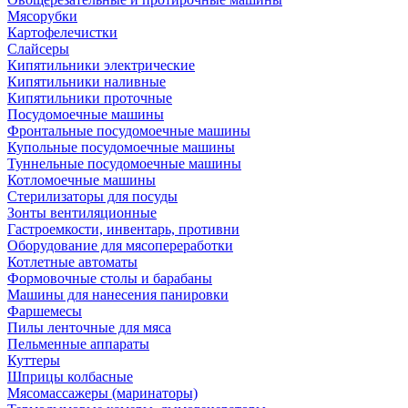
Мясорубки
Картофелечистки
Слайсеры
Кипятильники электрические
Кипятильники наливные
Кипятильники проточные
Посудомоечные машины
Фронтальные посудомоечные машины
Купольные посудомоечные машины
Туннельные посудомоечные машины
Котломоечные машины
Стерилизаторы для посуды
Зонты вентиляционные
Гастроемкости, инвентарь, противни
Оборудование для мясопереработки
Котлетные автоматы
Формовочные столы и барабаны
Машины для нанесения панировки
Фаршемесы
Пилы ленточные для мяса
Пельменные аппараты
Куттеры
Шприцы колбасные
Мясомассажеры (маринаторы)