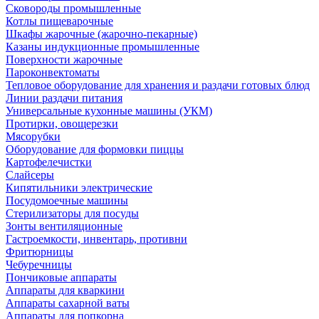
Сковороды промышленные
Котлы пищеварочные
Шкафы жарочные (жарочно-пекарные)
Казаны индукционные промышленные
Поверхности жарочные
Пароконвектоматы
Тепловое оборудование для хранения и раздачи готовых блюд
Линии раздачи питания
Универсальные кухонные машины (УКМ)
Протирки, овощерезки
Мясорубки
Оборудование для формовки пиццы
Картофелечистки
Слайсеры
Кипятильники электрические
Посудомоечные машины
Стерилизаторы для посуды
Зонты вентиляционные
Гастроемкости, инвентарь, противни
Фритюрницы
Чебуречницы
Пончиковые аппараты
Аппараты для кваркини
Аппараты сахарной ваты
Аппараты для попкорна