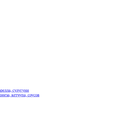
релла, сулугуни
неза, кетчупа, соусов