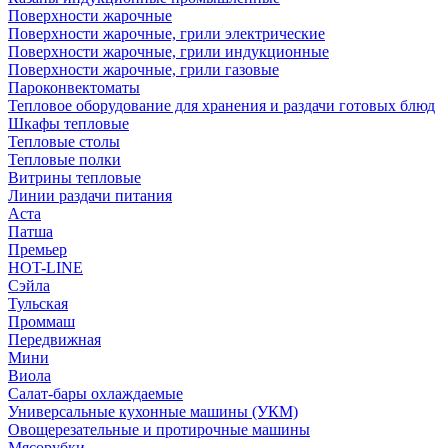
Поверхности жарочные
Поверхности жарочные, грили электрические
Поверхности жарочные, грили индукционные
Поверхности жарочные, грили газовые
Пароконвектоматы
Тепловое оборудование для хранения и раздачи готовых блюд
Шкафы тепловые
Тепловые столы
Тепловые полки
Витрины тепловые
Линии раздачи питания
Аста
Патша
Премьер
HOT-LINE
Сэйла
Тульская
Проммаш
Передвижная
Мини
Виола
Салат-бары охлаждаемые
Универсальные кухонные машины (УКМ)
Овощерезательные и протирочные машины
Мясорубки