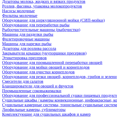
Дозаторы молока, жидких и вязких продуктов
Розлив, фасовка, упаковка молокопродуктов
Насосы молочные
Фильтры молочные
Оборудование для циркуляционной мойки (СИП-мойки)
Оборудование для переработки рыбы
Рыбоочистительные машины (рыбочистки)
Машины для разделки рыбы
Филетировочные машины
Машины для нарезки рыбы
Дозаторы для розлива рассола
Закрыватели крышки (укупорщики пресервов)
Этикетировка пресервов
Оборудование для промышленной переработки овощей
Оборудование для мойки овощей и корнеплодов
Оборудование для очистки корнеплодов
Оборудование для резки овощей, корнеплодов, грибов и зелени
Смесители для салатов
Бланширователи для овощей и фруктов
Промышленные соковыжималки
Оборудование для профессиональной сушки пищевых продукто
Сушильные шкафы / камеры конвекционные, инфракрасные, к
Сушильные камерные системы, тоннельные сушильные систе
Лиофильные камеры, сублиматоры
Комплектующие для сушильных шкафов и камер