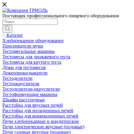
Поставщик профессионального пищевого оборудования
Каталог
Хлебопекарное оборудование
Просеиватели муки
Тестомесильные машины
Тестомесы для дрожжевого теста
Тестомесы для крутого теста
Дежи для тестомесов
Дежеопрокидыватели
Тестоделители
Тестоокруглители
Тестоделители-округлители
Тестоформующие машины
Шкафы расстоечные
Расстойка для ярусных печей
Расстойка для ротационных печей
Расстойка для конвекционных печей
Печи хлебопекарные и кондитерские
Печи электрические ярусные (подовые)
Печи газовые ярусные (подовые)