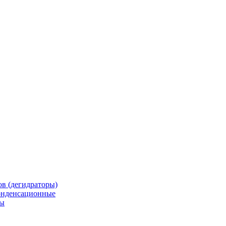
в (дегидраторы)
онденсационные
мы