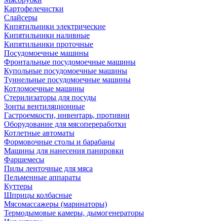
Картофелечистки
Слайсеры
Кипятильники электрические
Кипятильники наливные
Кипятильники проточные
Посудомоечные машины
Фронтальные посудомоечные машины
Купольные посудомоечные машины
Туннельные посудомоечные машины
Котломоечные машины
Стерилизаторы для посуды
Зонты вентиляционные
Гастроемкости, инвентарь, противни
Оборудование для мясопереработки
Котлетные автоматы
Формовочные столы и барабаны
Машины для нанесения панировки
Фаршемесы
Пилы ленточные для мяса
Пельменные аппараты
Куттеры
Шприцы колбасные
Мясомассажеры (маринаторы)
Термодымовые камеры, дымогенераторы