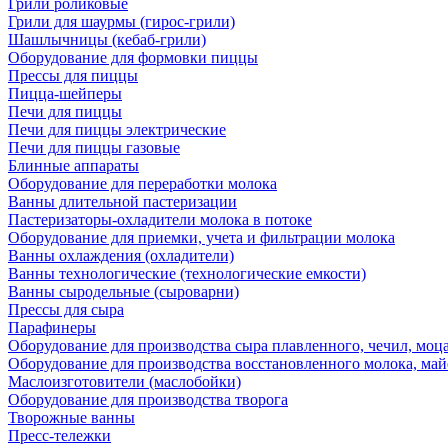
Грили роликовые
Грили для шаурмы (гирос-грили)
Шашлычницы (кебаб-грили)
Оборудование для формовки пиццы
Прессы для пиццы
Пицца-шейперы
Печи для пиццы
Печи для пиццы электрические
Печи для пиццы газовые
Блинные аппараты
Оборудование для переработки молока
Ванны длительной пастеризации
Пастеризаторы-охладители молока в потоке
Оборудование для приемки, учета и фильтрации молока
Ванны охлаждения (охладители)
Ванны технологические (технологические емкости)
Ванны сыродельные (сыроварни)
Прессы для сыра
Парафинеры
Оборудование для производства сыра плавленного, чечил, моца
Оборудование для производства восстановленного молока, майо
Маслоизготовители (маслобойки)
Оборудование для производства творога
Творожные ванны
Пресс-тележки