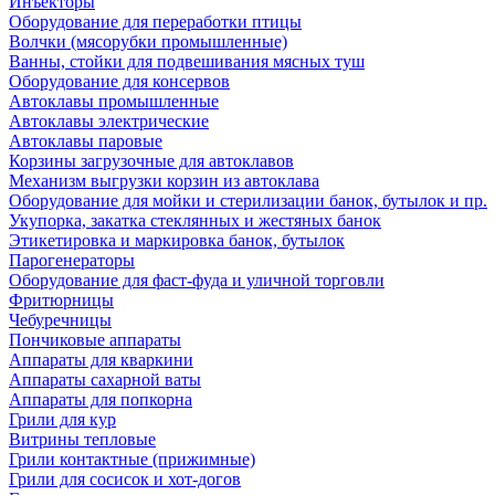
Инъекторы
Оборудование для переработки птицы
Волчки (мясорубки промышленные)
Ванны, стойки для подвешивания мясных туш
Оборудование для консервов
Автоклавы промышленные
Автоклавы электрические
Автоклавы паровые
Корзины загрузочные для автоклавов
Механизм выгрузки корзин из автоклава
Оборудование для мойки и стерилизации банок, бутылок и пр.
Укупорка, закатка стеклянных и жестяных банок
Этикетировка и маркировка банок, бутылок
Парогенераторы
Оборудование для фаст-фуда и уличной торговли
Фритюрницы
Чебуречницы
Пончиковые аппараты
Аппараты для кваркини
Аппараты сахарной ваты
Аппараты для попкорна
Грили для кур
Витрины тепловые
Грили контактные (прижимные)
Грили для сосисок и хот-догов