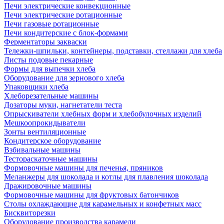
Печи электрические конвекционные
Печи электрические ротационные
Печи газовые ротационные
Печи кондитерские с блок-формами
Ферментаторы закваски
Тележки-шпильки, контейнеры, подставки, стеллажи для хлеба
Листы подовые пекарные
Формы для выпечки хлеба
Оборудование для зернового хлеба
Упаковщики хлеба
Хлеборезательные машины
Дозаторы муки, нагнетатели теста
Опрыскиватели хлебных форм и хлебобулочных изделий
Мешкоопрокидыватели
Зонты вентиляционные
Кондитерское оборудование
Взбивальные машины
Тестораскаточные машины
Формовочные машины для печенья, пряников
Меланжеры для шоколада и котлы для плавления шоколада
Дражировочные машины
Формовочные машины для фруктовых батончиков
Столы охлаждающие для карамельных и конфетных масс
Бисквиторезки
Оборудование производства карамели