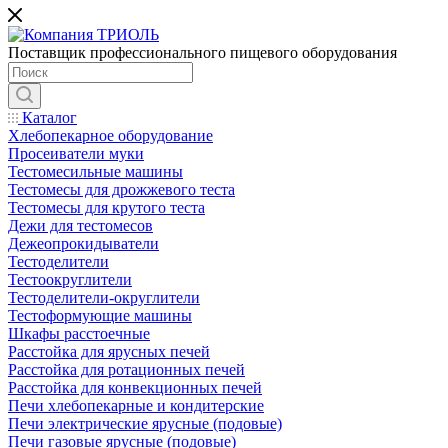
Поставщик профессионального пищевого оборудования
Каталог
Хлебопекарное оборудование
Просеиватели муки
Тестомесильные машины
Тестомесы для дрожжевого теста
Тестомесы для крутого теста
Дежи для тестомесов
Дежеопрокидыватели
Тестоделители
Тестоокруглители
Тестоделители-округлители
Тестоформующие машины
Шкафы расстоечные
Расстойка для ярусных печей
Расстойка для ротационных печей
Расстойка для конвекционных печей
Печи хлебопекарные и кондитерские
Печи электрические ярусные (подовые)
Печи газовые ярусные (подовые)