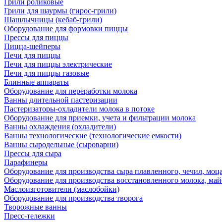
Грили роликовые
Грили для шаурмы (гирос-грили)
Шашлычницы (кебаб-грили)
Оборудование для формовки пиццы
Прессы для пиццы
Пицца-шейперы
Печи для пиццы
Печи для пиццы электрические
Печи для пиццы газовые
Блинные аппараты
Оборудование для переработки молока
Ванны длительной пастеризации
Пастеризаторы-охладители молока в потоке
Оборудование для приемки, учета и фильтрации молока
Ванны охлаждения (охладители)
Ванны технологические (технологические емкости)
Ванны сыродельные (сыроварни)
Прессы для сыра
Парафинеры
Оборудование для производства сыра плавленного, чечил, моца
Оборудование для производства восстановленного молока, майо
Маслоизготовители (маслобойки)
Оборудование для производства творога
Творожные ванны
Пресс-тележки