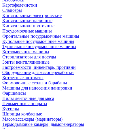
Картофелечистки
Слайсеры
Кипятильники электрические
Кипятильники наливные
Кипятильники проточные
Посудомоечные машины
Фронтальные посудомоечные машины
Купольные посудомоечные машины
Туннельные посудомоечные машины
Котломоечные машины
Стерилизаторы для посуды
Зонты вентиляционные
Гастроемкости, инвентарь, противни
Оборудование для мясопереработки
Котлетные автоматы
Формовочные столы и барабаны
Машины для нанесения панировки
Фаршемесы
Пилы ленточные для мяса
Пельменные аппараты
Куттеры
Шприцы колбасные
Мясомассажеры (маринаторы)
Термодымовые камеры, дымогенераторы