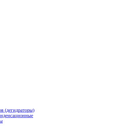
в (дегидраторы)
онденсационные
мы