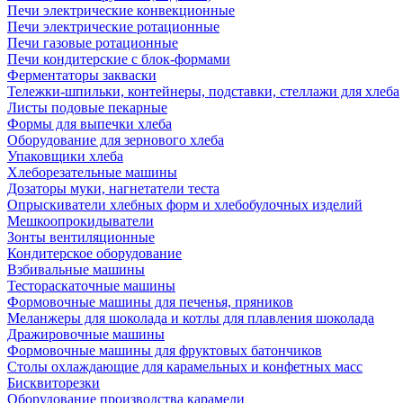
Печи электрические конвекционные
Печи электрические ротационные
Печи газовые ротационные
Печи кондитерские с блок-формами
Ферментаторы закваски
Тележки-шпильки, контейнеры, подставки, стеллажи для хлеба
Листы подовые пекарные
Формы для выпечки хлеба
Оборудование для зернового хлеба
Упаковщики хлеба
Хлеборезательные машины
Дозаторы муки, нагнетатели теста
Опрыскиватели хлебных форм и хлебобулочных изделий
Мешкоопрокидыватели
Зонты вентиляционные
Кондитерское оборудование
Взбивальные машины
Тестораскаточные машины
Формовочные машины для печенья, пряников
Меланжеры для шоколада и котлы для плавления шоколада
Дражировочные машины
Формовочные машины для фруктовых батончиков
Столы охлаждающие для карамельных и конфетных масс
Бисквиторезки
Оборудование производства карамели