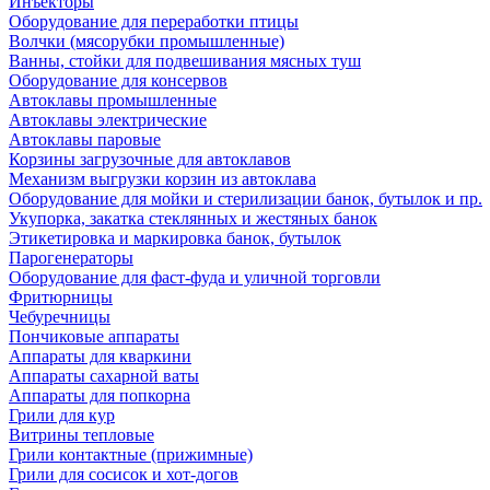
Инъекторы
Оборудование для переработки птицы
Волчки (мясорубки промышленные)
Ванны, стойки для подвешивания мясных туш
Оборудование для консервов
Автоклавы промышленные
Автоклавы электрические
Автоклавы паровые
Корзины загрузочные для автоклавов
Механизм выгрузки корзин из автоклава
Оборудование для мойки и стерилизации банок, бутылок и пр.
Укупорка, закатка стеклянных и жестяных банок
Этикетировка и маркировка банок, бутылок
Парогенераторы
Оборудование для фаст-фуда и уличной торговли
Фритюрницы
Чебуречницы
Пончиковые аппараты
Аппараты для кваркини
Аппараты сахарной ваты
Аппараты для попкорна
Грили для кур
Витрины тепловые
Грили контактные (прижимные)
Грили для сосисок и хот-догов