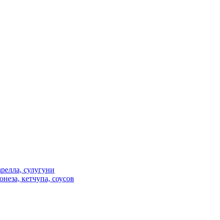
релла, сулугуни
неза, кетчупа, соусов