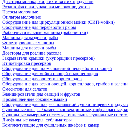
Дозаторы молока, жидких и вязких продуктов
Розлив, фасовка, упаковка молокопродуктов
Насосы молочные
Фильтры молочные
Оборудование для циркуляционной мойки (СИП-мойки)
Оборудование для переработки рыбы
Рыбоочистительные машины (рыбочистки)
Машины для разделки рыбы
Филетировочные машины
Машины для нарезки рыбы
Дозаторы для розлива рассола
Закрыватели крышки (укупорщики пресервов)
Этикетировка пресервов
Оборудование для промышленной переработки овощей
Оборудование для мойки овощей и корнеплодов
Оборудование для очистки корнеплодов
Оборудование для резки овощей, корнеплодов, грибов и зелени
Смесители для салатов
Бланширователи для овощей и фруктов
Промышленные соковыжималки
Оборудование для профессиональной сушки пищевых продукто
Сушильные шкафы / камеры конвекционные, инфракрасные, к
Сушильные камерные системы, тоннельные сушильные систе
Лиофильные камеры, сублиматоры
Комплектующие для сушильных шкафов и камер