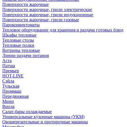
Поверхности жарочные
Поверхности жарочные, грили электрические
Поверхности жарочные, грили индукционные
Поверхности жарочные, грили газовые
Пароконвектоматы
Тепловое оборудование для хранения и раздачи готовых блюд
Шкафы тепловые
Тепловые столы
Тепловые полки
Витрины тепловые
Линии раздачи питания
Аста
Патша
Премьер
HOT-LINE
Сэйла
Тульская
Проммаш
Передвижная
Мини
Виола
Салат-бары охлаждаемые
Универсальные кухонные машины (УКМ)
Овощерезательные и протирочные машины
Мясорубки