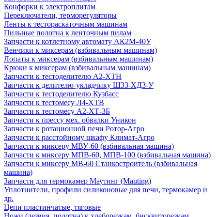
Конфорки к электроплитам
Переключатели, терморегуляторы
Ленты к тестораскаточным машинам
Пильные полотна к ленточным пилам
Запчасти к котлетному автомату АК2М-40У
Венчики к миксерам (взбивальным машинам)
Лопаты к миксерам (взбивальным машинам)
Крюки к миксерам (взбивальным машинам)
Запчасти к тестоделителю А2-ХТН
Запчасти к делителю-укладчику Ш33-ХД3-У
Запчасти к тестоделителю Кузбасс
Запчасти к тестомесу Л4-ХТВ
Запчасти к тестомесу А2-ХТ-3Б
Запчасти к прессу мех. обвалки Уникон
Запчасти к ротационной печи Ротор-Агро
Запчасти к расстойному шкафу Климат-Агро
Запчасти к миксеру МВУ-60 (взбивальная машина)
Запчасти к миксеру МПВ-60, МПВ-100 (взбивальная машина)
Запчасти к миксеру МВ-60 Станкостроитель (взбивальная
машина)
Запчасти для термокамер Маутинг (Mauting)
Уплотнители, профили силиконовые для печи, термокамер и
др.
Цепи пластинчатые, тяговые
Ножи (лезвия, полотна) к хлеборезкам, бисквиторезкам