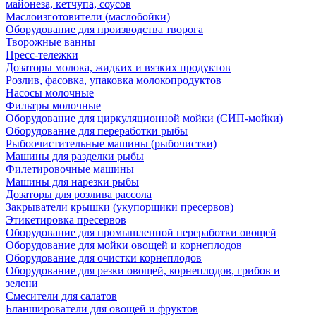
майонеза, кетчупа, соусов
Маслоизготовители (маслобойки)
Оборудование для производства творога
Творожные ванны
Пресс-тележки
Дозаторы молока, жидких и вязких продуктов
Розлив, фасовка, упаковка молокопродуктов
Насосы молочные
Фильтры молочные
Оборудование для циркуляционной мойки (СИП-мойки)
Оборудование для переработки рыбы
Рыбоочистительные машины (рыбочистки)
Машины для разделки рыбы
Филетировочные машины
Машины для нарезки рыбы
Дозаторы для розлива рассола
Закрыватели крышки (укупорщики пресервов)
Этикетировка пресервов
Оборудование для промышленной переработки овощей
Оборудование для мойки овощей и корнеплодов
Оборудование для очистки корнеплодов
Оборудование для резки овощей, корнеплодов, грибов и
зелени
Смесители для салатов
Бланширователи для овощей и фруктов