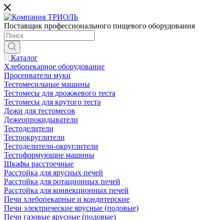
Поставщик профессионального пищевого оборудования
Каталог
Хлебопекарное оборудование
Просеиватели муки
Тестомесильные машины
Тестомесы для дрожжевого теста
Тестомесы для крутого теста
Дежи для тестомесов
Дежеопрокидыватели
Тестоделители
Тестоокруглители
Тестоделители-округлители
Тестоформующие машины
Шкафы расстоечные
Расстойка для ярусных печей
Расстойка для ротационных печей
Расстойка для конвекционных печей
Печи хлебопекарные и кондитерские
Печи электрические ярусные (подовые)
Печи газовые ярусные (подовые)