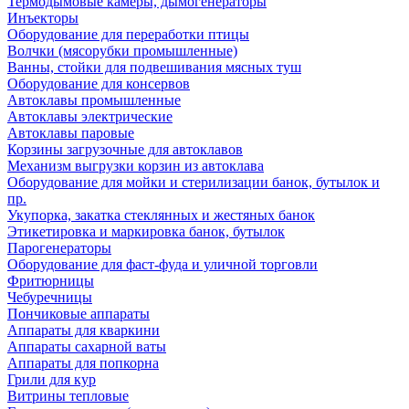
Термодымовые камеры, дымогенераторы
Инъекторы
Оборудование для переработки птицы
Волчки (мясорубки промышленные)
Ванны, стойки для подвешивания мясных туш
Оборудование для консервов
Автоклавы промышленные
Автоклавы электрические
Автоклавы паровые
Корзины загрузочные для автоклавов
Механизм выгрузки корзин из автоклава
Оборудование для мойки и стерилизации банок, бутылок и
пр.
Укупорка, закатка стеклянных и жестяных банок
Этикетировка и маркировка банок, бутылок
Парогенераторы
Оборудование для фаст-фуда и уличной торговли
Фритюрницы
Чебуречницы
Пончиковые аппараты
Аппараты для кваркини
Аппараты сахарной ваты
Аппараты для попкорна
Грили для кур
Витрины тепловые