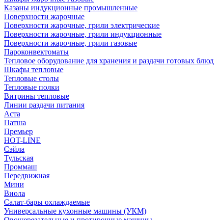
Казаны индукционные промышленные
Поверхности жарочные
Поверхности жарочные, грили электрические
Поверхности жарочные, грили индукционные
Поверхности жарочные, грили газовые
Пароконвектоматы
Тепловое оборудование для хранения и раздачи готовых блюд
Шкафы тепловые
Тепловые столы
Тепловые полки
Витрины тепловые
Линии раздачи питания
Аста
Патша
Премьер
HOT-LINE
Сэйла
Тульская
Проммаш
Передвижная
Мини
Виола
Салат-бары охлаждаемые
Универсальные кухонные машины (УКМ)
Овощерезательные и протирочные машины