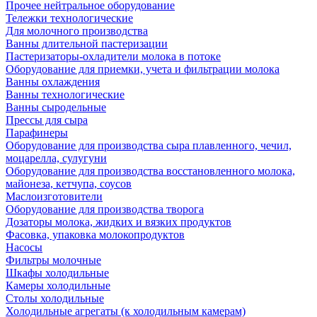
Прочее нейтральное оборудование
Тележки технологические
Для молочного производства
Ванны длительной пастеризации
Пастеризаторы-охладители молока в потоке
Оборудование для приемки, учета и фильтрации молока
Ванны охлаждения
Ванны технологические
Ванны сыродельные
Прессы для сыра
Парафинеры
Оборудование для производства сыра плавленного, чечил,
моцарелла, сулугуни
Оборудование для производства восстановленного молока,
майонеза, кетчупа, соусов
Маслоизготовители
Оборудование для производства творога
Дозаторы молока, жидких и вязких продуктов
Фасовка, упаковка молокопродуктов
Насосы
Фильтры молочные
Шкафы холодильные
Камеры холодильные
Столы холодильные
Холодильные агрегаты (к холодильным камерам)