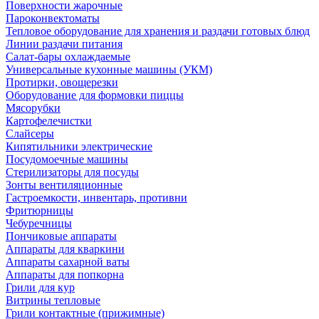
Поверхности жарочные
Пароконвектоматы
Тепловое оборудование для хранения и раздачи готовых блюд
Линии раздачи питания
Салат-бары охлаждаемые
Универсальные кухонные машины (УКМ)
Протирки, овощерезки
Оборудование для формовки пиццы
Мясорубки
Картофелечистки
Слайсеры
Кипятильники электрические
Посудомоечные машины
Стерилизаторы для посуды
Зонты вентиляционные
Гастроемкости, инвентарь, противни
Фритюрницы
Чебуречницы
Пончиковые аппараты
Аппараты для кваркини
Аппараты сахарной ваты
Аппараты для попкорна
Грили для кур
Витрины тепловые
Грили контактные (прижимные)