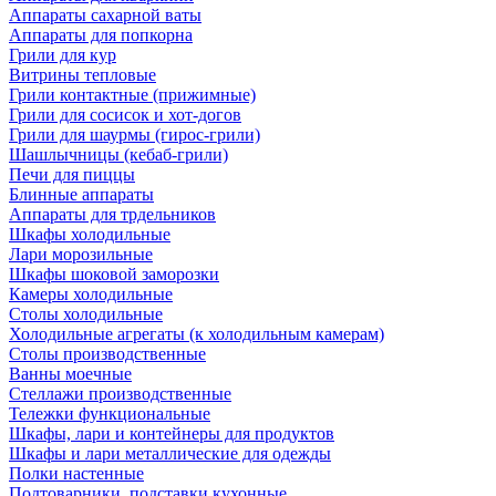
Аппараты сахарной ваты
Аппараты для попкорна
Грили для кур
Витрины тепловые
Грили контактные (прижимные)
Грили для сосисок и хот-догов
Грили для шаурмы (гирос-грили)
Шашлычницы (кебаб-грили)
Печи для пиццы
Блинные аппараты
Аппараты для трдельников
Шкафы холодильные
Лари морозильные
Шкафы шоковой заморозки
Камеры холодильные
Столы холодильные
Холодильные агрегаты (к холодильным камерам)
Столы производственные
Ванны моечные
Стеллажи производственные
Тележки функциональные
Шкафы, лари и контейнеры для продуктов
Шкафы и лари металлические для одежды
Полки настенные
Подтоварники, подставки кухонные