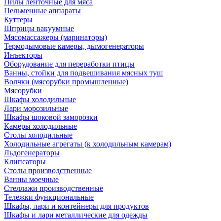
Пилы ленточные для мяса
Пельменные аппараты
Куттеры
Шприцы вакуумные
Мясомассажеры (маринаторы)
Термодымовые камеры, дымогенераторы
Инъекторы
Оборудование для переработки птицы
Ванны, стойки для подвешивания мясных туш
Волчки (мясорубки промышленные)
Мясорубки
Шкафы холодильные
Лари морозильные
Шкафы шоковой заморозки
Камеры холодильные
Столы холодильные
Холодильные агрегаты (к холодильным камерам)
Льдогенераторы
Клипсаторы
Столы производственные
Ванны моечные
Стеллажи производственные
Тележки функциональные
Шкафы, лари и контейнеры для продуктов
Шкафы и лари металлические для одежды