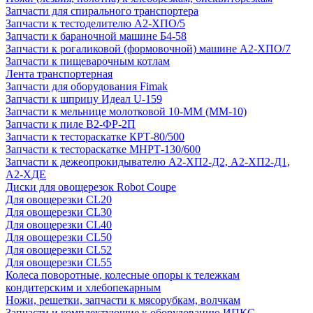
Запчасти для спирального транспортера
Запчасти к тестоделителю А2-ХПО/5
Запчасти к бараночной машине Б4-58
Запчасти к рогаликовой (формовочной) машине А2-ХПО/7
Запчасти к пищеварочным котлам
Лента транспортерная
Запчасти для оборудования Fimak
Запчасти к шприцу Идеал U-159
Запчасти к мельнице молотковой 10-ММ (ММ-10)
Запчасти к пиле В2-ФР-2П
Запчасти к тестораскатке КРТ-80/500
Запчасти к тестораскатке МНРТ-130/600
Запчасти к деже­опрокидывателю А2-ХП2-Д2, А2-ХП2-Д1,
А2-ХДЕ
Диски для овощерезок Robot Coupe
Для овощерезки CL20
Для овощерезки CL30
Для овощерезки CL40
Для овощерезки CL50
Для овощерезки CL52
Для овощерезки CL55
Колеса поворотные, колесные опоры к тележкам
кондитерским и хлебопекарным
Ножи, решетки, запчасти к мясорубкам, волчкам
Запчасти и комплектующие к оборудованию ИПКС