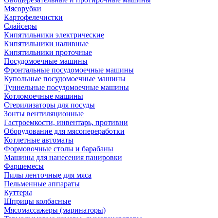
Мясорубки
Картофелечистки
Слайсеры
Кипятильники электрические
Кипятильники наливные
Кипятильники проточные
Посудомоечные машины
Фронтальные посудомоечные машины
Купольные посудомоечные машины
Туннельные посудомоечные машины
Котломоечные машины
Стерилизаторы для посуды
Зонты вентиляционные
Гастроемкости, инвентарь, противни
Оборудование для мясопереработки
Котлетные автоматы
Формовочные столы и барабаны
Машины для нанесения панировки
Фаршемесы
Пилы ленточные для мяса
Пельменные аппараты
Куттеры
Шприцы колбасные
Мясомассажеры (маринаторы)