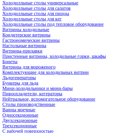
Холодилльные столы универсальные
Холодилльные столы для салатов
Холодилльные столы для пиццы
Холодилльные столы для кег
Холодилльные столы под тепловое оборудование
Витрины холодильные
Кондитерские витрины
Гастрономические витрины
Настольные витрины
Витрины-прилавки
Пристенные витрины, холодильные горки, шкафы
Бонеты
Витрины для мороженого
Комплектующие для холодильных витрин
Льдогенераторы
Бункеры для льда
Мини-холодильники и мини-бары
Пивоохладители, кегераторы
Нейтральное, вспомогательное оборудование
Столы производственные
Ванны моечные
Односекционные
Двухсекционные
Трехсекционные
С рабочей поверхностью