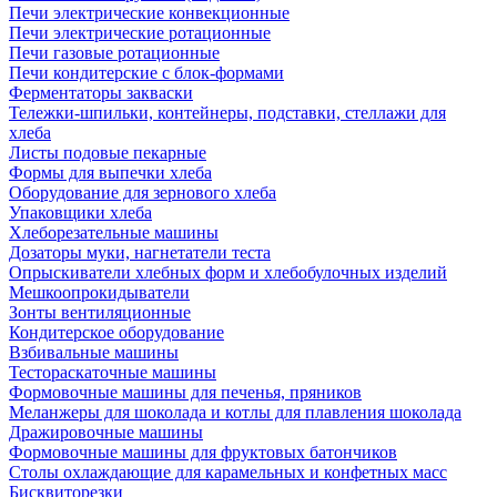
Печи электрические конвекционные
Печи электрические ротационные
Печи газовые ротационные
Печи кондитерские с блок-формами
Ферментаторы закваски
Тележки-шпильки, контейнеры, подставки, стеллажи для
хлеба
Листы подовые пекарные
Формы для выпечки хлеба
Оборудование для зернового хлеба
Упаковщики хлеба
Хлеборезательные машины
Дозаторы муки, нагнетатели теста
Опрыскиватели хлебных форм и хлебобулочных изделий
Мешкоопрокидыватели
Зонты вентиляционные
Кондитерское оборудование
Взбивальные машины
Тестораскаточные машины
Формовочные машины для печенья, пряников
Меланжеры для шоколада и котлы для плавления шоколада
Дражировочные машины
Формовочные машины для фруктовых батончиков
Столы охлаждающие для карамельных и конфетных масс
Бисквиторезки