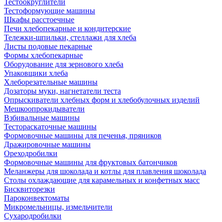
Тестоокруглители
Тестоформующие машины
Шкафы расстоечные
Печи хлебопекарные и кондитерские
Тележки-шпильки, стеллажи для хлеба
Листы подовые пекарные
Формы хлебопекарные
Оборудование для зернового хлеба
Упаковщики хлеба
Хлеборезательные машины
Дозаторы муки, нагнетатели теста
Опрыскиватели хлебных форм и хлебобулочных изделий
Мешкоопрокидыватели
Взбивальные машины
Тестораскаточные машины
Формовочные машины для печенья, пряников
Дражировочные машины
Ореходробилки
Формовочные машины для фруктовых батончиков
Меланжеры для шоколада и котлы для плавления шоколада
Столы охлаждающие для карамельных и конфетных масс
Бисквиторезки
Пароконвектоматы
Микромельницы, измельчители
Сухародробилки