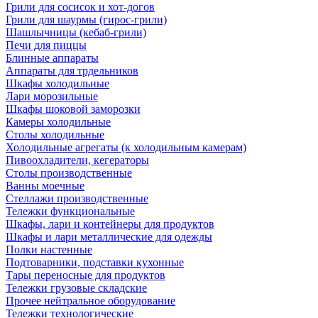
Грили для сосисок и хот-догов
Грили для шаурмы (гирос-грили)
Шашлычницы (кебаб-грили)
Печи для пиццы
Блинные аппараты
Аппараты для трдельников
Шкафы холодильные
Лари морозильные
Шкафы шоковой заморозки
Камеры холодильные
Столы холодильные
Холодильные агрегаты (к холодильным камерам)
Пивоохладители, кегераторы
Столы производственные
Ванны моечные
Стеллажи производственные
Тележки функциональные
Шкафы, лари и контейнеры для продуктов
Шкафы и лари металлические для одежды
Полки настенные
Подтоварники, подставки кухонные
Тары переносные для продуктов
Тележки грузовые складские
Прочее нейтральное оборудование
Тележки технологические