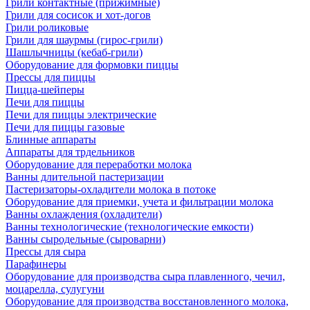
Грили контактные (прижимные)
Грили для сосисок и хот-догов
Грили роликовые
Грили для шаурмы (гирос-грили)
Шашлычницы (кебаб-грили)
Оборудование для формовки пиццы
Прессы для пиццы
Пицца-шейперы
Печи для пиццы
Печи для пиццы электрические
Печи для пиццы газовые
Блинные аппараты
Аппараты для трдельников
Оборудование для переработки молока
Ванны длительной пастеризации
Пастеризаторы-охладители молока в потоке
Оборудование для приемки, учета и фильтрации молока
Ванны охлаждения (охладители)
Ванны технологические (технологические емкости)
Ванны сыродельные (сыроварни)
Прессы для сыра
Парафинеры
Оборудование для производства сыра плавленного, чечил,
моцарелла, сулугуни
Оборудование для производства восстановленного молока,