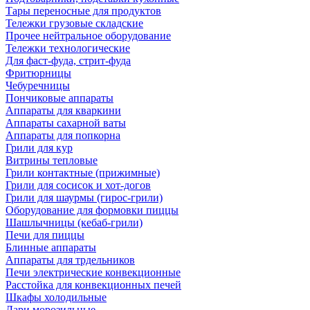
Тары переносные для продуктов
Тележки грузовые складские
Прочее нейтральное оборудование
Тележки технологические
Для фаст-фуда, стрит-фуда
Фритюрницы
Чебуречницы
Пончиковые аппараты
Аппараты для кваркини
Аппараты сахарной ваты
Аппараты для попкорна
Грили для кур
Витрины тепловые
Грили контактные (прижимные)
Грили для сосисок и хот-догов
Грили для шаурмы (гирос-грили)
Оборудование для формовки пиццы
Шашлычницы (кебаб-грили)
Печи для пиццы
Блинные аппараты
Аппараты для трдельников
Печи электрические конвекционные
Расстойка для конвекционных печей
Шкафы холодильные
Лари морозильные