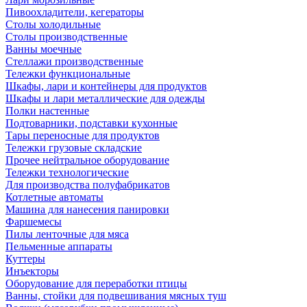
Пивоохладители, кегераторы
Столы холодильные
Столы производственные
Ванны моечные
Стеллажи производственные
Тележки функциональные
Шкафы, лари и контейнеры для продуктов
Шкафы и лари металлические для одежды
Полки настенные
Подтоварники, подставки кухонные
Тары переносные для продуктов
Тележки грузовые складские
Прочее нейтральное оборудование
Тележки технологические
Для производства полуфабрикатов
Котлетные автоматы
Машина для нанесения панировки
Фаршемесы
Пилы ленточные для мяса
Пельменные аппараты
Куттеры
Инъекторы
Оборудование для переработки птицы
Ванны, стойки для подвешивания мясных туш