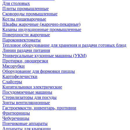
Для столовых
Плиты промышленные
Сковороды промышленные
Котлы пищеварочные
Шкафы жарочные (жарочно-пекарные)
Казаны индукционные промышленные
Поверхности жарочные
Пароконвектоматы
Тепловое оборудование для хранения и раздачи готовых блюд
Линии раздачи питания
Универсальные кухонные машины (УКМ)
Протирки, овощерезки
Мясорубки
Оборудование для формовки пиццы
Картофелечистки
Слайсеры
Кипятильники электрические
Посудомоечные машины
Стерилизаторы для посуды
Зонты вентиляционные
Гастроемкости, инвентарь, противни
Фритюрницы
Чебуречницы
Пончиковые аппараты
Аппараты для кваркини