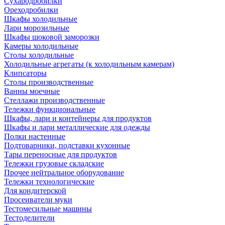
Сухародробилки
Ореходробилки
Шкафы холодильные
Лари морозильные
Шкафы шоковой заморозки
Камеры холодильные
Столы холодильные
Холодильные агрегаты (к холодильным камерам)
Клипсаторы
Столы производственные
Ванны моечные
Стеллажи производственные
Тележки функциональные
Шкафы, лари и контейнеры для продуктов
Шкафы и лари металлические для одежды
Полки настенные
Подтоварники, подставки кухонные
Тары переносные для продуктов
Тележки грузовые складские
Прочее нейтральное оборудование
Тележки технологические
Для кондитерской
Просеиватели муки
Тестомесильные машины
Тестоделители