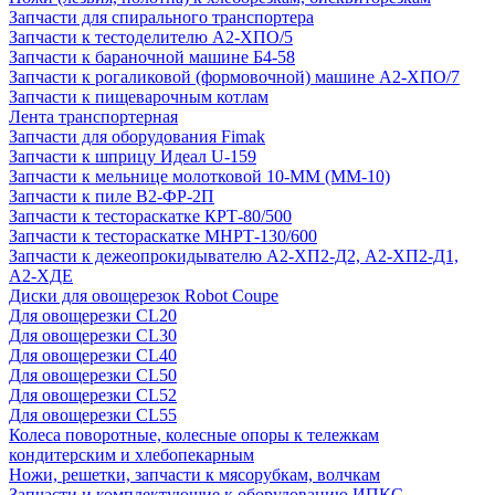
Запчасти для спирального транспортера
Запчасти к тестоделителю А2-ХПО/5
Запчасти к бараночной машине Б4-58
Запчасти к рогаликовой (формовочной) машине А2-ХПО/7
Запчасти к пищеварочным котлам
Лента транспортерная
Запчасти для оборудования Fimak
Запчасти к шприцу Идеал U-159
Запчасти к мельнице молотковой 10-ММ (ММ-10)
Запчасти к пиле В2-ФР-2П
Запчасти к тестораскатке КРТ-80/500
Запчасти к тестораскатке МНРТ-130/600
Запчасти к деже­опрокидывателю А2-ХП2-Д2, А2-ХП2-Д1,
А2-ХДЕ
Диски для овощерезок Robot Coupe
Для овощерезки CL20
Для овощерезки CL30
Для овощерезки CL40
Для овощерезки CL50
Для овощерезки CL52
Для овощерезки CL55
Колеса поворотные, колесные опоры к тележкам
кондитерским и хлебопекарным
Ножи, решетки, запчасти к мясорубкам, волчкам
Запчасти и комплектующие к оборудованию ИПКС