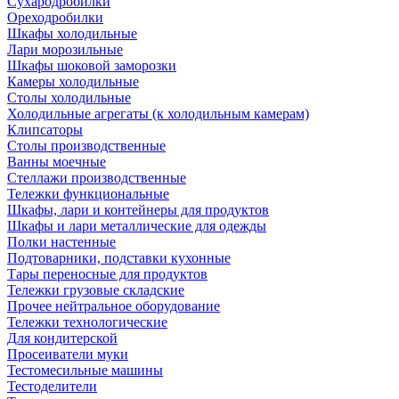
Сухародробилки
Ореходробилки
Шкафы холодильные
Лари морозильные
Шкафы шоковой заморозки
Камеры холодильные
Столы холодильные
Холодильные агрегаты (к холодильным камерам)
Клипсаторы
Столы производственные
Ванны моечные
Стеллажи производственные
Тележки функциональные
Шкафы, лари и контейнеры для продуктов
Шкафы и лари металлические для одежды
Полки настенные
Подтоварники, подставки кухонные
Тары переносные для продуктов
Тележки грузовые складские
Прочее нейтральное оборудование
Тележки технологические
Для кондитерской
Просеиватели муки
Тестомесильные машины
Тестоделители