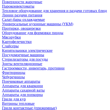
Поверхности жарочные
Пароконвектоматы
Тепловое оборудование для хранения и раздачи готовых блюд
Линии раздачи питания
Салат-бары охлаждаемые
Универсальные кухонные машины (УКМ)
Протирки, овощерезки
Оборудование для формовки пиццы
Мясорубки
Картофелечистки
Слайсеры
Кипятильники электрические
Посудомоечные машины
Стерилизаторы для посуды
Зонты вентиляционные
Гастроемкости, инвентарь, противни
Фритюрницы
Чебуречницы
Пончиковые аппараты
Аппараты для кваркини
Аппараты сахарной ваты
Аппараты для попкорна
Грили для кур
Витрины тепловые
Грили контактные (прижимные)