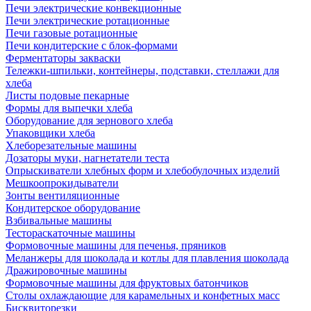
Печи электрические конвекционные
Печи электрические ротационные
Печи газовые ротационные
Печи кондитерские с блок-формами
Ферментаторы закваски
Тележки-шпильки, контейнеры, подставки, стеллажи для
хлеба
Листы подовые пекарные
Формы для выпечки хлеба
Оборудование для зернового хлеба
Упаковщики хлеба
Хлеборезательные машины
Дозаторы муки, нагнетатели теста
Опрыскиватели хлебных форм и хлебобулочных изделий
Мешкоопрокидыватели
Зонты вентиляционные
Кондитерское оборудование
Взбивальные машины
Тестораскаточные машины
Формовочные машины для печенья, пряников
Меланжеры для шоколада и котлы для плавления шоколада
Дражировочные машины
Формовочные машины для фруктовых батончиков
Столы охлаждающие для карамельных и конфетных масс
Бисквиторезки