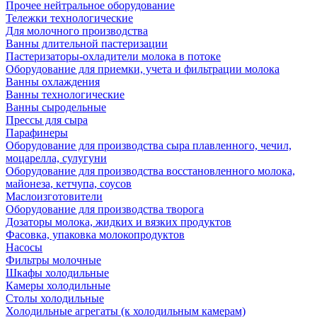
Прочее нейтральное оборудование
Тележки технологические
Для молочного производства
Ванны длительной пастеризации
Пастеризаторы-охладители молока в потоке
Оборудование для приемки, учета и фильтрации молока
Ванны охлаждения
Ванны технологические
Ванны сыродельные
Прессы для сыра
Парафинеры
Оборудование для производства сыра плавленного, чечил,
моцарелла, сулугуни
Оборудование для производства восстановленного молока,
майонеза, кетчупа, соусов
Маслоизготовители
Оборудование для производства творога
Дозаторы молока, жидких и вязких продуктов
Фасовка, упаковка молокопродуктов
Насосы
Фильтры молочные
Шкафы холодильные
Камеры холодильные
Столы холодильные
Холодильные агрегаты (к холодильным камерам)