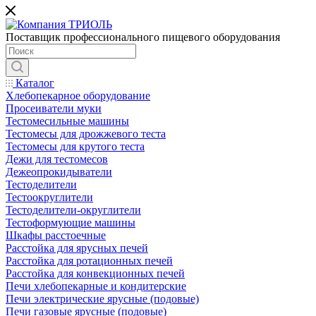
Поставщик профессионального пищевого оборудования
Каталог
Хлебопекарное оборудование
Просеиватели муки
Тестомесильные машины
Тестомесы для дрожжевого теста
Тестомесы для крутого теста
Дежи для тестомесов
Дежеопрокидыватели
Тестоделители
Тестоокруглители
Тестоделители-округлители
Тестоформующие машины
Шкафы расстоечные
Расстойка для ярусных печей
Расстойка для ротационных печей
Расстойка для конвекционных печей
Печи хлебопекарные и кондитерские
Печи электрические ярусные (подовые)
Печи газовые ярусные (подовые)