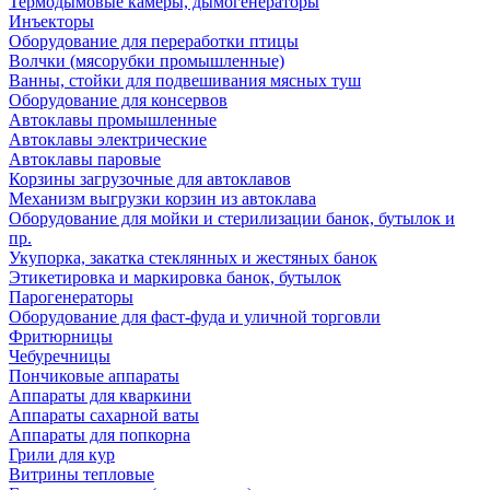
Термодымовые камеры, дымогенераторы
Инъекторы
Оборудование для переработки птицы
Волчки (мясорубки промышленные)
Ванны, стойки для подвешивания мясных туш
Оборудование для консервов
Автоклавы промышленные
Автоклавы электрические
Автоклавы паровые
Корзины загрузочные для автоклавов
Механизм выгрузки корзин из автоклава
Оборудование для мойки и стерилизации банок, бутылок и
пр.
Укупорка, закатка стеклянных и жестяных банок
Этикетировка и маркировка банок, бутылок
Парогенераторы
Оборудование для фаст-фуда и уличной торговли
Фритюрницы
Чебуречницы
Пончиковые аппараты
Аппараты для кваркини
Аппараты сахарной ваты
Аппараты для попкорна
Грили для кур
Витрины тепловые