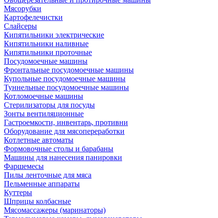
Мясорубки
Картофелечистки
Слайсеры
Кипятильники электрические
Кипятильники наливные
Кипятильники проточные
Посудомоечные машины
Фронтальные посудомоечные машины
Купольные посудомоечные машины
Туннельные посудомоечные машины
Котломоечные машины
Стерилизаторы для посуды
Зонты вентиляционные
Гастроемкости, инвентарь, противни
Оборудование для мясопереработки
Котлетные автоматы
Формовочные столы и барабаны
Машины для нанесения панировки
Фаршемесы
Пилы ленточные для мяса
Пельменные аппараты
Куттеры
Шприцы колбасные
Мясомассажеры (маринаторы)