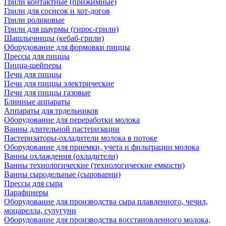
Грили контактные (прижимные)
Грили для сосисок и хот-догов
Грили роликовые
Грили для шаурмы (гирос-грили)
Шашлычницы (кебаб-грили)
Оборудование для формовки пиццы
Прессы для пиццы
Пицца-шейперы
Печи для пиццы
Печи для пиццы электрические
Печи для пиццы газовые
Блинные аппараты
Аппараты для трдельников
Оборудование для переработки молока
Ванны длительной пастеризации
Пастеризаторы-охладители молока в потоке
Оборудование для приемки, учета и фильтрации молока
Ванны охлаждения (охладители)
Ванны технологические (технологические емкости)
Ванны сыродельные (сыроварни)
Прессы для сыра
Парафинеры
Оборудование для производства сыра плавленного, чечил,
моцарелла, сулугуни
Оборудование для производства восстановленного молока,