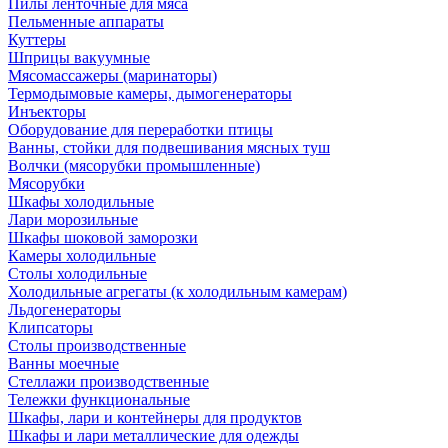
Пилы ленточные для мяса
Пельменные аппараты
Куттеры
Шприцы вакуумные
Мясомассажеры (маринаторы)
Термодымовые камеры, дымогенераторы
Инъекторы
Оборудование для переработки птицы
Ванны, стойки для подвешивания мясных туш
Волчки (мясорубки промышленные)
Мясорубки
Шкафы холодильные
Лари морозильные
Шкафы шоковой заморозки
Камеры холодильные
Столы холодильные
Холодильные агрегаты (к холодильным камерам)
Льдогенераторы
Клипсаторы
Столы производственные
Ванны моечные
Стеллажи производственные
Тележки функциональные
Шкафы, лари и контейнеры для продуктов
Шкафы и лари металлические для одежды