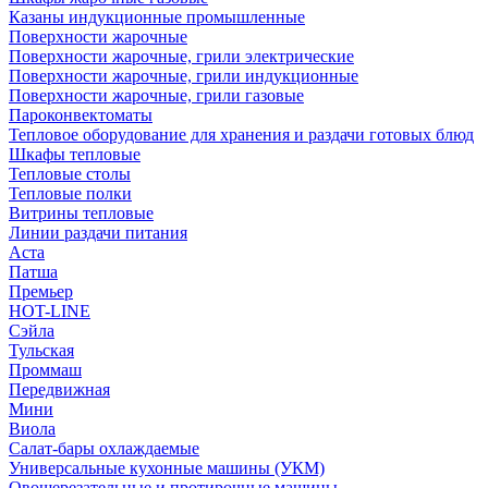
Казаны индукционные промышленные
Поверхности жарочные
Поверхности жарочные, грили электрические
Поверхности жарочные, грили индукционные
Поверхности жарочные, грили газовые
Пароконвектоматы
Тепловое оборудование для хранения и раздачи готовых блюд
Шкафы тепловые
Тепловые столы
Тепловые полки
Витрины тепловые
Линии раздачи питания
Аста
Патша
Премьер
HOT-LINE
Сэйла
Тульская
Проммаш
Передвижная
Мини
Виола
Салат-бары охлаждаемые
Универсальные кухонные машины (УКМ)
Овощерезательные и протирочные машины