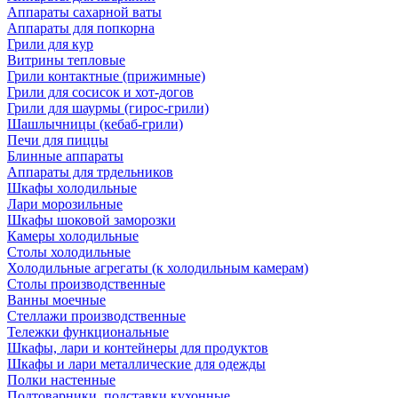
Аппараты сахарной ваты
Аппараты для попкорна
Грили для кур
Витрины тепловые
Грили контактные (прижимные)
Грили для сосисок и хот-догов
Грили для шаурмы (гирос-грили)
Шашлычницы (кебаб-грили)
Печи для пиццы
Блинные аппараты
Аппараты для трдельников
Шкафы холодильные
Лари морозильные
Шкафы шоковой заморозки
Камеры холодильные
Столы холодильные
Холодильные агрегаты (к холодильным камерам)
Столы производственные
Ванны моечные
Стеллажи производственные
Тележки функциональные
Шкафы, лари и контейнеры для продуктов
Шкафы и лари металлические для одежды
Полки настенные
Подтоварники, подставки кухонные