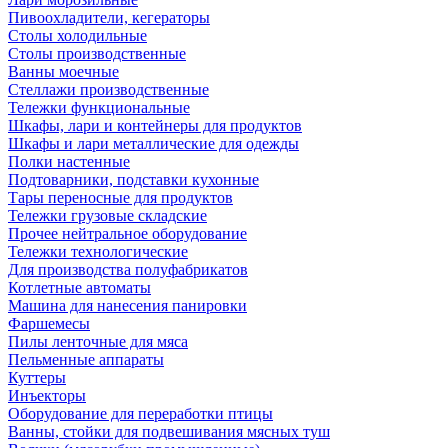
Пивоохладители, кегераторы
Столы холодильные
Столы производственные
Ванны моечные
Стеллажи производственные
Тележки функциональные
Шкафы, лари и контейнеры для продуктов
Шкафы и лари металлические для одежды
Полки настенные
Подтоварники, подставки кухонные
Тары переносные для продуктов
Тележки грузовые складские
Прочее нейтральное оборудование
Тележки технологические
Для производства полуфабрикатов
Котлетные автоматы
Машина для нанесения панировки
Фаршемесы
Пилы ленточные для мяса
Пельменные аппараты
Куттеры
Инъекторы
Оборудование для переработки птицы
Ванны, стойки для подвешивания мясных туш