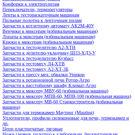
Конфорки к электроплитам
Переключатели, терморегуляторы
Ленты к тестораскаточным машинам
Пильные полотна к ленточным пилам
Запчасти к котлетному автомату АК2М-40У
Венчики к миксерам (взбивальным машинам)
Лопаты к миксерам (взбивальным машинам)
Крюки к миксерам (взбивальным машинам)
Запчасти к тестоделителю А2-ХТН
Запчасти к делителю-укладчику Ш33-ХД3-У
Запчасти к тестоделителю Кузбасс
Запчасти к тестомесу Л4-ХТВ
Запчасти к тестомесу А2-ХТ-3Б
Запчасти к прессу мех. обвалки Уникон
Запчасти к ротационной печи Ротор-Агро
Запчасти к расстойному шкафу Климат-Агро
Запчасти к миксеру МВУ-60 (взбивальная машина)
Запчасти к миксеру МПВ-60, МПВ-100 (взбивальная машина)
Запчасти к миксеру МВ-60 Станкостроитель (взбивальная
машина)
Запчасти для термокамер Маутинг (Mauting)
Уплотнители, профили силиконовые для печи, термокамер и
др.
Цепи пластинчатые, тяговые
Ножи (лезвия, полотна) к хлеборезкам, бисквиторезкам