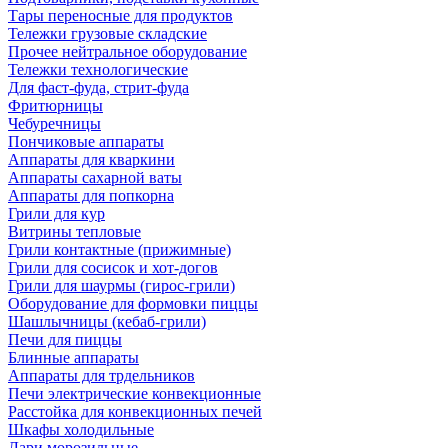
Тары переносные для продуктов
Тележки грузовые складские
Прочее нейтральное оборудование
Тележки технологические
Для фаст-фуда, стрит-фуда
Фритюрницы
Чебуречницы
Пончиковые аппараты
Аппараты для кваркини
Аппараты сахарной ваты
Аппараты для попкорна
Грили для кур
Витрины тепловые
Грили контактные (прижимные)
Грили для сосисок и хот-догов
Грили для шаурмы (гирос-грили)
Оборудование для формовки пиццы
Шашлычницы (кебаб-грили)
Печи для пиццы
Блинные аппараты
Аппараты для трдельников
Печи электрические конвекционные
Расстойка для конвекционных печей
Шкафы холодильные
Лари морозильные