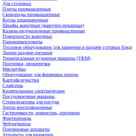
Для столовых
Плиты промышленные
Сковороды промышленные
Котлы пищеварочные
Шкафы жарочные (жарочно-пекарные)
Казаны индукционные промышленные
Поверхности жарочные
Пароконвектоматы
Тепловое оборудование для хранения и раздачи готовых блюд
Линии раздачи питания
Универсальные кухонные машины (УКМ)
Протирки, овощерезки
Мясорубки
Оборудование для формовки пиццы
Картофелечистки
Слайсеры
Кипятильники электрические
Посудомоечные машины
Стерилизаторы для посуды
Зонты вентиляционные
Гастроемкости, инвентарь, противни
Фритюрницы
Чебуречницы
Пончиковые аппараты
Аппараты для кваркини