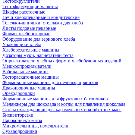
Тестоокруглители
Тестоформующие машины
Шкафы расстоечные
Печи хлебопекарные и кондитерские
Тележки-шпильки, стеллажи для хлеба
Листы подовые пекарные
Формы хлебопекарные
Оборудование для зернового хлеба
Упаковщики хлеба
Хлеборезательные машины
Дозаторы муки, нагнетатели теста
Опрыскиватели хлебных форм и хлебобулочных изделий
Мешкоопрокидыватели
Взбивальные машины
Тестораскаточные машины
Формовочные машины для печенья, пряников
Дражировочные машины
Ореходробилки
Формовочные машины для фруктовых батончиков
Меланжеры для шоколада и котлы для плавления шоколада
Столы охлаждающие для карамельных и конфетных масс
Бисквиторезки
Пароконвектоматы
Микромельницы, измельчители
Сухародробилки