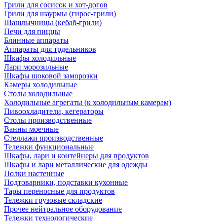
Грили для сосисок и хот-догов
Грили для шаурмы (гирос-грили)
Шашлычницы (кебаб-грили)
Печи для пиццы
Блинные аппараты
Аппараты для трдельников
Шкафы холодильные
Лари морозильные
Шкафы шоковой заморозки
Камеры холодильные
Столы холодильные
Холодильные агрегаты (к холодильным камерам)
Пивоохладители, кегераторы
Столы производственные
Ванны моечные
Стеллажи производственные
Тележки функциональные
Шкафы, лари и контейнеры для продуктов
Шкафы и лари металлические для одежды
Полки настенные
Подтоварники, подставки кухонные
Тары переносные для продуктов
Тележки грузовые складские
Прочее нейтральное оборудование
Тележки технологические