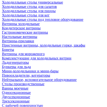
Холодилльные столы универсальные
Холодилльные столы для салатов
Холодилльные столы для пиццы
Холодилльные столы для кег
Холодилльные столы под тепловое оборудование
Витрины холодильные
Кондитерские витрины
Гастрономические витрины
Настольные витрины
Витрины-прилавки
Пристенные витрины, холодильные горки, шкафы
Бонеты
Витрины для мороженого
Комплектующие для холодильных витрин
Льдогенераторы
Бункеры для льда
Мини-холодильники и мини-бары
Пивоохладители, кегераторы
Нейтральное, вспомогательное оборудование
Столы производственные
Ванны моечные
Односекционные
Двухсекционные
Трехсекционные
С рабочей поверхностью