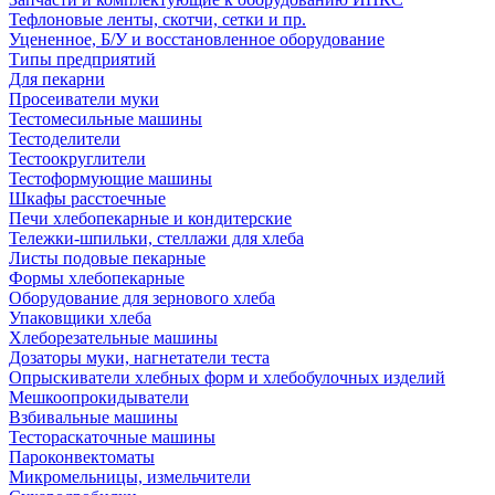
Тефлоновые ленты, скотчи, сетки и пр.
Уцененное, Б/У и восстановленное оборудование
Типы предприятий
Для пекарни
Просеиватели муки
Тестомесильные машины
Тестоделители
Тестоокруглители
Тестоформующие машины
Шкафы расстоечные
Печи хлебопекарные и кондитерские
Тележки-шпильки, стеллажи для хлеба
Листы подовые пекарные
Формы хлебопекарные
Оборудование для зернового хлеба
Упаковщики хлеба
Хлеборезательные машины
Дозаторы муки, нагнетатели теста
Опрыскиватели хлебных форм и хлебобулочных изделий
Мешкоопрокидыватели
Взбивальные машины
Тестораскаточные машины
Пароконвектоматы
Микромельницы, измельчители