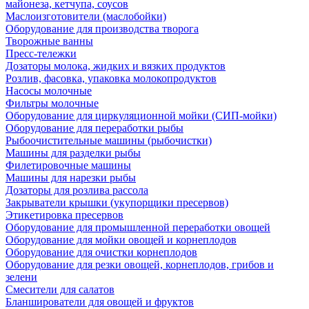
майонеза, кетчупа, соусов
Маслоизготовители (маслобойки)
Оборудование для производства творога
Творожные ванны
Пресс-тележки
Дозаторы молока, жидких и вязких продуктов
Розлив, фасовка, упаковка молокопродуктов
Насосы молочные
Фильтры молочные
Оборудование для циркуляционной мойки (СИП-мойки)
Оборудование для переработки рыбы
Рыбоочистительные машины (рыбочистки)
Машины для разделки рыбы
Филетировочные машины
Машины для нарезки рыбы
Дозаторы для розлива рассола
Закрыватели крышки (укупорщики пресервов)
Этикетировка пресервов
Оборудование для промышленной переработки овощей
Оборудование для мойки овощей и корнеплодов
Оборудование для очистки корнеплодов
Оборудование для резки овощей, корнеплодов, грибов и
зелени
Смесители для салатов
Бланширователи для овощей и фруктов