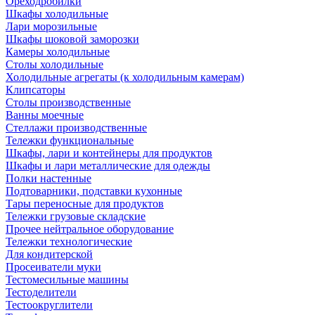
Ореходробилки
Шкафы холодильные
Лари морозильные
Шкафы шоковой заморозки
Камеры холодильные
Столы холодильные
Холодильные агрегаты (к холодильным камерам)
Клипсаторы
Столы производственные
Ванны моечные
Стеллажи производственные
Тележки функциональные
Шкафы, лари и контейнеры для продуктов
Шкафы и лари металлические для одежды
Полки настенные
Подтоварники, подставки кухонные
Тары переносные для продуктов
Тележки грузовые складские
Прочее нейтральное оборудование
Тележки технологические
Для кондитерской
Просеиватели муки
Тестомесильные машины
Тестоделители
Тестоокруглители