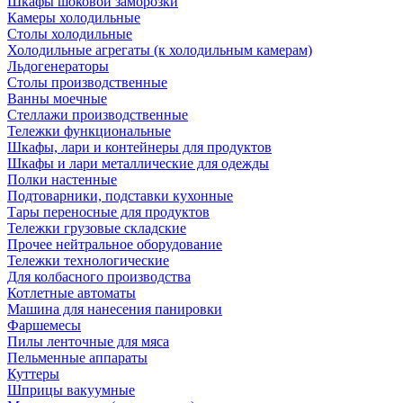
Шкафы шоковой заморозки
Камеры холодильные
Столы холодильные
Холодильные агрегаты (к холодильным камерам)
Льдогенераторы
Столы производственные
Ванны моечные
Стеллажи производственные
Тележки функциональные
Шкафы, лари и контейнеры для продуктов
Шкафы и лари металлические для одежды
Полки настенные
Подтоварники, подставки кухонные
Тары переносные для продуктов
Тележки грузовые складские
Прочее нейтральное оборудование
Тележки технологические
Для колбасного производства
Котлетные автоматы
Машина для нанесения панировки
Фаршемесы
Пилы ленточные для мяса
Пельменные аппараты
Куттеры
Шприцы вакуумные