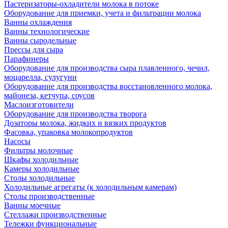
Пастеризаторы-охладители молока в потоке
Оборудование для приемки, учета и фильтрации молока
Ванны охлаждения
Ванны технологические
Ванны сыродельные
Прессы для сыра
Парафинеры
Оборудование для производства сыра плавленного, чечил,
моцарелла, сулугуни
Оборудование для производства восстановленного молока,
майонеза, кетчупа, соусов
Маслоизготовители
Оборудование для производства творога
Дозаторы молока, жидких и вязких продуктов
Фасовка, упаковка молокопродуктов
Насосы
Фильтры молочные
Шкафы холодильные
Камеры холодильные
Столы холодильные
Холодильные агрегаты (к холодильным камерам)
Столы производственные
Ванны моечные
Стеллажи производственные
Тележки функциональные