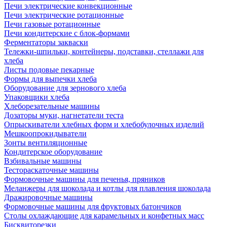
Печи электрические конвекционные
Печи электрические ротационные
Печи газовые ротационные
Печи кондитерские с блок-формами
Ферментаторы закваски
Тележки-шпильки, контейнеры, подставки, стеллажи для
хлеба
Листы подовые пекарные
Формы для выпечки хлеба
Оборудование для зернового хлеба
Упаковщики хлеба
Хлеборезательные машины
Дозаторы муки, нагнетатели теста
Опрыскиватели хлебных форм и хлебобулочных изделий
Мешкоопрокидыватели
Зонты вентиляционные
Кондитерское оборудование
Взбивальные машины
Тестораскаточные машины
Формовочные машины для печенья, пряников
Меланжеры для шоколада и котлы для плавления шоколада
Дражировочные машины
Формовочные машины для фруктовых батончиков
Столы охлаждающие для карамельных и конфетных масс
Бисквиторезки