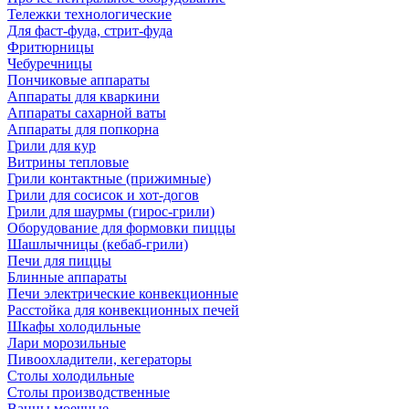
Тележки технологические
Для фаст-фуда, стрит-фуда
Фритюрницы
Чебуречницы
Пончиковые аппараты
Аппараты для кваркини
Аппараты сахарной ваты
Аппараты для попкорна
Грили для кур
Витрины тепловые
Грили контактные (прижимные)
Грили для сосисок и хот-догов
Грили для шаурмы (гирос-грили)
Оборудование для формовки пиццы
Шашлычницы (кебаб-грили)
Печи для пиццы
Блинные аппараты
Печи электрические конвекционные
Расстойка для конвекционных печей
Шкафы холодильные
Лари морозильные
Пивоохладители, кегераторы
Столы холодильные
Столы производственные
Ванны моечные