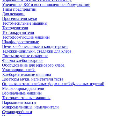
Уцененное, Б/У и восстановленное оборудование
Типы предприятий
Для пекарни
Просеиватели муки
Тестомесильные машины
Тестоделители
Тестоокруглители
Тестоформующие машины
Шкафы расстоечные
Печи хлебопекарные и кондитерские
Тележки-шпильки, стеллажи для хлеба
Листы подовые пекарные
Формы хлебопекарные
Оборудование для зернового хлеба
Упаковщики хлеба
Хлеборезательные машины
Дозаторы муки, нагнетатели теста
Опрыскиватели хлебных форм и хлебобулочных изделий
Мешкоопрокидыватели
Взбивальные машины
Тестораскаточные машины
Пароконвектоматы
Микромельницы, измельчители
Сухародробилки