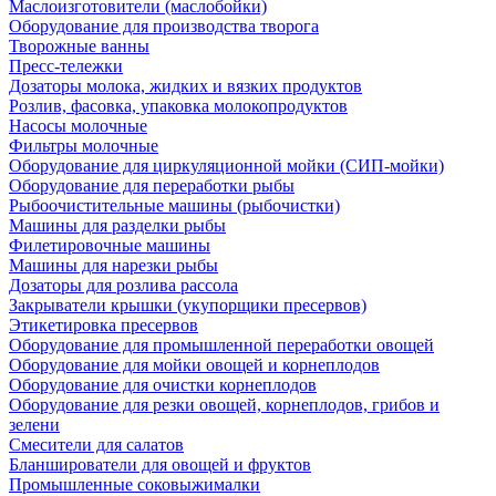
Маслоизготовители (маслобойки)
Оборудование для производства творога
Творожные ванны
Пресс-тележки
Дозаторы молока, жидких и вязких продуктов
Розлив, фасовка, упаковка молокопродуктов
Насосы молочные
Фильтры молочные
Оборудование для циркуляционной мойки (СИП-мойки)
Оборудование для переработки рыбы
Рыбоочистительные машины (рыбочистки)
Машины для разделки рыбы
Филетировочные машины
Машины для нарезки рыбы
Дозаторы для розлива рассола
Закрыватели крышки (укупорщики пресервов)
Этикетировка пресервов
Оборудование для промышленной переработки овощей
Оборудование для мойки овощей и корнеплодов
Оборудование для очистки корнеплодов
Оборудование для резки овощей, корнеплодов, грибов и
зелени
Смесители для салатов
Бланширователи для овощей и фруктов
Промышленные соковыжималки