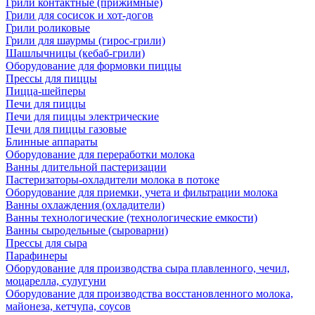
Грили контактные (прижимные)
Грили для сосисок и хот-догов
Грили роликовые
Грили для шаурмы (гирос-грили)
Шашлычницы (кебаб-грили)
Оборудование для формовки пиццы
Прессы для пиццы
Пицца-шейперы
Печи для пиццы
Печи для пиццы электрические
Печи для пиццы газовые
Блинные аппараты
Оборудование для переработки молока
Ванны длительной пастеризации
Пастеризаторы-охладители молока в потоке
Оборудование для приемки, учета и фильтрации молока
Ванны охлаждения (охладители)
Ванны технологические (технологические емкости)
Ванны сыродельные (сыроварни)
Прессы для сыра
Парафинеры
Оборудование для производства сыра плавленного, чечил,
моцарелла, сулугуни
Оборудование для производства восстановленного молока,
майонеза, кетчупа, соусов