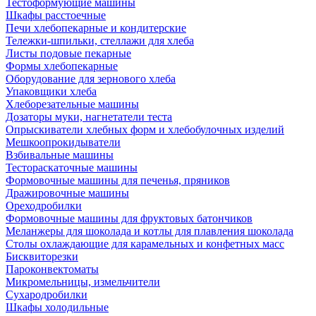
Тестоформующие машины
Шкафы расстоечные
Печи хлебопекарные и кондитерские
Тележки-шпильки, стеллажи для хлеба
Листы подовые пекарные
Формы хлебопекарные
Оборудование для зернового хлеба
Упаковщики хлеба
Хлеборезательные машины
Дозаторы муки, нагнетатели теста
Опрыскиватели хлебных форм и хлебобулочных изделий
Мешкоопрокидыватели
Взбивальные машины
Тестораскаточные машины
Формовочные машины для печенья, пряников
Дражировочные машины
Ореходробилки
Формовочные машины для фруктовых батончиков
Меланжеры для шоколада и котлы для плавления шоколада
Столы охлаждающие для карамельных и конфетных масс
Бисквиторезки
Пароконвектоматы
Микромельницы, измельчители
Сухародробилки
Шкафы холодильные