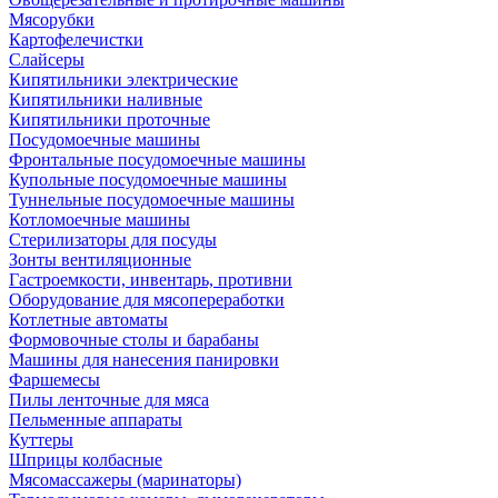
Мясорубки
Картофелечистки
Слайсеры
Кипятильники электрические
Кипятильники наливные
Кипятильники проточные
Посудомоечные машины
Фронтальные посудомоечные машины
Купольные посудомоечные машины
Туннельные посудомоечные машины
Котломоечные машины
Стерилизаторы для посуды
Зонты вентиляционные
Гастроемкости, инвентарь, противни
Оборудование для мясопереработки
Котлетные автоматы
Формовочные столы и барабаны
Машины для нанесения панировки
Фаршемесы
Пилы ленточные для мяса
Пельменные аппараты
Куттеры
Шприцы колбасные
Мясомассажеры (маринаторы)