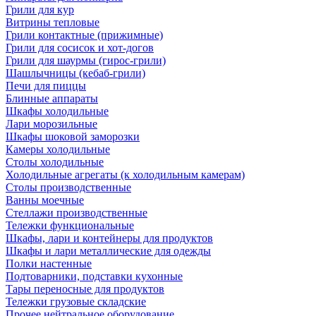
Грили для кур
Витрины тепловые
Грили контактные (прижимные)
Грили для сосисок и хот-догов
Грили для шаурмы (гирос-грили)
Шашлычницы (кебаб-грили)
Печи для пиццы
Блинные аппараты
Шкафы холодильные
Лари морозильные
Шкафы шоковой заморозки
Камеры холодильные
Столы холодильные
Холодильные агрегаты (к холодильным камерам)
Столы производственные
Ванны моечные
Стеллажи производственные
Тележки функциональные
Шкафы, лари и контейнеры для продуктов
Шкафы и лари металлические для одежды
Полки настенные
Подтоварники, подставки кухонные
Тары переносные для продуктов
Тележки грузовые складские
Прочее нейтральное оборудование