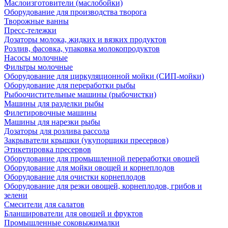
Маслоизготовители (маслобойки)
Оборудование для производства творога
Творожные ванны
Пресс-тележки
Дозаторы молока, жидких и вязких продуктов
Розлив, фасовка, упаковка молокопродуктов
Насосы молочные
Фильтры молочные
Оборудование для циркуляционной мойки (СИП-мойки)
Оборудование для переработки рыбы
Рыбоочистительные машины (рыбочистки)
Машины для разделки рыбы
Филетировочные машины
Машины для нарезки рыбы
Дозаторы для розлива рассола
Закрыватели крышки (укупорщики пресервов)
Этикетировка пресервов
Оборудование для промышленной переработки овощей
Оборудование для мойки овощей и корнеплодов
Оборудование для очистки корнеплодов
Оборудование для резки овощей, корнеплодов, грибов и
зелени
Смесители для салатов
Бланширователи для овощей и фруктов
Промышленные соковыжималки