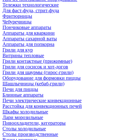
Тележки технологические
Для фаст-фуда, стрит-фуда
Фритюрницы
Чебуречницы
Пончиковые аппараты
Аппараты для кваркини
Аппараты сахарной ваты
Аппараты для попкорна
Грили для кур
Витрины тепловые
Грили контактные (прижимные)
Грили для сосисок и хот-догов
Грили для шаурмы (гирос-грили)
Оборудование для формовки пиццы
Шашлычницы (кебаб-грили)
Печи для пиццы
Блинные аппараты
Печи электрические конвекционные
Расстойка для конвекционных печей
Шкафы холодильные
Лари морозильные
Пивоохладители, кегераторы
Столы холодильные
Столы производственные
Ванны моечные