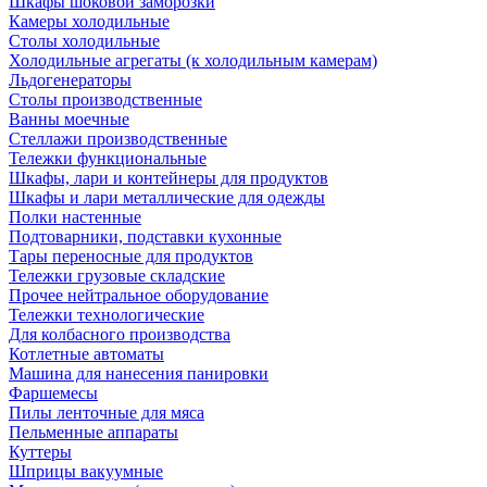
Шкафы шоковой заморозки
Камеры холодильные
Столы холодильные
Холодильные агрегаты (к холодильным камерам)
Льдогенераторы
Столы производственные
Ванны моечные
Стеллажи производственные
Тележки функциональные
Шкафы, лари и контейнеры для продуктов
Шкафы и лари металлические для одежды
Полки настенные
Подтоварники, подставки кухонные
Тары переносные для продуктов
Тележки грузовые складские
Прочее нейтральное оборудование
Тележки технологические
Для колбасного производства
Котлетные автоматы
Машина для нанесения панировки
Фаршемесы
Пилы ленточные для мяса
Пельменные аппараты
Куттеры
Шприцы вакуумные