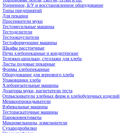
Уцененное, Б/У и восстановленное оборудование
Типы предприятий
Для пекарни
Просеиватели муки
Тестомесильные машины
Тестоделители
Тестоокруглители
Тестоформующие машины
Шкафы расстоечные
Печи хлебопекарные и кондитерские
Тележки-шпильки, стеллажи для хлеба
Листы подовые пекарные
Формы хлебопекарные
Оборудование для зернового хлеба
Упаковщики хлеба
Хлеборезательные машины
Дозаторы муки, нагнетатели теста
Опрыскиватели хлебных форм и хлебобулочных изделий
Мешкоопрокидыватели
Взбивальные машины
Тестораскаточные машины
Пароконвектоматы
Микромельницы, измельчители
Сухародробилки