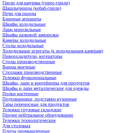
Грили для шаурмы (гирос-грили)
Шашлычницы (кебаб-грили)
Печи для пиццы
Блинные аппараты
Шкафы холодильные
Лари морозильные
Шкафы шоковой заморозки
Камеры холодильные
Столы холодильные
Холодильные агрегаты (к холодильным камерам)
Пивоохладители, кегераторы
Столы производственные
Ванны моечные
Стеллажи производственные
Тележки функциональные
Шкафы, лари и контейнеры для продуктов
Шкафы и лари металлические для одежды
Полки настенные
Подтоварники, подставки кухонные
Тары переносные для продуктов
Тележки грузовые складские
Прочее нейтральное оборудование
Тележки технологические
Для столовых
Плиты промышленные