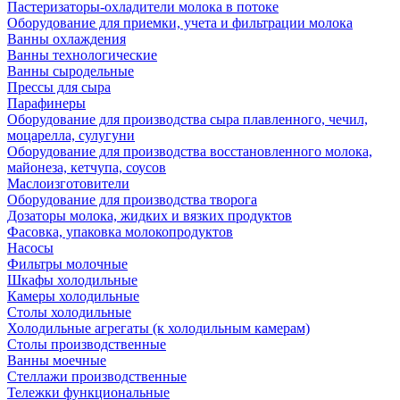
Пастеризаторы-охладители молока в потоке
Оборудование для приемки, учета и фильтрации молока
Ванны охлаждения
Ванны технологические
Ванны сыродельные
Прессы для сыра
Парафинеры
Оборудование для производства сыра плавленного, чечил,
моцарелла, сулугуни
Оборудование для производства восстановленного молока,
майонеза, кетчупа, соусов
Маслоизготовители
Оборудование для производства творога
Дозаторы молока, жидких и вязких продуктов
Фасовка, упаковка молокопродуктов
Насосы
Фильтры молочные
Шкафы холодильные
Камеры холодильные
Столы холодильные
Холодильные агрегаты (к холодильным камерам)
Столы производственные
Ванны моечные
Стеллажи производственные
Тележки функциональные