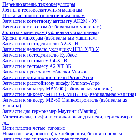
Переключатели, терморегуляторы
Ленты к тестораскаточным машинам
Пильные полотна к ленточным пилам
Запчасти к котлетному автомату АК2М-40У
Венчики к миксерам (взбивальным машинам)
Лопаты к миксерам (взбивальным машинам)
Крюки к миксерам (взбивальным машинам)
Запчасти к тестоделителю А2-ХТН
Запчасти к делителю-укладчику Ш33-ХД3-У
Запчасти к тестоделителю Кузбасс
Запчасти к тестомесу Л4-ХТВ
Запчасти к тестомесу А2-ХТ-3Б
Запчасти к прессу мех. обвалки Уникон
Запчасти к ротационной печи Ротор-Агро
Запчасти к расстойному шкафу Климат-Агро
Запчасти к миксеру МВУ-60 (взбивальная машина)
Запчасти к миксеру МПВ-60, МПВ-100 (взбивальная машина)
Запчасти к миксеру МВ-60 Станкостроитель (взбивальная
машина)
Запчасти для термокамер Маутинг (Mauting)
Уплотнители, профили силиконовые для печи, термокамер и
др.
Цепи пластинчатые, тяговые
Ножи (лезвия, полотна) к хлеборезкам, бисквиторезкам
Запчасти для спирального транспортера