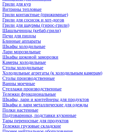
Грили для кур
Витрины тепловые
Грили контактные (прижимные)
Грили для сосисок и хот-догов
Грили для шаурмы (гирос-грили)
Шашлычницы (кебаб-грили)
Печи для пиццы
Блинные аппараты
Шкафы холодильные
Лари морозильные
Шкафы шоковой заморозки
Камеры холодильные
Столы холодильные
Холодильные агрегаты (к холодильным камерам)
Столы производственные
Ванны моечные
Стеллажи производственные
Тележки функциональные
Шкафы, лари и контейнеры для продуктов
Шкафы и лари металлические для одежды
Полки настенные
Подтоварники, подставки кухонные
Тары переносные для продуктов
Тележки грузовые складские
Прочее нейтральное оборудование