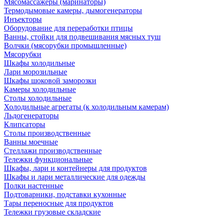
Мясомассажеры (маринаторы)
Термодымовые камеры, дымогенераторы
Инъекторы
Оборудование для переработки птицы
Ванны, стойки для подвешивания мясных туш
Волчки (мясорубки промышленные)
Мясорубки
Шкафы холодильные
Лари морозильные
Шкафы шоковой заморозки
Камеры холодильные
Столы холодильные
Холодильные агрегаты (к холодильным камерам)
Льдогенераторы
Клипсаторы
Столы производственные
Ванны моечные
Стеллажи производственные
Тележки функциональные
Шкафы, лари и контейнеры для продуктов
Шкафы и лари металлические для одежды
Полки настенные
Подтоварники, подставки кухонные
Тары переносные для продуктов
Тележки грузовые складские