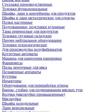
Стеллажи производственные
Тележки функциональные
Шкафы, лари и контейнеры для продуктов
Шкафы и лари металлические для одежды
Полки настенные
Подтоварники, подставки кухонные
Тары переносные для продуктов
Тележки грузовые складские
Прочее нейтральное оборудование
Тележки технологические
Для производства полуфабрикатов
Котлетные автоматы
Машина для нанесения панировки
Фаршемесы
Пилы ленточные для мяса
Пельменные аппараты
Куттеры
Инъекторы
Оборудование для переработки птицы
Ванны, стойки для подвешивания мясных туш
Волчки (мясорубки промышленные)
Мясорубки
Шкафы холодильные
Лари морозильные