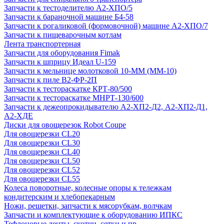
Запчасти к тестоделителю А2-ХПО/5
Запчасти к бараночной машине Б4-58
Запчасти к рогаликовой (формовочной) машине А2-ХПО/7
Запчасти к пищеварочным котлам
Лента транспортерная
Запчасти для оборудования Fimak
Запчасти к шприцу Идеал U-159
Запчасти к мельнице молотковой 10-ММ (ММ-10)
Запчасти к пиле В2-ФР-2П
Запчасти к тестораскатке КРТ-80/500
Запчасти к тестораскатке МНРТ-130/600
Запчасти к деже­опрокидывателю А2-ХП2-Д2, А2-ХП2-Д1,
А2-ХДЕ
Диски для овощерезок Robot Coupe
Для овощерезки CL20
Для овощерезки CL30
Для овощерезки CL40
Для овощерезки CL50
Для овощерезки CL52
Для овощерезки CL55
Колеса поворотные, колесные опоры к тележкам
кондитерским и хлебопекарным
Ножи, решетки, запчасти к мясорубкам, волчкам
Запчасти и комплектующие к оборудованию ИПКС
Тефлоновые ленты, скотчи, сетки и пр.