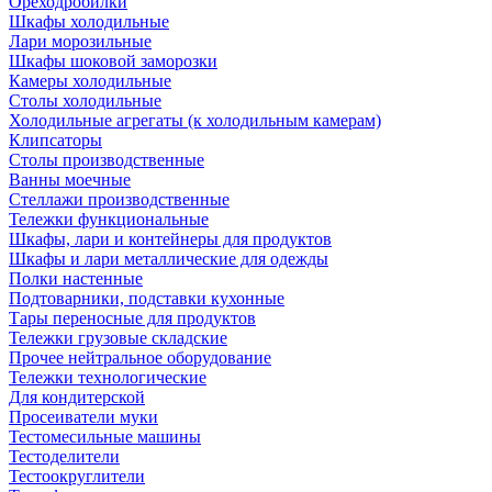
Ореходробилки
Шкафы холодильные
Лари морозильные
Шкафы шоковой заморозки
Камеры холодильные
Столы холодильные
Холодильные агрегаты (к холодильным камерам)
Клипсаторы
Столы производственные
Ванны моечные
Стеллажи производственные
Тележки функциональные
Шкафы, лари и контейнеры для продуктов
Шкафы и лари металлические для одежды
Полки настенные
Подтоварники, подставки кухонные
Тары переносные для продуктов
Тележки грузовые складские
Прочее нейтральное оборудование
Тележки технологические
Для кондитерской
Просеиватели муки
Тестомесильные машины
Тестоделители
Тестоокруглители