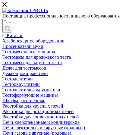
Поставщик профессионального пищевого оборудования
Каталог
Хлебопекарное оборудование
Просеиватели муки
Тестомесильные машины
Тестомесы для дрожжевого теста
Тестомесы для крутого теста
Дежи для тестомесов
Дежеопрокидыватели
Тестоделители
Тестоокруглители
Тестоделители-округлители
Тестоформующие машины
Шкафы расстоечные
Расстойка для ярусных печей
Расстойка для ротационных печей
Расстойка для конвекционных печей
Печи хлебопекарные и кондитерские
Печи электрические ярусные (подовые)
Печи газовые ярусные (подовые)