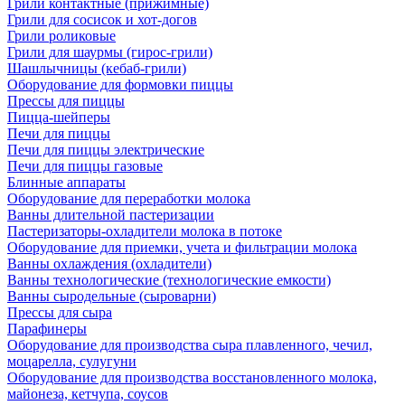
Грили контактные (прижимные)
Грили для сосисок и хот-догов
Грили роликовые
Грили для шаурмы (гирос-грили)
Шашлычницы (кебаб-грили)
Оборудование для формовки пиццы
Прессы для пиццы
Пицца-шейперы
Печи для пиццы
Печи для пиццы электрические
Печи для пиццы газовые
Блинные аппараты
Оборудование для переработки молока
Ванны длительной пастеризации
Пастеризаторы-охладители молока в потоке
Оборудование для приемки, учета и фильтрации молока
Ванны охлаждения (охладители)
Ванны технологические (технологические емкости)
Ванны сыродельные (сыроварни)
Прессы для сыра
Парафинеры
Оборудование для производства сыра плавленного, чечил,
моцарелла, сулугуни
Оборудование для производства восстановленного молока,
майонеза, кетчупа, соусов