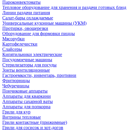
Пароконвектоматы
Тепловое оборудование для хранения и раздачи готовых блюд
Линии раздачи питания
Салат-бары охлаждаемые
Универсальные кухонные машины (УКМ)
Протирки, овощерезки
Оборудование для формовки пиццы
Мясорубки
Картофелечистки
Слайсеры
Кипятильники электрические
Посудомоечные машины
Стерилизаторы для посуды
Зонты вентиляционные
Гастроемкости, инвентарь, противни
Фритюрницы
Чебуречницы
Пончиковые аппараты
Аппараты для кваркини
Аппараты сахарной ваты
Аппараты для попкорна
Грили для кур
Витрины тепловые
Грили контактные (прижимные)
Грили для сосисок и хот-догов