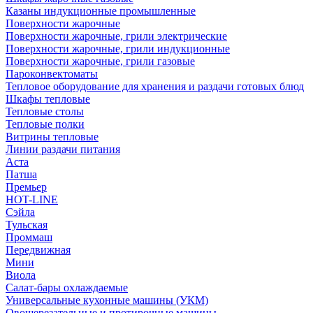
Казаны индукционные промышленные
Поверхности жарочные
Поверхности жарочные, грили электрические
Поверхности жарочные, грили индукционные
Поверхности жарочные, грили газовые
Пароконвектоматы
Тепловое оборудование для хранения и раздачи готовых блюд
Шкафы тепловые
Тепловые столы
Тепловые полки
Витрины тепловые
Линии раздачи питания
Аста
Патша
Премьер
HOT-LINE
Сэйла
Тульская
Проммаш
Передвижная
Мини
Виола
Салат-бары охлаждаемые
Универсальные кухонные машины (УКМ)
Овощерезательные и протирочные машины