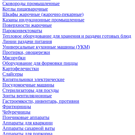
Сковороды промышленные
Котлы пищеварочные
Шкафы жарочные (жарочно-пекарные)
Казаны индукционные промышленные
Поверхности жарочные
Пароконвектоматы
Тепловое оборудование для хранения и раздачи готовых блюд
Линии раздачи питания
Универсальные кухонные машины (УКМ)
Протирки, овощерезки
Мясорубки
Оборудование для формовки пиццы
Картофелечистки
Слайсеры
Кипятильники электрические
Посудомоечные машины
Стерилизаторы для посуды
Зонты вентиляционные
Гастроемкости, инвентарь, противни
Фритюрницы
Чебуречницы
Пончиковые аппараты
Аппараты для кваркини
Аппараты сахарной ваты
Аппараты для попкорна