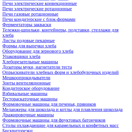
Печи электрические конвекционные
Печи электрические ротационные
Печи газовые ротационные
Печи кондитерские с блок-формами
Ферментаторы закваски
Тележки-шпильки, контейнеры, подставки, стеллажи для
хлеба
Листы подовые пекарные
Формы для выпечки хлеба
Оборудование для зернового хлеба
Упаковщики хлеба
Хлеборезательные машины
Дозаторы муки, нагнетатели теста
Опрыскиватели хлебных форм и хлебобулочных изделий
Мешкоопрокидыватели
Зонты вентиляционные
Кондитерское оборудование
Взбивальные машины
Тестораскаточные машины
Формовочные машины для печенья, пряников
Меланжеры для шоколада и котлы для плавления шоколада
Дражировочные машины
Формовочные машины для фруктовых батончиков
Столы охлаждающие для карамельных и конфетных масс
Бисквиторезки