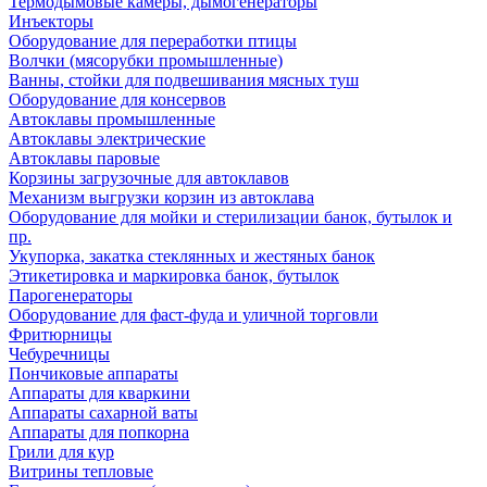
Термодымовые камеры, дымогенераторы
Инъекторы
Оборудование для переработки птицы
Волчки (мясорубки промышленные)
Ванны, стойки для подвешивания мясных туш
Оборудование для консервов
Автоклавы промышленные
Автоклавы электрические
Автоклавы паровые
Корзины загрузочные для автоклавов
Механизм выгрузки корзин из автоклава
Оборудование для мойки и стерилизации банок, бутылок и
пр.
Укупорка, закатка стеклянных и жестяных банок
Этикетировка и маркировка банок, бутылок
Парогенераторы
Оборудование для фаст-фуда и уличной торговли
Фритюрницы
Чебуречницы
Пончиковые аппараты
Аппараты для кваркини
Аппараты сахарной ваты
Аппараты для попкорна
Грили для кур
Витрины тепловые