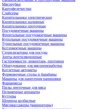
Мясорубки
Картофелечистки
Слайсеры
Кипятильники электрические
Кипятильники наливные
Кипятильники проточные
Посудомоечные машины
Фронтальные посудомоечные машины
Купольные посудомоечные машины
Туннельные посудомоечные машины
Котломоечные машины
Стерилизаторы для посуды
Зонты вентиляционные
Гастроемкости, инвентарь, противни
Оборудование для мясопереработки
Котлетные автоматы
Формовочные столы и барабаны
Машины для нанесения панировки
Фаршемесы
Пилы ленточные для мяса
Пельменные аппараты
Куттеры
Шприцы колбасные
Мясомассажеры (маринаторы)