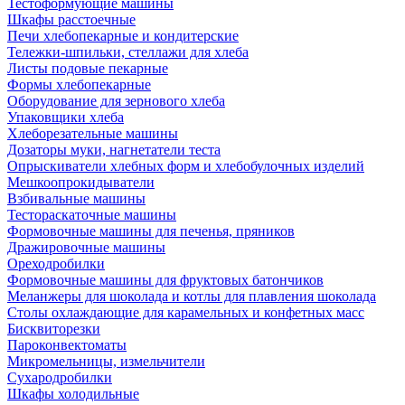
Тестоформующие машины
Шкафы расстоечные
Печи хлебопекарные и кондитерские
Тележки-шпильки, стеллажи для хлеба
Листы подовые пекарные
Формы хлебопекарные
Оборудование для зернового хлеба
Упаковщики хлеба
Хлеборезательные машины
Дозаторы муки, нагнетатели теста
Опрыскиватели хлебных форм и хлебобулочных изделий
Мешкоопрокидыватели
Взбивальные машины
Тестораскаточные машины
Формовочные машины для печенья, пряников
Дражировочные машины
Ореходробилки
Формовочные машины для фруктовых батончиков
Меланжеры для шоколада и котлы для плавления шоколада
Столы охлаждающие для карамельных и конфетных масс
Бисквиторезки
Пароконвектоматы
Микромельницы, измельчители
Сухародробилки
Шкафы холодильные