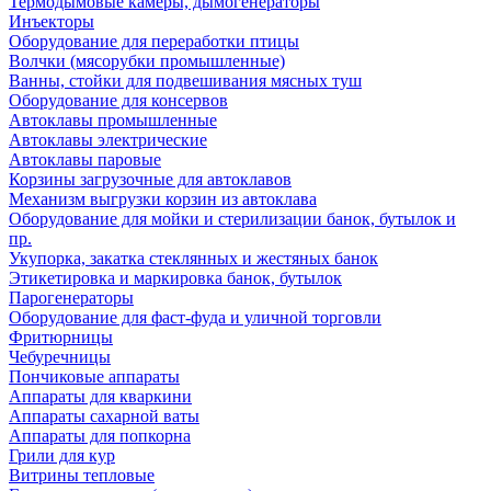
Термодымовые камеры, дымогенераторы
Инъекторы
Оборудование для переработки птицы
Волчки (мясорубки промышленные)
Ванны, стойки для подвешивания мясных туш
Оборудование для консервов
Автоклавы промышленные
Автоклавы электрические
Автоклавы паровые
Корзины загрузочные для автоклавов
Механизм выгрузки корзин из автоклава
Оборудование для мойки и стерилизации банок, бутылок и
пр.
Укупорка, закатка стеклянных и жестяных банок
Этикетировка и маркировка банок, бутылок
Парогенераторы
Оборудование для фаст-фуда и уличной торговли
Фритюрницы
Чебуречницы
Пончиковые аппараты
Аппараты для кваркини
Аппараты сахарной ваты
Аппараты для попкорна
Грили для кур
Витрины тепловые