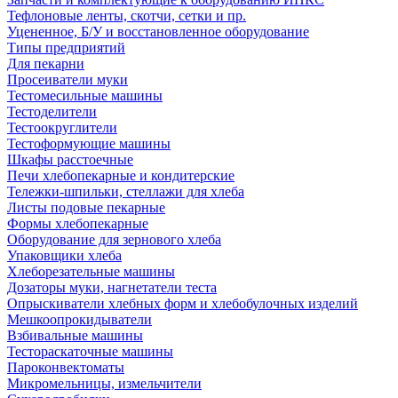
Тефлоновые ленты, скотчи, сетки и пр.
Уцененное, Б/У и восстановленное оборудование
Типы предприятий
Для пекарни
Просеиватели муки
Тестомесильные машины
Тестоделители
Тестоокруглители
Тестоформующие машины
Шкафы расстоечные
Печи хлебопекарные и кондитерские
Тележки-шпильки, стеллажи для хлеба
Листы подовые пекарные
Формы хлебопекарные
Оборудование для зернового хлеба
Упаковщики хлеба
Хлеборезательные машины
Дозаторы муки, нагнетатели теста
Опрыскиватели хлебных форм и хлебобулочных изделий
Мешкоопрокидыватели
Взбивальные машины
Тестораскаточные машины
Пароконвектоматы
Микромельницы, измельчители