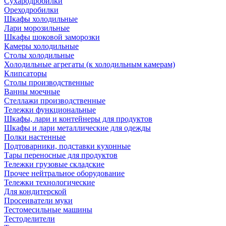
Сухародробилки
Ореходробилки
Шкафы холодильные
Лари морозильные
Шкафы шоковой заморозки
Камеры холодильные
Столы холодильные
Холодильные агрегаты (к холодильным камерам)
Клипсаторы
Столы производственные
Ванны моечные
Стеллажи производственные
Тележки функциональные
Шкафы, лари и контейнеры для продуктов
Шкафы и лари металлические для одежды
Полки настенные
Подтоварники, подставки кухонные
Тары переносные для продуктов
Тележки грузовые складские
Прочее нейтральное оборудование
Тележки технологические
Для кондитерской
Просеиватели муки
Тестомесильные машины
Тестоделители