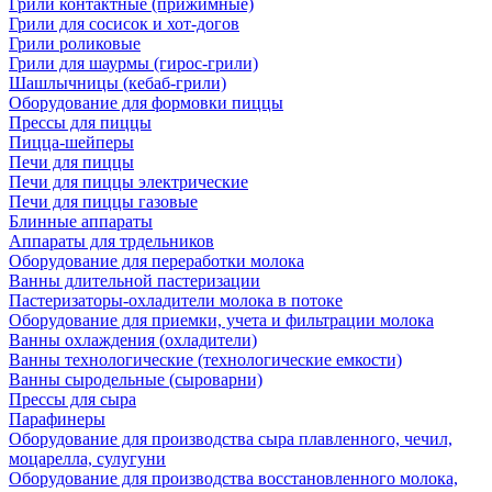
Грили контактные (прижимные)
Грили для сосисок и хот-догов
Грили роликовые
Грили для шаурмы (гирос-грили)
Шашлычницы (кебаб-грили)
Оборудование для формовки пиццы
Прессы для пиццы
Пицца-шейперы
Печи для пиццы
Печи для пиццы электрические
Печи для пиццы газовые
Блинные аппараты
Аппараты для трдельников
Оборудование для переработки молока
Ванны длительной пастеризации
Пастеризаторы-охладители молока в потоке
Оборудование для приемки, учета и фильтрации молока
Ванны охлаждения (охладители)
Ванны технологические (технологические емкости)
Ванны сыродельные (сыроварни)
Прессы для сыра
Парафинеры
Оборудование для производства сыра плавленного, чечил,
моцарелла, сулугуни
Оборудование для производства восстановленного молока,