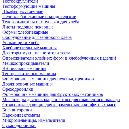
Тестоокруглители
Тестоформующие машины
Шкафы расстоечные
Печи хлебопекарные и кондитерские
Тележки-шпильки, стеллажи для хлеба
Листы подовые пекарные
Формы хлебопекарные
Оборудование для зернового хлеба
Упаковщики хлеба
Хлеборезательные машины
Дозаторы муки, нагнетатели теста
Опрыскиватели хлебных форм и хлебобулочных изделий
Мешкоопрокидыватели
Взбивальные машины
Тестораскаточные машины
Формовочные машины для печенья, пряников
Дражировочные машины
Ореходробилки
Формовочные машины для фруктовых батончиков
Меланжеры для шоколада и котлы для плавления шоколада
Столы охлаждающие для карамельных и конфетных масс
Бисквиторезки
Пароконвектоматы
Микромельницы, измельчители
Сухародробилки