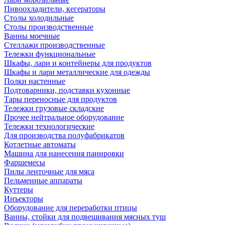
Пивоохладители, кегераторы
Столы холодильные
Столы производственные
Ванны моечные
Стеллажи производственные
Тележки функциональные
Шкафы, лари и контейнеры для продуктов
Шкафы и лари металлические для одежды
Полки настенные
Подтоварники, подставки кухонные
Тары переносные для продуктов
Тележки грузовые складские
Прочее нейтральное оборудование
Тележки технологические
Для производства полуфабрикатов
Котлетные автоматы
Машина для нанесения панировки
Фаршемесы
Пилы ленточные для мяса
Пельменные аппараты
Куттеры
Инъекторы
Оборудование для переработки птицы
Ванны, стойки для подвешивания мясных туш