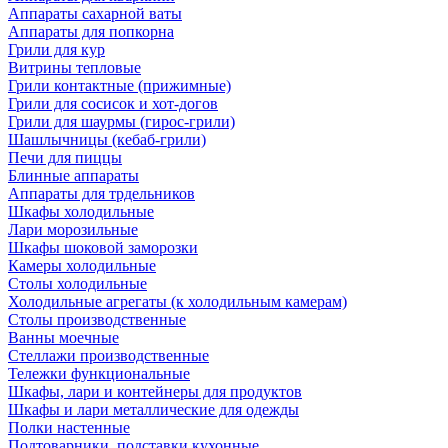
Аппараты сахарной ваты
Аппараты для попкорна
Грили для кур
Витрины тепловые
Грили контактные (прижимные)
Грили для сосисок и хот-догов
Грили для шаурмы (гирос-грили)
Шашлычницы (кебаб-грили)
Печи для пиццы
Блинные аппараты
Аппараты для трдельников
Шкафы холодильные
Лари морозильные
Шкафы шоковой заморозки
Камеры холодильные
Столы холодильные
Холодильные агрегаты (к холодильным камерам)
Столы производственные
Ванны моечные
Стеллажи производственные
Тележки функциональные
Шкафы, лари и контейнеры для продуктов
Шкафы и лари металлические для одежды
Полки настенные
Подтоварники, подставки кухонные