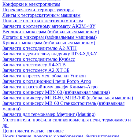
Конфорки к электроплитам
Переключатели, терморегуляторы
Ленты к тестораскаточным машинам
Пильные полотна к ленточным пилам
Запчасти к котлетному автомату АК2М-40У
Венчики к миксерам (взбивальным машинам)
Лопаты к миксерам (взбивальным машинам)
Крюки к миксерам (взбивальным машинам)
Запчасти к тестоделителю А2-ХТН
Запчасти к делителю-укладчику Ш33-ХД3-У
Запчасти к тестоделителю Кузбасс
Запчасти к тестомесу Л4-ХТВ
Запчасти к тестомесу А2-ХТ-3Б
Запчасти к прессу мех. обвалки Уникон
Запчасти к ротационной печи Ротор-Агро
Запчасти к расстойному шкафу Климат-Агро
Запчасти к миксеру МВУ-60 (взбивальная машина)
Запчасти к миксеру МПВ-60, МПВ-100 (взбивальная машина)
Запчасти к миксеру МВ-60 Станкостроитель (взбивальная
машина)
Запчасти для термокамер Маутинг (Mauting)
Уплотнители, профили силиконовые для печи, термокамер и
др.
Цепи пластинчатые, тяговые
Ножи (лезвия, полотна) к хлеборезкам, бисквиторезкам