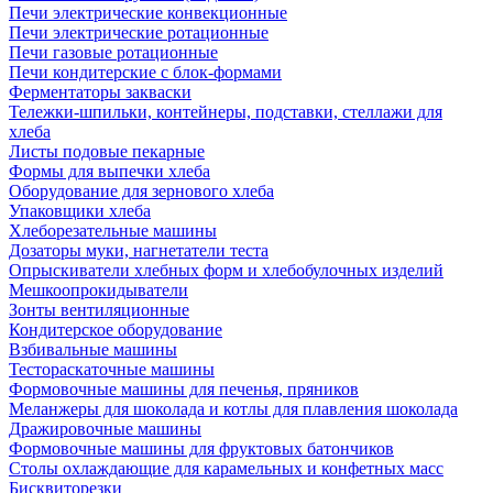
Печи электрические конвекционные
Печи электрические ротационные
Печи газовые ротационные
Печи кондитерские с блок-формами
Ферментаторы закваски
Тележки-шпильки, контейнеры, подставки, стеллажи для
хлеба
Листы подовые пекарные
Формы для выпечки хлеба
Оборудование для зернового хлеба
Упаковщики хлеба
Хлеборезательные машины
Дозаторы муки, нагнетатели теста
Опрыскиватели хлебных форм и хлебобулочных изделий
Мешкоопрокидыватели
Зонты вентиляционные
Кондитерское оборудование
Взбивальные машины
Тестораскаточные машины
Формовочные машины для печенья, пряников
Меланжеры для шоколада и котлы для плавления шоколада
Дражировочные машины
Формовочные машины для фруктовых батончиков
Столы охлаждающие для карамельных и конфетных масс
Бисквиторезки