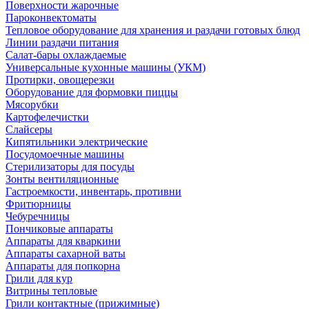
Поверхности жарочные
Пароконвектоматы
Тепловое оборудование для хранения и раздачи готовых блюд
Линии раздачи питания
Салат-бары охлаждаемые
Универсальные кухонные машины (УКМ)
Протирки, овощерезки
Оборудование для формовки пиццы
Мясорубки
Картофелечистки
Слайсеры
Кипятильники электрические
Посудомоечные машины
Стерилизаторы для посуды
Зонты вентиляционные
Гастроемкости, инвентарь, противни
Фритюрницы
Чебуречницы
Пончиковые аппараты
Аппараты для кваркини
Аппараты сахарной ваты
Аппараты для попкорна
Грили для кур
Витрины тепловые
Грили контактные (прижимные)