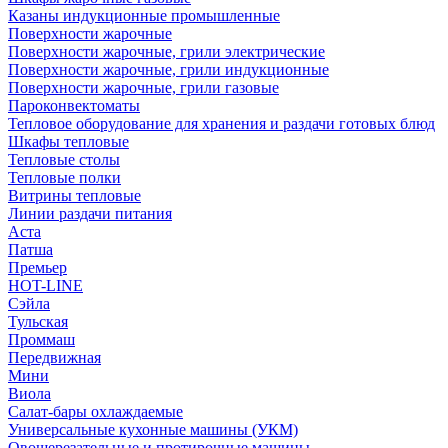
Казаны индукционные промышленные
Поверхности жарочные
Поверхности жарочные, грили электрические
Поверхности жарочные, грили индукционные
Поверхности жарочные, грили газовые
Пароконвектоматы
Тепловое оборудование для хранения и раздачи готовых блюд
Шкафы тепловые
Тепловые столы
Тепловые полки
Витрины тепловые
Линии раздачи питания
Аста
Патша
Премьер
HOT-LINE
Сэйла
Тульская
Проммаш
Передвижная
Мини
Виола
Салат-бары охлаждаемые
Универсальные кухонные машины (УКМ)
Овощерезательные и протирочные машины