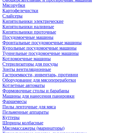
Мясорубки
Картофелечистки
Слайсеры
Кипятильники электрические
Кипятильники наливные
Кипятильники проточные
Посудомоечные машины
Фронтальные посудомоечные машины
Купольные посудомоечные машины
Туннельные посудомоечные машины
Котломоечные машины
Стерилизаторы для посуды
Зонты вентиляционные
Гастроемкости, инвентарь, противни
Оборудование для мясопереработки
Котлетные автоматы
Формовочные столы и барабаны
Машины для нанесения панировки
Фаршемесы
Пилы ленточные для мяса
Пельменные аппараты
Куттеры
Шприцы колбасные
Мясомассажеры (маринаторы)