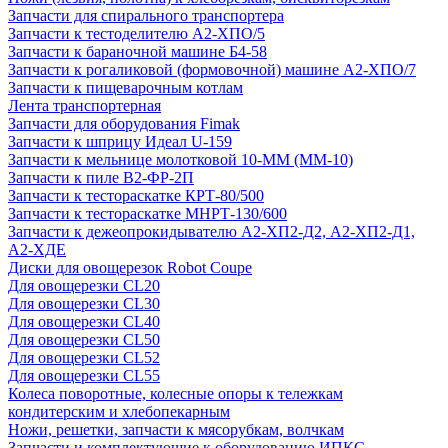
Запчасти для спирального транспортера
Запчасти к тестоделителю А2-ХПО/5
Запчасти к бараночной машине Б4-58
Запчасти к рогаликовой (формовочной) машине А2-ХПО/7
Запчасти к пищеварочным котлам
Лента транспортерная
Запчасти для оборудования Fimak
Запчасти к шприцу Идеал U-159
Запчасти к мельнице молотковой 10-ММ (ММ-10)
Запчасти к пиле В2-ФР-2П
Запчасти к тестораскатке КРТ-80/500
Запчасти к тестораскатке МНРТ-130/600
Запчасти к деже­опрокидывателю А2-ХП2-Д2, А2-ХП2-Д1,
А2-ХДЕ
Диски для овощерезок Robot Coupe
Для овощерезки CL20
Для овощерезки CL30
Для овощерезки CL40
Для овощерезки CL50
Для овощерезки CL52
Для овощерезки CL55
Колеса поворотные, колесные опоры к тележкам
кондитерским и хлебопекарным
Ножи, решетки, запчасти к мясорубкам, волчкам
Запчасти и комплектующие к оборудованию ИПКС