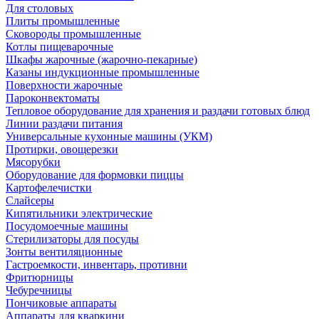
Для столовых
Плиты промышленные
Сковороды промышленные
Котлы пищеварочные
Шкафы жарочные (жарочно-пекарные)
Казаны индукционные промышленные
Поверхности жарочные
Пароконвектоматы
Тепловое оборудование для хранения и раздачи готовых блюд
Линии раздачи питания
Универсальные кухонные машины (УКМ)
Протирки, овощерезки
Мясорубки
Оборудование для формовки пиццы
Картофелечистки
Слайсеры
Кипятильники электрические
Посудомоечные машины
Стерилизаторы для посуды
Зонты вентиляционные
Гастроемкости, инвентарь, противни
Фритюрницы
Чебуречницы
Пончиковые аппараты
Аппараты для кваркини