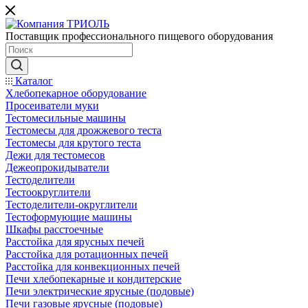
Поставщик профессионального пищевого оборудования
Каталог
Хлебопекарное оборудование
Просеиватели муки
Тестомесильные машины
Тестомесы для дрожжевого теста
Тестомесы для крутого теста
Дежи для тестомесов
Дежеопрокидыватели
Тестоделители
Тестоокруглители
Тестоделители-округлители
Тестоформующие машины
Шкафы расстоечные
Расстойка для ярусных печей
Расстойка для ротационных печей
Расстойка для конвекционных печей
Печи хлебопекарные и кондитерские
Печи электрические ярусные (подовые)
Печи газовые ярусные (подовые)