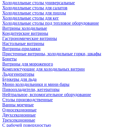
Холодилльные столы универсальные
Холодилльные столы для салатов
Холодилльные столы для пиццы
Холодилльные столы для кег
Холодилльные столы под тепловое оборудование
Витрины холодильные
Кондитерские витрины
Гастрономические витрины
Настольные витрины
Витрины-прилавки
Пристенные витрины, холодильные горки, шкафы
Бонеты
Витрины для мороженого
Комплектующие для холодильных витрин
Льдогенераторы
Бункеры для льда
Мини-холодильники и мини-бары
Пивоохладители, кегераторы
Нейтральное, вспомогательное оборудование
Столы производственные
Ванны моечные
Односекционные
Двухсекционные
Трехсекционные
С рабочей поверхностью