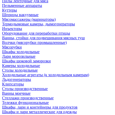
Пилы ленточные для мяса
Пельменные аппараты
Куттеры
Шприцы вакуумные
Мясомассажеры (маринаторы)
Термодымовые камеры, дымогенераторы
Инъекторы
Оборудование для переработки птицы
Ванны, стойки для подвешивания мясных туш
Волчки (мясорубки промышленные)
Мясорубки
Шкафы холодильные
Лари морозильные
Шкафы шоковой заморозки
Камеры холодильные
Столы холодильные
Холодильные агрегаты (к холодильным камерам)
Льдогенераторы
Клипсаторы
Столы производственные
Ванны моечные
Стеллажи производственные
Тележки функциональные
Шкафы, лари и контейнеры для продуктов
Шкафы и лари металлические для одежды