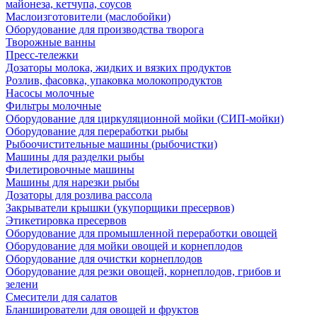
майонеза, кетчупа, соусов
Маслоизготовители (маслобойки)
Оборудование для производства творога
Творожные ванны
Пресс-тележки
Дозаторы молока, жидких и вязких продуктов
Розлив, фасовка, упаковка молокопродуктов
Насосы молочные
Фильтры молочные
Оборудование для циркуляционной мойки (СИП-мойки)
Оборудование для переработки рыбы
Рыбоочистительные машины (рыбочистки)
Машины для разделки рыбы
Филетировочные машины
Машины для нарезки рыбы
Дозаторы для розлива рассола
Закрыватели крышки (укупорщики пресервов)
Этикетировка пресервов
Оборудование для промышленной переработки овощей
Оборудование для мойки овощей и корнеплодов
Оборудование для очистки корнеплодов
Оборудование для резки овощей, корнеплодов, грибов и
зелени
Смесители для салатов
Бланширователи для овощей и фруктов