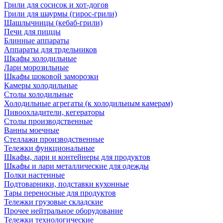
Грили для сосисок и хот-догов
Грили для шаурмы (гирос-грили)
Шашлычницы (кебаб-грили)
Печи для пиццы
Блинные аппараты
Аппараты для трдельников
Шкафы холодильные
Лари морозильные
Шкафы шоковой заморозки
Камеры холодильные
Столы холодильные
Холодильные агрегаты (к холодильным камерам)
Пивоохладители, кегераторы
Столы производственные
Ванны моечные
Стеллажи производственные
Тележки функциональные
Шкафы, лари и контейнеры для продуктов
Шкафы и лари металлические для одежды
Полки настенные
Подтоварники, подставки кухонные
Тары переносные для продуктов
Тележки грузовые складские
Прочее нейтральное оборудование
Тележки технологические