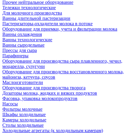
Прочее нейтральное оборудование
Тележки технологические
Для молочного производства
Ванны длительной пастеризации
Пастеризаторы-охладители молока в потоке
Оборудование для приемки, учета и фильтрации молока
Ванны охлаждения
Ванны технологические
Ванны сыродельные
Прессы для сыра
Парафинеры
Оборудование для производства сыра плавленного, чечил,
моцарелла, сулугуни
Оборудование для производства восстановленного молока,
майонеза, кетчупа, соусов
Маслоизготовители
Оборудование для производства творога
Дозаторы молока, жидких и вязких продуктов
Фасовка, упаковка молокопродуктов
Насосы
Фильтры молочные
Шкафы холодильные
Камеры холодильные
Столы холодильные
Холодильные агрегаты (к холодильным камерам)