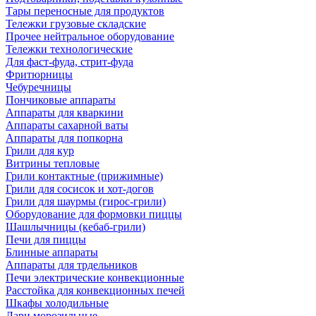
Тары переносные для продуктов
Тележки грузовые складские
Прочее нейтральное оборудование
Тележки технологические
Для фаст-фуда, стрит-фуда
Фритюрницы
Чебуречницы
Пончиковые аппараты
Аппараты для кваркини
Аппараты сахарной ваты
Аппараты для попкорна
Грили для кур
Витрины тепловые
Грили контактные (прижимные)
Грили для сосисок и хот-догов
Грили для шаурмы (гирос-грили)
Оборудование для формовки пиццы
Шашлычницы (кебаб-грили)
Печи для пиццы
Блинные аппараты
Аппараты для трдельников
Печи электрические конвекционные
Расстойка для конвекционных печей
Шкафы холодильные
Лари морозильные