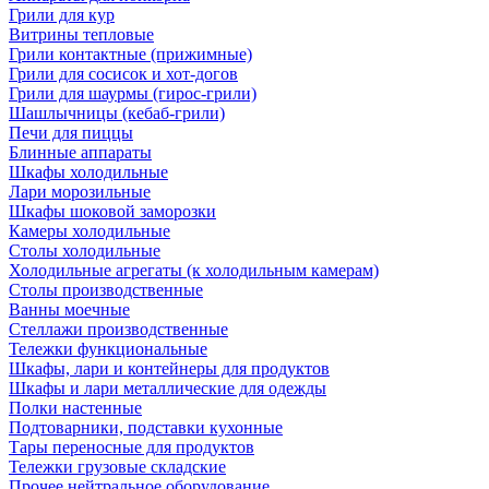
Грили для кур
Витрины тепловые
Грили контактные (прижимные)
Грили для сосисок и хот-догов
Грили для шаурмы (гирос-грили)
Шашлычницы (кебаб-грили)
Печи для пиццы
Блинные аппараты
Шкафы холодильные
Лари морозильные
Шкафы шоковой заморозки
Камеры холодильные
Столы холодильные
Холодильные агрегаты (к холодильным камерам)
Столы производственные
Ванны моечные
Стеллажи производственные
Тележки функциональные
Шкафы, лари и контейнеры для продуктов
Шкафы и лари металлические для одежды
Полки настенные
Подтоварники, подставки кухонные
Тары переносные для продуктов
Тележки грузовые складские
Прочее нейтральное оборудование