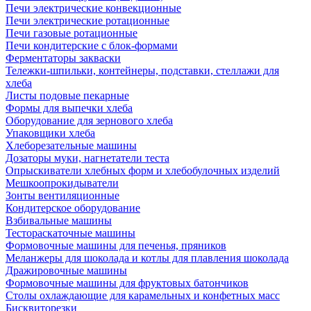
Печи электрические конвекционные
Печи электрические ротационные
Печи газовые ротационные
Печи кондитерские с блок-формами
Ферментаторы закваски
Тележки-шпильки, контейнеры, подставки, стеллажи для
хлеба
Листы подовые пекарные
Формы для выпечки хлеба
Оборудование для зернового хлеба
Упаковщики хлеба
Хлеборезательные машины
Дозаторы муки, нагнетатели теста
Опрыскиватели хлебных форм и хлебобулочных изделий
Мешкоопрокидыватели
Зонты вентиляционные
Кондитерское оборудование
Взбивальные машины
Тестораскаточные машины
Формовочные машины для печенья, пряников
Меланжеры для шоколада и котлы для плавления шоколада
Дражировочные машины
Формовочные машины для фруктовых батончиков
Столы охлаждающие для карамельных и конфетных масс
Бисквиторезки