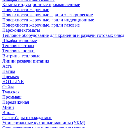
Казаны индукционные промышленные
Поверхности жарочные
Поверхности жарочные, грили электрические
Поверхности жарочные, грили индукционные
Поверхности жарочные, грили газовые
Пароконвектоматы
Тепловое оборудование для хранения и раздачи готовых блюд
Шкафы тепловые
Тепловые столы
Тепловые полки
Витрины тепловые
Линии раздачи питания
Аста
Патша
Премьер
HOT-LINE
Сэйла
Тульская
Проммаш
Передвижная
Мини
Виола
Салат-бары охлаждаемые
Универсальные кухонные машины (УКМ)
Овощерезательные и протирочные машины