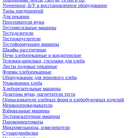
Уцененное, Б/У и восстановленное оборудование
Типы предприятий
Для пекарни
Просеиватели муки
Тестомесильные машины
Тестоделители
Тестоокруглители
Тестоформующие машины
Шкафы расстоечные
Печи хлебопекарные и кондитерские
Тележки-шпильки, стеллажи для хлеба
Листы подовые пекарные
Формы хлебопекарные
Оборудование для зернового хлеба
Упаковщики хлеба
Хлеборезательные машины
Дозаторы муки, нагнетатели теста
Опрыскиватели хлебных форм и хлебобулочных изделий
Мешкоопрокидыватели
Взбивальные машины
Тестораскаточные машины
Пароконвектоматы
Микромельницы, измельчители
Сухародробилки