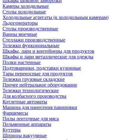
Шкафы шоковой заморозки
Камеры холодильные
Столы холодильные
Холодильные агрегаты (к холодильным камерам)
Льдогенераторы
Столы производственные
Ванны моечные
Стеллажи производственные
Тележки функциональные
Шкафы, лари и контейнеры для продуктов
Шкафы и лари металлические для одежды
Полки настенные
Подтоварники, подставки кухонные
Тары переносные для продуктов
Тележки грузовые складские
Прочее нейтральное оборудование
Тележки технологические
Для колбасного производства
Котлетные автоматы
Машина для нанесения панировки
Фаршемесы
Пилы ленточные для мяса
Пельменные аппараты
Куттеры
Шприцы вакуумные