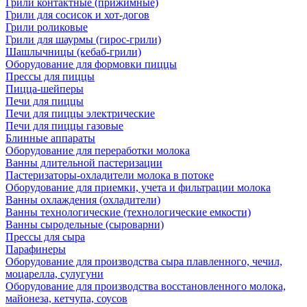
Грили контактные (прижимные)
Грили для сосисок и хот-догов
Грили роликовые
Грили для шаурмы (гирос-грили)
Шашлычницы (кебаб-грили)
Оборудование для формовки пиццы
Прессы для пиццы
Пицца-шейперы
Печи для пиццы
Печи для пиццы электрические
Печи для пиццы газовые
Блинные аппараты
Оборудование для переработки молока
Ванны длительной пастеризации
Пастеризаторы-охладители молока в потоке
Оборудование для приемки, учета и фильтрации молока
Ванны охлаждения (охладители)
Ванны технологические (технологические емкости)
Ванны сыродельные (сыроварни)
Прессы для сыра
Парафинеры
Оборудование для производства сыра плавленного, чечил,
моцарелла, сулугуни
Оборудование для производства восстановленного молока,
майонеза, кетчупа, соусов