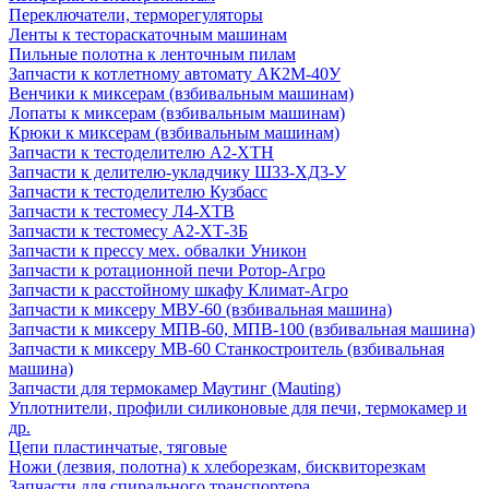
Переключатели, терморегуляторы
Ленты к тестораскаточным машинам
Пильные полотна к ленточным пилам
Запчасти к котлетному автомату АК2М-40У
Венчики к миксерам (взбивальным машинам)
Лопаты к миксерам (взбивальным машинам)
Крюки к миксерам (взбивальным машинам)
Запчасти к тестоделителю А2-ХТН
Запчасти к делителю-укладчику Ш33-ХД3-У
Запчасти к тестоделителю Кузбасс
Запчасти к тестомесу Л4-ХТВ
Запчасти к тестомесу А2-ХТ-3Б
Запчасти к прессу мех. обвалки Уникон
Запчасти к ротационной печи Ротор-Агро
Запчасти к расстойному шкафу Климат-Агро
Запчасти к миксеру МВУ-60 (взбивальная машина)
Запчасти к миксеру МПВ-60, МПВ-100 (взбивальная машина)
Запчасти к миксеру МВ-60 Станкостроитель (взбивальная
машина)
Запчасти для термокамер Маутинг (Mauting)
Уплотнители, профили силиконовые для печи, термокамер и
др.
Цепи пластинчатые, тяговые
Ножи (лезвия, полотна) к хлеборезкам, бисквиторезкам
Запчасти для спирального транспортера