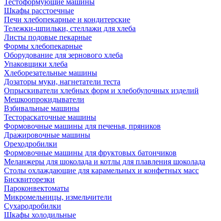
Тестоформующие машины
Шкафы расстоечные
Печи хлебопекарные и кондитерские
Тележки-шпильки, стеллажи для хлеба
Листы подовые пекарные
Формы хлебопекарные
Оборудование для зернового хлеба
Упаковщики хлеба
Хлеборезательные машины
Дозаторы муки, нагнетатели теста
Опрыскиватели хлебных форм и хлебобулочных изделий
Мешкоопрокидыватели
Взбивальные машины
Тестораскаточные машины
Формовочные машины для печенья, пряников
Дражировочные машины
Ореходробилки
Формовочные машины для фруктовых батончиков
Меланжеры для шоколада и котлы для плавления шоколада
Столы охлаждающие для карамельных и конфетных масс
Бисквиторезки
Пароконвектоматы
Микромельницы, измельчители
Сухародробилки
Шкафы холодильные