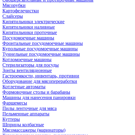
Мясорубки
Картофелечистки
Слайсеры
Кипятильники электрические
Кипятильники наливные
Кипятильники проточные
Посудомоечные машины
Фронтальные посудомоечные машины
Купольные посудомоечные машины
Туннельные посудомоечные машины
Котломоечные машины
Стерилизаторы для посуды
Зонты вентиляционные
Гастроемкости, инвентарь, противни
Оборудование для мясопереработки
Котлетные автоматы
Формовочные столы и барабаны
Машины для нанесения панировки
Фаршемесы
Пилы ленточные для мяса
Пельменные аппараты
Куттеры
Шприцы колбасные
Мясомассажеры (маринаторы)