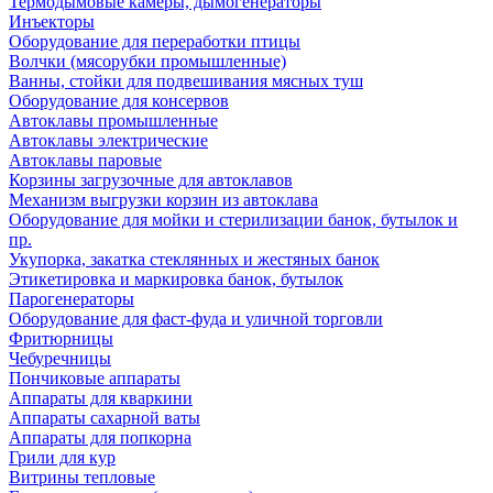
Термодымовые камеры, дымогенераторы
Инъекторы
Оборудование для переработки птицы
Волчки (мясорубки промышленные)
Ванны, стойки для подвешивания мясных туш
Оборудование для консервов
Автоклавы промышленные
Автоклавы электрические
Автоклавы паровые
Корзины загрузочные для автоклавов
Механизм выгрузки корзин из автоклава
Оборудование для мойки и стерилизации банок, бутылок и
пр.
Укупорка, закатка стеклянных и жестяных банок
Этикетировка и маркировка банок, бутылок
Парогенераторы
Оборудование для фаст-фуда и уличной торговли
Фритюрницы
Чебуречницы
Пончиковые аппараты
Аппараты для кваркини
Аппараты сахарной ваты
Аппараты для попкорна
Грили для кур
Витрины тепловые