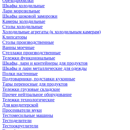
Ореходробилки
Шкафы холодильные
Лари морозильные
Шкафы шоковой заморозки
Камеры холодильные
Столы холодильные
Холодильные агрегаты (к холодильным камерам)
Клипсаторы
Столы производственные
Ванны моечные
Стеллажи производственные
Тележки функциональные
Шкафы, лари и контейнеры для продуктов
Шкафы и лари металлические для одежды
Полки настенные
Подтоварники, подставки кухонные
Тары переносные для продуктов
Тележки грузовые складские
Прочее нейтральное оборудование
Тележки технологические
Для кондитерской
Просеиватели муки
Тестомесильные машины
Тестоделители
Тестоокруглители