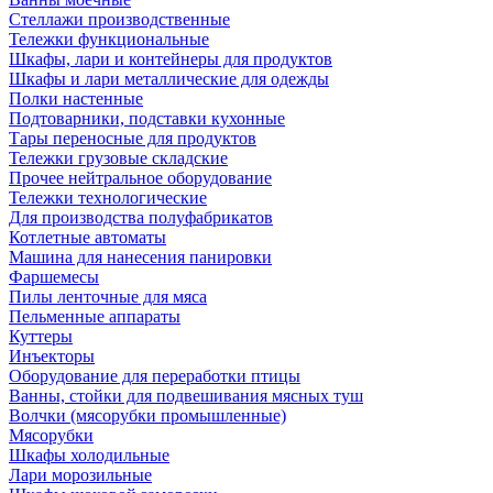
Стеллажи производственные
Тележки функциональные
Шкафы, лари и контейнеры для продуктов
Шкафы и лари металлические для одежды
Полки настенные
Подтоварники, подставки кухонные
Тары переносные для продуктов
Тележки грузовые складские
Прочее нейтральное оборудование
Тележки технологические
Для производства полуфабрикатов
Котлетные автоматы
Машина для нанесения панировки
Фаршемесы
Пилы ленточные для мяса
Пельменные аппараты
Куттеры
Инъекторы
Оборудование для переработки птицы
Ванны, стойки для подвешивания мясных туш
Волчки (мясорубки промышленные)
Мясорубки
Шкафы холодильные
Лари морозильные