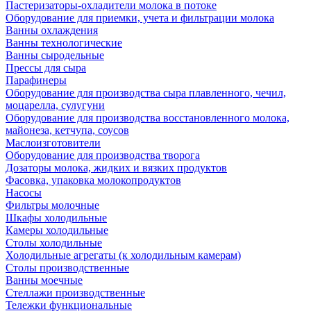
Пастеризаторы-охладители молока в потоке
Оборудование для приемки, учета и фильтрации молока
Ванны охлаждения
Ванны технологические
Ванны сыродельные
Прессы для сыра
Парафинеры
Оборудование для производства сыра плавленного, чечил,
моцарелла, сулугуни
Оборудование для производства восстановленного молока,
майонеза, кетчупа, соусов
Маслоизготовители
Оборудование для производства творога
Дозаторы молока, жидких и вязких продуктов
Фасовка, упаковка молокопродуктов
Насосы
Фильтры молочные
Шкафы холодильные
Камеры холодильные
Столы холодильные
Холодильные агрегаты (к холодильным камерам)
Столы производственные
Ванны моечные
Стеллажи производственные
Тележки функциональные