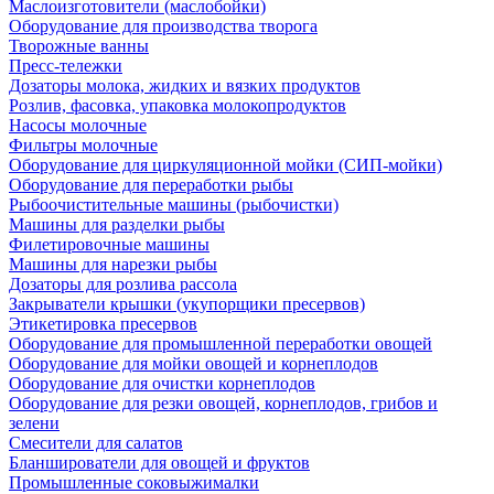
Маслоизготовители (маслобойки)
Оборудование для производства творога
Творожные ванны
Пресс-тележки
Дозаторы молока, жидких и вязких продуктов
Розлив, фасовка, упаковка молокопродуктов
Насосы молочные
Фильтры молочные
Оборудование для циркуляционной мойки (СИП-мойки)
Оборудование для переработки рыбы
Рыбоочистительные машины (рыбочистки)
Машины для разделки рыбы
Филетировочные машины
Машины для нарезки рыбы
Дозаторы для розлива рассола
Закрыватели крышки (укупорщики пресервов)
Этикетировка пресервов
Оборудование для промышленной переработки овощей
Оборудование для мойки овощей и корнеплодов
Оборудование для очистки корнеплодов
Оборудование для резки овощей, корнеплодов, грибов и
зелени
Смесители для салатов
Бланширователи для овощей и фруктов
Промышленные соковыжималки