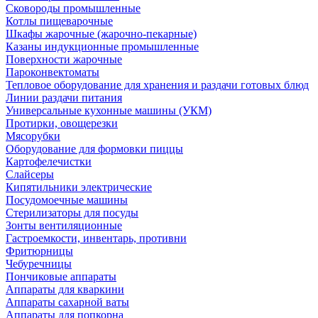
Сковороды промышленные
Котлы пищеварочные
Шкафы жарочные (жарочно-пекарные)
Казаны индукционные промышленные
Поверхности жарочные
Пароконвектоматы
Тепловое оборудование для хранения и раздачи готовых блюд
Линии раздачи питания
Универсальные кухонные машины (УКМ)
Протирки, овощерезки
Мясорубки
Оборудование для формовки пиццы
Картофелечистки
Слайсеры
Кипятильники электрические
Посудомоечные машины
Стерилизаторы для посуды
Зонты вентиляционные
Гастроемкости, инвентарь, противни
Фритюрницы
Чебуречницы
Пончиковые аппараты
Аппараты для кваркини
Аппараты сахарной ваты
Аппараты для попкорна