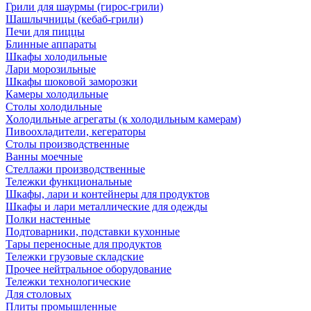
Грили для шаурмы (гирос-грили)
Шашлычницы (кебаб-грили)
Печи для пиццы
Блинные аппараты
Шкафы холодильные
Лари морозильные
Шкафы шоковой заморозки
Камеры холодильные
Столы холодильные
Холодильные агрегаты (к холодильным камерам)
Пивоохладители, кегераторы
Столы производственные
Ванны моечные
Стеллажи производственные
Тележки функциональные
Шкафы, лари и контейнеры для продуктов
Шкафы и лари металлические для одежды
Полки настенные
Подтоварники, подставки кухонные
Тары переносные для продуктов
Тележки грузовые складские
Прочее нейтральное оборудование
Тележки технологические
Для столовых
Плиты промышленные