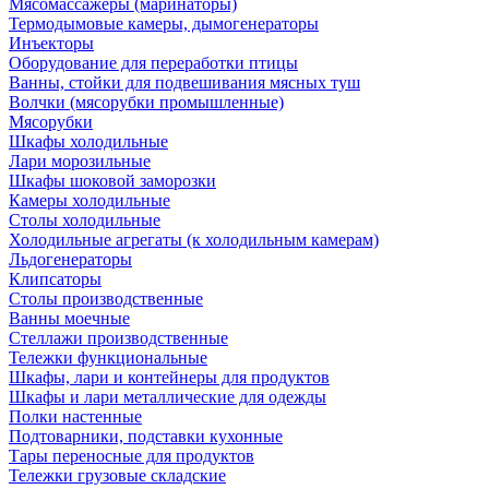
Мясомассажеры (маринаторы)
Термодымовые камеры, дымогенераторы
Инъекторы
Оборудование для переработки птицы
Ванны, стойки для подвешивания мясных туш
Волчки (мясорубки промышленные)
Мясорубки
Шкафы холодильные
Лари морозильные
Шкафы шоковой заморозки
Камеры холодильные
Столы холодильные
Холодильные агрегаты (к холодильным камерам)
Льдогенераторы
Клипсаторы
Столы производственные
Ванны моечные
Стеллажи производственные
Тележки функциональные
Шкафы, лари и контейнеры для продуктов
Шкафы и лари металлические для одежды
Полки настенные
Подтоварники, подставки кухонные
Тары переносные для продуктов
Тележки грузовые складские