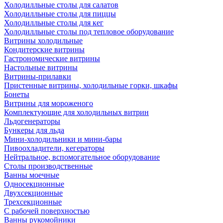
Холодилльные столы для салатов
Холодилльные столы для пиццы
Холодилльные столы для кег
Холодилльные столы под тепловое оборудование
Витрины холодильные
Кондитерские витрины
Гастрономические витрины
Настольные витрины
Витрины-прилавки
Пристенные витрины, холодильные горки, шкафы
Бонеты
Витрины для мороженого
Комплектующие для холодильных витрин
Льдогенераторы
Бункеры для льда
Мини-холодильники и мини-бары
Пивоохладители, кегераторы
Нейтральное, вспомогательное оборудование
Столы производственные
Ванны моечные
Односекционные
Двухсекционные
Трехсекционные
С рабочей поверхностью
Ванны рукомойники