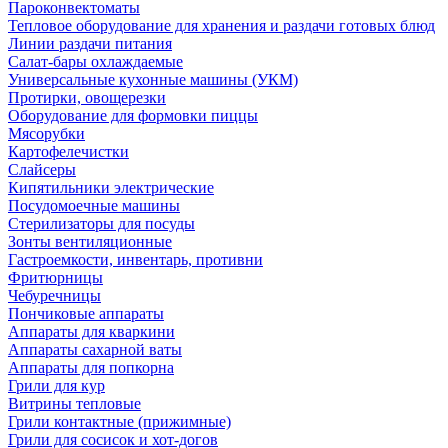
Пароконвектоматы
Тепловое оборудование для хранения и раздачи готовых блюд
Линии раздачи питания
Салат-бары охлаждаемые
Универсальные кухонные машины (УКМ)
Протирки, овощерезки
Оборудование для формовки пиццы
Мясорубки
Картофелечистки
Слайсеры
Кипятильники электрические
Посудомоечные машины
Стерилизаторы для посуды
Зонты вентиляционные
Гастроемкости, инвентарь, противни
Фритюрницы
Чебуречницы
Пончиковые аппараты
Аппараты для кваркини
Аппараты сахарной ваты
Аппараты для попкорна
Грили для кур
Витрины тепловые
Грили контактные (прижимные)
Грили для сосисок и хот-догов