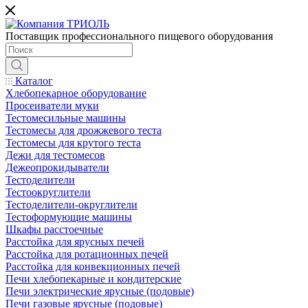
Поставщик профессионального пищевого оборудования
Каталог
Хлебопекарное оборудование
Просеиватели муки
Тестомесильные машины
Тестомесы для дрожжевого теста
Тестомесы для крутого теста
Дежи для тестомесов
Дежеопрокидыватели
Тестоделители
Тестоокруглители
Тестоделители-округлители
Тестоформующие машины
Шкафы расстоечные
Расстойка для ярусных печей
Расстойка для ротационных печей
Расстойка для конвекционных печей
Печи хлебопекарные и кондитерские
Печи электрические ярусные (подовые)
Печи газовые ярусные (подовые)