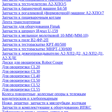
Запчасти к тестоделителю А2-ХПО/5
Запчасти к бараночной машине Б4-58
Запчасти к рогаликовой (формовочной) машине А2-ХПО/7
Запчасти к пищеварочным котлам
Лента транспортерная
Запчасти для оборудования Fimak
Запчасти к шприцу Идеал U-159
Запчасти к мельнице молотковой 10-ММ (ММ-10)
Запчасти к пиле В2-ФР-2П
Запчасти к тестораскатке КРТ-80/500
Запчасти к тестораскатке МНРТ-130/600
Запчасти к деже­опрокидывателю А2-ХП2-Д2, А2-ХП2-Д1,
А2-ХДЕ
Диски для овощерезок Robot Coupe
Для овощерезки CL20
Для овощерезки CL30
Для овощерезки CL40
Для овощерезки CL50
Для овощерезки CL52
Для овощерезки CL55
Колеса поворотные, колесные опоры к тележкам
кондитерским и хлебопекарным
Ножи, решетки, запчасти к мясорубкам, волчкам
Запчасти и комплектующие к оборудованию ИПКС
Тефлоновые ленты, скотчи, сетки и пр.