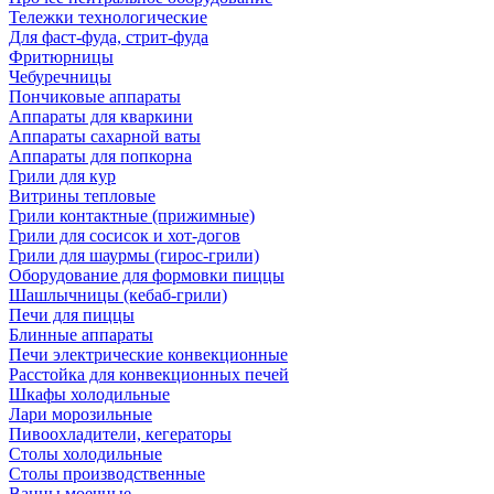
Тележки технологические
Для фаст-фуда, стрит-фуда
Фритюрницы
Чебуречницы
Пончиковые аппараты
Аппараты для кваркини
Аппараты сахарной ваты
Аппараты для попкорна
Грили для кур
Витрины тепловые
Грили контактные (прижимные)
Грили для сосисок и хот-догов
Грили для шаурмы (гирос-грили)
Оборудование для формовки пиццы
Шашлычницы (кебаб-грили)
Печи для пиццы
Блинные аппараты
Печи электрические конвекционные
Расстойка для конвекционных печей
Шкафы холодильные
Лари морозильные
Пивоохладители, кегераторы
Столы холодильные
Столы производственные
Ванны моечные