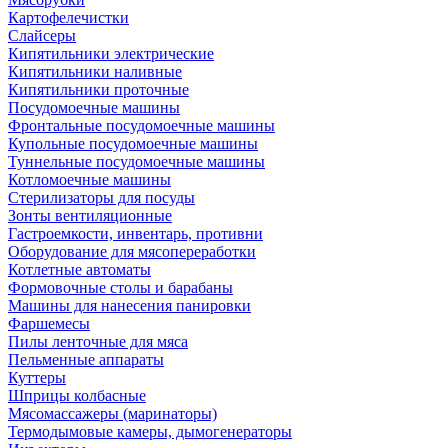
Картофелечистки
Слайсеры
Кипятильники электрические
Кипятильники наливные
Кипятильники проточные
Посудомоечные машины
Фронтальные посудомоечные машины
Купольные посудомоечные машины
Туннельные посудомоечные машины
Котломоечные машины
Стерилизаторы для посуды
Зонты вентиляционные
Гастроемкости, инвентарь, противни
Оборудование для мясопереработки
Котлетные автоматы
Формовочные столы и барабаны
Машины для нанесения панировки
Фаршемесы
Пилы ленточные для мяса
Пельменные аппараты
Куттеры
Шприцы колбасные
Мясомассажеры (маринаторы)
Термодымовые камеры, дымогенераторы