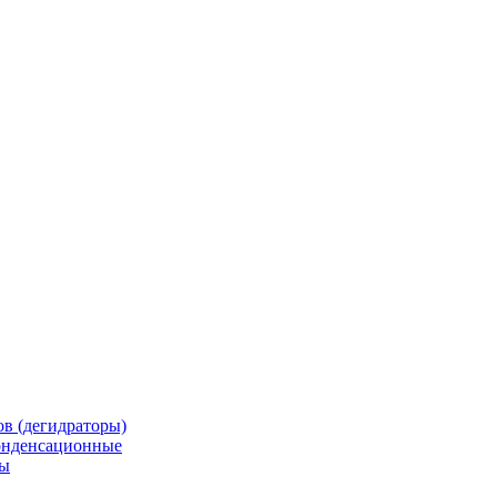
в (дегидраторы)
онденсационные
мы