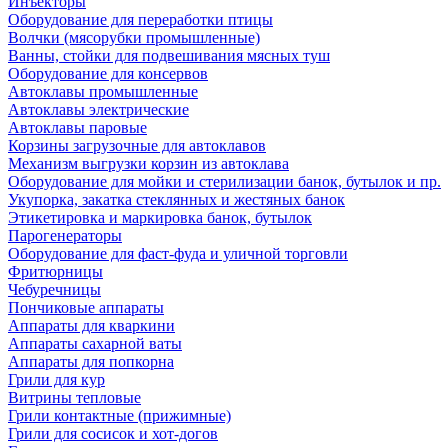
Инъекторы
Оборудование для переработки птицы
Волчки (мясорубки промышленные)
Ванны, стойки для подвешивания мясных туш
Оборудование для консервов
Автоклавы промышленные
Автоклавы электрические
Автоклавы паровые
Корзины загрузочные для автоклавов
Механизм выгрузки корзин из автоклава
Оборудование для мойки и стерилизации банок, бутылок и пр.
Укупорка, закатка стеклянных и жестяных банок
Этикетировка и маркировка банок, бутылок
Парогенераторы
Оборудование для фаст-фуда и уличной торговли
Фритюрницы
Чебуречницы
Пончиковые аппараты
Аппараты для кваркини
Аппараты сахарной ваты
Аппараты для попкорна
Грили для кур
Витрины тепловые
Грили контактные (прижимные)
Грили для сосисок и хот-догов