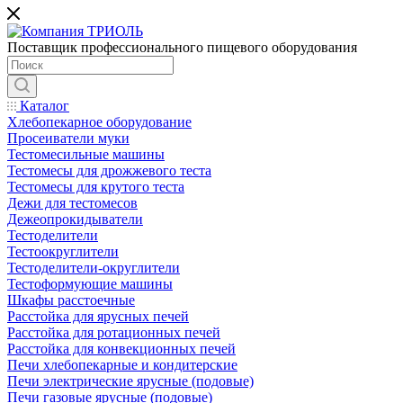
Поставщик профессионального пищевого оборудования
Каталог
Хлебопекарное оборудование
Просеиватели муки
Тестомесильные машины
Тестомесы для дрожжевого теста
Тестомесы для крутого теста
Дежи для тестомесов
Дежеопрокидыватели
Тестоделители
Тестоокруглители
Тестоделители-округлители
Тестоформующие машины
Шкафы расстоечные
Расстойка для ярусных печей
Расстойка для ротационных печей
Расстойка для конвекционных печей
Печи хлебопекарные и кондитерские
Печи электрические ярусные (подовые)
Печи газовые ярусные (подовые)