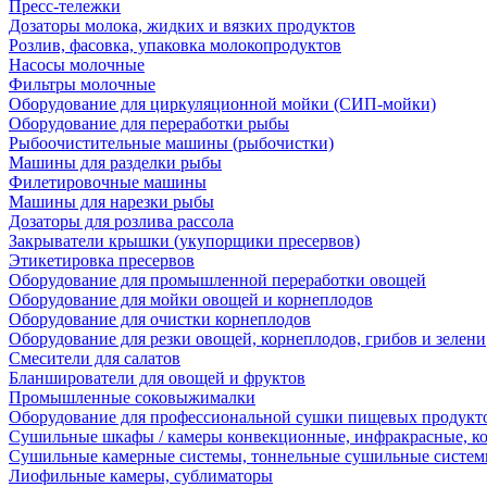
Пресс-тележки
Дозаторы молока, жидких и вязких продуктов
Розлив, фасовка, упаковка молокопродуктов
Насосы молочные
Фильтры молочные
Оборудование для циркуляционной мойки (СИП-мойки)
Оборудование для переработки рыбы
Рыбоочистительные машины (рыбочистки)
Машины для разделки рыбы
Филетировочные машины
Машины для нарезки рыбы
Дозаторы для розлива рассола
Закрыватели крышки (укупорщики пресервов)
Этикетировка пресервов
Оборудование для промышленной переработки овощей
Оборудование для мойки овощей и корнеплодов
Оборудование для очистки корнеплодов
Оборудование для резки овощей, корнеплодов, грибов и зелени
Смесители для салатов
Бланширователи для овощей и фруктов
Промышленные соковыжималки
Оборудование для профессиональной сушки пищевых продукто
Сушильные шкафы / камеры конвекционные, инфракрасные, к
Сушильные камерные системы, тоннельные сушильные систе
Лиофильные камеры, сублиматоры