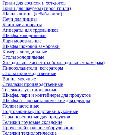
Грили для сосисок и хот-догов
Грили для шаурмы (гирос-грили)
Шашлычницы (кебаб-грили)
Печи для пиццы
Блинные аппараты
Аппараты для трдельников
Шкафы холодильные
Лари морозильные
Шкафы шоковой заморозки
Камеры холодильные
Столы холодильные
Холодильные агрегаты (к холодильным камерам)
Пивоохладители, кегераторы
Столы производственные
Ванны моечные
Стеллажи производственные
Тележки функциональные
Шкафы, лари и контейнеры для продуктов
Шкафы и лари металлические для одежды
Полки настенные
Подтоварники, подставки кухонные
Тары переносные для продуктов
Тележки грузовые складские
Прочее нейтральное оборудование
Тележки технологические