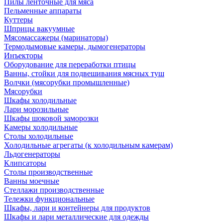
Пилы ленточные для мяса
Пельменные аппараты
Куттеры
Шприцы вакуумные
Мясомассажеры (маринаторы)
Термодымовые камеры, дымогенераторы
Инъекторы
Оборудование для переработки птицы
Ванны, стойки для подвешивания мясных туш
Волчки (мясорубки промышленные)
Мясорубки
Шкафы холодильные
Лари морозильные
Шкафы шоковой заморозки
Камеры холодильные
Столы холодильные
Холодильные агрегаты (к холодильным камерам)
Льдогенераторы
Клипсаторы
Столы производственные
Ванны моечные
Стеллажи производственные
Тележки функциональные
Шкафы, лари и контейнеры для продуктов
Шкафы и лари металлические для одежды