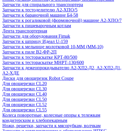
Запчасти для спирального транспортера
Запчасти к тестоделителю А2-ХПО/5
Запчасти к бараночной машине Б4-58
Запчасти к рогаликовой (формовочной) машине А2-ХПО/7
Запчасти к пищеварочным котлам
Лента транспортерная
Запчасти для оборудования Fimak
Запчасти к шприцу Идеал U-159
Запчасти к мельнице молотковой 10-ММ (ММ-10)
Запчасти к пиле В2-ФР-2П
Запчасти к тестораскатке КРТ-80/500
Запчасти к тестораскатке МНРТ-130/600
Запчасти к деже­опрокидывателю А2-ХП2-Д2, А2-ХП2-Д1,
А2-ХДЕ
Диски для овощерезок Robot Coupe
Для овощерезки CL20
Для овощерезки CL30
Для овощерезки CL40
Для овощерезки CL50
Для овощерезки CL52
Для овощерезки CL55
Колеса поворотные, колесные опоры к тележкам
кондитерским и хлебопекарным
Ножи, решетки, запчасти к мясорубкам, волчкам
Запчасти и комплектующие к оборудованию ИПКС