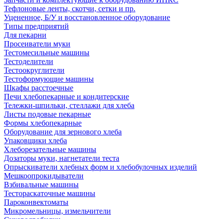
Тефлоновые ленты, скотчи, сетки и пр.
Уцененное, Б/У и восстановленное оборудование
Типы предприятий
Для пекарни
Просеиватели муки
Тестомесильные машины
Тестоделители
Тестоокруглители
Тестоформующие машины
Шкафы расстоечные
Печи хлебопекарные и кондитерские
Тележки-шпильки, стеллажи для хлеба
Листы подовые пекарные
Формы хлебопекарные
Оборудование для зернового хлеба
Упаковщики хлеба
Хлеборезательные машины
Дозаторы муки, нагнетатели теста
Опрыскиватели хлебных форм и хлебобулочных изделий
Мешкоопрокидыватели
Взбивальные машины
Тестораскаточные машины
Пароконвектоматы
Микромельницы, измельчители