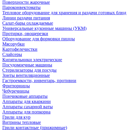
Поверхности жарочные
Пароконвектоматы
Тепловое оборудование для хранения и раздачи готовых блюд
Линии раздачи питания
Салат-бары охлаждаемые
Универсальные кухонные машины (УКМ)
Протирки, овощерезки
Оборудование для формовки пиццы
Мясорубки
Картофелечистки
Слайсеры
Кипятильники электрические
Посудомоечные машины
Стерилизаторы для посуды
Зонты вентиляционные
Гастроемкости, инвентарь, противни
Фритюрницы
Чебуречницы
Пончиковые аппараты
Аппараты для кваркини
Аппараты сахарной ваты
Аппараты для попкорна
Грили для кур
Витрины тепловые
Грили контактные (прижимные)