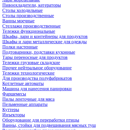
Пивоохладители, кегераторы
Столы холодильные
Столы производственные
Ванны моечные
Стеллажи производственные
Тележки функциональные
Шкафы, лари и контейнеры для продуктов
Шкафы и лари металлические для одежды
Полки настенные
Подтоварники, подставки кухонные
Тары переносные для продуктов
Тележки грузовые складские
Прочее нейтральное оборудование
Тележки технологические
Для производства полуфабрикатов
Котлетные автоматы
Машина для нанесения панировки
Фаршемесы
Пилы ленточные для мяса
Пельменные аппараты
Куттеры
Инъекторы
Оборудование для переработки птицы
Ванны, стойки для подвешивания мясных туш