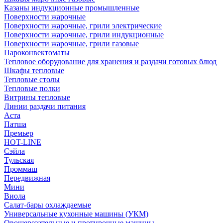
Казаны индукционные промышленные
Поверхности жарочные
Поверхности жарочные, грили электрические
Поверхности жарочные, грили индукционные
Поверхности жарочные, грили газовые
Пароконвектоматы
Тепловое оборудование для хранения и раздачи готовых блюд
Шкафы тепловые
Тепловые столы
Тепловые полки
Витрины тепловые
Линии раздачи питания
Аста
Патша
Премьер
HOT-LINE
Сэйла
Тульская
Проммаш
Передвижная
Мини
Виола
Салат-бары охлаждаемые
Универсальные кухонные машины (УКМ)
Овощерезательные и протирочные машины