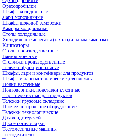
Сухародробилки
Ореходробилки
Шкафы холодильные
Лари морозильные
Шкафы шоковой заморозки
Камеры холодильные
Столы холодильные
Холодильные агрегаты (к холодильным камерам)
Клипсаторы
Столы производственные
Ванны моечные
Стеллажи производственные
Тележки функциональные
Шкафы, лари и контейнеры для продуктов
Шкафы и лари металлические для одежды
Полки настенные
Подтоварники, подставки кухонные
Тары переносные для продуктов
Тележки грузовые складские
Прочее нейтральное оборудование
Тележки технологические
Для кондитерской
Просеиватели муки
Тестомесильные машины
Тестоделители