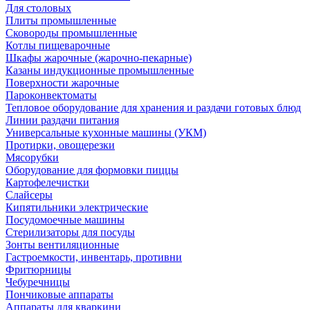
Для столовых
Плиты промышленные
Сковороды промышленные
Котлы пищеварочные
Шкафы жарочные (жарочно-пекарные)
Казаны индукционные промышленные
Поверхности жарочные
Пароконвектоматы
Тепловое оборудование для хранения и раздачи готовых блюд
Линии раздачи питания
Универсальные кухонные машины (УКМ)
Протирки, овощерезки
Мясорубки
Оборудование для формовки пиццы
Картофелечистки
Слайсеры
Кипятильники электрические
Посудомоечные машины
Стерилизаторы для посуды
Зонты вентиляционные
Гастроемкости, инвентарь, противни
Фритюрницы
Чебуречницы
Пончиковые аппараты
Аппараты для кваркини