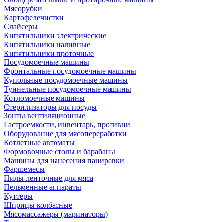
Мясорубки
Картофелечистки
Слайсеры
Кипятильники электрические
Кипятильники наливные
Кипятильники проточные
Посудомоечные машины
Фронтальные посудомоечные машины
Купольные посудомоечные машины
Туннельные посудомоечные машины
Котломоечные машины
Стерилизаторы для посуды
Зонты вентиляционные
Гастроемкости, инвентарь, противни
Оборудование для мясопереработки
Котлетные автоматы
Формовочные столы и барабаны
Машины для нанесения панировки
Фаршемесы
Пилы ленточные для мяса
Пельменные аппараты
Куттеры
Шприцы колбасные
Мясомассажеры (маринаторы)