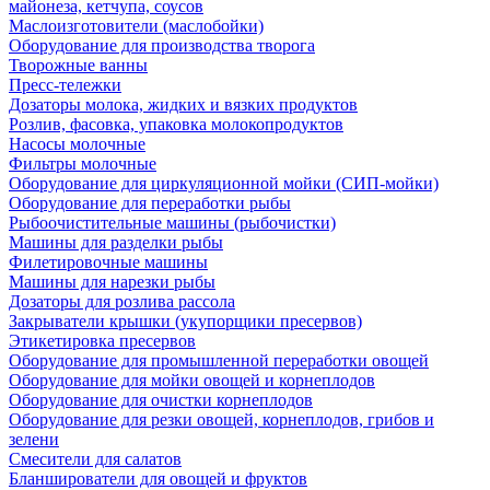
майонеза, кетчупа, соусов
Маслоизготовители (маслобойки)
Оборудование для производства творога
Творожные ванны
Пресс-тележки
Дозаторы молока, жидких и вязких продуктов
Розлив, фасовка, упаковка молокопродуктов
Насосы молочные
Фильтры молочные
Оборудование для циркуляционной мойки (СИП-мойки)
Оборудование для переработки рыбы
Рыбоочистительные машины (рыбочистки)
Машины для разделки рыбы
Филетировочные машины
Машины для нарезки рыбы
Дозаторы для розлива рассола
Закрыватели крышки (укупорщики пресервов)
Этикетировка пресервов
Оборудование для промышленной переработки овощей
Оборудование для мойки овощей и корнеплодов
Оборудование для очистки корнеплодов
Оборудование для резки овощей, корнеплодов, грибов и
зелени
Смесители для салатов
Бланширователи для овощей и фруктов