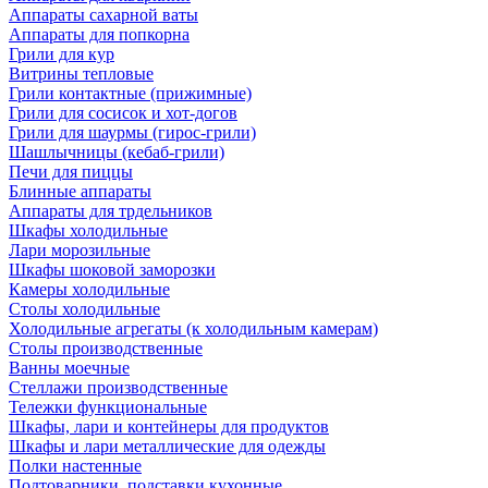
Аппараты сахарной ваты
Аппараты для попкорна
Грили для кур
Витрины тепловые
Грили контактные (прижимные)
Грили для сосисок и хот-догов
Грили для шаурмы (гирос-грили)
Шашлычницы (кебаб-грили)
Печи для пиццы
Блинные аппараты
Аппараты для трдельников
Шкафы холодильные
Лари морозильные
Шкафы шоковой заморозки
Камеры холодильные
Столы холодильные
Холодильные агрегаты (к холодильным камерам)
Столы производственные
Ванны моечные
Стеллажи производственные
Тележки функциональные
Шкафы, лари и контейнеры для продуктов
Шкафы и лари металлические для одежды
Полки настенные
Подтоварники, подставки кухонные