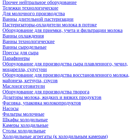
Прочее нейтральное оборудование
Тележки технологические
Для молочного производства
Ванны длительной пастеризации
Пастеризаторы-охладители молока в потоке
Оборудование для приемки, учета и фильтрации молока
Ванны охлаждения
Ванны технологические
Ванны сыродельные
Прессы для сыра
Парафинеры
Оборудование для производства сыра плавленного, чечил,
моцарелла, сулугуни
Оборудование для производства восстановленного молока,
майонеза, кетчупа, соусов
Маслоизготовители
Оборудование для производства творога
Дозаторы молока, жидких и вязких продуктов
Фасовка, упаковка молокопродуктов
Насосы
Фильтры молочные
Шкафы холодильные
Камеры холодильные
Столы холодильные
Холодильные агрегаты (к холодильным камерам)