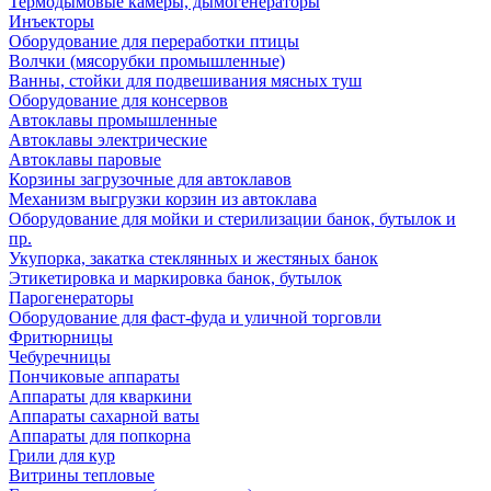
Термодымовые камеры, дымогенераторы
Инъекторы
Оборудование для переработки птицы
Волчки (мясорубки промышленные)
Ванны, стойки для подвешивания мясных туш
Оборудование для консервов
Автоклавы промышленные
Автоклавы электрические
Автоклавы паровые
Корзины загрузочные для автоклавов
Механизм выгрузки корзин из автоклава
Оборудование для мойки и стерилизации банок, бутылок и
пр.
Укупорка, закатка стеклянных и жестяных банок
Этикетировка и маркировка банок, бутылок
Парогенераторы
Оборудование для фаст-фуда и уличной торговли
Фритюрницы
Чебуречницы
Пончиковые аппараты
Аппараты для кваркини
Аппараты сахарной ваты
Аппараты для попкорна
Грили для кур
Витрины тепловые