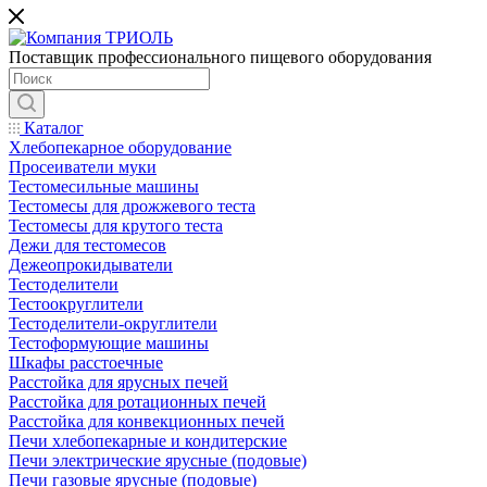
Поставщик профессионального пищевого оборудования
Каталог
Хлебопекарное оборудование
Просеиватели муки
Тестомесильные машины
Тестомесы для дрожжевого теста
Тестомесы для крутого теста
Дежи для тестомесов
Дежеопрокидыватели
Тестоделители
Тестоокруглители
Тестоделители-округлители
Тестоформующие машины
Шкафы расстоечные
Расстойка для ярусных печей
Расстойка для ротационных печей
Расстойка для конвекционных печей
Печи хлебопекарные и кондитерские
Печи электрические ярусные (подовые)
Печи газовые ярусные (подовые)