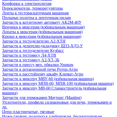
Конфорки к электроплитам
Переключатели, терморегуляторы
Ленты к тестораскаточным машинам
Пильные полотна к ленточным пилам
Запчасти к котлетному автомату АК2М-40У
Венчики к миксерам (взбивальным машинам)
Лопаты к миксерам (взбивальным машинам)
Крюки к миксерам (взбивальным машинам)
Запчасти к тестоделителю А2-ХТН
Запчасти к делителю-укладчику Ш33-ХД3-У
Запчасти к тестоделителю Кузбасс
Запчасти к тестомесу Л4-ХТВ
Запчасти к тестомесу А2-ХТ-3Б
Запчасти к прессу мех. обвалки Уникон
Запчасти к ротационной печи Ротор-Агро
Запчасти к расстойному шкафу Климат-Агро
Запчасти к миксеру МВУ-60 (взбивальная машина)
Запчасти к миксеру МПВ-60, МПВ-100 (взбивальная машина)
Запчасти к миксеру МВ-60 Станкостроитель (взбивальная
машина)
Запчасти для термокамер Маутинг (Mauting)
Уплотнители, профили силиконовые для печи, термокамер и
др.
Цепи пластинчатые, тяговые
Ножи (лезвия, полотна) к хлеборезкам, бисквиторезкам