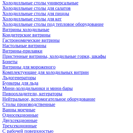
Холодилльные столы универсальные
Холодилльные столы для салатов
Холодилльные столы для пиццы
Холодилльные столы для кег
Холодилльные столы под тепловое оборудование
Витрины холодильные
Кондитерские витрины
Гастрономические витрины
Настольные витрины
Витрины-прилавки
Пристенные витрины, холодильные горки, шкафы
Бонеты
Витрины для мороженого
Комплектующие для холодильных витрин
Льдогенераторы
Бункеры для льда
Мини-холодильники и мини-бары
Пивоохладители, кегераторы
Нейтральное, вспомогательное оборудование
Столы производственные
Ванны моечные
Односекционные
Двухсекционные
Трехсекционные
С рабочей поверхностью