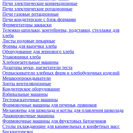
Печи электрические конвекционные
Печи электрические ротационные
Печи газовые ротационные
Печи кондитерские с блок-формами
Ферментаторы закваски
Тележки-шпильки, контейнеры, подставки, стеллажи для
хлеба
Листы подовые пекарные
Формы для выпечки хлеба
Оборудование для зернового хлеба
Упаковщики хлеба
Хлеборезательные машины
Дозаторы муки, нагнетатели теста
Опрыскиватели хлебных форм и хлебобулочных изделий
Мешкоопрокидыватели
Зонты вентиляционные
Кондитерское оборудование
Взбивальные машины
Тестораскаточные машины
Формовочные машины для печенья, пряников
Меланжеры для шоколада и котлы для плавления шоколада
Дражировочные машины
Формовочные машины для фруктовых батончиков
Столы охлаждающие для карамельных и конфетных масс
Бисквиторезки