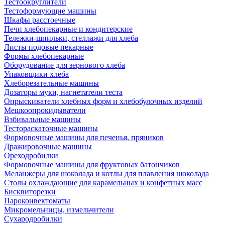
Тестоокруглители
Тестоформующие машины
Шкафы расстоечные
Печи хлебопекарные и кондитерские
Тележки-шпильки, стеллажи для хлеба
Листы подовые пекарные
Формы хлебопекарные
Оборудование для зернового хлеба
Упаковщики хлеба
Хлеборезательные машины
Дозаторы муки, нагнетатели теста
Опрыскиватели хлебных форм и хлебобулочных изделий
Мешкоопрокидыватели
Взбивальные машины
Тестораскаточные машины
Формовочные машины для печенья, пряников
Дражировочные машины
Ореходробилки
Формовочные машины для фруктовых батончиков
Меланжеры для шоколада и котлы для плавления шоколада
Столы охлаждающие для карамельных и конфетных масс
Бисквиторезки
Пароконвектоматы
Микромельницы, измельчители
Сухародробилки