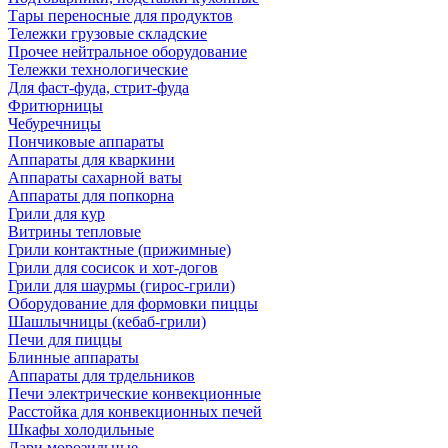
Тары переносные для продуктов
Тележки грузовые складские
Прочее нейтральное оборудование
Тележки технологические
Для фаст-фуда, стрит-фуда
Фритюрницы
Чебуречницы
Пончиковые аппараты
Аппараты для кваркини
Аппараты сахарной ваты
Аппараты для попкорна
Грили для кур
Витрины тепловые
Грили контактные (прижимные)
Грили для сосисок и хот-догов
Грили для шаурмы (гирос-грили)
Оборудование для формовки пиццы
Шашлычницы (кебаб-грили)
Печи для пиццы
Блинные аппараты
Аппараты для трдельников
Печи электрические конвекционные
Расстойка для конвекционных печей
Шкафы холодильные
Лари морозильные