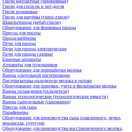
Грили контактные (прижимные)
Грили для сосисок и хот-догов
Грили роликовые
Грили для шаурмы (гирос-грили)
Шашлычницы (кебаб-грили)
Оборудование для формовки пиццы
Прессы для пиццы
Пицца-шейперы
Печи для пиццы
Печи для пиццы электрические
Печи для пиццы газовые
Блинные аппараты
Аппараты для трдельников
Оборудование для переработки молока
Ванны длительной пастеризации
Пастеризаторы-охладители молока в потоке
Оборудование для приемки, учета и фильтрации молока
Ванны охлаждения (охладители)
Ванны технологические (технологические емкости)
Ванны сыродельные (сыроварни)
Прессы для сыра
Парафинеры
Оборудование для производства сыра плавленного, чечил,
моцарелла, сулугуни
Оборудование для производства восстановленного молока,