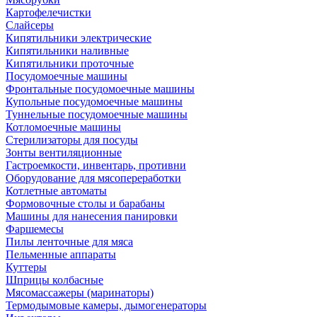
Картофелечистки
Слайсеры
Кипятильники электрические
Кипятильники наливные
Кипятильники проточные
Посудомоечные машины
Фронтальные посудомоечные машины
Купольные посудомоечные машины
Туннельные посудомоечные машины
Котломоечные машины
Стерилизаторы для посуды
Зонты вентиляционные
Гастроемкости, инвентарь, противни
Оборудование для мясопереработки
Котлетные автоматы
Формовочные столы и барабаны
Машины для нанесения панировки
Фаршемесы
Пилы ленточные для мяса
Пельменные аппараты
Куттеры
Шприцы колбасные
Мясомассажеры (маринаторы)
Термодымовые камеры, дымогенераторы