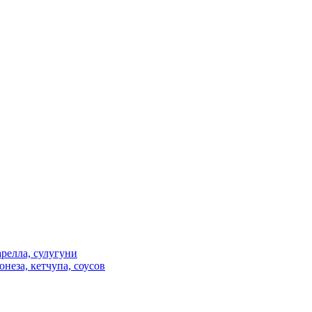
релла, сулугуни
неза, кетчупа, соусов