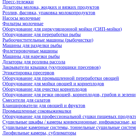
Пресс-тележки
Дозаторы молока, жидких и вязких продуктов
Розлив, фасовка, упаковка молокопродуктов
Насосы молочные
Фильтры молочные
Оборудование для циркуляционной мойки (СИП-мойки)
Оборудование для переработки рыбы
Рыбоочистительные машины (рыбочистки)
Машины для разделки рыбы
Филетировочные машины
Машины для нарезки рыбы
Дозаторы для розлива рассола
Закрыватели крышки (укупорщики пресервов)
Этикетировка пресервов
Оборудование для промышленной переработки овощей
Оборудование для мойки овощей и корнеплодов
Оборудование для очистки корнеплодов
Оборудование для резки овощей, корнеплодов, грибов и зелени
Смесители для салатов
Бланширователи для овощей и фруктов
Промышленные соковыжималки
Оборудование для профессиональной сушки пищевых продукто
Сушильные шкафы / камеры конвекционные, инфракрасные, к
Сушильные камерные системы, тоннельные сушильные систе
Лиофильные камеры, сублиматоры