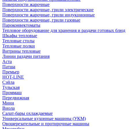
Поверхности жарочные
Поверхности жарочные, грили электрические
Поверхности жарочные, грили индукционные
Поверхности жарочные, грили газовые
Пароконвектоматы
Тепловое оборудование для хранения и раздачи готовых блюд
Шкафы тепловые
Тепловые столы
Тепловые полки
Витрины тепловые
Линии раздачи питания
Аста
Патша
Премьер
HOT-LINE
Сэйла
Тульская
Проммаш
Передвижная
Мини
Виола
Салат-бары охлаждаемые
Универсальные кухонные машины (УКМ)
Овощерезательные и протирочные машины
Мясорубки