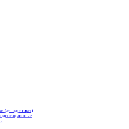
в (дегидраторы)
онденсационные
мы