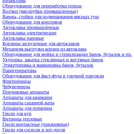
Инъекторы
Оборудование для переработки птицы
Волчки (мясорубки промышленные)
Ванны, стойки для подвешивания мясных туш
Оборудование для консервов
Автоклавы промышленные
Автоклавы электрические
Автоклавы паровые
Корзины загрузочные для автоклавов
Механизм выгрузки корзин из автоклава
Оборудование для мойки и стерилизации банок, бутылок и пр.
Укупорка, закатка стеклянных и жестяных банок
Этикетировка и маркировка банок, бутылок
Парогенераторы
Оборудование для фаст-фуда и уличной торговли
Фритюрницы
Чебуречницы
Пончиковые аппараты
Аппараты для кваркини
Аппараты сахарной ваты
Аппараты для попкорна
Грили для кур
Витрины тепловые
Грили контактные (прижимные)
Грили для сосисок и хот-догов