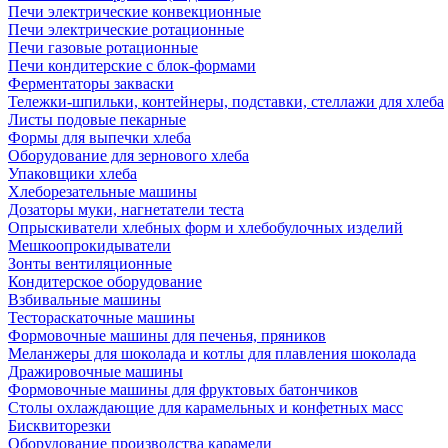
Печи электрические конвекционные
Печи электрические ротационные
Печи газовые ротационные
Печи кондитерские с блок-формами
Ферментаторы закваски
Тележки-шпильки, контейнеры, подставки, стеллажи для хлеба
Листы подовые пекарные
Формы для выпечки хлеба
Оборудование для зернового хлеба
Упаковщики хлеба
Хлеборезательные машины
Дозаторы муки, нагнетатели теста
Опрыскиватели хлебных форм и хлебобулочных изделий
Мешкоопрокидыватели
Зонты вентиляционные
Кондитерское оборудование
Взбивальные машины
Тестораскаточные машины
Формовочные машины для печенья, пряников
Меланжеры для шоколада и котлы для плавления шоколада
Дражировочные машины
Формовочные машины для фруктовых батончиков
Столы охлаждающие для карамельных и конфетных масс
Бисквиторезки
Оборудование производства карамели