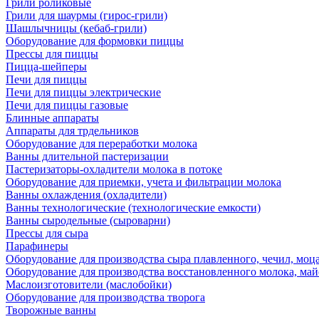
Грили роликовые
Грили для шаурмы (гирос-грили)
Шашлычницы (кебаб-грили)
Оборудование для формовки пиццы
Прессы для пиццы
Пицца-шейперы
Печи для пиццы
Печи для пиццы электрические
Печи для пиццы газовые
Блинные аппараты
Аппараты для трдельников
Оборудование для переработки молока
Ванны длительной пастеризации
Пастеризаторы-охладители молока в потоке
Оборудование для приемки, учета и фильтрации молока
Ванны охлаждения (охладители)
Ванны технологические (технологические емкости)
Ванны сыродельные (сыроварни)
Прессы для сыра
Парафинеры
Оборудование для производства сыра плавленного, чечил, моца
Оборудование для производства восстановленного молока, майо
Маслоизготовители (маслобойки)
Оборудование для производства творога
Творожные ванны