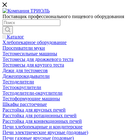
Поставщик профессионального пищевого оборудования
Каталог
Хлебопекарное оборудование
Просеиватели муки
Тестомесильные машины
Тестомесы для дрожжевого теста
Тестомесы для крутого теста
Дежи для тестомесов
Дежеопрокидыватели
Тестоделители
Тестоокруглители
Тестоделители-округлители
Тестоформующие машины
Шкафы расстоечные
Расстойка для ярусных печей
Расстойка для ротационных печей
Расстойка для конвекционных печей
Печи хлебопекарные и кондитерские
Печи электрические ярусные (подовые)
Печи газовые ярусные (подовые)