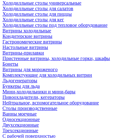
Холодилльные столы универсальные
Холодилльные столы для салатов
Холодилльные столы для пиццы
Холодилльные столы для кег
Холодилльные столы под тепловое оборудование
Витрины холодильные
Кондитерские витрины
Гастрономические витрины
Настольные витрины
Витрины-прилавки
Пристенные витрины, холодильные горки, шкафы
Бонеты
Витрины для мороженого
Комплектующие для холодильных витрин
Льдогенераторы
Бункеры для льда
Мини-холодильники и мини-бары
Пивоохладители, кегераторы
Нейтральное, вспомогательное оборудование
Столы производственные
Ванны моечные
Односекционные
Двухсекционные
Трехсекционные
С рабочей поверхностью