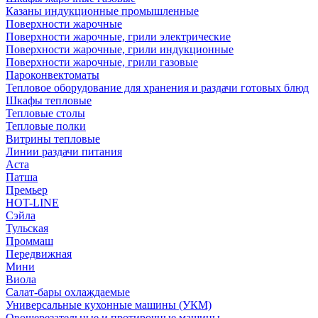
Казаны индукционные промышленные
Поверхности жарочные
Поверхности жарочные, грили электрические
Поверхности жарочные, грили индукционные
Поверхности жарочные, грили газовые
Пароконвектоматы
Тепловое оборудование для хранения и раздачи готовых блюд
Шкафы тепловые
Тепловые столы
Тепловые полки
Витрины тепловые
Линии раздачи питания
Аста
Патша
Премьер
HOT-LINE
Сэйла
Тульская
Проммаш
Передвижная
Мини
Виола
Салат-бары охлаждаемые
Универсальные кухонные машины (УКМ)
Овощерезательные и протирочные машины