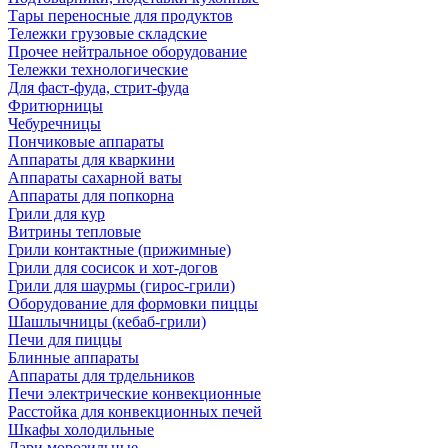
Тары переносные для продуктов
Тележки грузовые складские
Прочее нейтральное оборудование
Тележки технологические
Для фаст-фуда, стрит-фуда
Фритюрницы
Чебуречницы
Пончиковые аппараты
Аппараты для кваркини
Аппараты сахарной ваты
Аппараты для попкорна
Грили для кур
Витрины тепловые
Грили контактные (прижимные)
Грили для сосисок и хот-догов
Грили для шаурмы (гирос-грили)
Оборудование для формовки пиццы
Шашлычницы (кебаб-грили)
Печи для пиццы
Блинные аппараты
Аппараты для трдельников
Печи электрические конвекционные
Расстойка для конвекционных печей
Шкафы холодильные
Лари морозильные