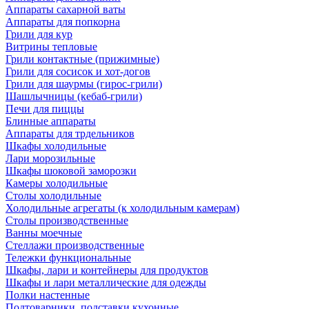
Аппараты сахарной ваты
Аппараты для попкорна
Грили для кур
Витрины тепловые
Грили контактные (прижимные)
Грили для сосисок и хот-догов
Грили для шаурмы (гирос-грили)
Шашлычницы (кебаб-грили)
Печи для пиццы
Блинные аппараты
Аппараты для трдельников
Шкафы холодильные
Лари морозильные
Шкафы шоковой заморозки
Камеры холодильные
Столы холодильные
Холодильные агрегаты (к холодильным камерам)
Столы производственные
Ванны моечные
Стеллажи производственные
Тележки функциональные
Шкафы, лари и контейнеры для продуктов
Шкафы и лари металлические для одежды
Полки настенные
Подтоварники, подставки кухонные