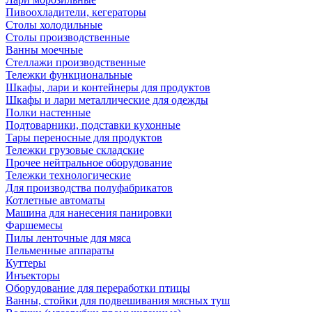
Пивоохладители, кегераторы
Столы холодильные
Столы производственные
Ванны моечные
Стеллажи производственные
Тележки функциональные
Шкафы, лари и контейнеры для продуктов
Шкафы и лари металлические для одежды
Полки настенные
Подтоварники, подставки кухонные
Тары переносные для продуктов
Тележки грузовые складские
Прочее нейтральное оборудование
Тележки технологические
Для производства полуфабрикатов
Котлетные автоматы
Машина для нанесения панировки
Фаршемесы
Пилы ленточные для мяса
Пельменные аппараты
Куттеры
Инъекторы
Оборудование для переработки птицы
Ванны, стойки для подвешивания мясных туш