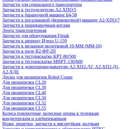
Запчасти для спирального транспортера
Запчасти к тестоделителю А2-ХПО/5
Запчасти к бараночной машине Б4-58
Запчасти к рогаликовой (формовочной) машине А2-ХПО/7
Запчасти к пищеварочным котлам
Лента транспортерная
Запчасти для оборудования Fimak
Запчасти к шприцу Идеал U-159
Запчасти к мельнице молотковой 10-ММ (ММ-10)
Запчасти к пиле В2-ФР-2П
Запчасти к тестораскатке КРТ-80/500
Запчасти к тестораскатке МНРТ-130/600
Запчасти к деже­опрокидывателю А2-ХП2-Д2, А2-ХП2-Д1,
А2-ХДЕ
Диски для овощерезок Robot Coupe
Для овощерезки CL20
Для овощерезки CL30
Для овощерезки CL40
Для овощерезки CL50
Для овощерезки CL52
Для овощерезки CL55
Колеса поворотные, колесные опоры к тележкам
кондитерским и хлебопекарным
Ножи, решетки, запчасти к мясорубкам, волчкам
Запчасти и комплектующие к оборудованию ИПКС