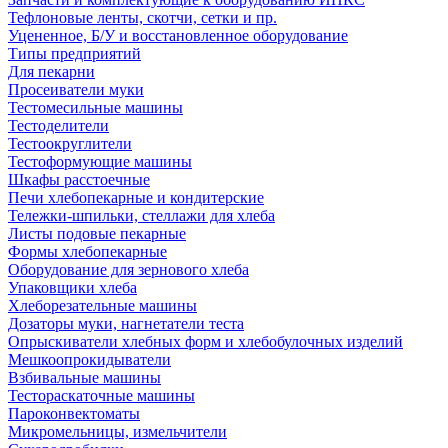
Тефлоновые ленты, скотчи, сетки и пр.
Уцененное, Б/У и восстановленное оборудование
Типы предприятий
Для пекарни
Просеиватели муки
Тестомесильные машины
Тестоделители
Тестоокруглители
Тестоформующие машины
Шкафы расстоечные
Печи хлебопекарные и кондитерские
Тележки-шпильки, стеллажи для хлеба
Листы подовые пекарные
Формы хлебопекарные
Оборудование для зернового хлеба
Упаковщики хлеба
Хлеборезательные машины
Дозаторы муки, нагнетатели теста
Опрыскиватели хлебных форм и хлебобулочных изделий
Мешкоопрокидыватели
Взбивальные машины
Тестораскаточные машины
Пароконвектоматы
Микромельницы, измельчители