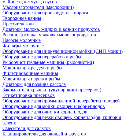
майонеза, кетчупа, соусов
Маслоизготовители (маслобойки)
Оборудование для производства творога
Творожные ванны
Пресс-тележки
Дозаторы молока, жидких и вязких продуктов
Розлив, фасовка, упаковка молокопродуктов
Насосы молочные
Фильтры молочные
Оборудование для циркуляционной мойки (СИП-мойки)
Оборудование для переработки рыбы
Рыбоочистительные машины (рыбочистки)
Машины для разделки рыбы
Филетировочные машины
Машины для нарезки рыбы
Дозаторы для розлива рассола
Закрыватели крышки (укупорщики пресервов)
Этикетировка пресервов
Оборудование для промышленной переработки овощей
Оборудование для мойки овощей и корнеплодов
Оборудование для очистки корнеплодов
Оборудование для резки овощей, корнеплодов, грибов и
зелени
Смесители для салатов
Бланширователи для овощей и фруктов