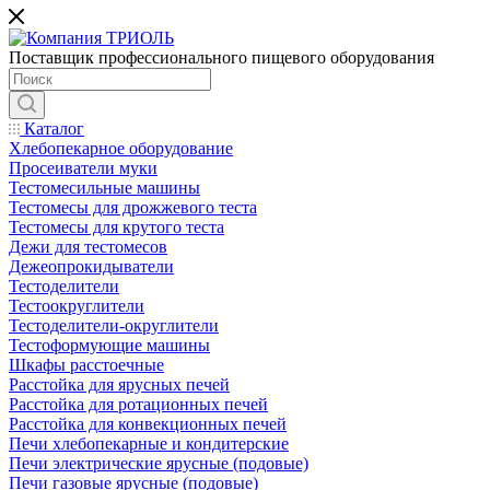
Поставщик профессионального пищевого оборудования
Каталог
Хлебопекарное оборудование
Просеиватели муки
Тестомесильные машины
Тестомесы для дрожжевого теста
Тестомесы для крутого теста
Дежи для тестомесов
Дежеопрокидыватели
Тестоделители
Тестоокруглители
Тестоделители-округлители
Тестоформующие машины
Шкафы расстоечные
Расстойка для ярусных печей
Расстойка для ротационных печей
Расстойка для конвекционных печей
Печи хлебопекарные и кондитерские
Печи электрические ярусные (подовые)
Печи газовые ярусные (подовые)