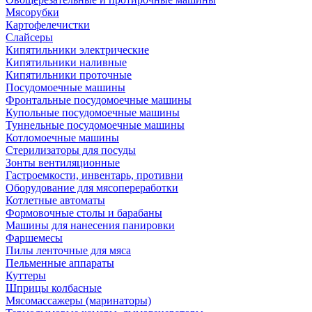
Мясорубки
Картофелечистки
Слайсеры
Кипятильники электрические
Кипятильники наливные
Кипятильники проточные
Посудомоечные машины
Фронтальные посудомоечные машины
Купольные посудомоечные машины
Туннельные посудомоечные машины
Котломоечные машины
Стерилизаторы для посуды
Зонты вентиляционные
Гастроемкости, инвентарь, противни
Оборудование для мясопереработки
Котлетные автоматы
Формовочные столы и барабаны
Машины для нанесения панировки
Фаршемесы
Пилы ленточные для мяса
Пельменные аппараты
Куттеры
Шприцы колбасные
Мясомассажеры (маринаторы)