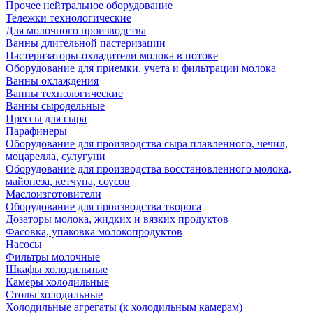
Прочее нейтральное оборудование
Тележки технологические
Для молочного производства
Ванны длительной пастеризации
Пастеризаторы-охладители молока в потоке
Оборудование для приемки, учета и фильтрации молока
Ванны охлаждения
Ванны технологические
Ванны сыродельные
Прессы для сыра
Парафинеры
Оборудование для производства сыра плавленного, чечил,
моцарелла, сулугуни
Оборудование для производства восстановленного молока,
майонеза, кетчупа, соусов
Маслоизготовители
Оборудование для производства творога
Дозаторы молока, жидких и вязких продуктов
Фасовка, упаковка молокопродуктов
Насосы
Фильтры молочные
Шкафы холодильные
Камеры холодильные
Столы холодильные
Холодильные агрегаты (к холодильным камерам)