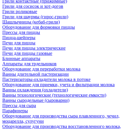
Грили контактные (прижимные)
Грили для сосисок и хот-догов
Грили роликовые
Грили для шаурмы (гирос-грили)
Шашлычницы (кебаб-грили)
Оборудование для формовки пиццы
Прессы для пиццы
Пицца-шейперы
Печи для пиццы
Печи для пиццы электрические
Печи для пиццы газовые
Блинные аппараты
Аппараты для трдельников
Оборудование для переработки молока
Ванны длительной пастеризации
Пастеризаторы-охладители молока в потоке
Оборудование для приемки, учета и фильтрации молока
Ванны охлаждения (охладители)
Ванны технологические (технологические емкости)
Ванны сыродельные (сыроварни)
Прессы для сыра
Парафинеры
Оборудование для производства сыра плавленного, чечил,
моцарелла, сулугуни
Оборудование для производства восстановленного молока,