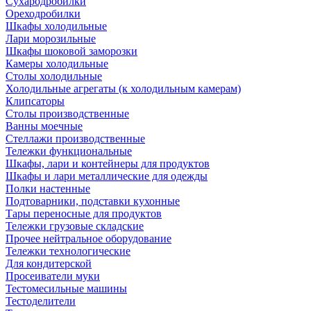
Сухародробилки
Ореходробилки
Шкафы холодильные
Лари морозильные
Шкафы шоковой заморозки
Камеры холодильные
Столы холодильные
Холодильные агрегаты (к холодильным камерам)
Клипсаторы
Столы производственные
Ванны моечные
Стеллажи производственные
Тележки функциональные
Шкафы, лари и контейнеры для продуктов
Шкафы и лари металлические для одежды
Полки настенные
Подтоварники, подставки кухонные
Тары переносные для продуктов
Тележки грузовые складские
Прочее нейтральное оборудование
Тележки технологические
Для кондитерской
Просеиватели муки
Тестомесильные машины
Тестоделители