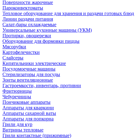
Поверхности жарочные
Пароконвектоматы
Тепловое оборудование для хранения и раздачи готовых блюд
Линии раздачи питания
Салат-бары охлаждаемые
Универсальные кухонные машины (УКМ)
Протирки, овощерезки
Оборудование для формовки пиццы
Мясорубки
Картофелечистки
Слайсеры
Кипятильники электрические
Посудомоечные машины
Стерилизаторы для посуды
Зонты вентиляционные
Гастроемкости, инвентарь, противни
Фритюрницы
Чебуречницы
Пончиковые аппараты
Аппараты для кваркини
Аппараты сахарной ваты
Аппараты для попкорна
Грили для кур
Витрины тепловые
Грили контактные (прижимные)