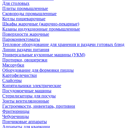
Для столовых
Плиты промышленные
Сковороды промышленные
Котлы пищеварочные
Шкафы жарочные (жарочно-пекарные)
Казаны индукционные промышленные
Поверхности жарочные
Пароконвектоматы
Тепловое оборудование для хранения и раздачи готовых блюд
Линии раздачи питания
Универсальные кухонные машины (УКМ)
Протирки, овощерезки
Мясорубки
Оборудование для формовки пиццы
Картофелечистки
Слайсеры
Кипятильники электрические
Посудомоечные машины
Стерилизаторы для посуды
Зонты вентиляционные
Гастроемкости, инвентарь, противни
Фритюрницы
Чебуречницы
Пончиковые аппараты
Аппараты для кваркини