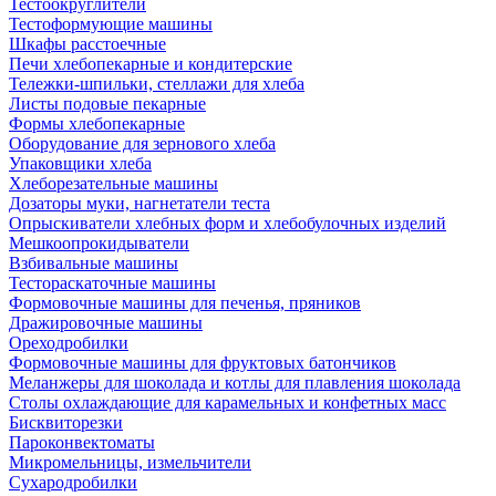
Тестоокруглители
Тестоформующие машины
Шкафы расстоечные
Печи хлебопекарные и кондитерские
Тележки-шпильки, стеллажи для хлеба
Листы подовые пекарные
Формы хлебопекарные
Оборудование для зернового хлеба
Упаковщики хлеба
Хлеборезательные машины
Дозаторы муки, нагнетатели теста
Опрыскиватели хлебных форм и хлебобулочных изделий
Мешкоопрокидыватели
Взбивальные машины
Тестораскаточные машины
Формовочные машины для печенья, пряников
Дражировочные машины
Ореходробилки
Формовочные машины для фруктовых батончиков
Меланжеры для шоколада и котлы для плавления шоколада
Столы охлаждающие для карамельных и конфетных масс
Бисквиторезки
Пароконвектоматы
Микромельницы, измельчители
Сухародробилки