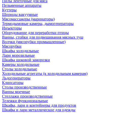
Пилы ленточные для мяса
Пельменные аппараты
Куттеры
Шприцы вакуумные
Мясомассажеры (маринаторы)
Термодымовые камеры, дымогенераторы
Инъекторы
Оборудование для переработки птицы
Ванны, стойки для подвешивания мясных туш
Волчки (мясорубки промышленные)
Мясорубки
Шкафы холодильные
Лари морозильные
Шкафы шоковой заморозки
Камеры холодильные
Столы холодильные
Холодильные агрегаты (к холодильным камерам)
Льдогенераторы
Клипсаторы
Столы производственные
Ванны моечные
Стеллажи производственные
Тележки функциональные
Шкафы, лари и контейнеры для продуктов
Шкафы и лари металлические для одежды