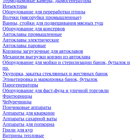
Термодымовые камеры, дымогенераторы
Инъекторы
Оборудование для переработки птицы
Волчки (мясорубки промышленные)
Ванны, стойки для подвешивания мясных туш
Оборудование для консервов
Автоклавы промышленные
Автоклавы электрические
Автоклавы паровые
Корзины загрузочные для автоклавов
Механизм выгрузки корзин из автоклава
Оборудование для мойки и стерилизации банок, бутылок и
пр.
Укупорка, закатка стеклянных и жестяных банок
Этикетировка и маркировка банок, бутылок
Парогенераторы
Оборудование для фаст-фуда и уличной торговли
Фритюрницы
Чебуречницы
Пончиковые аппараты
Аппараты для кваркини
Аппараты сахарной ваты
Аппараты для попкорна
Грили для кур
Витрины тепловые