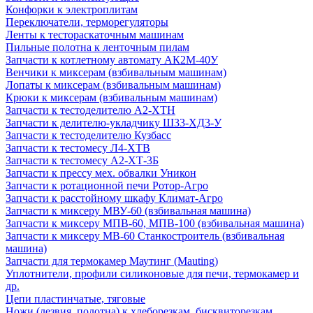
Конфорки к электроплитам
Переключатели, терморегуляторы
Ленты к тестораскаточным машинам
Пильные полотна к ленточным пилам
Запчасти к котлетному автомату АК2М-40У
Венчики к миксерам (взбивальным машинам)
Лопаты к миксерам (взбивальным машинам)
Крюки к миксерам (взбивальным машинам)
Запчасти к тестоделителю А2-ХТН
Запчасти к делителю-укладчику Ш33-ХД3-У
Запчасти к тестоделителю Кузбасс
Запчасти к тестомесу Л4-ХТВ
Запчасти к тестомесу А2-ХТ-3Б
Запчасти к прессу мех. обвалки Уникон
Запчасти к ротационной печи Ротор-Агро
Запчасти к расстойному шкафу Климат-Агро
Запчасти к миксеру МВУ-60 (взбивальная машина)
Запчасти к миксеру МПВ-60, МПВ-100 (взбивальная машина)
Запчасти к миксеру МВ-60 Станкостроитель (взбивальная
машина)
Запчасти для термокамер Маутинг (Mauting)
Уплотнители, профили силиконовые для печи, термокамер и
др.
Цепи пластинчатые, тяговые
Ножи (лезвия, полотна) к хлеборезкам, бисквиторезкам