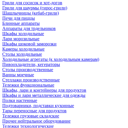
Грили для сосисок и хот-догов
Грили для шаурмы (гирос-грили)
Шашлычницы (кебаб-грили)
Печи для пиццы
Блинные аппараты
Аппараты для трдельников
Шкафы холодильные
Лари морозильные
Шкафы шоковой заморозки
Камеры холодильные
Столы холодильные
Холодильные агрегаты (к холодильным камерам)
Пивоохладители, кегераторы
Столы производственные
Ванны моечные
Стеллажи производственные
Тележки функциональные
Шкафы, лари и контейнеры для продуктов
Шкафы и лари металлические для одежды
Полки настенные
Подтоварники, подставки кухонные
Тары переносные для продуктов
Тележки грузовые складские
Прочее нейтральное оборудование
Тележки технологические