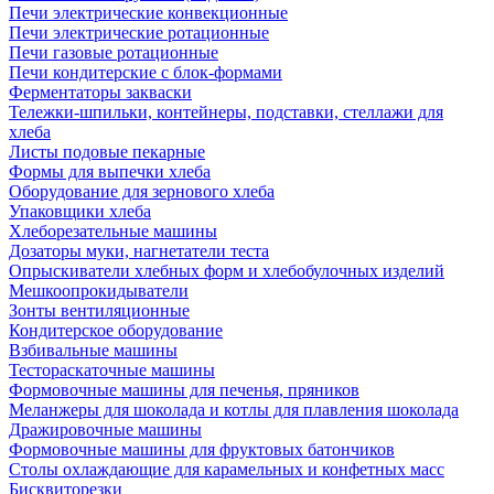
Печи электрические конвекционные
Печи электрические ротационные
Печи газовые ротационные
Печи кондитерские с блок-формами
Ферментаторы закваски
Тележки-шпильки, контейнеры, подставки, стеллажи для
хлеба
Листы подовые пекарные
Формы для выпечки хлеба
Оборудование для зернового хлеба
Упаковщики хлеба
Хлеборезательные машины
Дозаторы муки, нагнетатели теста
Опрыскиватели хлебных форм и хлебобулочных изделий
Мешкоопрокидыватели
Зонты вентиляционные
Кондитерское оборудование
Взбивальные машины
Тестораскаточные машины
Формовочные машины для печенья, пряников
Меланжеры для шоколада и котлы для плавления шоколада
Дражировочные машины
Формовочные машины для фруктовых батончиков
Столы охлаждающие для карамельных и конфетных масс
Бисквиторезки