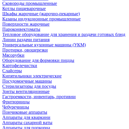
Сковороды промышленные
Котлы пищеварочные
Шкафы жарочные (жарочно-пекарные)
Казаны индукционные промышленные
Поверхности жарочные
Пароконвектоматы
Тепловое оборудование для хранения и раздачи готовых блюд
Линии раздачи питания
Универсальные кухонные машины (УКМ)
Протирки, овощерезки
Мясорубки
Оборудование для формовки пиццы
Картофелечистки
Слайсеры
Кипятильники электрические
Посудомоечные машины
Стерилизаторы для посуды
Зонты вентиляционные
Гастроемкости, инвентарь, противни
Фритюрницы
Чебуречницы
Пончиковые аппараты
Аппараты для кваркини
Аппараты сахарной ваты
Аппараты для попкорна