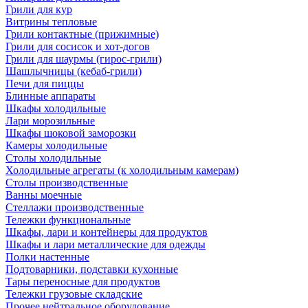
Грили для кур
Витрины тепловые
Грили контактные (прижимные)
Грили для сосисок и хот-догов
Грили для шаурмы (гирос-грили)
Шашлычницы (кебаб-грили)
Печи для пиццы
Блинные аппараты
Шкафы холодильные
Лари морозильные
Шкафы шоковой заморозки
Камеры холодильные
Столы холодильные
Холодильные агрегаты (к холодильным камерам)
Столы производственные
Ванны моечные
Стеллажи производственные
Тележки функциональные
Шкафы, лари и контейнеры для продуктов
Шкафы и лари металлические для одежды
Полки настенные
Подтоварники, подставки кухонные
Тары переносные для продуктов
Тележки грузовые складские
Прочее нейтральное оборудование