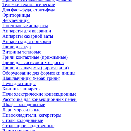
Тележки технологические
Для фаст-фуда, стрит-фуда
Фритюрницы
Чебуречницы
Пончиковые аппараты
Аппараты для кваркини
Аппараты сахарной ваты
Аппараты для попкорна
Грили для кур
Витрины тепловые
Грили контактные (прижимные)
Грили для сосисок и хот-догов
Грили для шаурмы (гирос-грили)
Оборудование для формовки пиццы
Шашлычницы (кебаб-грили)
Печи для пиццы
Блинные аппараты
Печи электрические конвекционные
Расстойка для конвекционных печей
Шкафы холодильные
Лари морозильные
Пивоохладители, кегераторы
Столы холодильные
Столы производственные
Ванны моечные