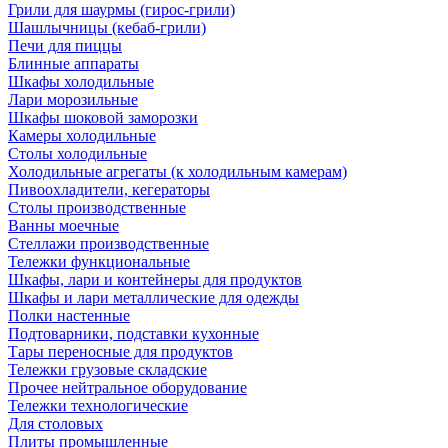
Грили для шаурмы (гирос-грили)
Шашлычницы (кебаб-грили)
Печи для пиццы
Блинные аппараты
Шкафы холодильные
Лари морозильные
Шкафы шоковой заморозки
Камеры холодильные
Столы холодильные
Холодильные агрегаты (к холодильным камерам)
Пивоохладители, кегераторы
Столы производственные
Ванны моечные
Стеллажи производственные
Тележки функциональные
Шкафы, лари и контейнеры для продуктов
Шкафы и лари металлические для одежды
Полки настенные
Подтоварники, подставки кухонные
Тары переносные для продуктов
Тележки грузовые складские
Прочее нейтральное оборудование
Тележки технологические
Для столовых
Плиты промышленные