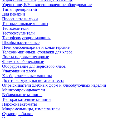
Уцененное, Б/У и восстановленное оборудование
Типы предприятий
Для пекарни
Просеиватели муки
Тестомесильные машины
Тестоделители
Тестоокруглители
Тестоформующие машины
Шкафы расстоечные
Печи хлебопекарные и кондитерские
Тележки-шпильки, стеллажи для хлеба
Листы подовые пекарные
Формы хлебопекарные
Оборудование для зернового хлеба
Упаковщики хлеба
Хлеборезательные машины
Дозаторы муки, нагнетатели теста
Опрыскиватели хлебных форм и хлебобулочных изделий
Мешкоопрокидыватели
Взбивальные машины
Тестораскаточные машины
Пароконвектоматы
Микромельницы, измельчители
Сухародробилки