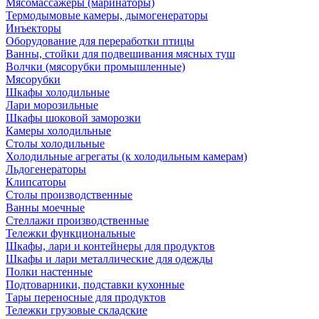
Мясомассажеры (маринаторы)
Термодымовые камеры, дымогенераторы
Инъекторы
Оборудование для переработки птицы
Ванны, стойки для подвешивания мясных туш
Волчки (мясорубки промышленные)
Мясорубки
Шкафы холодильные
Лари морозильные
Шкафы шоковой заморозки
Камеры холодильные
Столы холодильные
Холодильные агрегаты (к холодильным камерам)
Льдогенераторы
Клипсаторы
Столы производственные
Ванны моечные
Стеллажи производственные
Тележки функциональные
Шкафы, лари и контейнеры для продуктов
Шкафы и лари металлические для одежды
Полки настенные
Подтоварники, подставки кухонные
Тары переносные для продуктов
Тележки грузовые складские