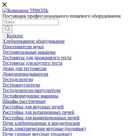
Поставщик профессионального пищевого оборудования
Каталог
Хлебопекарное оборудование
Просеиватели муки
Тестомесильные машины
Тестомесы для дрожжевого теста
Тестомесы для крутого теста
Дежи для тестомесов
Дежеопрокидыватели
Тестоделители
Тестоокруглители
Тестоделители-округлители
Тестоформующие машины
Шкафы расстоечные
Расстойка для ярусных печей
Расстойка для ротационных печей
Расстойка для конвекционных печей
Печи хлебопекарные и кондитерские
Печи электрические ярусные (подовые)
Печи газовые ярусные (подовые)