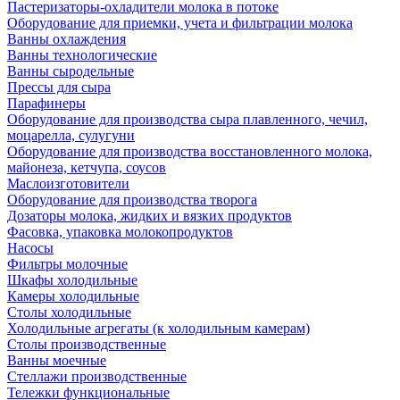
Пастеризаторы-охладители молока в потоке
Оборудование для приемки, учета и фильтрации молока
Ванны охлаждения
Ванны технологические
Ванны сыродельные
Прессы для сыра
Парафинеры
Оборудование для производства сыра плавленного, чечил,
моцарелла, сулугуни
Оборудование для производства восстановленного молока,
майонеза, кетчупа, соусов
Маслоизготовители
Оборудование для производства творога
Дозаторы молока, жидких и вязких продуктов
Фасовка, упаковка молокопродуктов
Насосы
Фильтры молочные
Шкафы холодильные
Камеры холодильные
Столы холодильные
Холодильные агрегаты (к холодильным камерам)
Столы производственные
Ванны моечные
Стеллажи производственные
Тележки функциональные