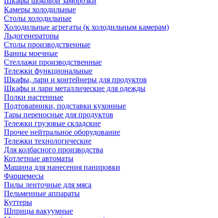
Шкафы шоковой заморозки
Камеры холодильные
Столы холодильные
Холодильные агрегаты (к холодильным камерам)
Льдогенераторы
Столы производственные
Ванны моечные
Стеллажи производственные
Тележки функциональные
Шкафы, лари и контейнеры для продуктов
Шкафы и лари металлические для одежды
Полки настенные
Подтоварники, подставки кухонные
Тары переносные для продуктов
Тележки грузовые складские
Прочее нейтральное оборудование
Тележки технологические
Для колбасного производства
Котлетные автоматы
Машина для нанесения панировки
Фаршемесы
Пилы ленточные для мяса
Пельменные аппараты
Куттеры
Шприцы вакуумные