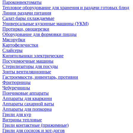
Пароконвектоматы
Тепловое оборудование для хранения и раздачи готовых блюд
Линии раздачи питания
Салат-бары охлаждаемые
Универсальные кухонные машины (УКМ)
Протирки, овощерезки
Оборудование для формовки пиццы
Мясорубки
Картофелечистки
Слайсеры
Кипятильники электрические
Посудомоечные машины
Стерилизаторы для посуды
Зонты вентиляционные
Гастроемкости, инвентарь, противни
Фритюрницы
Чебуречницы
Пончиковые аппараты
Аппараты для кваркини
Аппараты сахарной ваты
Аппараты для попкорна
Грили для кур
Витрины тепловые
Грили контактные (прижимные)
Грили для сосисок и хот-догов