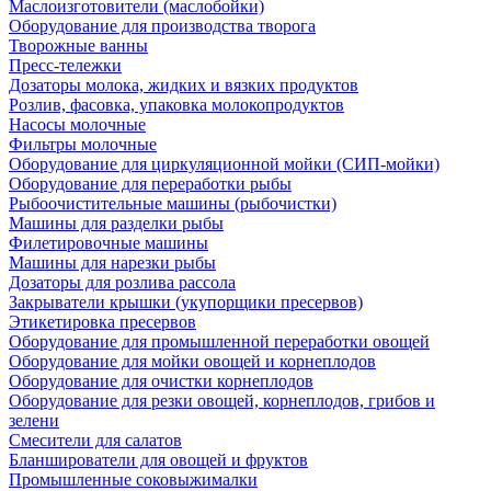
Маслоизготовители (маслобойки)
Оборудование для производства творога
Творожные ванны
Пресс-тележки
Дозаторы молока, жидких и вязких продуктов
Розлив, фасовка, упаковка молокопродуктов
Насосы молочные
Фильтры молочные
Оборудование для циркуляционной мойки (СИП-мойки)
Оборудование для переработки рыбы
Рыбоочистительные машины (рыбочистки)
Машины для разделки рыбы
Филетировочные машины
Машины для нарезки рыбы
Дозаторы для розлива рассола
Закрыватели крышки (укупорщики пресервов)
Этикетировка пресервов
Оборудование для промышленной переработки овощей
Оборудование для мойки овощей и корнеплодов
Оборудование для очистки корнеплодов
Оборудование для резки овощей, корнеплодов, грибов и
зелени
Смесители для салатов
Бланширователи для овощей и фруктов
Промышленные соковыжималки