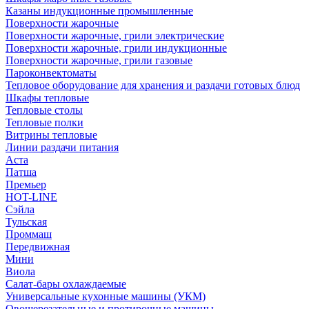
Казаны индукционные промышленные
Поверхности жарочные
Поверхности жарочные, грили электрические
Поверхности жарочные, грили индукционные
Поверхности жарочные, грили газовые
Пароконвектоматы
Тепловое оборудование для хранения и раздачи готовых блюд
Шкафы тепловые
Тепловые столы
Тепловые полки
Витрины тепловые
Линии раздачи питания
Аста
Патша
Премьер
HOT-LINE
Сэйла
Тульская
Проммаш
Передвижная
Мини
Виола
Салат-бары охлаждаемые
Универсальные кухонные машины (УКМ)
Овощерезательные и протирочные машины