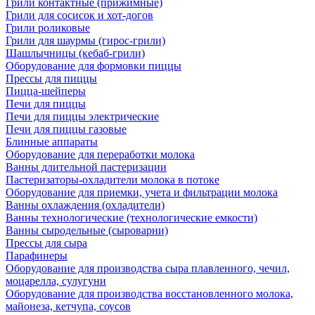
Грили контактные (прижимные)
Грили для сосисок и хот-догов
Грили роликовые
Грили для шаурмы (гирос-грили)
Шашлычницы (кебаб-грили)
Оборудование для формовки пиццы
Прессы для пиццы
Пицца-шейперы
Печи для пиццы
Печи для пиццы электрические
Печи для пиццы газовые
Блинные аппараты
Оборудование для переработки молока
Ванны длительной пастеризации
Пастеризаторы-охладители молока в потоке
Оборудование для приемки, учета и фильтрации молока
Ванны охлаждения (охладители)
Ванны технологические (технологические емкости)
Ванны сыродельные (сыроварни)
Прессы для сыра
Парафинеры
Оборудование для производства сыра плавленного, чечил,
моцарелла, сулугуни
Оборудование для производства восстановленного молока,
майонеза, кетчупа, соусов