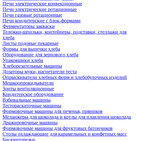
Печи электрические конвекционные
Печи электрические ротационные
Печи газовые ротационные
Печи кондитерские с блок-формами
Ферментаторы закваски
Тележки-шпильки, контейнеры, подставки, стеллажи для
хлеба
Листы подовые пекарные
Формы для выпечки хлеба
Оборудование для зернового хлеба
Упаковщики хлеба
Хлеборезательные машины
Дозаторы муки, нагнетатели теста
Опрыскиватели хлебных форм и хлебобулочных изделий
Мешкоопрокидыватели
Зонты вентиляционные
Кондитерское оборудование
Взбивальные машины
Тестораскаточные машины
Формовочные машины для печенья, пряников
Меланжеры для шоколада и котлы для плавления шоколада
Дражировочные машины
Формовочные машины для фруктовых батончиков
Столы охлаждающие для карамельных и конфетных масс
Бисквиторезки