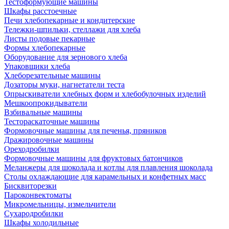
Тестоформующие машины
Шкафы расстоечные
Печи хлебопекарные и кондитерские
Тележки-шпильки, стеллажи для хлеба
Листы подовые пекарные
Формы хлебопекарные
Оборудование для зернового хлеба
Упаковщики хлеба
Хлеборезательные машины
Дозаторы муки, нагнетатели теста
Опрыскиватели хлебных форм и хлебобулочных изделий
Мешкоопрокидыватели
Взбивальные машины
Тестораскаточные машины
Формовочные машины для печенья, пряников
Дражировочные машины
Ореходробилки
Формовочные машины для фруктовых батончиков
Меланжеры для шоколада и котлы для плавления шоколада
Столы охлаждающие для карамельных и конфетных масс
Бисквиторезки
Пароконвектоматы
Микромельницы, измельчители
Сухародробилки
Шкафы холодильные