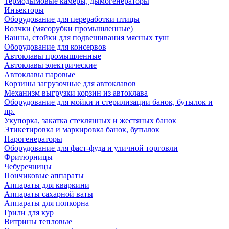
Термодымовые камеры, дымогенераторы
Инъекторы
Оборудование для переработки птицы
Волчки (мясорубки промышленные)
Ванны, стойки для подвешивания мясных туш
Оборудование для консервов
Автоклавы промышленные
Автоклавы электрические
Автоклавы паровые
Корзины загрузочные для автоклавов
Механизм выгрузки корзин из автоклава
Оборудование для мойки и стерилизации банок, бутылок и
пр.
Укупорка, закатка стеклянных и жестяных банок
Этикетировка и маркировка банок, бутылок
Парогенераторы
Оборудование для фаст-фуда и уличной торговли
Фритюрницы
Чебуречницы
Пончиковые аппараты
Аппараты для кваркини
Аппараты сахарной ваты
Аппараты для попкорна
Грили для кур
Витрины тепловые