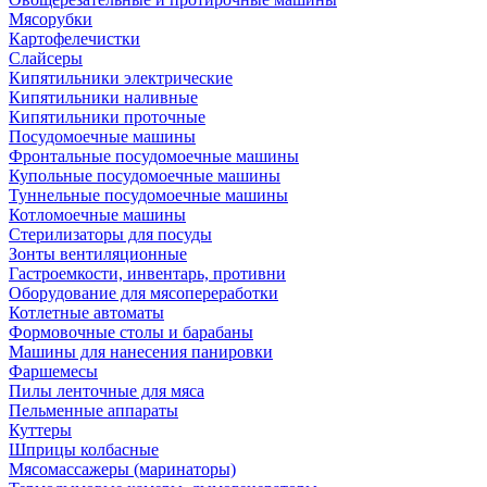
Мясорубки
Картофелечистки
Слайсеры
Кипятильники электрические
Кипятильники наливные
Кипятильники проточные
Посудомоечные машины
Фронтальные посудомоечные машины
Купольные посудомоечные машины
Туннельные посудомоечные машины
Котломоечные машины
Стерилизаторы для посуды
Зонты вентиляционные
Гастроемкости, инвентарь, противни
Оборудование для мясопереработки
Котлетные автоматы
Формовочные столы и барабаны
Машины для нанесения панировки
Фаршемесы
Пилы ленточные для мяса
Пельменные аппараты
Куттеры
Шприцы колбасные
Мясомассажеры (маринаторы)