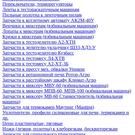
Переключатели, терморегуляторы
Ленты к тестораскаточным машинам
Пильные полотна к ленточным пилам
Запчасти к котлетному автомату АК2М-40У
Венчики к миксерам (взбивальным машинам)
Лопаты к миксерам (взбивальным машинам)
Крюки к миксерам (взбивальным машинам)
Запчасти к тестоделителю А2-ХТН
Запчасти к делителю-укладчику Ш33-ХД3-У
Запчасти к тестоделителю Кузбасс
Запчасти к тестомесу Л4-ХТВ
Запчасти к тестомесу А2-ХТ-3Б
Запчасти к прессу мех. обвалки Уникон
Запчасти к ротационной печи Ротор-Агро
Запчасти к расстойному шкафу Климат-Агро
Запчасти к миксеру МВУ-60 (взбивальная машина)
Запчасти к миксеру МПВ-60, МПВ-100 (взбивальная машина)
Запчасти к миксеру МВ-60 Станкостроитель (взбивальная
машина)
Запчасти для термокамер Маутинг (Mauting)
Уплотнители, профили силиконовые для печи, термокамер и
др.
Цепи пластинчатые, тяговые
Ножи (лезвия, полотна) к хлеборезкам, бисквиторезкам
Запчасти для спирального транспортера