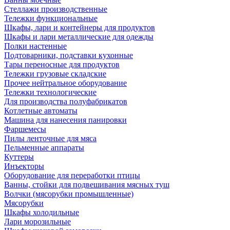
Стеллажи производственные
Тележки функциональные
Шкафы, лари и контейнеры для продуктов
Шкафы и лари металлические для одежды
Полки настенные
Подтоварники, подставки кухонные
Тары переносные для продуктов
Тележки грузовые складские
Прочее нейтральное оборудование
Тележки технологические
Для производства полуфабрикатов
Котлетные автоматы
Машина для нанесения панировки
Фаршемесы
Пилы ленточные для мяса
Пельменные аппараты
Куттеры
Инъекторы
Оборудование для переработки птицы
Ванны, стойки для подвешивания мясных туш
Волчки (мясорубки промышленные)
Мясорубки
Шкафы холодильные
Лари морозильные