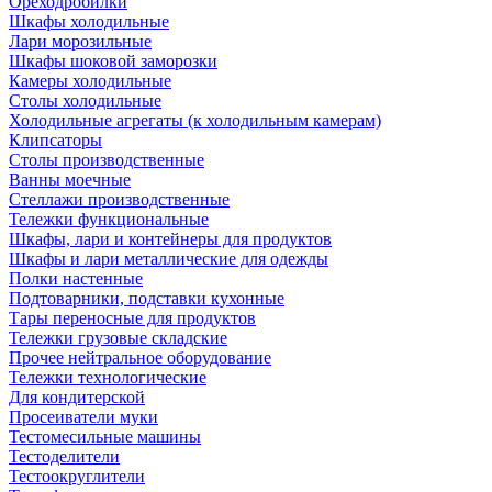
Ореходробилки
Шкафы холодильные
Лари морозильные
Шкафы шоковой заморозки
Камеры холодильные
Столы холодильные
Холодильные агрегаты (к холодильным камерам)
Клипсаторы
Столы производственные
Ванны моечные
Стеллажи производственные
Тележки функциональные
Шкафы, лари и контейнеры для продуктов
Шкафы и лари металлические для одежды
Полки настенные
Подтоварники, подставки кухонные
Тары переносные для продуктов
Тележки грузовые складские
Прочее нейтральное оборудование
Тележки технологические
Для кондитерской
Просеиватели муки
Тестомесильные машины
Тестоделители
Тестоокруглители