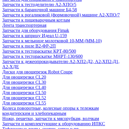
Запчасти к тестоделителю А2-ХПО/5
Запчасти к бараночной машине Б4-58
Запчасти к рогаликовой (формовочной) машине А2-ХПО/7
Запчасти к пищеварочным котлам
Лента транспортерная
Запчасти для оборудования Fimak
Запчасти к шприцу Идеал U-159
Запчасти к мельнице молотковой 10-ММ (ММ-10)
Запчасти к пиле В2-ФР-2П
Запчасти к тестораскатке КРТ-80/500
Запчасти к тестораскатке МНРТ-130/600
Запчасти к деже­опрокидывателю А2-ХП2-Д2, А2-ХП2-Д1,
А2-ХДЕ
Диски для овощерезок Robot Coupe
Для овощерезки CL20
Для овощерезки CL30
Для овощерезки CL40
Для овощерезки CL50
Для овощерезки CL52
Для овощерезки CL55
Колеса поворотные, колесные опоры к тележкам
кондитерским и хлебопекарным
Ножи, решетки, запчасти к мясорубкам, волчкам
Запчасти и комплектующие к оборудованию ИПКС
Тефлоновые ленты, скотчи, сетки и пр.