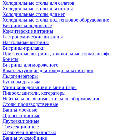
Холодилльные столы для салатов
Холодилльные столы для пиццы
Холодилльные столы для кег
Холодилльные столы под тепловое оборудование
Витрины холодильные
Кондитерские витрины
Гастрономические витрины
Настольные витрины
Витрины-прилавки
Пристенные витрины, холодильные горки, шкафы
Бонеты
Витрины для мороженого
Комплектующие для холодильных витрин
Льдогенераторы
Бункеры для льда
Мини-холодильники и мини-бары
Пивоохладители, кегераторы
Нейтральное, вспомогательное оборудование
Столы производственные
Ванны моечные
Односекционные
Двухсекционные
Трехсекционные
С рабочей поверхностью
Ванны рукомойники