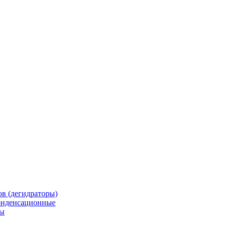
в (дегидраторы)
онденсационные
мы