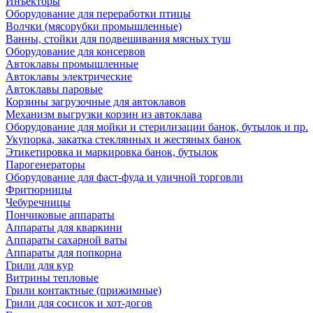
Инъекторы
Оборудование для переработки птицы
Волчки (мясорубки промышленные)
Ванны, стойки для подвешивания мясных туш
Оборудование для консервов
Автоклавы промышленные
Автоклавы электрические
Автоклавы паровые
Корзины загрузочные для автоклавов
Механизм выгрузки корзин из автоклава
Оборудование для мойки и стерилизации банок, бутылок и пр.
Укупорка, закатка стеклянных и жестяных банок
Этикетировка и маркировка банок, бутылок
Парогенераторы
Оборудование для фаст-фуда и уличной торговли
Фритюрницы
Чебуречницы
Пончиковые аппараты
Аппараты для кваркини
Аппараты сахарной ваты
Аппараты для попкорна
Грили для кур
Витрины тепловые
Грили контактные (прижимные)
Грили для сосисок и хот-догов