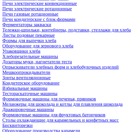
Печи электрические конвекционные
Печи электрические ротационные
Печи газовые ротационные
Печи кондитерские с блок-формами
Ферментаторы закваски
Тележки-шпильки, контейнеры, подставки, стеллажи для хлеба
Листы подовые пекарные
Формы для выпечки хлеба
Оборудование для зернового хлеба
Упаковщики хлеба
Хлеборезательные машины
Дозаторы муки, нагнетатели теста
Опрыскиватели хлебных форм и хлебобулочных изделий
Мешкоопрокидыватели
Зонты вентиляционные
Кондитерское оборудование
Взбивальные машины
Тестораскаточные машины
Формовочные машины для печенья, пряников
Меланжеры для шоколада и котлы для плавления шоколада
Дражировочные машины
Формовочные машины для фруктовых батончиков
Столы охлаждающие для карамельных и конфетных масс
Бисквиторезки
Оборудование производства карамели