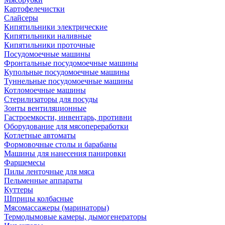
Картофелечистки
Слайсеры
Кипятильники электрические
Кипятильники наливные
Кипятильники проточные
Посудомоечные машины
Фронтальные посудомоечные машины
Купольные посудомоечные машины
Туннельные посудомоечные машины
Котломоечные машины
Стерилизаторы для посуды
Зонты вентиляционные
Гастроемкости, инвентарь, противни
Оборудование для мясопереработки
Котлетные автоматы
Формовочные столы и барабаны
Машины для нанесения панировки
Фаршемесы
Пилы ленточные для мяса
Пельменные аппараты
Куттеры
Шприцы колбасные
Мясомассажеры (маринаторы)
Термодымовые камеры, дымогенераторы