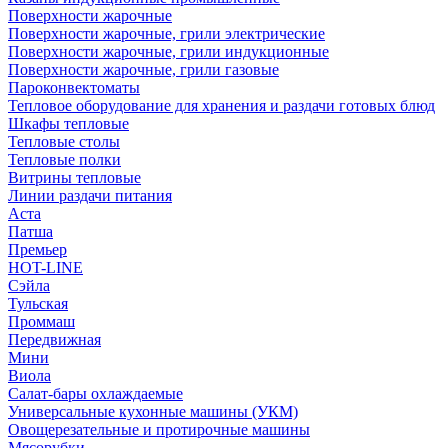
Поверхности жарочные
Поверхности жарочные, грили электрические
Поверхности жарочные, грили индукционные
Поверхности жарочные, грили газовые
Пароконвектоматы
Тепловое оборудование для хранения и раздачи готовых блюд
Шкафы тепловые
Тепловые столы
Тепловые полки
Витрины тепловые
Линии раздачи питания
Аста
Патша
Премьер
HOT-LINE
Сэйла
Тульская
Проммаш
Передвижная
Мини
Виола
Салат-бары охлаждаемые
Универсальные кухонные машины (УКМ)
Овощерезательные и протирочные машины
Мясорубки