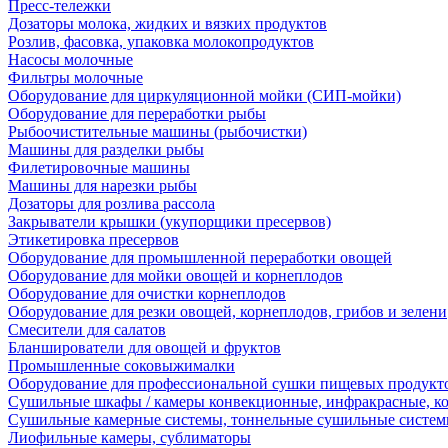
Пресс-тележки
Дозаторы молока, жидких и вязких продуктов
Розлив, фасовка, упаковка молокопродуктов
Насосы молочные
Фильтры молочные
Оборудование для циркуляционной мойки (СИП-мойки)
Оборудование для переработки рыбы
Рыбоочистительные машины (рыбочистки)
Машины для разделки рыбы
Филетировочные машины
Машины для нарезки рыбы
Дозаторы для розлива рассола
Закрыватели крышки (укупорщики пресервов)
Этикетировка пресервов
Оборудование для промышленной переработки овощей
Оборудование для мойки овощей и корнеплодов
Оборудование для очистки корнеплодов
Оборудование для резки овощей, корнеплодов, грибов и зелени
Смесители для салатов
Бланширователи для овощей и фруктов
Промышленные соковыжималки
Оборудование для профессиональной сушки пищевых продукто
Сушильные шкафы / камеры конвекционные, инфракрасные, к
Сушильные камерные системы, тоннельные сушильные систе
Лиофильные камеры, сублиматоры