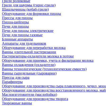
Грили роликовые
Грили для шаурмы (гирос-грили)
Шашлычницы (кебаб-грили)
Оборудование для формовки пиццы
Прессы для пиццы
Пицца-шейперы
Печи для пиццы
Печи для пиццы электрические
Печи для пиццы газовые
Блинные аппараты
Аппараты для трдельников
Оборудование для переработки молока
Ванны длительной пастеризации
Пастеризаторы-охладители молока в потоке
Оборудование для приемки, учета и фильтрации молока
Ванны охлаждения (охладители)
Ванны технологические (технологические емкости)
Ванны сыродельные (сыроварни)
Прессы для сыра
Парафинеры
Оборудование для производства сыра плавленного, чечил, моца
Оборудование для производства восстановленного молока, майо
Маслоизготовители (маслобойки)
Оборудование для производства творога
Творожные ванны