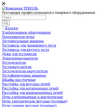
Поставщик профессионального пищевого оборудования
Каталог
Хлебопекарное оборудование
Просеиватели муки
Тестомесильные машины
Тестомесы для дрожжевого теста
Тестомесы для крутого теста
Дежи для тестомесов
Дежеопрокидыватели
Тестоделители
Тестоокруглители
Тестоделители-округлители
Тестоформующие машины
Шкафы расстоечные
Расстойка для ярусных печей
Расстойка для ротационных печей
Расстойка для конвекционных печей
Печи хлебопекарные и кондитерские
Печи электрические ярусные (подовые)
Печи газовые ярусные (подовые)