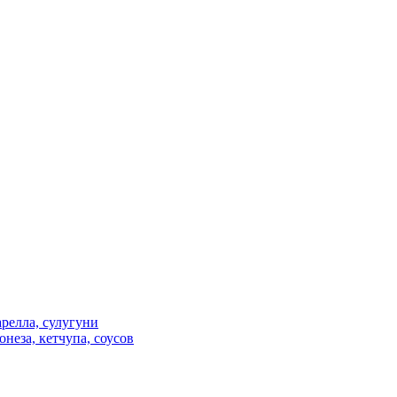
релла, сулугуни
неза, кетчупа, соусов